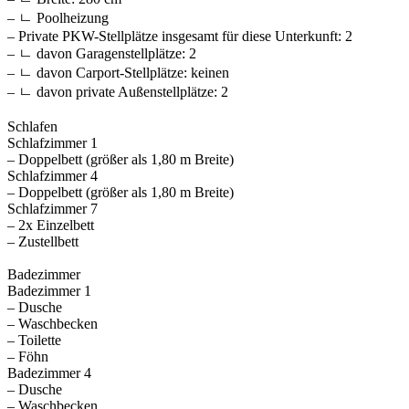
– ㄴ Poolheizung
– Private PKW-Stellplätze insgesamt für diese Unterkunft: 2
– ㄴ davon Garagenstellplätze: 2
– ㄴ davon Carport-Stellplätze: keinen
– ㄴ davon private Außen­stellplätze: 2
Schlafen
Schlafzimmer 1
– Doppelbett (größer als 1,80 m Breite)
Schlafzimmer 4
– Doppelbett (größer als 1,80 m Breite)
Schlafzimmer 7
– 2x Einzelbett
– Zustellbett
Badezimmer
Badezimmer 1
– Dusche
– Waschbecken
– Toilette
– Föhn
Badezimmer 4
– Dusche
– Waschbecken