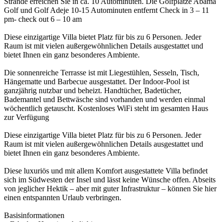
Strände erreichen Sie in ca. 10 Autominuten. Die Golfplätze Abama
Golf und Golf Adeje 10-15 Autominuten entfernt Check in 3 – 11
pm- check out 6 – 10 am
Diese einzigartige Villa bietet Platz für bis zu 6 Personen. Jeder
Raum ist mit vielen außergewöhnlichen Details ausgestattet und
bietet Ihnen ein ganz besonderes Ambiente.
Die sonnenreiche Terrasse ist mit Liegestühlen, Sesseln, Tisch,
Hängematte und Barbecue ausgestattet. Der Indoor-Pool ist
ganzjährig nutzbar und beheizt. Handtücher, Badetücher,
Bademantel und Bettwäsche sind vorhanden und werden einmal
wöchentlich getauscht. Kostenloses WiFi steht im gesamten Haus
zur Verfügung
Diese einzigartige Villa bietet Platz für bis zu 6 Personen. Jeder
Raum ist mit vielen außergewöhnlichen Details ausgestattet und
bietet Ihnen ein ganz besonderes Ambiente.
Diese luxuriös und mit allem Komfort ausgestattete Villa befindet
sich im Südwesten der Insel und lässt keine Wünsche offen. Abseits
von jeglicher Hektik – aber mit guter Infrastruktur – können Sie hier
einen entspannten Urlaub verbringen.
Basisinformationen