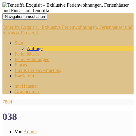
Navigation umschalten
Teneriffa Exquisit – Exklusive Ferienwohnungen, Ferienhäuser und
Fincas auf Teneriffa
Start
Anfrage
Ferienhäuser
Ferienwohnungen
Fincas
Luxus Ferienvermietung
Barrierefrei
mit Haustier
Gruppenreise
7884
038
Von
Admin