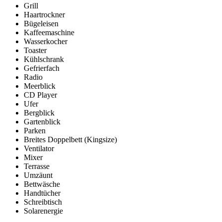
Grill
Haartrockner
Bügeleisen
Kaffeemaschine
Wasserkocher
Toaster
Kühlschrank
Gefrierfach
Radio
Meerblick
CD Player
Ufer
Bergblick
Gartenblick
Parken
Breites Doppelbett (Kingsize)
Ventilator
Mixer
Terrasse
Umzäunt
Bettwäsche
Handtücher
Schreibtisch
Solarenergie