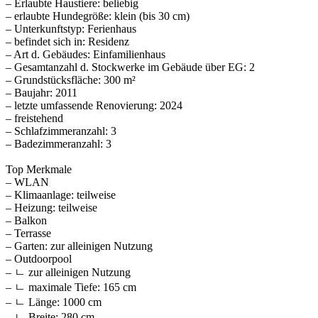
– Erlaubte Haustiere: beliebig
– erlaubte Hundegröße: klein (bis 30 cm)
– Unterkunftstyp: Ferienhaus
– befindet sich in: Residenz
– Art d. Gebäudes: Einfamilienhaus
– Gesamtanzahl d. Stockwerke im Gebäude über EG: 2
– Grundstücksfläche: 300 m²
– Baujahr: 2011
– letzte umfassende Renovierung: 2024
– freistehend
– Schlafzimmeranzahl: 3
– Badezimmeranzahl: 3
Top Merkmale
– WLAN
– Klimaanlage: teilweise
– Heizung: teilweise
– Balkon
– Terrasse
– Garten: zur alleinigen Nutzung
– Outdoorpool
– ㄴ zur alleinigen Nutzung
– ㄴ maximale Tiefe: 165 cm
– ㄴ Länge: 1000 cm
– ㄴ Breite: 280 cm