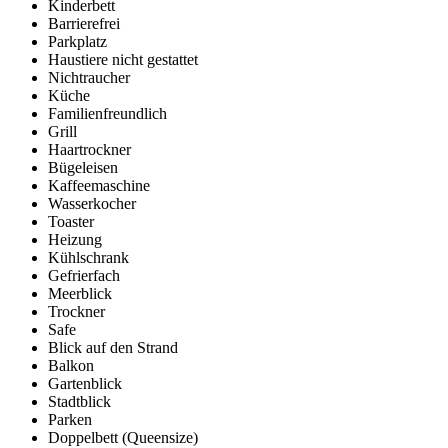
Kinderbett
Barrierefrei
Parkplatz
Haustiere nicht gestattet
Nichtraucher
Küche
Familienfreundlich
Grill
Haartrockner
Bügeleisen
Kaffeemaschine
Wasserkocher
Toaster
Heizung
Kühlschrank
Gefrierfach
Meerblick
Trockner
Safe
Blick auf den Strand
Balkon
Gartenblick
Stadtblick
Parken
Doppelbett (Queensize)