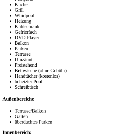
Küche
Grill
Whirlpool
Heizung
Kühlschrank
Gefrierfach
DVD Player
Balkon
Parken
Terrasse
Umzäunt
Freistehend
Bettwäsche (ohne Gebühr)
Handtücher (kostenlos)
beheizter Pool
Schreibtisch
Außenbereiche
Terrasse/Balkon
Garten
überdachtes Parken
Innenbereich: