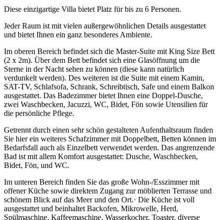
Diese einzigartige Villa bietet Platz für bis zu 6 Personen.
Jeder Raum ist mit vielen außergewöhnlichen Details ausgestattet
und bietet Ihnen ein ganz besonderes Ambiente.
Im oberen Bereich befindet sich die Master-Suite mit King Size Bett
(2 x 2m). Über dem Bett befindet sich eine Glasöffnung um die
Sterne in der Nacht sehen zu können (diese kann natürlich
verdunkelt werden). Des weiteren ist die Suite mit einem Kamin,
SAT-TV, Schlafsofa, Schrank, Schreibtisch, Safe und einem Balkon
ausgestattet. Das Badezimmer bietet Ihnen eine Doppel-Dusche,
zwei Waschbecken, Jacuzzi, WC, Bidet, Fön sowie Utensilien für
die persönliche Pflege.
Getrennt durch einen sehr schön gestalteten Aufenthaltsraum finden
Sie hier ein weiteres Schafzimmer mit Doppelbett, Betten können im
Bedarfsfall auch als Einzelbett verwendet werden. Das angrenzende
Bad ist mit allem Komfort ausgestattet: Dusche, Waschbecken,
Bidet, Fön, und WC.
Im unteren Bereich finden Sie das große Wohn-/Esszimmer mit
offener Küche sowie direktem Zugang zur möblierten Terrasse und
schönem Blick auf das Meer und den Ort.· Die Küche ist voll
ausgestattet und beinhaltet Backofen, Mikrowelle, Herd,
Spülmaschine, Kaffeemaschine, Wasserkocher, Toaster, diverse