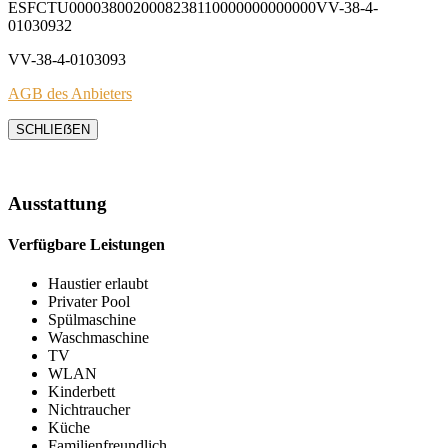
ESFCTU0000380020008238110000000000000VV-38-4-
01030932
VV-38-4-0103093
AGB des Anbieters
SCHLIEẞEN
Ausstattung
Verfügbare Leistungen
Haustier erlaubt
Privater Pool
Spülmaschine
Waschmaschine
TV
WLAN
Kinderbett
Nichtraucher
Küche
Familienfreundlich