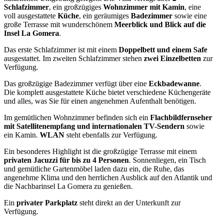
Schlafzimmer
, ein großzügiges
Wohnzimmer mit Kamin
, eine
voll ausgestattete
Küche
, ein geräumiges
Badezimmer
sowie eine
große Terrasse mit wunderschönem
Meerblick und Blick auf die
Insel La Gomera
.
Das erste Schlafzimmer ist mit einem
Doppelbett und einem Safe
ausgestattet. Im zweiten Schlafzimmer stehen
zwei Einzelbetten
zur
Verfügung.
Das großzügige Badezimmer verfügt über eine
Eckbadewanne
.
Die komplett ausgestattete Küche bietet verschiedene Küchengeräte
und alles, was Sie für einen angenehmen Aufenthalt benötigen.
Im gemütlichen Wohnzimmer befinden sich ein
Flachbildfernseher
mit Satellitenempfang und internationalen TV-Sendern
sowie
ein Kamin.
WLAN
steht ebenfalls zur Verfügung.
Ein besonderes Highlight ist die großzügige Terrasse mit einem
privaten Jacuzzi für bis zu 4 Personen
. Sonnenliegen, ein Tisch
und gemütliche Gartenmöbel laden dazu ein, die Ruhe, das
angenehme Klima und den herrlichen Ausblick auf den Atlantik und
die Nachbarinsel La Gomera zu genießen.
Ein
privater Parkplatz
steht direkt an der Unterkunft zur
Verfügung.