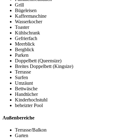
Grill
Bügeleisen
Kaffeemaschine
Wasserkocher
Toaster
Kühlschrank
Gefrierfach
Meerblick
Bergblick
Parken
Doppelbett (Queensize)
Breites Doppelbett (Kingsize)
Terrasse
Surfen
Umzäunt
Bettwäsche
Handtücher
Kinderhochstuhl
beheizter Pool
Außenbereiche
Terrasse/Balkon
Garten