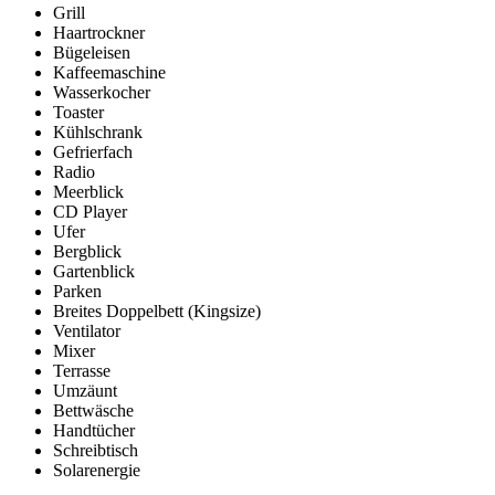
Grill
Haartrockner
Bügeleisen
Kaffeemaschine
Wasserkocher
Toaster
Kühlschrank
Gefrierfach
Radio
Meerblick
CD Player
Ufer
Bergblick
Gartenblick
Parken
Breites Doppelbett (Kingsize)
Ventilator
Mixer
Terrasse
Umzäunt
Bettwäsche
Handtücher
Schreibtisch
Solarenergie