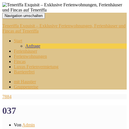
Navigation umschalten
Teneriffa Exquisit – Exklusive Ferienwohnungen, Ferienhäuser und
Fincas auf Teneriffa
Start
Anfrage
Ferienhäuser
Ferienwohnungen
Fincas
Luxus Ferienvermietung
Barrierefrei
mit Haustier
Gruppenreise
7884
037
Von
Admin