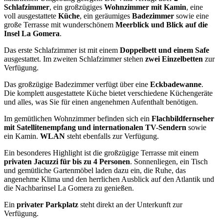
Schlafzimmer
, ein großzügiges
Wohnzimmer mit Kamin
, eine
voll ausgestattete
Küche
, ein geräumiges
Badezimmer
sowie eine
große Terrasse mit wunderschönem
Meerblick und Blick auf die
Insel La Gomera
.
Das erste Schlafzimmer ist mit einem
Doppelbett und einem Safe
ausgestattet. Im zweiten Schlafzimmer stehen
zwei Einzelbetten
zur
Verfügung.
Das großzügige Badezimmer verfügt über eine
Eckbadewanne
.
Die komplett ausgestattete Küche bietet verschiedene Küchengeräte
und alles, was Sie für einen angenehmen Aufenthalt benötigen.
Im gemütlichen Wohnzimmer befinden sich ein
Flachbildfernseher
mit Satellitenempfang und internationalen TV-Sendern
sowie
ein Kamin.
WLAN
steht ebenfalls zur Verfügung.
Ein besonderes Highlight ist die großzügige Terrasse mit einem
privaten Jacuzzi für bis zu 4 Personen
. Sonnenliegen, ein Tisch
und gemütliche Gartenmöbel laden dazu ein, die Ruhe, das
angenehme Klima und den herrlichen Ausblick auf den Atlantik und
die Nachbarinsel La Gomera zu genießen.
Ein
privater Parkplatz
steht direkt an der Unterkunft zur
Verfügung.