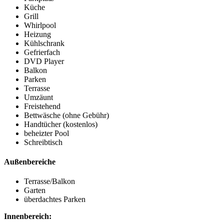
Küche
Grill
Whirlpool
Heizung
Kühlschrank
Gefrierfach
DVD Player
Balkon
Parken
Terrasse
Umzäunt
Freistehend
Bettwäsche (ohne Gebühr)
Handtücher (kostenlos)
beheizter Pool
Schreibtisch
Außenbereiche
Terrasse/Balkon
Garten
überdachtes Parken
Innenbereich: