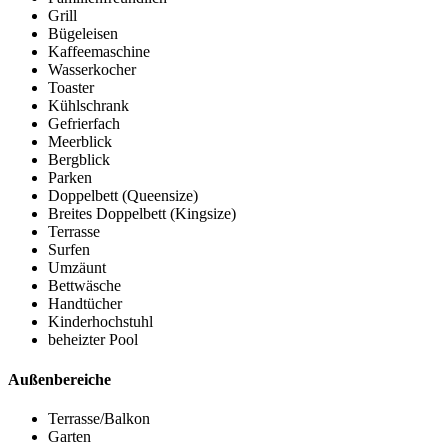
Grill
Bügeleisen
Kaffeemaschine
Wasserkocher
Toaster
Kühlschrank
Gefrierfach
Meerblick
Bergblick
Parken
Doppelbett (Queensize)
Breites Doppelbett (Kingsize)
Terrasse
Surfen
Umzäunt
Bettwäsche
Handtücher
Kinderhochstuhl
beheizter Pool
Außenbereiche
Terrasse/Balkon
Garten