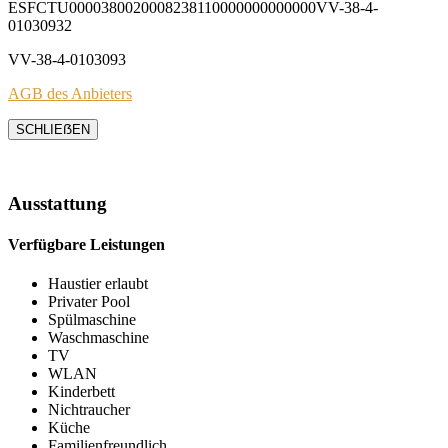
ESFCTU0000380020008238110000000000000VV-38-4-
01030932
VV-38-4-0103093
AGB des Anbieters
SCHLIEẞEN
Ausstattung
Verfügbare Leistungen
Haustier erlaubt
Privater Pool
Spülmaschine
Waschmaschine
TV
WLAN
Kinderbett
Nichtraucher
Küche
Familienfreundlich