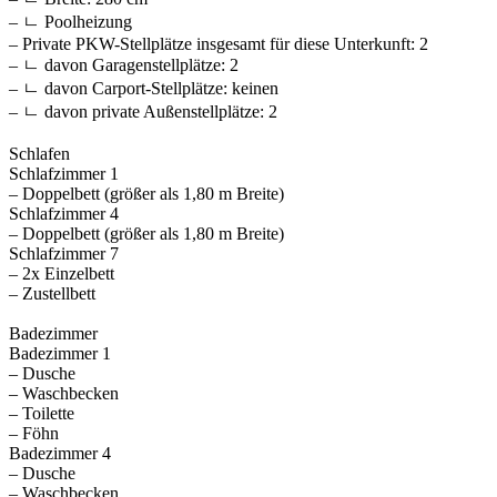
– ㄴ Poolheizung
– Private PKW-Stellplätze insgesamt für diese Unterkunft: 2
– ㄴ davon Garagenstellplätze: 2
– ㄴ davon Carport-Stellplätze: keinen
– ㄴ davon private Außen­stellplätze: 2
Schlafen
Schlafzimmer 1
– Doppelbett (größer als 1,80 m Breite)
Schlafzimmer 4
– Doppelbett (größer als 1,80 m Breite)
Schlafzimmer 7
– 2x Einzelbett
– Zustellbett
Badezimmer
Badezimmer 1
– Dusche
– Waschbecken
– Toilette
– Föhn
Badezimmer 4
– Dusche
– Waschbecken