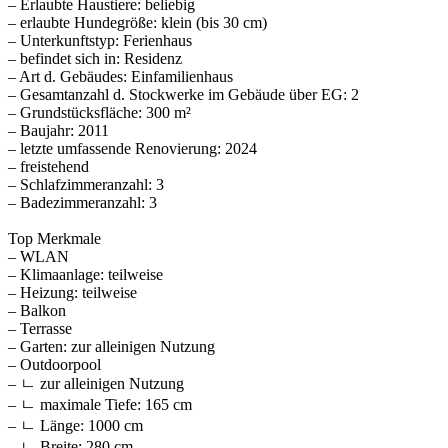
– Erlaubte Haustiere: beliebig
– erlaubte Hundegröße: klein (bis 30 cm)
– Unterkunftstyp: Ferienhaus
– befindet sich in: Residenz
– Art d. Gebäudes: Einfamilienhaus
– Gesamtanzahl d. Stockwerke im Gebäude über EG: 2
– Grundstücksfläche: 300 m²
– Baujahr: 2011
– letzte umfassende Renovierung: 2024
– freistehend
– Schlafzimmeranzahl: 3
– Badezimmeranzahl: 3
Top Merkmale
– WLAN
– Klimaanlage: teilweise
– Heizung: teilweise
– Balkon
– Terrasse
– Garten: zur alleinigen Nutzung
– Outdoorpool
– ㄴ zur alleinigen Nutzung
– ㄴ maximale Tiefe: 165 cm
– ㄴ Länge: 1000 cm
– ㄴ Breite: 280 cm