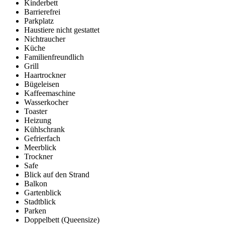
Kinderbett
Barrierefrei
Parkplatz
Haustiere nicht gestattet
Nichtraucher
Küche
Familienfreundlich
Grill
Haartrockner
Bügeleisen
Kaffeemaschine
Wasserkocher
Toaster
Heizung
Kühlschrank
Gefrierfach
Meerblick
Trockner
Safe
Blick auf den Strand
Balkon
Gartenblick
Stadtblick
Parken
Doppelbett (Queensize)