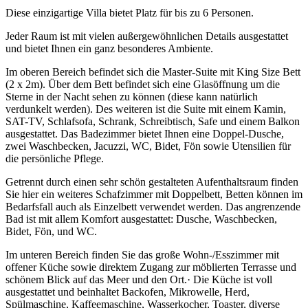
Diese einzigartige Villa bietet Platz für bis zu 6 Personen.
Jeder Raum ist mit vielen außergewöhnlichen Details ausgestattet
und bietet Ihnen ein ganz besonderes Ambiente.
Im oberen Bereich befindet sich die Master-Suite mit King Size Bett
(2 x 2m). Über dem Bett befindet sich eine Glasöffnung um die
Sterne in der Nacht sehen zu können (diese kann natürlich
verdunkelt werden). Des weiteren ist die Suite mit einem Kamin,
SAT-TV, Schlafsofa, Schrank, Schreibtisch, Safe und einem Balkon
ausgestattet. Das Badezimmer bietet Ihnen eine Doppel-Dusche,
zwei Waschbecken, Jacuzzi, WC, Bidet, Fön sowie Utensilien für
die persönliche Pflege.
Getrennt durch einen sehr schön gestalteten Aufenthaltsraum finden
Sie hier ein weiteres Schafzimmer mit Doppelbett, Betten können im
Bedarfsfall auch als Einzelbett verwendet werden. Das angrenzende
Bad ist mit allem Komfort ausgestattet: Dusche, Waschbecken,
Bidet, Fön, und WC.
Im unteren Bereich finden Sie das große Wohn-/Esszimmer mit
offener Küche sowie direktem Zugang zur möblierten Terrasse und
schönem Blick auf das Meer und den Ort.· Die Küche ist voll
ausgestattet und beinhaltet Backofen, Mikrowelle, Herd,
Spülmaschine, Kaffeemaschine, Wasserkocher, Toaster, diverse