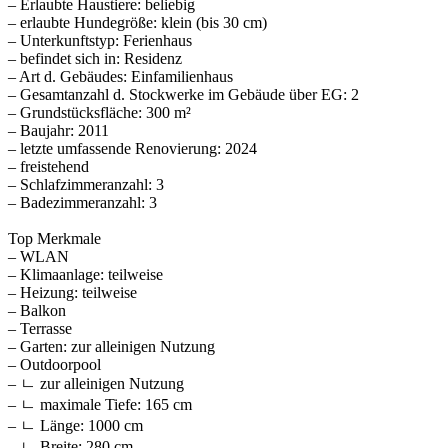
– Erlaubte Haustiere: beliebig
– erlaubte Hundegröße: klein (bis 30 cm)
– Unterkunftstyp: Ferienhaus
– befindet sich in: Residenz
– Art d. Gebäudes: Einfamilienhaus
– Gesamtanzahl d. Stockwerke im Gebäude über EG: 2
– Grundstücksfläche: 300 m²
– Baujahr: 2011
– letzte umfassende Renovierung: 2024
– freistehend
– Schlafzimmeranzahl: 3
– Badezimmeranzahl: 3
Top Merkmale
– WLAN
– Klimaanlage: teilweise
– Heizung: teilweise
– Balkon
– Terrasse
– Garten: zur alleinigen Nutzung
– Outdoorpool
– ㄴ zur alleinigen Nutzung
– ㄴ maximale Tiefe: 165 cm
– ㄴ Länge: 1000 cm
– ㄴ Breite: 280 cm