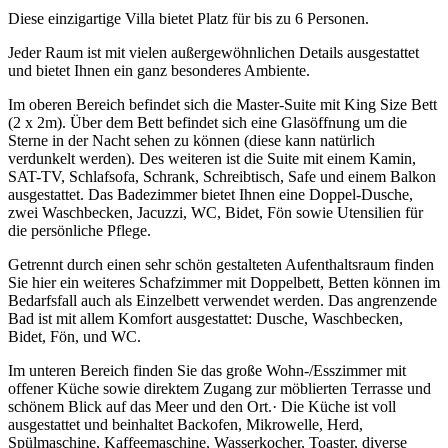
Diese einzigartige Villa bietet Platz für bis zu 6 Personen.
Jeder Raum ist mit vielen außergewöhnlichen Details ausgestattet
und bietet Ihnen ein ganz besonderes Ambiente.
Im oberen Bereich befindet sich die Master-Suite mit King Size Bett
(2 x 2m). Über dem Bett befindet sich eine Glasöffnung um die
Sterne in der Nacht sehen zu können (diese kann natürlich
verdunkelt werden). Des weiteren ist die Suite mit einem Kamin,
SAT-TV, Schlafsofa, Schrank, Schreibtisch, Safe und einem Balkon
ausgestattet. Das Badezimmer bietet Ihnen eine Doppel-Dusche,
zwei Waschbecken, Jacuzzi, WC, Bidet, Fön sowie Utensilien für
die persönliche Pflege.
Getrennt durch einen sehr schön gestalteten Aufenthaltsraum finden
Sie hier ein weiteres Schafzimmer mit Doppelbett, Betten können im
Bedarfsfall auch als Einzelbett verwendet werden. Das angrenzende
Bad ist mit allem Komfort ausgestattet: Dusche, Waschbecken,
Bidet, Fön, und WC.
Im unteren Bereich finden Sie das große Wohn-/Esszimmer mit
offener Küche sowie direktem Zugang zur möblierten Terrasse und
schönem Blick auf das Meer und den Ort.· Die Küche ist voll
ausgestattet und beinhaltet Backofen, Mikrowelle, Herd,
Spülmaschine, Kaffeemaschine, Wasserkocher, Toaster, diverse