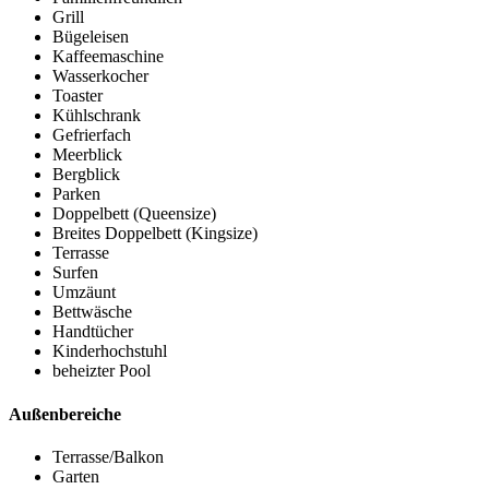
Grill
Bügeleisen
Kaffeemaschine
Wasserkocher
Toaster
Kühlschrank
Gefrierfach
Meerblick
Bergblick
Parken
Doppelbett (Queensize)
Breites Doppelbett (Kingsize)
Terrasse
Surfen
Umzäunt
Bettwäsche
Handtücher
Kinderhochstuhl
beheizter Pool
Außenbereiche
Terrasse/Balkon
Garten