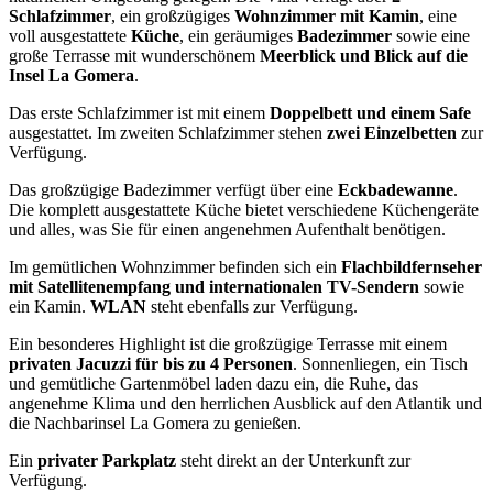
Schlafzimmer
, ein großzügiges
Wohnzimmer mit Kamin
, eine
voll ausgestattete
Küche
, ein geräumiges
Badezimmer
sowie eine
große Terrasse mit wunderschönem
Meerblick und Blick auf die
Insel La Gomera
.
Das erste Schlafzimmer ist mit einem
Doppelbett und einem Safe
ausgestattet. Im zweiten Schlafzimmer stehen
zwei Einzelbetten
zur
Verfügung.
Das großzügige Badezimmer verfügt über eine
Eckbadewanne
.
Die komplett ausgestattete Küche bietet verschiedene Küchengeräte
und alles, was Sie für einen angenehmen Aufenthalt benötigen.
Im gemütlichen Wohnzimmer befinden sich ein
Flachbildfernseher
mit Satellitenempfang und internationalen TV-Sendern
sowie
ein Kamin.
WLAN
steht ebenfalls zur Verfügung.
Ein besonderes Highlight ist die großzügige Terrasse mit einem
privaten Jacuzzi für bis zu 4 Personen
. Sonnenliegen, ein Tisch
und gemütliche Gartenmöbel laden dazu ein, die Ruhe, das
angenehme Klima und den herrlichen Ausblick auf den Atlantik und
die Nachbarinsel La Gomera zu genießen.
Ein
privater Parkplatz
steht direkt an der Unterkunft zur
Verfügung.