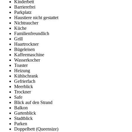
Kinderbett
Barrierefrei
Parkplatz
Haustiere nicht gestattet
Nichtraucher
Küche
Familienfreundlich
Grill
Haartrockner
Bügeleisen
Kaffeemaschine
Wasserkocher
Toaster
Heizung
Kühlschrank
Gefrierfach
Meerblick
Trockner
Safe
Blick auf den Strand
Balkon
Gartenblick
Stadtblick
Parken
Doppelbett (Queensize)