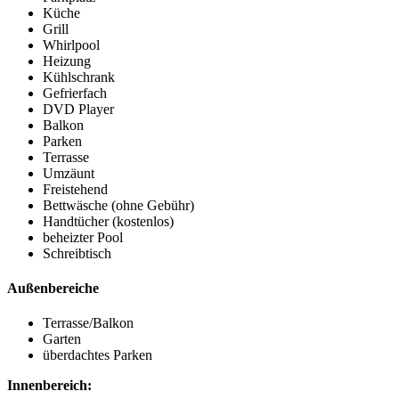
Küche
Grill
Whirlpool
Heizung
Kühlschrank
Gefrierfach
DVD Player
Balkon
Parken
Terrasse
Umzäunt
Freistehend
Bettwäsche (ohne Gebühr)
Handtücher (kostenlos)
beheizter Pool
Schreibtisch
Außenbereiche
Terrasse/Balkon
Garten
überdachtes Parken
Innenbereich: