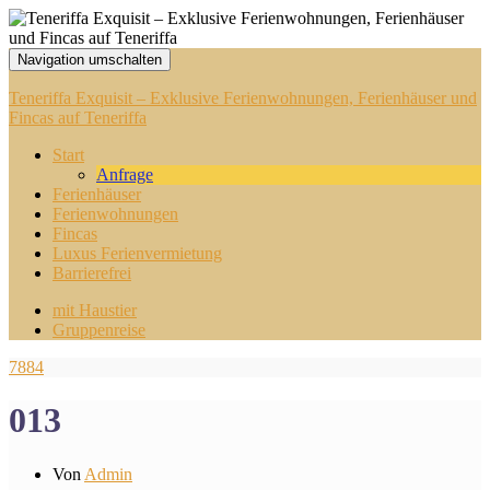
Navigation umschalten
Teneriffa Exquisit – Exklusive Ferienwohnungen, Ferienhäuser und
Fincas auf Teneriffa
Start
Anfrage
Ferienhäuser
Ferienwohnungen
Fincas
Luxus Ferienvermietung
Barrierefrei
mit Haustier
Gruppenreise
7884
013
Von
Admin