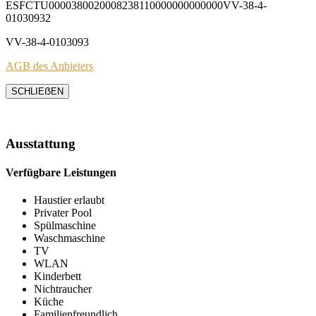
ESFCTU0000380020008238110000000000000VV-38-4-
01030932
VV-38-4-0103093
AGB des Anbieters
SCHLIEẞEN
Ausstattung
Verfügbare Leistungen
Haustier erlaubt
Privater Pool
Spülmaschine
Waschmaschine
TV
WLAN
Kinderbett
Nichtraucher
Küche
Familienfreundlich