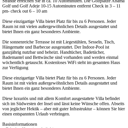
Strände erreichen Sie in ca. 10 Autominuten. Die Golfplätze Abama
Golf und Golf Adeje 10-15 Autominuten entfernt Check in 3 – 11
pm- check out 6 – 10 am
Diese einzigartige Villa bietet Platz für bis zu 6 Personen. Jeder
Raum ist mit vielen außergewöhnlichen Details ausgestattet und
bietet Ihnen ein ganz besonderes Ambiente.
Die sonnenreiche Terrasse ist mit Liegestühlen, Sesseln, Tisch,
Hängematte und Barbecue ausgestattet. Der Indoor-Pool ist
ganzjährig nutzbar und beheizt. Handtücher, Badetücher,
Bademantel und Bettwäsche sind vorhanden und werden einmal
wöchentlich getauscht. Kostenloses WiFi steht im gesamten Haus
zur Verfügung
Diese einzigartige Villa bietet Platz für bis zu 6 Personen. Jeder
Raum ist mit vielen außergewöhnlichen Details ausgestattet und
bietet Ihnen ein ganz besonderes Ambiente.
Diese luxuriös und mit allem Komfort ausgestattete Villa befindet
sich im Südwesten der Insel und lässt keine Wünsche offen. Abseits
von jeglicher Hektik – aber mit guter Infrastruktur – können Sie hier
einen entspannten Urlaub verbringen.
Basisinformationen