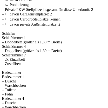
– ㄴ Poolheizung
– Private PKW-Stellplätze insgesamt für diese Unterkunft: 2
– ㄴ davon Garagenstellplätze: 2
– ㄴ davon Carport-Stellplätze: keinen
– ㄴ davon private Außen­stellplätze: 2
Schlafen
Schlafzimmer 1
– Doppelbett (größer als 1,80 m Breite)
Schlafzimmer 4
– Doppelbett (größer als 1,80 m Breite)
Schlafzimmer 7
– 2x Einzelbett
– Zustellbett
Badezimmer
Badezimmer 1
– Dusche
– Waschbecken
– Toilette
– Föhn
Badezimmer 4
– Dusche
– Waschbecken