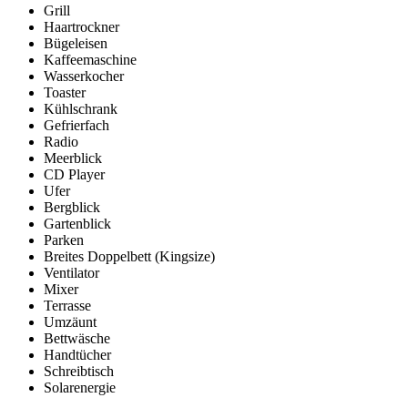
Grill
Haartrockner
Bügeleisen
Kaffeemaschine
Wasserkocher
Toaster
Kühlschrank
Gefrierfach
Radio
Meerblick
CD Player
Ufer
Bergblick
Gartenblick
Parken
Breites Doppelbett (Kingsize)
Ventilator
Mixer
Terrasse
Umzäunt
Bettwäsche
Handtücher
Schreibtisch
Solarenergie