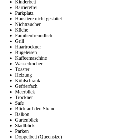
Kinderbett
Barrierefrei
Parkplatz
Haustiere nicht gestattet
Nichtraucher
Küche
Familienfreundlich
Grill
Haartrockner
Bügeleisen
Kaffeemaschine
Wasserkocher
Toaster
Heizung
Kühlschrank
Gefrierfach
Meerblick
Trockner
Safe
Blick auf den Strand
Balkon
Gartenblick
Stadtblick
Parken
Doppelbett (Queensize)