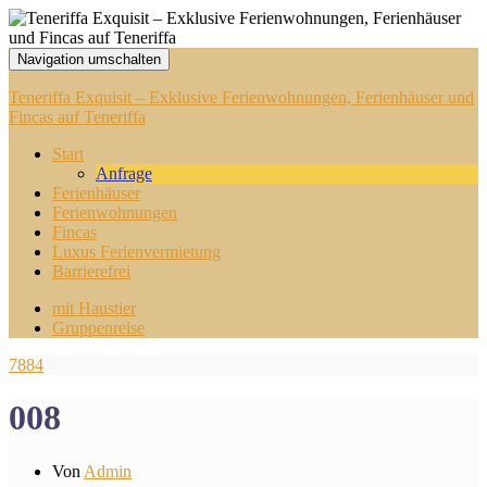
Navigation umschalten
Teneriffa Exquisit – Exklusive Ferienwohnungen, Ferienhäuser und
Fincas auf Teneriffa
Start
Anfrage
Ferienhäuser
Ferienwohnungen
Fincas
Luxus Ferienvermietung
Barrierefrei
mit Haustier
Gruppenreise
7884
008
Von
Admin