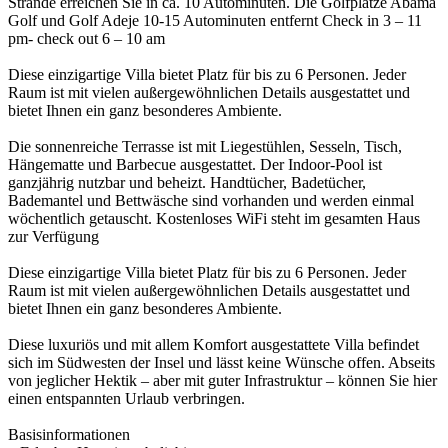
Strände erreichen Sie in ca. 10 Autominuten. Die Golfplätze Abama
Golf und Golf Adeje 10-15 Autominuten entfernt Check in 3 – 11
pm- check out 6 – 10 am
Diese einzigartige Villa bietet Platz für bis zu 6 Personen. Jeder
Raum ist mit vielen außergewöhnlichen Details ausgestattet und
bietet Ihnen ein ganz besonderes Ambiente.
Die sonnenreiche Terrasse ist mit Liegestühlen, Sesseln, Tisch,
Hängematte und Barbecue ausgestattet. Der Indoor-Pool ist
ganzjährig nutzbar und beheizt. Handtücher, Badetücher,
Bademantel und Bettwäsche sind vorhanden und werden einmal
wöchentlich getauscht. Kostenloses WiFi steht im gesamten Haus
zur Verfügung
Diese einzigartige Villa bietet Platz für bis zu 6 Personen. Jeder
Raum ist mit vielen außergewöhnlichen Details ausgestattet und
bietet Ihnen ein ganz besonderes Ambiente.
Diese luxuriös und mit allem Komfort ausgestattete Villa befindet
sich im Südwesten der Insel und lässt keine Wünsche offen. Abseits
von jeglicher Hektik – aber mit guter Infrastruktur – können Sie hier
einen entspannten Urlaub verbringen.
Basisinformationen