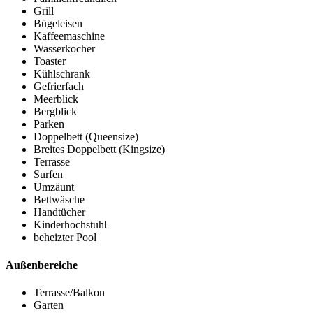
Grill
Bügeleisen
Kaffeemaschine
Wasserkocher
Toaster
Kühlschrank
Gefrierfach
Meerblick
Bergblick
Parken
Doppelbett (Queensize)
Breites Doppelbett (Kingsize)
Terrasse
Surfen
Umzäunt
Bettwäsche
Handtücher
Kinderhochstuhl
beheizter Pool
Außenbereiche
Terrasse/Balkon
Garten