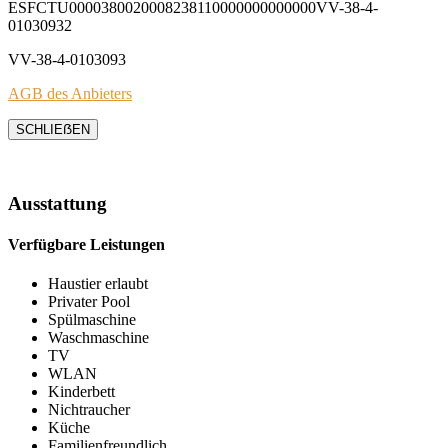
ESFCTU0000380020008238110000000000000VV-38-4-
01030932
VV-38-4-0103093
AGB des Anbieters
SCHLIEẞEN
Ausstattung
Verfügbare Leistungen
Haustier erlaubt
Privater Pool
Spülmaschine
Waschmaschine
TV
WLAN
Kinderbett
Nichtraucher
Küche
Familienfreundlich