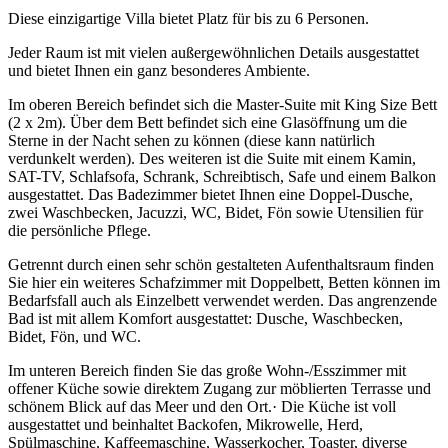
Diese einzigartige Villa bietet Platz für bis zu 6 Personen.
Jeder Raum ist mit vielen außergewöhnlichen Details ausgestattet
und bietet Ihnen ein ganz besonderes Ambiente.
Im oberen Bereich befindet sich die Master-Suite mit King Size Bett
(2 x 2m). Über dem Bett befindet sich eine Glasöffnung um die
Sterne in der Nacht sehen zu können (diese kann natürlich
verdunkelt werden). Des weiteren ist die Suite mit einem Kamin,
SAT-TV, Schlafsofa, Schrank, Schreibtisch, Safe und einem Balkon
ausgestattet. Das Badezimmer bietet Ihnen eine Doppel-Dusche,
zwei Waschbecken, Jacuzzi, WC, Bidet, Fön sowie Utensilien für
die persönliche Pflege.
Getrennt durch einen sehr schön gestalteten Aufenthaltsraum finden
Sie hier ein weiteres Schafzimmer mit Doppelbett, Betten können im
Bedarfsfall auch als Einzelbett verwendet werden. Das angrenzende
Bad ist mit allem Komfort ausgestattet: Dusche, Waschbecken,
Bidet, Fön, und WC.
Im unteren Bereich finden Sie das große Wohn-/Esszimmer mit
offener Küche sowie direktem Zugang zur möblierten Terrasse und
schönem Blick auf das Meer und den Ort.· Die Küche ist voll
ausgestattet und beinhaltet Backofen, Mikrowelle, Herd,
Spülmaschine, Kaffeemaschine, Wasserkocher, Toaster, diverse