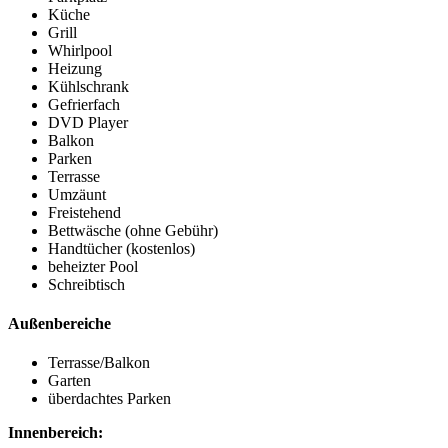
Küche
Grill
Whirlpool
Heizung
Kühlschrank
Gefrierfach
DVD Player
Balkon
Parken
Terrasse
Umzäunt
Freistehend
Bettwäsche (ohne Gebühr)
Handtücher (kostenlos)
beheizter Pool
Schreibtisch
Außenbereiche
Terrasse/Balkon
Garten
überdachtes Parken
Innenbereich: