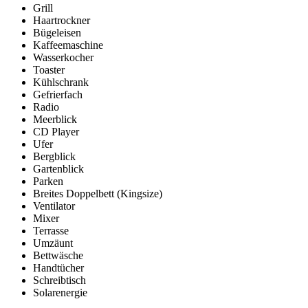
Grill
Haartrockner
Bügeleisen
Kaffeemaschine
Wasserkocher
Toaster
Kühlschrank
Gefrierfach
Radio
Meerblick
CD Player
Ufer
Bergblick
Gartenblick
Parken
Breites Doppelbett (Kingsize)
Ventilator
Mixer
Terrasse
Umzäunt
Bettwäsche
Handtücher
Schreibtisch
Solarenergie