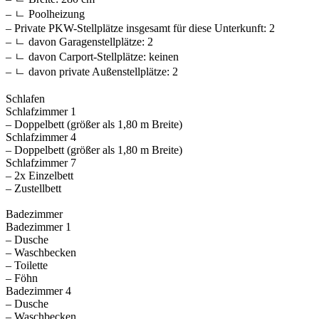
– ㄴ Poolheizung
– Private PKW-Stellplätze insgesamt für diese Unterkunft: 2
– ㄴ davon Garagenstellplätze: 2
– ㄴ davon Carport-Stellplätze: keinen
– ㄴ davon private Außen­stellplätze: 2
Schlafen
Schlafzimmer 1
– Doppelbett (größer als 1,80 m Breite)
Schlafzimmer 4
– Doppelbett (größer als 1,80 m Breite)
Schlafzimmer 7
– 2x Einzelbett
– Zustellbett
Badezimmer
Badezimmer 1
– Dusche
– Waschbecken
– Toilette
– Föhn
Badezimmer 4
– Dusche
– Waschbecken