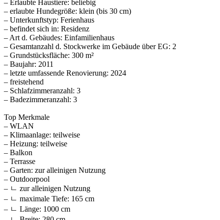
– Erlaubte Haustiere: beliebig
– erlaubte Hundegröße: klein (bis 30 cm)
– Unterkunftstyp: Ferienhaus
– befindet sich in: Residenz
– Art d. Gebäudes: Einfamilienhaus
– Gesamtanzahl d. Stockwerke im Gebäude über EG: 2
– Grundstücksfläche: 300 m²
– Baujahr: 2011
– letzte umfassende Renovierung: 2024
– freistehend
– Schlafzimmeranzahl: 3
– Badezimmeranzahl: 3
Top Merkmale
– WLAN
– Klimaanlage: teilweise
– Heizung: teilweise
– Balkon
– Terrasse
– Garten: zur alleinigen Nutzung
– Outdoorpool
– ㄴ zur alleinigen Nutzung
– ㄴ maximale Tiefe: 165 cm
– ㄴ Länge: 1000 cm
– ㄴ Breite: 280 cm