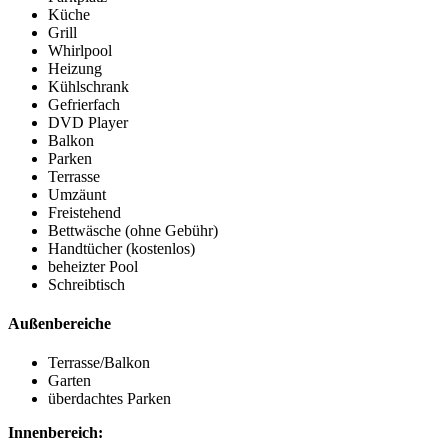
Küche
Grill
Whirlpool
Heizung
Kühlschrank
Gefrierfach
DVD Player
Balkon
Parken
Terrasse
Umzäunt
Freistehend
Bettwäsche (ohne Gebühr)
Handtücher (kostenlos)
beheizter Pool
Schreibtisch
Außenbereiche
Terrasse/Balkon
Garten
überdachtes Parken
Innenbereich: