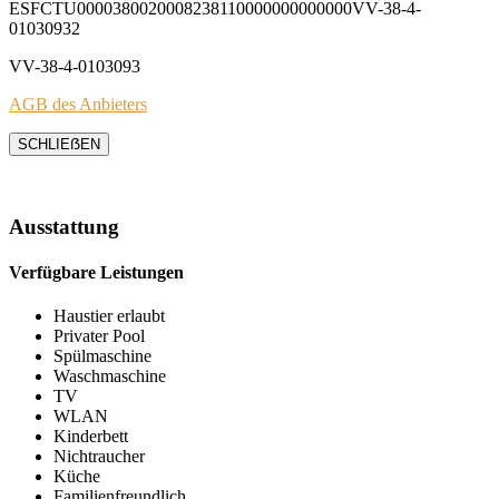
ESFCTU0000380020008238110000000000000VV-38-4-
01030932
VV-38-4-0103093
AGB des Anbieters
SCHLIEẞEN
Ausstattung
Verfügbare Leistungen
Haustier erlaubt
Privater Pool
Spülmaschine
Waschmaschine
TV
WLAN
Kinderbett
Nichtraucher
Küche
Familienfreundlich