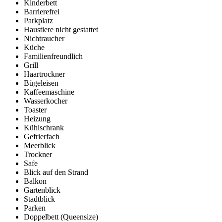
Kinderbett
Barrierefrei
Parkplatz
Haustiere nicht gestattet
Nichtraucher
Küche
Familienfreundlich
Grill
Haartrockner
Bügeleisen
Kaffeemaschine
Wasserkocher
Toaster
Heizung
Kühlschrank
Gefrierfach
Meerblick
Trockner
Safe
Blick auf den Strand
Balkon
Gartenblick
Stadtblick
Parken
Doppelbett (Queensize)