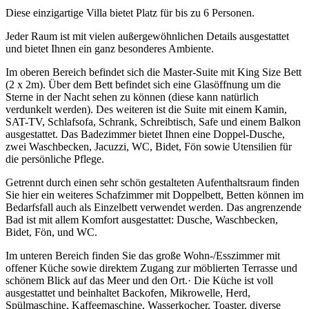
Diese einzigartige Villa bietet Platz für bis zu 6 Personen.
Jeder Raum ist mit vielen außergewöhnlichen Details ausgestattet
und bietet Ihnen ein ganz besonderes Ambiente.
Im oberen Bereich befindet sich die Master-Suite mit King Size Bett
(2 x 2m). Über dem Bett befindet sich eine Glasöffnung um die
Sterne in der Nacht sehen zu können (diese kann natürlich
verdunkelt werden). Des weiteren ist die Suite mit einem Kamin,
SAT-TV, Schlafsofa, Schrank, Schreibtisch, Safe und einem Balkon
ausgestattet. Das Badezimmer bietet Ihnen eine Doppel-Dusche,
zwei Waschbecken, Jacuzzi, WC, Bidet, Fön sowie Utensilien für
die persönliche Pflege.
Getrennt durch einen sehr schön gestalteten Aufenthaltsraum finden
Sie hier ein weiteres Schafzimmer mit Doppelbett, Betten können im
Bedarfsfall auch als Einzelbett verwendet werden. Das angrenzende
Bad ist mit allem Komfort ausgestattet: Dusche, Waschbecken,
Bidet, Fön, und WC.
Im unteren Bereich finden Sie das große Wohn-/Esszimmer mit
offener Küche sowie direktem Zugang zur möblierten Terrasse und
schönem Blick auf das Meer und den Ort.· Die Küche ist voll
ausgestattet und beinhaltet Backofen, Mikrowelle, Herd,
Spülmaschine, Kaffeemaschine, Wasserkocher, Toaster, diverse