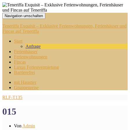
Navigation umschalten
Teneriffa Exquisit – Exklusive Ferienwohnungen, Ferienhäuser und
Fincas auf Teneriffa
Start
Anfrage
Ferienhäuser
Ferienwohnungen
Fincas
Luxus Ferienvermietung
Barrierefrei
mit Haustier
Gruppenreise
RLF-T135
015
Von
Admin