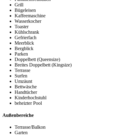
Grill
Bügeleisen
Kaffeemaschine
Wasserkocher
Toaster
Kühlschrank
Gefrierfach
Meerblick
Bergblick
Parken
Doppelbett (Queensize)
Breites Doppelbett (Kingsize)
Terrasse
Surfen
Umzäunt
Bettwäsche
Handtücher
Kinderhochstuhl
beheizter Pool
Außenbereiche
Terrasse/Balkon
Garten