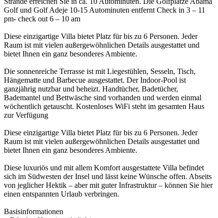
Strände erreichen Sie in ca. 10 Autominuten. Die Golfplätze Abama
Golf und Golf Adeje 10-15 Autominuten entfernt Check in 3 – 11
pm- check out 6 – 10 am
Diese einzigartige Villa bietet Platz für bis zu 6 Personen. Jeder
Raum ist mit vielen außergewöhnlichen Details ausgestattet und
bietet Ihnen ein ganz besonderes Ambiente.
Die sonnenreiche Terrasse ist mit Liegestühlen, Sesseln, Tisch,
Hängematte und Barbecue ausgestattet. Der Indoor-Pool ist
ganzjährig nutzbar und beheizt. Handtücher, Badetücher,
Bademantel und Bettwäsche sind vorhanden und werden einmal
wöchentlich getauscht. Kostenloses WiFi steht im gesamten Haus
zur Verfügung
Diese einzigartige Villa bietet Platz für bis zu 6 Personen. Jeder
Raum ist mit vielen außergewöhnlichen Details ausgestattet und
bietet Ihnen ein ganz besonderes Ambiente.
Diese luxuriös und mit allem Komfort ausgestattete Villa befindet
sich im Südwesten der Insel und lässt keine Wünsche offen. Abseits
von jeglicher Hektik – aber mit guter Infrastruktur – können Sie hier
einen entspannten Urlaub verbringen.
Basisinformationen