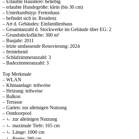
– Erlaubte Haustiere: beliebig
– erlaubte Hundegröße: klein (bis 30 cm)
– Unterkunftstyp: Ferienhaus
– befindet sich in: Residenz
– Art d. Gebäudes: Einfamilienhaus
– Gesamtanzahl d. Stockwerke im Gebäude über EG: 2
– Grundstücksfläche: 300 m²
– Baujahr: 2011
– letzte umfassende Renovierung: 2024
– freistehend
– Schlafzimmeranzahl: 3
– Badezimmeranzahl: 3
Top Merkmale
– WLAN
– Klimaanlage: teilweise
– Heizung: teilweise
– Balkon
– Terrasse
– Garten: zur alleinigen Nutzung
– Outdoorpool
– ㄴ zur alleinigen Nutzung
– ㄴ maximale Tiefe: 165 cm
– ㄴ Länge: 1000 cm
– ㄴ Breite: 280 cm