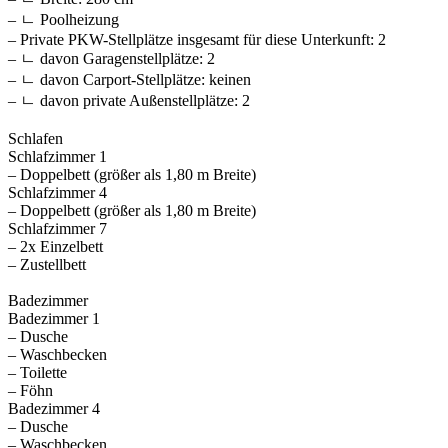
– ㄴ Poolheizung
– Private PKW-Stellplätze insgesamt für diese Unterkunft: 2
– ㄴ davon Garagenstellplätze: 2
– ㄴ davon Carport-Stellplätze: keinen
– ㄴ davon private Außen­stellplätze: 2
Schlafen
Schlafzimmer 1
– Doppelbett (größer als 1,80 m Breite)
Schlafzimmer 4
– Doppelbett (größer als 1,80 m Breite)
Schlafzimmer 7
– 2x Einzelbett
– Zustellbett
Badezimmer
Badezimmer 1
– Dusche
– Waschbecken
– Toilette
– Föhn
Badezimmer 4
– Dusche
– Waschbecken