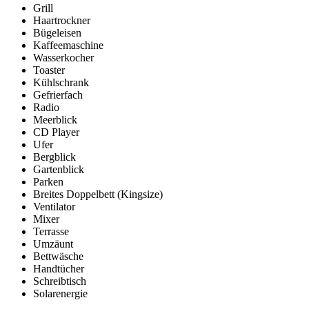
Grill
Haartrockner
Bügeleisen
Kaffeemaschine
Wasserkocher
Toaster
Kühlschrank
Gefrierfach
Radio
Meerblick
CD Player
Ufer
Bergblick
Gartenblick
Parken
Breites Doppelbett (Kingsize)
Ventilator
Mixer
Terrasse
Umzäunt
Bettwäsche
Handtücher
Schreibtisch
Solarenergie