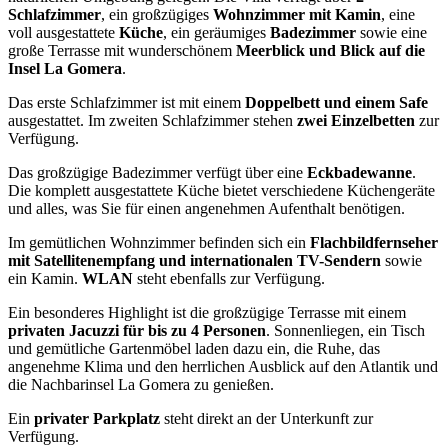
Schlafzimmer
, ein großzügiges
Wohnzimmer mit Kamin
, eine
voll ausgestattete
Küche
, ein geräumiges
Badezimmer
sowie eine
große Terrasse mit wunderschönem
Meerblick und Blick auf die
Insel La Gomera
.
Das erste Schlafzimmer ist mit einem
Doppelbett und einem Safe
ausgestattet. Im zweiten Schlafzimmer stehen
zwei Einzelbetten
zur
Verfügung.
Das großzügige Badezimmer verfügt über eine
Eckbadewanne
.
Die komplett ausgestattete Küche bietet verschiedene Küchengeräte
und alles, was Sie für einen angenehmen Aufenthalt benötigen.
Im gemütlichen Wohnzimmer befinden sich ein
Flachbildfernseher
mit Satellitenempfang und internationalen TV-Sendern
sowie
ein Kamin.
WLAN
steht ebenfalls zur Verfügung.
Ein besonderes Highlight ist die großzügige Terrasse mit einem
privaten Jacuzzi für bis zu 4 Personen
. Sonnenliegen, ein Tisch
und gemütliche Gartenmöbel laden dazu ein, die Ruhe, das
angenehme Klima und den herrlichen Ausblick auf den Atlantik und
die Nachbarinsel La Gomera zu genießen.
Ein
privater Parkplatz
steht direkt an der Unterkunft zur
Verfügung.