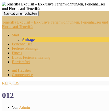
Navigation umschalten
Teneriffa Exquisit – Exklusive Ferienwohnungen, Ferienhäuser und
Fincas auf Teneriffa
Start
Anfrage
Ferienhäuser
Ferienwohnungen
Fincas
Luxus Ferienvermietung
Barrierefrei
mit Haustier
Gruppenreise
RLF-T135
012
Von
Admin