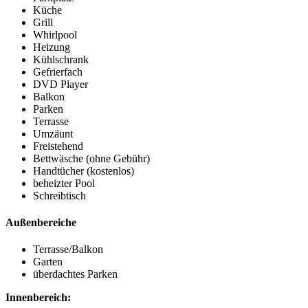
Küche
Grill
Whirlpool
Heizung
Kühlschrank
Gefrierfach
DVD Player
Balkon
Parken
Terrasse
Umzäunt
Freistehend
Bettwäsche (ohne Gebühr)
Handtücher (kostenlos)
beheizter Pool
Schreibtisch
Außenbereiche
Terrasse/Balkon
Garten
überdachtes Parken
Innenbereich: