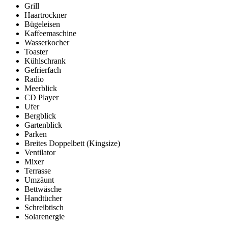
Grill
Haartrockner
Bügeleisen
Kaffeemaschine
Wasserkocher
Toaster
Kühlschrank
Gefrierfach
Radio
Meerblick
CD Player
Ufer
Bergblick
Gartenblick
Parken
Breites Doppelbett (Kingsize)
Ventilator
Mixer
Terrasse
Umzäunt
Bettwäsche
Handtücher
Schreibtisch
Solarenergie