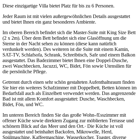
Diese einzigartige Villa bietet Platz für bis zu 6 Personen.
Jeder Raum ist mit vielen außergewöhnlichen Details ausgestattet
und bietet Ihnen ein ganz besonderes Ambiente.
Im oberen Bereich befindet sich die Master-Suite mit King Size Bett
(2 x 2m). Über dem Bett befindet sich eine Glasöffnung um die
Sterne in der Nacht sehen zu können (diese kann natürlich
verdunkelt werden). Des weiteren ist die Suite mit einem Kamin,
SAT-TV, Schlafsofa, Schrank, Schreibtisch, Safe und einem Balkon
ausgestattet. Das Badezimmer bietet Ihnen eine Doppel-Dusche,
zwei Waschbecken, Jacuzzi, WC, Bidet, Fön sowie Utensilien für
die persönliche Pflege.
Getrennt durch einen sehr schön gestalteten Aufenthaltsraum finden
Sie hier ein weiteres Schafzimmer mit Doppelbett, Betten können im
Bedarfsfall auch als Einzelbett verwendet werden. Das angrenzende
Bad ist mit allem Komfort ausgestattet: Dusche, Waschbecken,
Bidet, Fön, und WC.
Im unteren Bereich finden Sie das große Wohn-/Esszimmer mit
offener Küche sowie direktem Zugang zur möblierten Terrasse und
schönem Blick auf das Meer und den Ort.· Die Küche ist voll
ausgestattet und beinhaltet Backofen, Mikrowelle, Herd,
Spülmaschine, Kaffeemaschine, Wasserkocher, Toaster, diverse