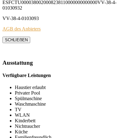
ESFCTU0000380020008238110000000000000VV-38-4-
01030932
VV-38-4-0103093
AGB des Anbieters
SCHLIEẞEN
Ausstattung
Verfügbare Leistungen
Haustier erlaubt
Privater Pool
Spülmaschine
Waschmaschine
TV
WLAN
Kinderbett
Nichtraucher
Küche
Familienfreundlich