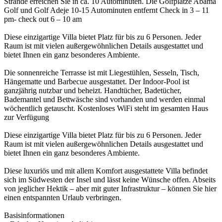
Strände erreichen Sie in ca. 10 Autominuten. Die Golfplätze Abama
Golf und Golf Adeje 10-15 Autominuten entfernt Check in 3 – 11
pm- check out 6 – 10 am
Diese einzigartige Villa bietet Platz für bis zu 6 Personen. Jeder
Raum ist mit vielen außergewöhnlichen Details ausgestattet und
bietet Ihnen ein ganz besonderes Ambiente.
Die sonnenreiche Terrasse ist mit Liegestühlen, Sesseln, Tisch,
Hängematte und Barbecue ausgestattet. Der Indoor-Pool ist
ganzjährig nutzbar und beheizt. Handtücher, Badetücher,
Bademantel und Bettwäsche sind vorhanden und werden einmal
wöchentlich getauscht. Kostenloses WiFi steht im gesamten Haus
zur Verfügung
Diese einzigartige Villa bietet Platz für bis zu 6 Personen. Jeder
Raum ist mit vielen außergewöhnlichen Details ausgestattet und
bietet Ihnen ein ganz besonderes Ambiente.
Diese luxuriös und mit allem Komfort ausgestattete Villa befindet
sich im Südwesten der Insel und lässt keine Wünsche offen. Abseits
von jeglicher Hektik – aber mit guter Infrastruktur – können Sie hier
einen entspannten Urlaub verbringen.
Basisinformationen