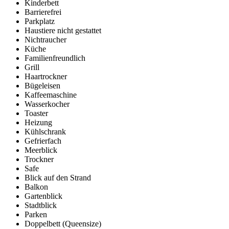
Kinderbett
Barrierefrei
Parkplatz
Haustiere nicht gestattet
Nichtraucher
Küche
Familienfreundlich
Grill
Haartrockner
Bügeleisen
Kaffeemaschine
Wasserkocher
Toaster
Heizung
Kühlschrank
Gefrierfach
Meerblick
Trockner
Safe
Blick auf den Strand
Balkon
Gartenblick
Stadtblick
Parken
Doppelbett (Queensize)