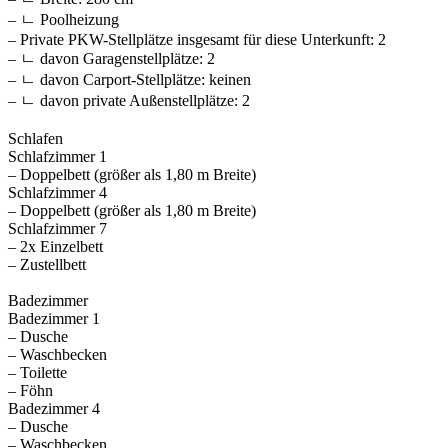
– ㄴ Poolheizung
– Private PKW-Stellplätze insgesamt für diese Unterkunft: 2
– ㄴ davon Garagenstellplätze: 2
– ㄴ davon Carport-Stellplätze: keinen
– ㄴ davon private Außen­stellplätze: 2
Schlafen
Schlafzimmer 1
– Doppelbett (größer als 1,80 m Breite)
Schlafzimmer 4
– Doppelbett (größer als 1,80 m Breite)
Schlafzimmer 7
– 2x Einzelbett
– Zustellbett
Badezimmer
Badezimmer 1
– Dusche
– Waschbecken
– Toilette
– Föhn
Badezimmer 4
– Dusche
– Waschbecken