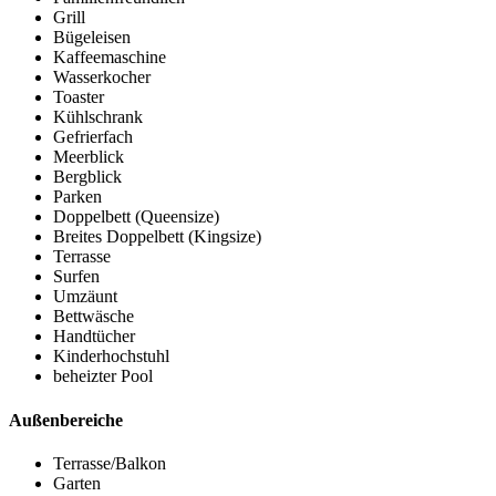
Grill
Bügeleisen
Kaffeemaschine
Wasserkocher
Toaster
Kühlschrank
Gefrierfach
Meerblick
Bergblick
Parken
Doppelbett (Queensize)
Breites Doppelbett (Kingsize)
Terrasse
Surfen
Umzäunt
Bettwäsche
Handtücher
Kinderhochstuhl
beheizter Pool
Außenbereiche
Terrasse/Balkon
Garten