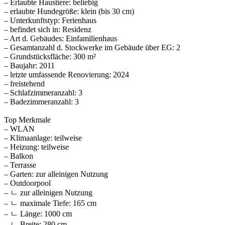
– Erlaubte Haustiere: beliebig
– erlaubte Hundegröße: klein (bis 30 cm)
– Unterkunftstyp: Ferienhaus
– befindet sich in: Residenz
– Art d. Gebäudes: Einfamilienhaus
– Gesamtanzahl d. Stockwerke im Gebäude über EG: 2
– Grundstücksfläche: 300 m²
– Baujahr: 2011
– letzte umfassende Renovierung: 2024
– freistehend
– Schlafzimmeranzahl: 3
– Badezimmeranzahl: 3
Top Merkmale
– WLAN
– Klimaanlage: teilweise
– Heizung: teilweise
– Balkon
– Terrasse
– Garten: zur alleinigen Nutzung
– Outdoorpool
– ㄴ zur alleinigen Nutzung
– ㄴ maximale Tiefe: 165 cm
– ㄴ Länge: 1000 cm
– ㄴ Breite: 280 cm