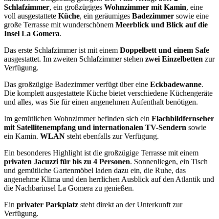
Schlafzimmer
, ein großzügiges
Wohnzimmer mit Kamin
, eine
voll ausgestattete
Küche
, ein geräumiges
Badezimmer
sowie eine
große Terrasse mit wunderschönem
Meerblick und Blick auf die
Insel La Gomera
.
Das erste Schlafzimmer ist mit einem
Doppelbett und einem Safe
ausgestattet. Im zweiten Schlafzimmer stehen
zwei Einzelbetten
zur
Verfügung.
Das großzügige Badezimmer verfügt über eine
Eckbadewanne
.
Die komplett ausgestattete Küche bietet verschiedene Küchengeräte
und alles, was Sie für einen angenehmen Aufenthalt benötigen.
Im gemütlichen Wohnzimmer befinden sich ein
Flachbildfernseher
mit Satellitenempfang und internationalen TV-Sendern
sowie
ein Kamin.
WLAN
steht ebenfalls zur Verfügung.
Ein besonderes Highlight ist die großzügige Terrasse mit einem
privaten Jacuzzi für bis zu 4 Personen
. Sonnenliegen, ein Tisch
und gemütliche Gartenmöbel laden dazu ein, die Ruhe, das
angenehme Klima und den herrlichen Ausblick auf den Atlantik und
die Nachbarinsel La Gomera zu genießen.
Ein
privater Parkplatz
steht direkt an der Unterkunft zur
Verfügung.