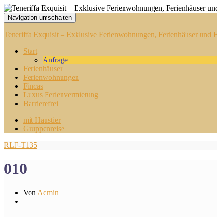
Navigation umschalten
Teneriffa Exquisit – Exklusive Ferienwohnungen, Ferienhäuser und Fi
Start
Anfrage
Ferienhäuser
Ferienwohnungen
Fincas
Luxus Ferienvermietung
Barrierefrei
mit Haustier
Gruppenreise
RLF-T135
010
Von
Admin