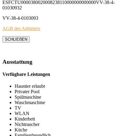
ESFCTU0000380020008238110000000000000VV-38-4-
01030932
VV-38-4-0103093
AGB des Anbieters
SCHLIEẞEN
Ausstattung
Verfügbare Leistungen
Haustier erlaubt
Privater Pool
Spülmaschine
Waschmaschine
TV
WLAN
Kinderbett
Nichtraucher
Küche
Familienfreundlich