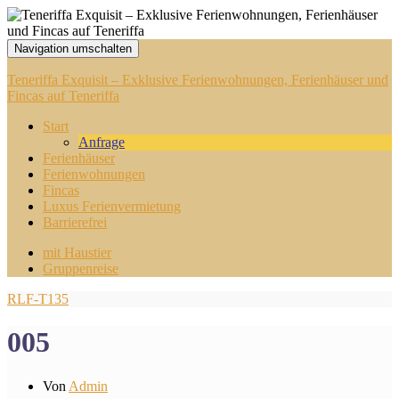
Navigation umschalten
Teneriffa Exquisit – Exklusive Ferienwohnungen, Ferienhäuser und
Fincas auf Teneriffa
Start
Anfrage
Ferienhäuser
Ferienwohnungen
Fincas
Luxus Ferienvermietung
Barrierefrei
mit Haustier
Gruppenreise
RLF-T135
005
Von
Admin