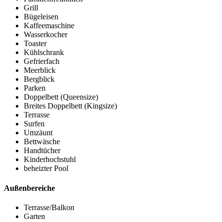
Grill
Bügeleisen
Kaffeemaschine
Wasserkocher
Toaster
Kühlschrank
Gefrierfach
Meerblick
Bergblick
Parken
Doppelbett (Queensize)
Breites Doppelbett (Kingsize)
Terrasse
Surfen
Umzäunt
Bettwäsche
Handtücher
Kinderhochstuhl
beheizter Pool
Außenbereiche
Terrasse/Balkon
Garten