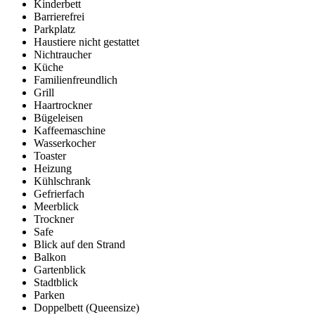
Kinderbett
Barrierefrei
Parkplatz
Haustiere nicht gestattet
Nichtraucher
Küche
Familienfreundlich
Grill
Haartrockner
Bügeleisen
Kaffeemaschine
Wasserkocher
Toaster
Heizung
Kühlschrank
Gefrierfach
Meerblick
Trockner
Safe
Blick auf den Strand
Balkon
Gartenblick
Stadtblick
Parken
Doppelbett (Queensize)