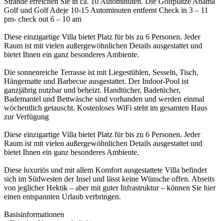
Strände erreichen Sie in ca. 10 Autominuten. Die Golfplätze Abama
Golf und Golf Adeje 10-15 Autominuten entfernt Check in 3 – 11
pm- check out 6 – 10 am
Diese einzigartige Villa bietet Platz für bis zu 6 Personen. Jeder
Raum ist mit vielen außergewöhnlichen Details ausgestattet und
bietet Ihnen ein ganz besonderes Ambiente.
Die sonnenreiche Terrasse ist mit Liegestühlen, Sesseln, Tisch,
Hängematte und Barbecue ausgestattet. Der Indoor-Pool ist
ganzjährig nutzbar und beheizt. Handtücher, Badetücher,
Bademantel und Bettwäsche sind vorhanden und werden einmal
wöchentlich getauscht. Kostenloses WiFi steht im gesamten Haus
zur Verfügung
Diese einzigartige Villa bietet Platz für bis zu 6 Personen. Jeder
Raum ist mit vielen außergewöhnlichen Details ausgestattet und
bietet Ihnen ein ganz besonderes Ambiente.
Diese luxuriös und mit allem Komfort ausgestattete Villa befindet
sich im Südwesten der Insel und lässt keine Wünsche offen. Abseits
von jeglicher Hektik – aber mit guter Infrastruktur – können Sie hier
einen entspannten Urlaub verbringen.
Basisinformationen