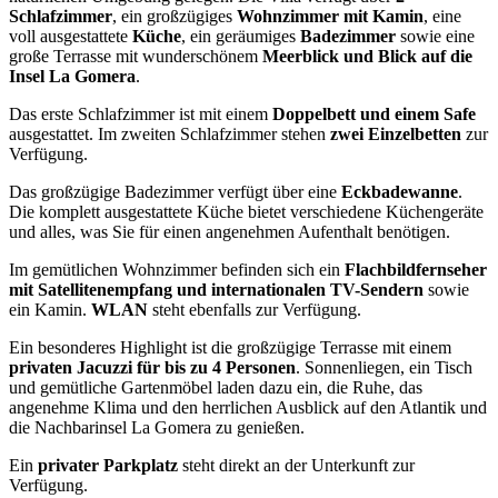
Schlafzimmer
, ein großzügiges
Wohnzimmer mit Kamin
, eine
voll ausgestattete
Küche
, ein geräumiges
Badezimmer
sowie eine
große Terrasse mit wunderschönem
Meerblick und Blick auf die
Insel La Gomera
.
Das erste Schlafzimmer ist mit einem
Doppelbett und einem Safe
ausgestattet. Im zweiten Schlafzimmer stehen
zwei Einzelbetten
zur
Verfügung.
Das großzügige Badezimmer verfügt über eine
Eckbadewanne
.
Die komplett ausgestattete Küche bietet verschiedene Küchengeräte
und alles, was Sie für einen angenehmen Aufenthalt benötigen.
Im gemütlichen Wohnzimmer befinden sich ein
Flachbildfernseher
mit Satellitenempfang und internationalen TV-Sendern
sowie
ein Kamin.
WLAN
steht ebenfalls zur Verfügung.
Ein besonderes Highlight ist die großzügige Terrasse mit einem
privaten Jacuzzi für bis zu 4 Personen
. Sonnenliegen, ein Tisch
und gemütliche Gartenmöbel laden dazu ein, die Ruhe, das
angenehme Klima und den herrlichen Ausblick auf den Atlantik und
die Nachbarinsel La Gomera zu genießen.
Ein
privater Parkplatz
steht direkt an der Unterkunft zur
Verfügung.