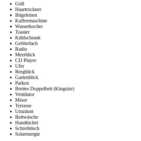
Grill
Haartrockner
Bügeleisen
Kaffeemaschine
Wasserkocher
Toaster
Kühlschrank
Gefrierfach
Radio
Meerblick
CD Player
Ufer
Bergblick
Gartenblick
Parken
Breites Doppelbett (Kingsize)
Ventilator
Mixer
Terrasse
Umzäunt
Bettwäsche
Handtücher
Schreibtisch
Solarenergie