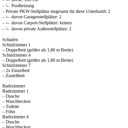
– ㄴ Poolheizung
– Private PKW-Stellplätze insgesamt für diese Unterkunft: 2
– ㄴ davon Garagenstellplätze: 2
– ㄴ davon Carport-Stellplätze: keinen
– ㄴ davon private Außen­stellplätze: 2
Schlafen
Schlafzimmer 1
– Doppelbett (größer als 1,80 m Breite)
Schlafzimmer 4
– Doppelbett (größer als 1,80 m Breite)
Schlafzimmer 7
– 2x Einzelbett
– Zustellbett
Badezimmer
Badezimmer 1
– Dusche
– Waschbecken
– Toilette
– Föhn
Badezimmer 4
– Dusche
– Waschbecken