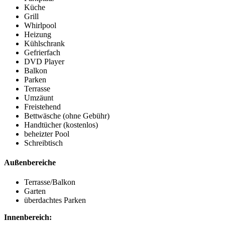
Küche
Grill
Whirlpool
Heizung
Kühlschrank
Gefrierfach
DVD Player
Balkon
Parken
Terrasse
Umzäunt
Freistehend
Bettwäsche (ohne Gebühr)
Handtücher (kostenlos)
beheizter Pool
Schreibtisch
Außenbereiche
Terrasse/Balkon
Garten
überdachtes Parken
Innenbereich: