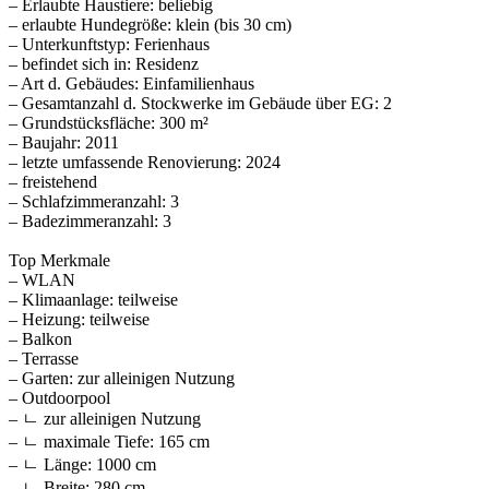
– Erlaubte Haustiere: beliebig
– erlaubte Hundegröße: klein (bis 30 cm)
– Unterkunftstyp: Ferienhaus
– befindet sich in: Residenz
– Art d. Gebäudes: Einfamilienhaus
– Gesamtanzahl d. Stockwerke im Gebäude über EG: 2
– Grundstücksfläche: 300 m²
– Baujahr: 2011
– letzte umfassende Renovierung: 2024
– freistehend
– Schlafzimmeranzahl: 3
– Badezimmeranzahl: 3
Top Merkmale
– WLAN
– Klimaanlage: teilweise
– Heizung: teilweise
– Balkon
– Terrasse
– Garten: zur alleinigen Nutzung
– Outdoorpool
– ㄴ zur alleinigen Nutzung
– ㄴ maximale Tiefe: 165 cm
– ㄴ Länge: 1000 cm
– ㄴ Breite: 280 cm