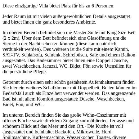
Diese einzigartige Villa bietet Platz für bis zu 6 Personen.
Jeder Raum ist mit vielen außergewöhnlichen Details ausgestattet
und bietet Ihnen ein ganz besonderes Ambiente.
Im oberen Bereich befindet sich die Master-Suite mit King Size Bett
(2 x 2m). Über dem Bett befindet sich eine Glasöffnung um die
Sterne in der Nacht sehen zu können (diese kann natürlich
verdunkelt werden). Des weiteren ist die Suite mit einem Kamin,
SAT-TV, Schlafsofa, Schrank, Schreibtisch, Safe und einem Balkon
ausgestattet. Das Badezimmer bietet Ihnen eine Doppel-Dusche,
zwei Waschbecken, Jacuzzi, WC, Bidet, Fön sowie Utensilien für
die persönliche Pflege.
Getrennt durch einen sehr schön gestalteten Aufenthaltsraum finden
Sie hier ein weiteres Schafzimmer mit Doppelbett, Betten können im
Bedarfsfall auch als Einzelbett verwendet werden. Das angrenzende
Bad ist mit allem Komfort ausgestattet: Dusche, Waschbecken,
Bidet, Fön, und WC.
Im unteren Bereich finden Sie das große Wohn-/Esszimmer mit
offener Küche sowie direktem Zugang zur möblierten Terrasse und
schönem Blick auf das Meer und den Ort.· Die Küche ist voll
ausgestattet und beinhaltet Backofen, Mikrowelle, Herd,
Spülmaschine, Kaffeemaschine, Wasserkocher, Toaster, diverse