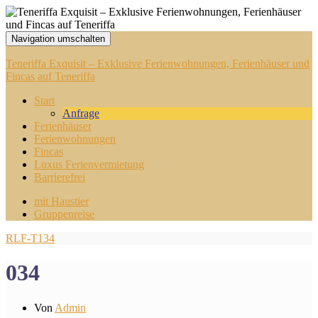
Navigation umschalten
Teneriffa Exquisit – Exklusive Ferienwohnungen, Ferienhäuser und
Fincas auf Teneriffa
Start
Anfrage
Ferienhäuser
Ferienwohnungen
Fincas
Luxus Ferienvermietung
Barrierefrei
mit Haustier
Gruppenreise
RLF-T134
034
Von
Admin