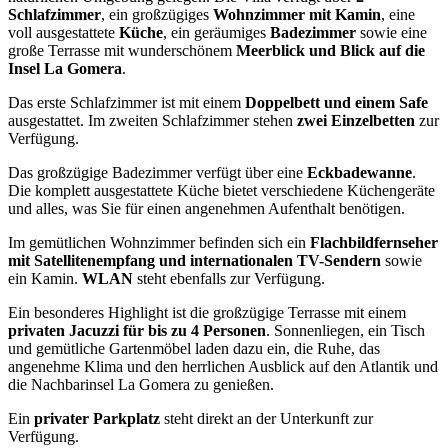
Schlafzimmer
, ein großzügiges
Wohnzimmer mit Kamin
, eine
voll ausgestattete
Küche
, ein geräumiges
Badezimmer
sowie eine
große Terrasse mit wunderschönem
Meerblick und Blick auf die
Insel La Gomera
.
Das erste Schlafzimmer ist mit einem
Doppelbett und einem Safe
ausgestattet. Im zweiten Schlafzimmer stehen
zwei Einzelbetten
zur
Verfügung.
Das großzügige Badezimmer verfügt über eine
Eckbadewanne
.
Die komplett ausgestattete Küche bietet verschiedene Küchengeräte
und alles, was Sie für einen angenehmen Aufenthalt benötigen.
Im gemütlichen Wohnzimmer befinden sich ein
Flachbildfernseher
mit Satellitenempfang und internationalen TV-Sendern
sowie
ein Kamin.
WLAN
steht ebenfalls zur Verfügung.
Ein besonderes Highlight ist die großzügige Terrasse mit einem
privaten Jacuzzi für bis zu 4 Personen
. Sonnenliegen, ein Tisch
und gemütliche Gartenmöbel laden dazu ein, die Ruhe, das
angenehme Klima und den herrlichen Ausblick auf den Atlantik und
die Nachbarinsel La Gomera zu genießen.
Ein
privater Parkplatz
steht direkt an der Unterkunft zur
Verfügung.