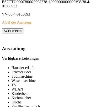
ESFCTU0000380020008238110000000000000VV-38-4-
01030932
VV-38-4-0103093
AGB des Anbieters
SCHLIEẞEN
Ausstattung
Verfügbare Leistungen
Haustier erlaubt
Privater Pool
Spülmaschine
Waschmaschine
TV
WLAN
Kinderbett
Nichtraucher
Küche
Familienfreundlich