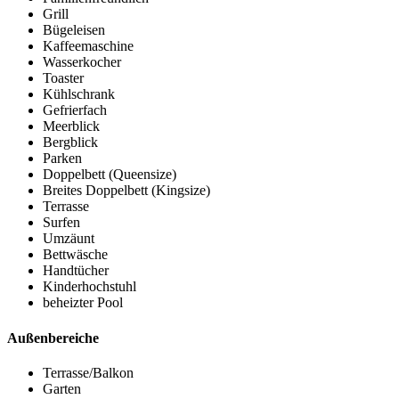
Grill
Bügeleisen
Kaffeemaschine
Wasserkocher
Toaster
Kühlschrank
Gefrierfach
Meerblick
Bergblick
Parken
Doppelbett (Queensize)
Breites Doppelbett (Kingsize)
Terrasse
Surfen
Umzäunt
Bettwäsche
Handtücher
Kinderhochstuhl
beheizter Pool
Außenbereiche
Terrasse/Balkon
Garten