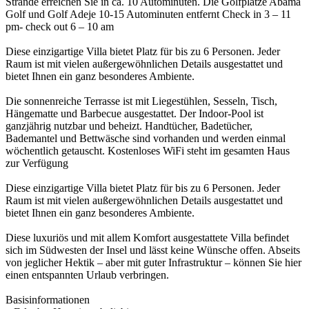
Strände erreichen Sie in ca. 10 Autominuten. Die Golfplätze Abama
Golf und Golf Adeje 10-15 Autominuten entfernt Check in 3 – 11
pm- check out 6 – 10 am
Diese einzigartige Villa bietet Platz für bis zu 6 Personen. Jeder
Raum ist mit vielen außergewöhnlichen Details ausgestattet und
bietet Ihnen ein ganz besonderes Ambiente.
Die sonnenreiche Terrasse ist mit Liegestühlen, Sesseln, Tisch,
Hängematte und Barbecue ausgestattet. Der Indoor-Pool ist
ganzjährig nutzbar und beheizt. Handtücher, Badetücher,
Bademantel und Bettwäsche sind vorhanden und werden einmal
wöchentlich getauscht. Kostenloses WiFi steht im gesamten Haus
zur Verfügung
Diese einzigartige Villa bietet Platz für bis zu 6 Personen. Jeder
Raum ist mit vielen außergewöhnlichen Details ausgestattet und
bietet Ihnen ein ganz besonderes Ambiente.
Diese luxuriös und mit allem Komfort ausgestattete Villa befindet
sich im Südwesten der Insel und lässt keine Wünsche offen. Abseits
von jeglicher Hektik – aber mit guter Infrastruktur – können Sie hier
einen entspannten Urlaub verbringen.
Basisinformationen