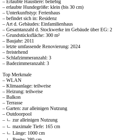
– Erlaubte Haustiere: beliebig
– erlaubte Hundegröße: klein (bis 30 cm)
– Unterkunftstyp: Ferienhaus
– befindet sich in: Residenz
– Art d. Gebäudes: Einfamilienhaus
– Gesamtanzahl d. Stockwerke im Gebäude über EG: 2
– Grundstücksfläche: 300 m²
– Baujahr: 2011
– letzte umfassende Renovierung: 2024
– freistehend
– Schlafzimmeranzahl: 3
– Badezimmeranzahl: 3
Top Merkmale
– WLAN
– Klimaanlage: teilweise
– Heizung: teilweise
– Balkon
– Terrasse
– Garten: zur alleinigen Nutzung
– Outdoorpool
– ㄴ zur alleinigen Nutzung
– ㄴ maximale Tiefe: 165 cm
– ㄴ Länge: 1000 cm
– ㄴ Breite: 280 cm