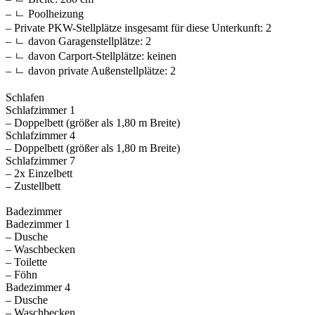
– ㄴ Poolheizung
– Private PKW-Stellplätze insgesamt für diese Unterkunft: 2
– ㄴ davon Garagenstellplätze: 2
– ㄴ davon Carport-Stellplätze: keinen
– ㄴ davon private Außen­stellplätze: 2
Schlafen
Schlafzimmer 1
– Doppelbett (größer als 1,80 m Breite)
Schlafzimmer 4
– Doppelbett (größer als 1,80 m Breite)
Schlafzimmer 7
– 2x Einzelbett
– Zustellbett
Badezimmer
Badezimmer 1
– Dusche
– Waschbecken
– Toilette
– Föhn
Badezimmer 4
– Dusche
– Waschbecken