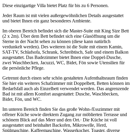
Diese einzigartige Villa bietet Platz für bis zu 6 Personen.
Jeder Raum ist mit vielen außergewöhnlichen Details ausgestattet
und bietet Ihnen ein ganz besonderes Ambiente.
Im oberen Bereich befindet sich die Master-Suite mit King Size Bett
(2 x 2m). Über dem Bett befindet sich eine Glasöffnung um die
Sterne in der Nacht sehen zu können (diese kann natürlich
verdunkelt werden). Des weiteren ist die Suite mit einem Kamin,
SAT-TV, Schlafsofa, Schrank, Schreibtisch, Safe und einem Balkon
ausgestattet. Das Badezimmer bietet Ihnen eine Doppel-Dusche,
zwei Waschbecken, Jacuzzi, WC, Bidet, Fön sowie Utensilien für
die persönliche Pflege.
Getrennt durch einen sehr schön gestalteten Aufenthaltsraum finden
Sie hier ein weiteres Schafzimmer mit Doppelbett, Betten können im
Bedarfsfall auch als Einzelbett verwendet werden. Das angrenzende
Bad ist mit allem Komfort ausgestattet: Dusche, Waschbecken,
Bidet, Fön, und WC.
Im unteren Bereich finden Sie das große Wohn-/Esszimmer mit
offener Küche sowie direktem Zugang zur möblierten Terrasse und
schönem Blick auf das Meer und den Ort.· Die Küche ist voll
ausgestattet und beinhaltet Backofen, Mikrowelle, Herd,
Spülmaschine, Kaffeemaschine, Wasserkocher, Toaster, diverse