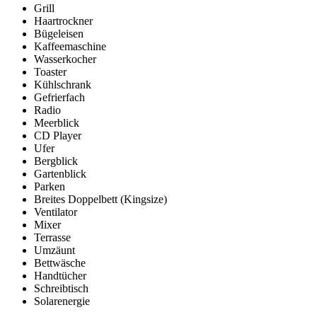
Grill
Haartrockner
Bügeleisen
Kaffeemaschine
Wasserkocher
Toaster
Kühlschrank
Gefrierfach
Radio
Meerblick
CD Player
Ufer
Bergblick
Gartenblick
Parken
Breites Doppelbett (Kingsize)
Ventilator
Mixer
Terrasse
Umzäunt
Bettwäsche
Handtücher
Schreibtisch
Solarenergie