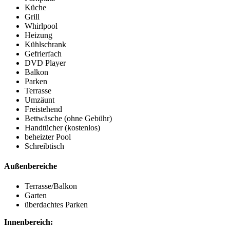
Küche
Grill
Whirlpool
Heizung
Kühlschrank
Gefrierfach
DVD Player
Balkon
Parken
Terrasse
Umzäunt
Freistehend
Bettwäsche (ohne Gebühr)
Handtücher (kostenlos)
beheizter Pool
Schreibtisch
Außenbereiche
Terrasse/Balkon
Garten
überdachtes Parken
Innenbereich: