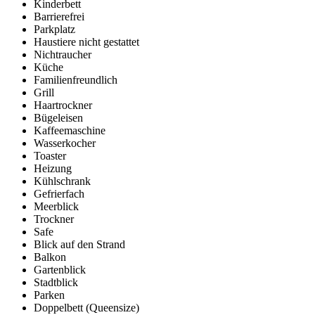
Kinderbett
Barrierefrei
Parkplatz
Haustiere nicht gestattet
Nichtraucher
Küche
Familienfreundlich
Grill
Haartrockner
Bügeleisen
Kaffeemaschine
Wasserkocher
Toaster
Heizung
Kühlschrank
Gefrierfach
Meerblick
Trockner
Safe
Blick auf den Strand
Balkon
Gartenblick
Stadtblick
Parken
Doppelbett (Queensize)