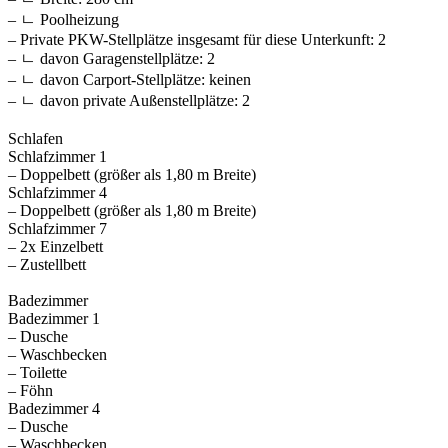
– ㄴ Poolheizung
– Private PKW-Stellplätze insgesamt für diese Unterkunft: 2
– ㄴ davon Garagenstellplätze: 2
– ㄴ davon Carport-Stellplätze: keinen
– ㄴ davon private Außen­stellplätze: 2
Schlafen
Schlafzimmer 1
– Doppelbett (größer als 1,80 m Breite)
Schlafzimmer 4
– Doppelbett (größer als 1,80 m Breite)
Schlafzimmer 7
– 2x Einzelbett
– Zustellbett
Badezimmer
Badezimmer 1
– Dusche
– Waschbecken
– Toilette
– Föhn
Badezimmer 4
– Dusche
– Waschbecken