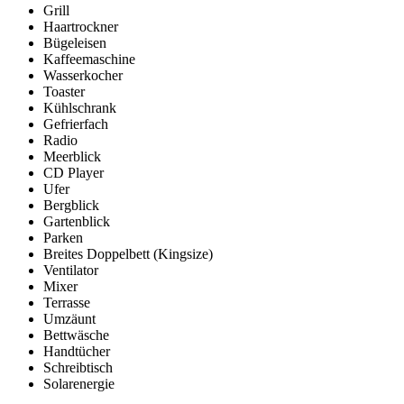
Grill
Haartrockner
Bügeleisen
Kaffeemaschine
Wasserkocher
Toaster
Kühlschrank
Gefrierfach
Radio
Meerblick
CD Player
Ufer
Bergblick
Gartenblick
Parken
Breites Doppelbett (Kingsize)
Ventilator
Mixer
Terrasse
Umzäunt
Bettwäsche
Handtücher
Schreibtisch
Solarenergie