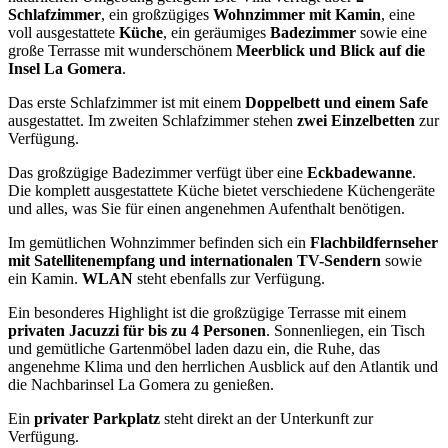
Schlafzimmer
, ein großzügiges
Wohnzimmer mit Kamin
, eine
voll ausgestattete
Küche
, ein geräumiges
Badezimmer
sowie eine
große Terrasse mit wunderschönem
Meerblick und Blick auf die
Insel La Gomera
.
Das erste Schlafzimmer ist mit einem
Doppelbett und einem Safe
ausgestattet. Im zweiten Schlafzimmer stehen
zwei Einzelbetten
zur
Verfügung.
Das großzügige Badezimmer verfügt über eine
Eckbadewanne
.
Die komplett ausgestattete Küche bietet verschiedene Küchengeräte
und alles, was Sie für einen angenehmen Aufenthalt benötigen.
Im gemütlichen Wohnzimmer befinden sich ein
Flachbildfernseher
mit Satellitenempfang und internationalen TV-Sendern
sowie
ein Kamin.
WLAN
steht ebenfalls zur Verfügung.
Ein besonderes Highlight ist die großzügige Terrasse mit einem
privaten Jacuzzi für bis zu 4 Personen
. Sonnenliegen, ein Tisch
und gemütliche Gartenmöbel laden dazu ein, die Ruhe, das
angenehme Klima und den herrlichen Ausblick auf den Atlantik und
die Nachbarinsel La Gomera zu genießen.
Ein
privater Parkplatz
steht direkt an der Unterkunft zur
Verfügung.