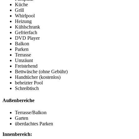
Küche
Grill
Whirlpool
Heizung
Kühlschrank
Gefrierfach
DVD Player
Balkon
Parken
Terrasse
Umzäunt
Freistehend
Bettwäsche (ohne Gebühr)
Handtücher (kostenlos)
beheizter Pool
Schreibtisch
Außenbereiche
Terrasse/Balkon
Garten
überdachtes Parken
Innenbereich: