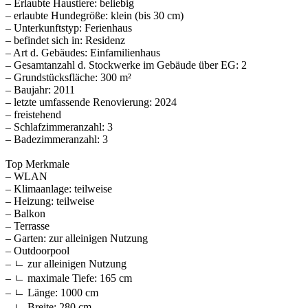
– Erlaubte Haustiere: beliebig
– erlaubte Hundegröße: klein (bis 30 cm)
– Unterkunftstyp: Ferienhaus
– befindet sich in: Residenz
– Art d. Gebäudes: Einfamilienhaus
– Gesamtanzahl d. Stockwerke im Gebäude über EG: 2
– Grundstücksfläche: 300 m²
– Baujahr: 2011
– letzte umfassende Renovierung: 2024
– freistehend
– Schlafzimmeranzahl: 3
– Badezimmeranzahl: 3
Top Merkmale
– WLAN
– Klimaanlage: teilweise
– Heizung: teilweise
– Balkon
– Terrasse
– Garten: zur alleinigen Nutzung
– Outdoorpool
– ㄴ zur alleinigen Nutzung
– ㄴ maximale Tiefe: 165 cm
– ㄴ Länge: 1000 cm
– ㄴ Breite: 280 cm