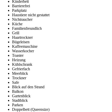
Kinderbett
Barrierefrei
Parkplatz
Haustiere nicht gestattet
Nichtraucher
Küche
Familienfreundlich
Grill
Haartrockner
Bügeleisen
Kaffeemaschine
Wasserkocher
Toaster
Heizung
Kühlschrank
Gefrierfach
Meerblick
Trockner
Safe
Blick auf den Strand
Balkon
Gartenblick
Stadtblick
Parken
Doppelbett (Queensize)