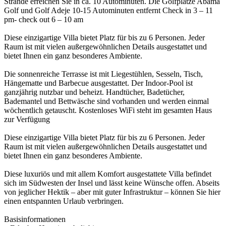
Strände erreichen Sie in ca. 10 Autominuten. Die Golfplätze Abama
Golf und Golf Adeje 10-15 Autominuten entfernt Check in 3 – 11
pm- check out 6 – 10 am
Diese einzigartige Villa bietet Platz für bis zu 6 Personen. Jeder
Raum ist mit vielen außergewöhnlichen Details ausgestattet und
bietet Ihnen ein ganz besonderes Ambiente.
Die sonnenreiche Terrasse ist mit Liegestühlen, Sesseln, Tisch,
Hängematte und Barbecue ausgestattet. Der Indoor-Pool ist
ganzjährig nutzbar und beheizt. Handtücher, Badetücher,
Bademantel und Bettwäsche sind vorhanden und werden einmal
wöchentlich getauscht. Kostenloses WiFi steht im gesamten Haus
zur Verfügung
Diese einzigartige Villa bietet Platz für bis zu 6 Personen. Jeder
Raum ist mit vielen außergewöhnlichen Details ausgestattet und
bietet Ihnen ein ganz besonderes Ambiente.
Diese luxuriös und mit allem Komfort ausgestattete Villa befindet
sich im Südwesten der Insel und lässt keine Wünsche offen. Abseits
von jeglicher Hektik – aber mit guter Infrastruktur – können Sie hier
einen entspannten Urlaub verbringen.
Basisinformationen