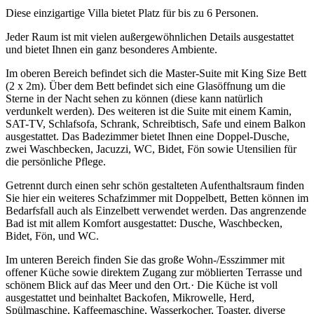
Diese einzigartige Villa bietet Platz für bis zu 6 Personen.
Jeder Raum ist mit vielen außergewöhnlichen Details ausgestattet
und bietet Ihnen ein ganz besonderes Ambiente.
Im oberen Bereich befindet sich die Master-Suite mit King Size Bett
(2 x 2m). Über dem Bett befindet sich eine Glasöffnung um die
Sterne in der Nacht sehen zu können (diese kann natürlich
verdunkelt werden). Des weiteren ist die Suite mit einem Kamin,
SAT-TV, Schlafsofa, Schrank, Schreibtisch, Safe und einem Balkon
ausgestattet. Das Badezimmer bietet Ihnen eine Doppel-Dusche,
zwei Waschbecken, Jacuzzi, WC, Bidet, Fön sowie Utensilien für
die persönliche Pflege.
Getrennt durch einen sehr schön gestalteten Aufenthaltsraum finden
Sie hier ein weiteres Schafzimmer mit Doppelbett, Betten können im
Bedarfsfall auch als Einzelbett verwendet werden. Das angrenzende
Bad ist mit allem Komfort ausgestattet: Dusche, Waschbecken,
Bidet, Fön, und WC.
Im unteren Bereich finden Sie das große Wohn-/Esszimmer mit
offener Küche sowie direktem Zugang zur möblierten Terrasse und
schönem Blick auf das Meer und den Ort.· Die Küche ist voll
ausgestattet und beinhaltet Backofen, Mikrowelle, Herd,
Spülmaschine, Kaffeemaschine, Wasserkocher, Toaster, diverse