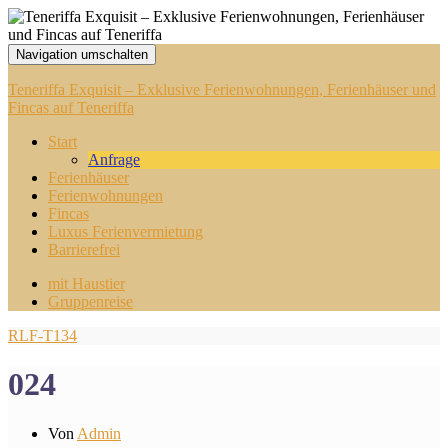
Navigation umschalten
Teneriffa Exquisit – Exklusive Ferienwohnungen, Ferienhäuser und
Fincas auf Teneriffa
Start
Anfrage
Ferienhäuser
Ferienwohnungen
Fincas
Luxus Ferienvermietung
Barrierefrei
mit Haustier
Gruppenreise
RLF-T134
024
Von
Admin