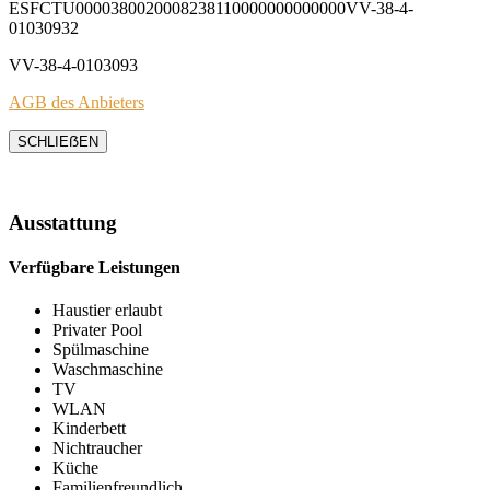
ESFCTU0000380020008238110000000000000VV-38-4-
01030932
VV-38-4-0103093
AGB des Anbieters
SCHLIEẞEN
Ausstattung
Verfügbare Leistungen
Haustier erlaubt
Privater Pool
Spülmaschine
Waschmaschine
TV
WLAN
Kinderbett
Nichtraucher
Küche
Familienfreundlich