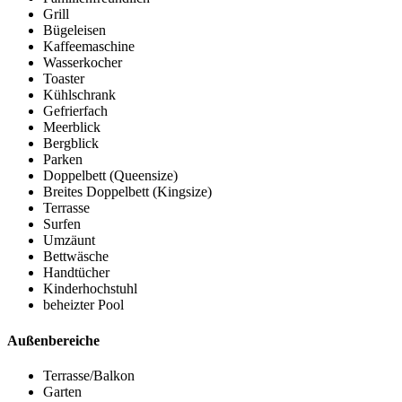
Grill
Bügeleisen
Kaffeemaschine
Wasserkocher
Toaster
Kühlschrank
Gefrierfach
Meerblick
Bergblick
Parken
Doppelbett (Queensize)
Breites Doppelbett (Kingsize)
Terrasse
Surfen
Umzäunt
Bettwäsche
Handtücher
Kinderhochstuhl
beheizter Pool
Außenbereiche
Terrasse/Balkon
Garten