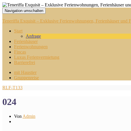
Navigation umschalten
Teneriffa Exquisit – Exklusive Ferienwohnungen, Ferienhäuser und Fi
Start
Anfrage
Ferienhäuser
Ferienwohnungen
Fincas
Luxus Ferienvermietung
Barrierefrei
mit Haustier
Gruppenreise
RLF-T133
024
Von
Admin