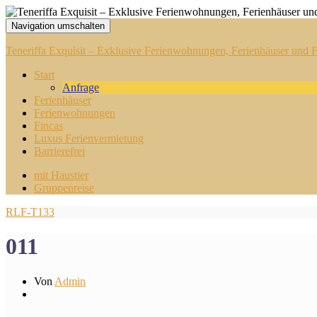
Navigation umschalten
Teneriffa Exquisit – Exklusive Ferienwohnungen, Ferienhäuser und Fi
Start
Anfrage
Ferienhäuser
Ferienwohnungen
Fincas
Luxus Ferienvermietung
Barrierefrei
mit Haustier
Gruppenreise
RLF-T133
011
Von
Admin