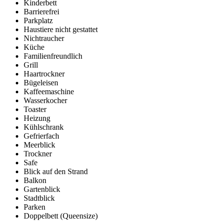
Kinderbett
Barrierefrei
Parkplatz
Haustiere nicht gestattet
Nichtraucher
Küche
Familienfreundlich
Grill
Haartrockner
Bügeleisen
Kaffeemaschine
Wasserkocher
Toaster
Heizung
Kühlschrank
Gefrierfach
Meerblick
Trockner
Safe
Blick auf den Strand
Balkon
Gartenblick
Stadtblick
Parken
Doppelbett (Queensize)