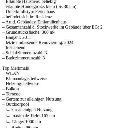
– Erlaubte Haustiere: beliebig
– erlaubte Hundegröße: klein (bis 30 cm)
– Unterkunftstyp: Ferienhaus
– befindet sich in: Residenz
– Art d. Gebäudes: Einfamilienhaus
– Gesamtanzahl d. Stockwerke im Gebäude über EG: 2
– Grundstücksfläche: 300 m²
– Baujahr: 2011
– letzte umfassende Renovierung: 2024
– freistehend
– Schlafzimmeranzahl: 3
– Badezimmeranzahl: 3
Top Merkmale
– WLAN
– Klimaanlage: teilweise
– Heizung: teilweise
– Balkon
– Terrasse
– Garten: zur alleinigen Nutzung
– Outdoorpool
– ㄴ zur alleinigen Nutzung
– ㄴ maximale Tiefe: 165 cm
– ㄴ Länge: 1000 cm
– ㄴ Breite: 280 cm