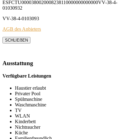
ESFCTU0000380020008238110000000000000VV-38-4-
01030932
VV-38-4-0103093
AGB des Anbieters
SCHLIEẞEN
Ausstattung
Verfügbare Leistungen
Haustier erlaubt
Privater Pool
Spülmaschine
Waschmaschine
TV
WLAN
Kinderbett
Nichtraucher
Küche
Familienfreundlich