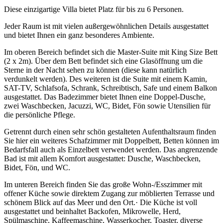
Diese einzigartige Villa bietet Platz für bis zu 6 Personen.
Jeder Raum ist mit vielen außergewöhnlichen Details ausgestattet
und bietet Ihnen ein ganz besonderes Ambiente.
Im oberen Bereich befindet sich die Master-Suite mit King Size Bett
(2 x 2m). Über dem Bett befindet sich eine Glasöffnung um die
Sterne in der Nacht sehen zu können (diese kann natürlich
verdunkelt werden). Des weiteren ist die Suite mit einem Kamin,
SAT-TV, Schlafsofa, Schrank, Schreibtisch, Safe und einem Balkon
ausgestattet. Das Badezimmer bietet Ihnen eine Doppel-Dusche,
zwei Waschbecken, Jacuzzi, WC, Bidet, Fön sowie Utensilien für
die persönliche Pflege.
Getrennt durch einen sehr schön gestalteten Aufenthaltsraum finden
Sie hier ein weiteres Schafzimmer mit Doppelbett, Betten können im
Bedarfsfall auch als Einzelbett verwendet werden. Das angrenzende
Bad ist mit allem Komfort ausgestattet: Dusche, Waschbecken,
Bidet, Fön, und WC.
Im unteren Bereich finden Sie das große Wohn-/Esszimmer mit
offener Küche sowie direktem Zugang zur möblierten Terrasse und
schönem Blick auf das Meer und den Ort.· Die Küche ist voll
ausgestattet und beinhaltet Backofen, Mikrowelle, Herd,
Spülmaschine, Kaffeemaschine, Wasserkocher, Toaster, diverse