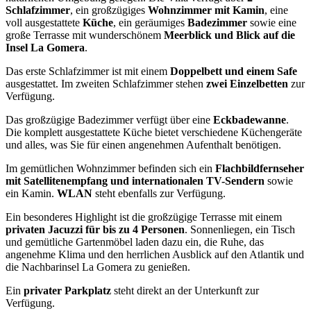
Schlafzimmer
, ein großzügiges
Wohnzimmer mit Kamin
, eine
voll ausgestattete
Küche
, ein geräumiges
Badezimmer
sowie eine
große Terrasse mit wunderschönem
Meerblick und Blick auf die
Insel La Gomera
.
Das erste Schlafzimmer ist mit einem
Doppelbett und einem Safe
ausgestattet. Im zweiten Schlafzimmer stehen
zwei Einzelbetten
zur
Verfügung.
Das großzügige Badezimmer verfügt über eine
Eckbadewanne
.
Die komplett ausgestattete Küche bietet verschiedene Küchengeräte
und alles, was Sie für einen angenehmen Aufenthalt benötigen.
Im gemütlichen Wohnzimmer befinden sich ein
Flachbildfernseher
mit Satellitenempfang und internationalen TV-Sendern
sowie
ein Kamin.
WLAN
steht ebenfalls zur Verfügung.
Ein besonderes Highlight ist die großzügige Terrasse mit einem
privaten Jacuzzi für bis zu 4 Personen
. Sonnenliegen, ein Tisch
und gemütliche Gartenmöbel laden dazu ein, die Ruhe, das
angenehme Klima und den herrlichen Ausblick auf den Atlantik und
die Nachbarinsel La Gomera zu genießen.
Ein
privater Parkplatz
steht direkt an der Unterkunft zur
Verfügung.