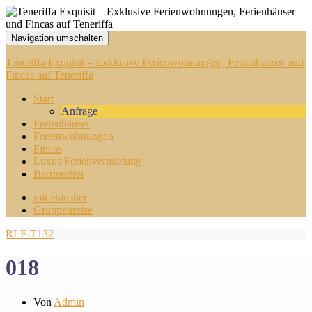
Navigation umschalten
Teneriffa Exquisit – Exklusive Ferienwohnungen, Ferienhäuser und
Fincas auf Teneriffa
Start
Anfrage
Ferienhäuser
Ferienwohnungen
Fincas
Luxus Ferienvermietung
Barrierefrei
mit Haustier
Gruppenreise
RLF-T132
018
Von
Admin