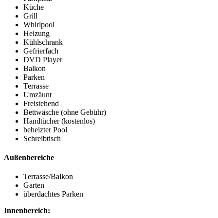
Küche
Grill
Whirlpool
Heizung
Kühlschrank
Gefrierfach
DVD Player
Balkon
Parken
Terrasse
Umzäunt
Freistehend
Bettwäsche (ohne Gebühr)
Handtücher (kostenlos)
beheizter Pool
Schreibtisch
Außenbereiche
Terrasse/Balkon
Garten
überdachtes Parken
Innenbereich: