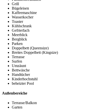
Grill
Bügeleisen
Kaffeemaschine
Wasserkocher
Toaster
Kühlschrank
Gefrierfach
Meerblick
Bergblick
Parken
Doppelbett (Queensize)
Breites Doppelbett (Kingsize)
Terrasse
Surfen
Umzäunt
Bettwäsche
Handtücher
Kinderhochstuhl
beheizter Pool
Außenbereiche
Terrasse/Balkon
Garten