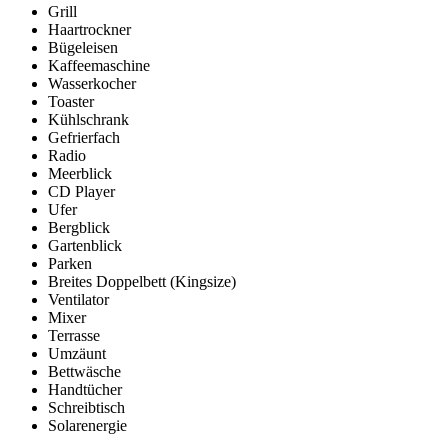
Grill
Haartrockner
Bügeleisen
Kaffeemaschine
Wasserkocher
Toaster
Kühlschrank
Gefrierfach
Radio
Meerblick
CD Player
Ufer
Bergblick
Gartenblick
Parken
Breites Doppelbett (Kingsize)
Ventilator
Mixer
Terrasse
Umzäunt
Bettwäsche
Handtücher
Schreibtisch
Solarenergie