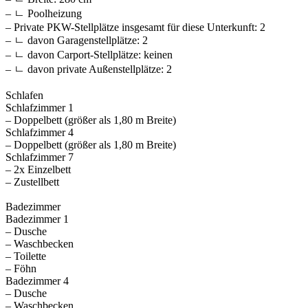
– ㄴ Poolheizung
– Private PKW-Stellplätze insgesamt für diese Unterkunft: 2
– ㄴ davon Garagenstellplätze: 2
– ㄴ davon Carport-Stellplätze: keinen
– ㄴ davon private Außen­stellplätze: 2
Schlafen
Schlafzimmer 1
– Doppelbett (größer als 1,80 m Breite)
Schlafzimmer 4
– Doppelbett (größer als 1,80 m Breite)
Schlafzimmer 7
– 2x Einzelbett
– Zustellbett
Badezimmer
Badezimmer 1
– Dusche
– Waschbecken
– Toilette
– Föhn
Badezimmer 4
– Dusche
– Waschbecken