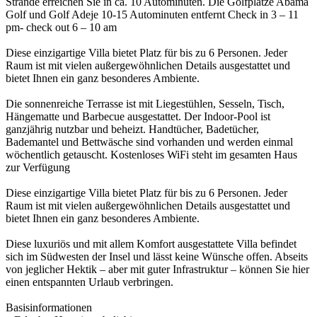
Strände erreichen Sie in ca. 10 Autominuten. Die Golfplätze Abama
Golf und Golf Adeje 10-15 Autominuten entfernt Check in 3 – 11
pm- check out 6 – 10 am
Diese einzigartige Villa bietet Platz für bis zu 6 Personen. Jeder
Raum ist mit vielen außergewöhnlichen Details ausgestattet und
bietet Ihnen ein ganz besonderes Ambiente.
Die sonnenreiche Terrasse ist mit Liegestühlen, Sesseln, Tisch,
Hängematte und Barbecue ausgestattet. Der Indoor-Pool ist
ganzjährig nutzbar und beheizt. Handtücher, Badetücher,
Bademantel und Bettwäsche sind vorhanden und werden einmal
wöchentlich getauscht. Kostenloses WiFi steht im gesamten Haus
zur Verfügung
Diese einzigartige Villa bietet Platz für bis zu 6 Personen. Jeder
Raum ist mit vielen außergewöhnlichen Details ausgestattet und
bietet Ihnen ein ganz besonderes Ambiente.
Diese luxuriös und mit allem Komfort ausgestattete Villa befindet
sich im Südwesten der Insel und lässt keine Wünsche offen. Abseits
von jeglicher Hektik – aber mit guter Infrastruktur – können Sie hier
einen entspannten Urlaub verbringen.
Basisinformationen