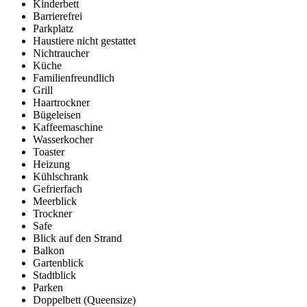
Kinderbett
Barrierefrei
Parkplatz
Haustiere nicht gestattet
Nichtraucher
Küche
Familienfreundlich
Grill
Haartrockner
Bügeleisen
Kaffeemaschine
Wasserkocher
Toaster
Heizung
Kühlschrank
Gefrierfach
Meerblick
Trockner
Safe
Blick auf den Strand
Balkon
Gartenblick
Stadtblick
Parken
Doppelbett (Queensize)