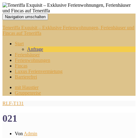
Navigation umschalten
Teneriffa Exquisit – Exklusive Ferienwohnungen, Ferienhäuser und
Fincas auf Teneriffa
Start
Anfrage
Ferienhäuser
Ferienwohnungen
Fincas
Luxus Ferienvermietung
Barrierefrei
mit Haustier
Gruppenreise
RLF-T131
021
Von
Admin