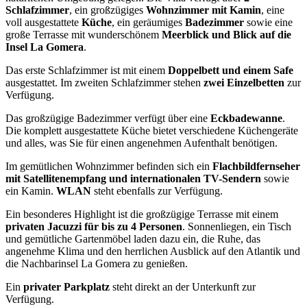
Schlafzimmer
, ein großzügiges
Wohnzimmer mit Kamin
, eine
voll ausgestattete
Küche
, ein geräumiges
Badezimmer
sowie eine
große Terrasse mit wunderschönem
Meerblick und Blick auf die
Insel La Gomera
.
Das erste Schlafzimmer ist mit einem
Doppelbett und einem Safe
ausgestattet. Im zweiten Schlafzimmer stehen
zwei Einzelbetten
zur
Verfügung.
Das großzügige Badezimmer verfügt über eine
Eckbadewanne
.
Die komplett ausgestattete Küche bietet verschiedene Küchengeräte
und alles, was Sie für einen angenehmen Aufenthalt benötigen.
Im gemütlichen Wohnzimmer befinden sich ein
Flachbildfernseher
mit Satellitenempfang und internationalen TV-Sendern
sowie
ein Kamin.
WLAN
steht ebenfalls zur Verfügung.
Ein besonderes Highlight ist die großzügige Terrasse mit einem
privaten Jacuzzi für bis zu 4 Personen
. Sonnenliegen, ein Tisch
und gemütliche Gartenmöbel laden dazu ein, die Ruhe, das
angenehme Klima und den herrlichen Ausblick auf den Atlantik und
die Nachbarinsel La Gomera zu genießen.
Ein
privater Parkplatz
steht direkt an der Unterkunft zur
Verfügung.