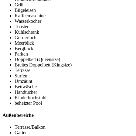
Grill
Bügeleisen
Kaffeemaschine
Wasserkocher
Toaster
Kühlschrank
Gefrierfach
Meerblick
Bergblick
Parken
Doppelbett (Queensize)
Breites Doppelbett (Kingsize)
Terrasse
Surfen
Umzäunt
Bettwäsche
Handtücher
Kinderhochstuhl
beheizter Pool
Außenbereiche
Terrasse/Balkon
Garten