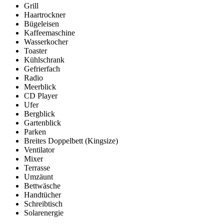
Grill
Haartrockner
Bügeleisen
Kaffeemaschine
Wasserkocher
Toaster
Kühlschrank
Gefrierfach
Radio
Meerblick
CD Player
Ufer
Bergblick
Gartenblick
Parken
Breites Doppelbett (Kingsize)
Ventilator
Mixer
Terrasse
Umzäunt
Bettwäsche
Handtücher
Schreibtisch
Solarenergie