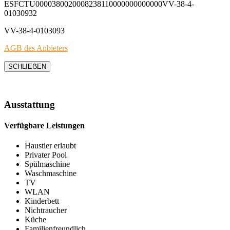
ESFCTU0000380020008238110000000000000VV-38-4-
01030932
VV-38-4-0103093
AGB des Anbieters
SCHLIEẞEN
Ausstattung
Verfügbare Leistungen
Haustier erlaubt
Privater Pool
Spülmaschine
Waschmaschine
TV
WLAN
Kinderbett
Nichtraucher
Küche
Familienfreundlich