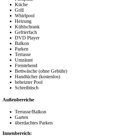
Küche
Grill
Whirlpool
Heizung
Kühlschrank
Gefrierfach
DVD Player
Balkon
Parken
Terrasse
Umzäunt
Freistehend
Bettwäsche (ohne Gebühr)
Handtücher (kostenlos)
beheizter Pool
Schreibtisch
Außenbereiche
Terrasse/Balkon
Garten
überdachtes Parken
Innenbereich: