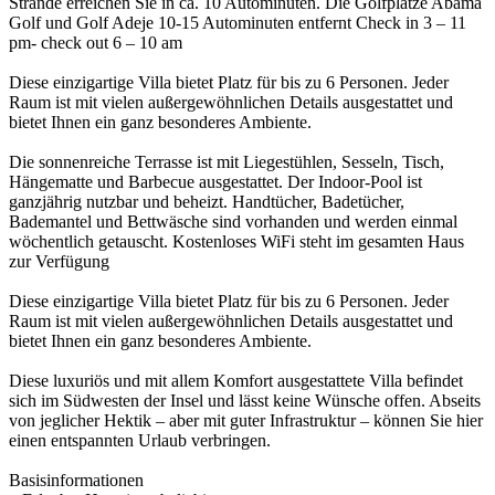
Strände erreichen Sie in ca. 10 Autominuten. Die Golfplätze Abama
Golf und Golf Adeje 10-15 Autominuten entfernt Check in 3 – 11
pm- check out 6 – 10 am
Diese einzigartige Villa bietet Platz für bis zu 6 Personen. Jeder
Raum ist mit vielen außergewöhnlichen Details ausgestattet und
bietet Ihnen ein ganz besonderes Ambiente.
Die sonnenreiche Terrasse ist mit Liegestühlen, Sesseln, Tisch,
Hängematte und Barbecue ausgestattet. Der Indoor-Pool ist
ganzjährig nutzbar und beheizt. Handtücher, Badetücher,
Bademantel und Bettwäsche sind vorhanden und werden einmal
wöchentlich getauscht. Kostenloses WiFi steht im gesamten Haus
zur Verfügung
Diese einzigartige Villa bietet Platz für bis zu 6 Personen. Jeder
Raum ist mit vielen außergewöhnlichen Details ausgestattet und
bietet Ihnen ein ganz besonderes Ambiente.
Diese luxuriös und mit allem Komfort ausgestattete Villa befindet
sich im Südwesten der Insel und lässt keine Wünsche offen. Abseits
von jeglicher Hektik – aber mit guter Infrastruktur – können Sie hier
einen entspannten Urlaub verbringen.
Basisinformationen