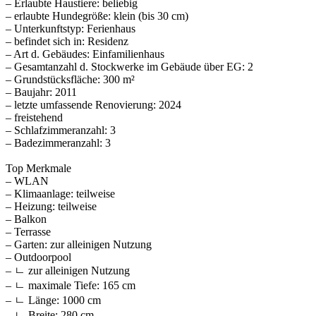
– Erlaubte Haustiere: beliebig
– erlaubte Hundegröße: klein (bis 30 cm)
– Unterkunftstyp: Ferienhaus
– befindet sich in: Residenz
– Art d. Gebäudes: Einfamilienhaus
– Gesamtanzahl d. Stockwerke im Gebäude über EG: 2
– Grundstücksfläche: 300 m²
– Baujahr: 2011
– letzte umfassende Renovierung: 2024
– freistehend
– Schlafzimmeranzahl: 3
– Badezimmeranzahl: 3
Top Merkmale
– WLAN
– Klimaanlage: teilweise
– Heizung: teilweise
– Balkon
– Terrasse
– Garten: zur alleinigen Nutzung
– Outdoorpool
– ㄴ zur alleinigen Nutzung
– ㄴ maximale Tiefe: 165 cm
– ㄴ Länge: 1000 cm
– ㄴ Breite: 280 cm