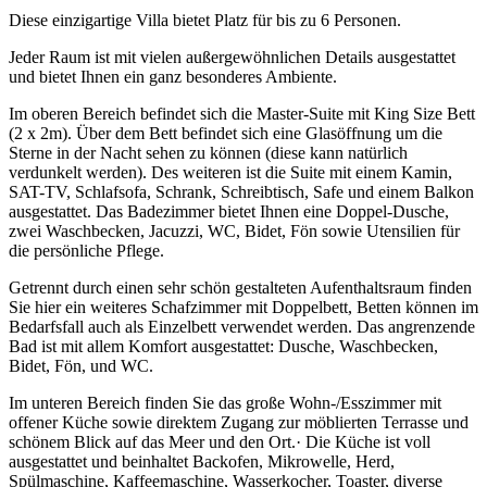
Diese einzigartige Villa bietet Platz für bis zu 6 Personen.
Jeder Raum ist mit vielen außergewöhnlichen Details ausgestattet
und bietet Ihnen ein ganz besonderes Ambiente.
Im oberen Bereich befindet sich die Master-Suite mit King Size Bett
(2 x 2m). Über dem Bett befindet sich eine Glasöffnung um die
Sterne in der Nacht sehen zu können (diese kann natürlich
verdunkelt werden). Des weiteren ist die Suite mit einem Kamin,
SAT-TV, Schlafsofa, Schrank, Schreibtisch, Safe und einem Balkon
ausgestattet. Das Badezimmer bietet Ihnen eine Doppel-Dusche,
zwei Waschbecken, Jacuzzi, WC, Bidet, Fön sowie Utensilien für
die persönliche Pflege.
Getrennt durch einen sehr schön gestalteten Aufenthaltsraum finden
Sie hier ein weiteres Schafzimmer mit Doppelbett, Betten können im
Bedarfsfall auch als Einzelbett verwendet werden. Das angrenzende
Bad ist mit allem Komfort ausgestattet: Dusche, Waschbecken,
Bidet, Fön, und WC.
Im unteren Bereich finden Sie das große Wohn-/Esszimmer mit
offener Küche sowie direktem Zugang zur möblierten Terrasse und
schönem Blick auf das Meer und den Ort.· Die Küche ist voll
ausgestattet und beinhaltet Backofen, Mikrowelle, Herd,
Spülmaschine, Kaffeemaschine, Wasserkocher, Toaster, diverse