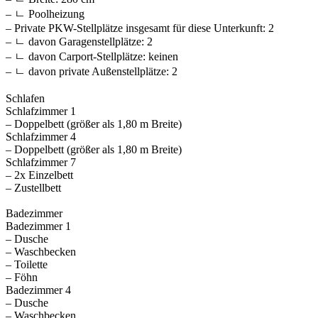
– ㄴ Poolheizung
– Private PKW-Stellplätze insgesamt für diese Unterkunft: 2
– ㄴ davon Garagenstellplätze: 2
– ㄴ davon Carport-Stellplätze: keinen
– ㄴ davon private Außen­stellplätze: 2
Schlafen
Schlafzimmer 1
– Doppelbett (größer als 1,80 m Breite)
Schlafzimmer 4
– Doppelbett (größer als 1,80 m Breite)
Schlafzimmer 7
– 2x Einzelbett
– Zustellbett
Badezimmer
Badezimmer 1
– Dusche
– Waschbecken
– Toilette
– Föhn
Badezimmer 4
– Dusche
– Waschbecken