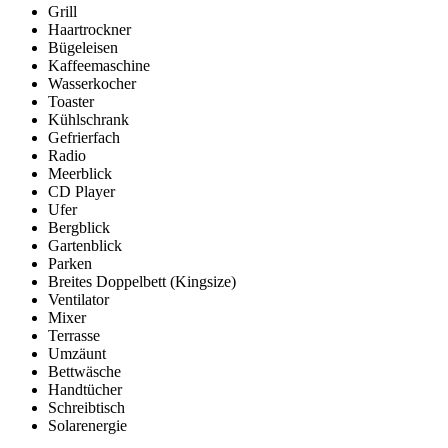
Grill
Haartrockner
Bügeleisen
Kaffeemaschine
Wasserkocher
Toaster
Kühlschrank
Gefrierfach
Radio
Meerblick
CD Player
Ufer
Bergblick
Gartenblick
Parken
Breites Doppelbett (Kingsize)
Ventilator
Mixer
Terrasse
Umzäunt
Bettwäsche
Handtücher
Schreibtisch
Solarenergie