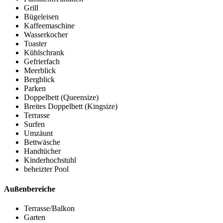
Grill
Bügeleisen
Kaffeemaschine
Wasserkocher
Toaster
Kühlschrank
Gefrierfach
Meerblick
Bergblick
Parken
Doppelbett (Queensize)
Breites Doppelbett (Kingsize)
Terrasse
Surfen
Umzäunt
Bettwäsche
Handtücher
Kinderhochstuhl
beheizter Pool
Außenbereiche
Terrasse/Balkon
Garten