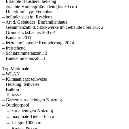
– Erlaubte Haustiere: beliebig
– erlaubte Hundegröße: klein (bis 30 cm)
– Unterkunftstyp: Ferienhaus
– befindet sich in: Residenz
– Art d. Gebäudes: Einfamilienhaus
– Gesamtanzahl d. Stockwerke im Gebäude über EG: 2
– Grundstücksfläche: 300 m²
– Baujahr: 2011
– letzte umfassende Renovierung: 2024
– freistehend
– Schlafzimmeranzahl: 3
– Badezimmeranzahl: 3
Top Merkmale
– WLAN
– Klimaanlage: teilweise
– Heizung: teilweise
– Balkon
– Terrasse
– Garten: zur alleinigen Nutzung
– Outdoorpool
– ㄴ zur alleinigen Nutzung
– ㄴ maximale Tiefe: 165 cm
– ㄴ Länge: 1000 cm
– ㄴ Breite: 280 cm