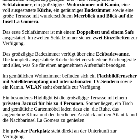
Schlafzimmer
, ein großzügiges
Wohnzimmer mit Kamin
, eine
voll ausgestattete
Küche
, ein geräumiges
Badezimmer
sowie eine
große Terrasse mit wunderschönem
Meerblick und Blick auf die
Insel La Gomera
.
Das erste Schlafzimmer ist mit einem
Doppelbett und einem Safe
ausgestattet. Im zweiten Schlafzimmer stehen
zwei Einzelbetten
zur
Verfügung.
Das großzügige Badezimmer verfügt über eine
Eckbadewanne
.
Die komplett ausgestattete Küche bietet verschiedene Küchengeräte
und alles, was Sie für einen angenehmen Aufenthalt benötigen.
Im gemütlichen Wohnzimmer befinden sich ein
Flachbildfernseher
mit Satellitenempfang und internationalen TV-Sendern
sowie
ein Kamin.
WLAN
steht ebenfalls zur Verfügung.
Ein besonderes Highlight ist die großzügige Terrasse mit einem
privaten Jacuzzi für bis zu 4 Personen
. Sonnenliegen, ein Tisch
und gemütliche Gartenmöbel laden dazu ein, die Ruhe, das
angenehme Klima und den herrlichen Ausblick auf den Atlantik und
die Nachbarinsel La Gomera zu genießen.
Ein
privater Parkplatz
steht direkt an der Unterkunft zur
Verfügung.