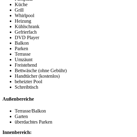
Küche
Grill
Whirlpool
Heizung
Kühlschrank
Gefrierfach
DVD Player
Balkon
Parken
Terrasse
Umzäunt
Freistehend
Bettwäsche (ohne Gebühr)
Handtücher (kostenlos)
beheizter Pool
Schreibtisch
Außenbereiche
Terrasse/Balkon
Garten
überdachtes Parken
Innenbereich: