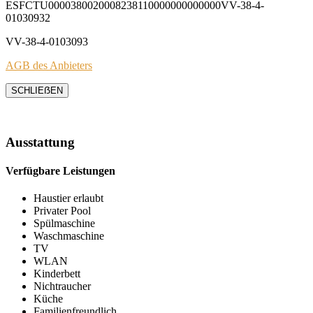
ESFCTU0000380020008238110000000000000VV-38-4-
01030932
VV-38-4-0103093
AGB des Anbieters
SCHLIEẞEN
Ausstattung
Verfügbare Leistungen
Haustier erlaubt
Privater Pool
Spülmaschine
Waschmaschine
TV
WLAN
Kinderbett
Nichtraucher
Küche
Familienfreundlich