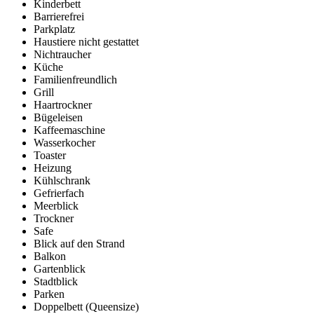
Kinderbett
Barrierefrei
Parkplatz
Haustiere nicht gestattet
Nichtraucher
Küche
Familienfreundlich
Grill
Haartrockner
Bügeleisen
Kaffeemaschine
Wasserkocher
Toaster
Heizung
Kühlschrank
Gefrierfach
Meerblick
Trockner
Safe
Blick auf den Strand
Balkon
Gartenblick
Stadtblick
Parken
Doppelbett (Queensize)