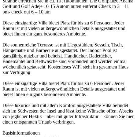
Strände erreichen Sie in ca. 10 Autominuten. Die Golfplätze Abama
Golf und Golf Adeje 10-15 Autominuten entfernt Check in 3 – 11
pm- check out 6 – 10 am
Diese einzigartige Villa bietet Platz für bis zu 6 Personen. Jeder
Raum ist mit vielen außergewöhnlichen Details ausgestattet und
bietet Ihnen ein ganz besonderes Ambiente.
Die sonnenreiche Terrasse ist mit Liegestühlen, Sesseln, Tisch,
Hängematte und Barbecue ausgestattet. Der Indoor-Pool ist
ganzjährig nutzbar und beheizt. Handtücher, Badetücher,
Bademantel und Bettwäsche sind vorhanden und werden einmal
wöchentlich getauscht. Kostenloses WiFi steht im gesamten Haus
zur Verfügung
Diese einzigartige Villa bietet Platz für bis zu 6 Personen. Jeder
Raum ist mit vielen außergewöhnlichen Details ausgestattet und
bietet Ihnen ein ganz besonderes Ambiente.
Diese luxuriös und mit allem Komfort ausgestattete Villa befindet
sich im Südwesten der Insel und lässt keine Wünsche offen. Abseits
von jeglicher Hektik – aber mit guter Infrastruktur – können Sie hier
einen entspannten Urlaub verbringen.
Basisinformationen