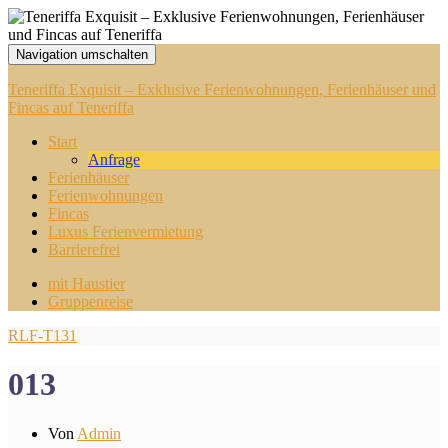
Navigation umschalten
Teneriffa Exquisit – Exklusive Ferienwohnungen, Ferienhäuser und
Fincas auf Teneriffa
Start
Anfrage
Ferienhäuser
Ferienwohnungen
Fincas
Luxus Ferienvermietung
Barrierefrei
mit Haustier
Gruppenreise
RLF-T131
013
Von
Admin