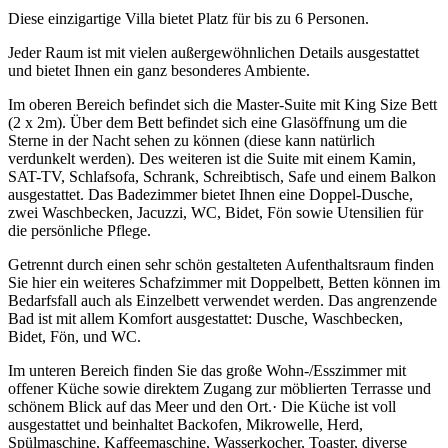
Diese einzigartige Villa bietet Platz für bis zu 6 Personen.
Jeder Raum ist mit vielen außergewöhnlichen Details ausgestattet
und bietet Ihnen ein ganz besonderes Ambiente.
Im oberen Bereich befindet sich die Master-Suite mit King Size Bett
(2 x 2m). Über dem Bett befindet sich eine Glasöffnung um die
Sterne in der Nacht sehen zu können (diese kann natürlich
verdunkelt werden). Des weiteren ist die Suite mit einem Kamin,
SAT-TV, Schlafsofa, Schrank, Schreibtisch, Safe und einem Balkon
ausgestattet. Das Badezimmer bietet Ihnen eine Doppel-Dusche,
zwei Waschbecken, Jacuzzi, WC, Bidet, Fön sowie Utensilien für
die persönliche Pflege.
Getrennt durch einen sehr schön gestalteten Aufenthaltsraum finden
Sie hier ein weiteres Schafzimmer mit Doppelbett, Betten können im
Bedarfsfall auch als Einzelbett verwendet werden. Das angrenzende
Bad ist mit allem Komfort ausgestattet: Dusche, Waschbecken,
Bidet, Fön, und WC.
Im unteren Bereich finden Sie das große Wohn-/Esszimmer mit
offener Küche sowie direktem Zugang zur möblierten Terrasse und
schönem Blick auf das Meer und den Ort.· Die Küche ist voll
ausgestattet und beinhaltet Backofen, Mikrowelle, Herd,
Spülmaschine, Kaffeemaschine, Wasserkocher, Toaster, diverse