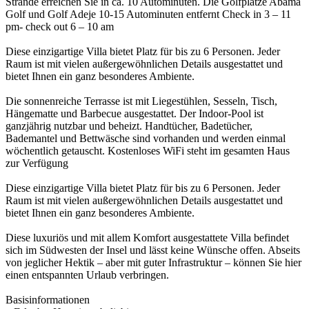
Strände erreichen Sie in ca. 10 Autominuten. Die Golfplätze Abama
Golf und Golf Adeje 10-15 Autominuten entfernt Check in 3 – 11
pm- check out 6 – 10 am
Diese einzigartige Villa bietet Platz für bis zu 6 Personen. Jeder
Raum ist mit vielen außergewöhnlichen Details ausgestattet und
bietet Ihnen ein ganz besonderes Ambiente.
Die sonnenreiche Terrasse ist mit Liegestühlen, Sesseln, Tisch,
Hängematte und Barbecue ausgestattet. Der Indoor-Pool ist
ganzjährig nutzbar und beheizt. Handtücher, Badetücher,
Bademantel und Bettwäsche sind vorhanden und werden einmal
wöchentlich getauscht. Kostenloses WiFi steht im gesamten Haus
zur Verfügung
Diese einzigartige Villa bietet Platz für bis zu 6 Personen. Jeder
Raum ist mit vielen außergewöhnlichen Details ausgestattet und
bietet Ihnen ein ganz besonderes Ambiente.
Diese luxuriös und mit allem Komfort ausgestattete Villa befindet
sich im Südwesten der Insel und lässt keine Wünsche offen. Abseits
von jeglicher Hektik – aber mit guter Infrastruktur – können Sie hier
einen entspannten Urlaub verbringen.
Basisinformationen