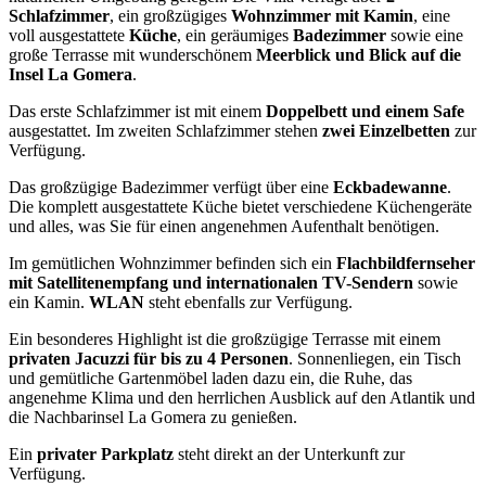
Schlafzimmer
, ein großzügiges
Wohnzimmer mit Kamin
, eine
voll ausgestattete
Küche
, ein geräumiges
Badezimmer
sowie eine
große Terrasse mit wunderschönem
Meerblick und Blick auf die
Insel La Gomera
.
Das erste Schlafzimmer ist mit einem
Doppelbett und einem Safe
ausgestattet. Im zweiten Schlafzimmer stehen
zwei Einzelbetten
zur
Verfügung.
Das großzügige Badezimmer verfügt über eine
Eckbadewanne
.
Die komplett ausgestattete Küche bietet verschiedene Küchengeräte
und alles, was Sie für einen angenehmen Aufenthalt benötigen.
Im gemütlichen Wohnzimmer befinden sich ein
Flachbildfernseher
mit Satellitenempfang und internationalen TV-Sendern
sowie
ein Kamin.
WLAN
steht ebenfalls zur Verfügung.
Ein besonderes Highlight ist die großzügige Terrasse mit einem
privaten Jacuzzi für bis zu 4 Personen
. Sonnenliegen, ein Tisch
und gemütliche Gartenmöbel laden dazu ein, die Ruhe, das
angenehme Klima und den herrlichen Ausblick auf den Atlantik und
die Nachbarinsel La Gomera zu genießen.
Ein
privater Parkplatz
steht direkt an der Unterkunft zur
Verfügung.