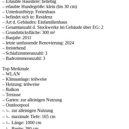
– Erlaubte Haustiere: beliebig
– erlaubte Hundegröße: klein (bis 30 cm)
– Unterkunftstyp: Ferienhaus
– befindet sich in: Residenz
– Art d. Gebäudes: Einfamilienhaus
– Gesamtanzahl d. Stockwerke im Gebäude über EG: 2
– Grundstücksfläche: 300 m²
– Baujahr: 2011
– letzte umfassende Renovierung: 2024
– freistehend
– Schlafzimmeranzahl: 3
– Badezimmeranzahl: 3
Top Merkmale
– WLAN
– Klimaanlage: teilweise
– Heizung: teilweise
– Balkon
– Terrasse
– Garten: zur alleinigen Nutzung
– Outdoorpool
– ㄴ zur alleinigen Nutzung
– ㄴ maximale Tiefe: 165 cm
– ㄴ Länge: 1000 cm
– ㄴ Breite: 280 cm