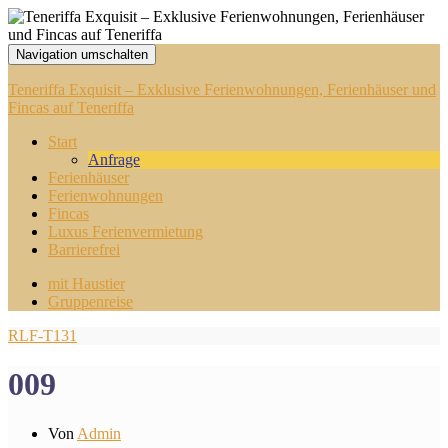
Navigation umschalten
Teneriffa Exquisit – Exklusive Ferienwohnungen, Ferienhäuser und
Fincas auf Teneriffa
Start
Anfrage
Ferienhäuser
Ferienwohnungen
Fincas
Luxus Ferienvermietung
Barrierefrei
mit Haustier
Gruppenreise
RLF-T131
009
Von
Admin