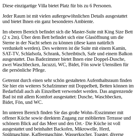
Diese einzigartige Villa bietet Platz für bis zu 6 Personen.
Jeder Raum ist mit vielen außergewöhnlichen Details ausgestattet
und bietet Ihnen ein ganz besonderes Ambiente.
Im oberen Bereich befindet sich die Master-Suite mit King Size Bett
(2 x 2m). Über dem Bett befindet sich eine Glasöffnung um die
Sterne in der Nacht sehen zu können (diese kann natürlich
verdunkelt werden). Des weiteren ist die Suite mit einem Kamin,
SAT-TV, Schlafsofa, Schrank, Schreibtisch, Safe und einem Balkon
ausgestattet. Das Badezimmer bietet Ihnen eine Doppel-Dusche,
zwei Waschbecken, Jacuzzi, WC, Bidet, Fön sowie Utensilien für
die persönliche Pflege.
Getrennt durch einen sehr schön gestalteten Aufenthaltsraum finden
Sie hier ein weiteres Schafzimmer mit Doppelbett, Betten können im
Bedarfsfall auch als Einzelbett verwendet werden. Das angrenzende
Bad ist mit allem Komfort ausgestattet: Dusche, Waschbecken,
Bidet, Fön, und WC.
Im unteren Bereich finden Sie das große Wohn-/Esszimmer mit
offener Küche sowie direktem Zugang zur möblierten Terrasse und
schönem Blick auf das Meer und den Ort.· Die Küche ist voll
ausgestattet und beinhaltet Backofen, Mikrowelle, Herd,
Spülmaschine, Kaffeemaschine, Wasserkocher, Toaster, diverse