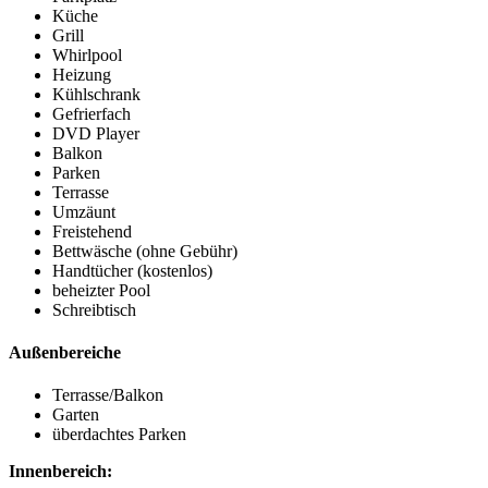
Küche
Grill
Whirlpool
Heizung
Kühlschrank
Gefrierfach
DVD Player
Balkon
Parken
Terrasse
Umzäunt
Freistehend
Bettwäsche (ohne Gebühr)
Handtücher (kostenlos)
beheizter Pool
Schreibtisch
Außenbereiche
Terrasse/Balkon
Garten
überdachtes Parken
Innenbereich: