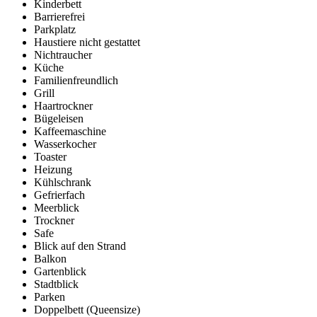
Kinderbett
Barrierefrei
Parkplatz
Haustiere nicht gestattet
Nichtraucher
Küche
Familienfreundlich
Grill
Haartrockner
Bügeleisen
Kaffeemaschine
Wasserkocher
Toaster
Heizung
Kühlschrank
Gefrierfach
Meerblick
Trockner
Safe
Blick auf den Strand
Balkon
Gartenblick
Stadtblick
Parken
Doppelbett (Queensize)