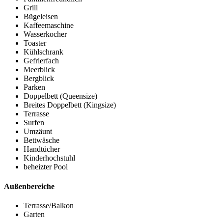
Grill
Bügeleisen
Kaffeemaschine
Wasserkocher
Toaster
Kühlschrank
Gefrierfach
Meerblick
Bergblick
Parken
Doppelbett (Queensize)
Breites Doppelbett (Kingsize)
Terrasse
Surfen
Umzäunt
Bettwäsche
Handtücher
Kinderhochstuhl
beheizter Pool
Außenbereiche
Terrasse/Balkon
Garten