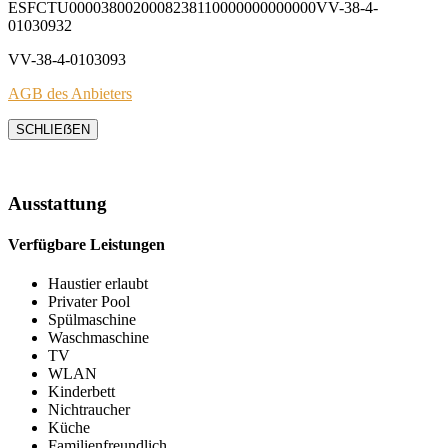
ESFCTU0000380020008238110000000000000VV-38-4-
01030932
VV-38-4-0103093
AGB des Anbieters
SCHLIEẞEN
Ausstattung
Verfügbare Leistungen
Haustier erlaubt
Privater Pool
Spülmaschine
Waschmaschine
TV
WLAN
Kinderbett
Nichtraucher
Küche
Familienfreundlich