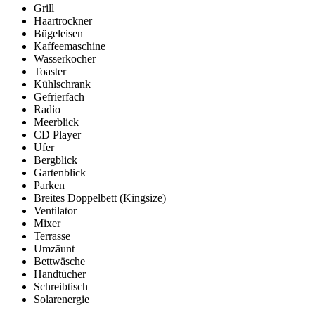
Grill
Haartrockner
Bügeleisen
Kaffeemaschine
Wasserkocher
Toaster
Kühlschrank
Gefrierfach
Radio
Meerblick
CD Player
Ufer
Bergblick
Gartenblick
Parken
Breites Doppelbett (Kingsize)
Ventilator
Mixer
Terrasse
Umzäunt
Bettwäsche
Handtücher
Schreibtisch
Solarenergie