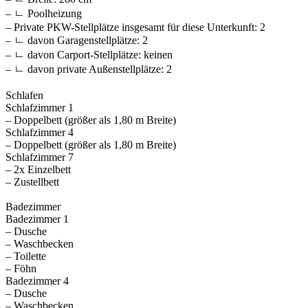
– ㄴ Poolheizung
– Private PKW-Stellplätze insgesamt für diese Unterkunft: 2
– ㄴ davon Garagenstellplätze: 2
– ㄴ davon Carport-Stellplätze: keinen
– ㄴ davon private Außen­stellplätze: 2
Schlafen
Schlafzimmer 1
– Doppelbett (größer als 1,80 m Breite)
Schlafzimmer 4
– Doppelbett (größer als 1,80 m Breite)
Schlafzimmer 7
– 2x Einzelbett
– Zustellbett
Badezimmer
Badezimmer 1
– Dusche
– Waschbecken
– Toilette
– Föhn
Badezimmer 4
– Dusche
– Waschbecken