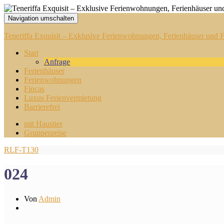
Navigation umschalten
Teneriffa Exquisit – Exklusive Ferienwohnungen, Ferienhäuser und Fi
Start
Anfrage
Ferienhäuser
Ferienwohnungen
Fincas
Luxus Ferienvermietung
Barrierefrei
mit Haustier
Gruppenreise
RLF-T130
024
Von
Admin