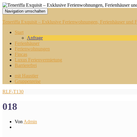
Navigation umschalten
Teneriffa Exquisit – Exklusive Ferienwohnungen, Ferienhäuser und Fi
Start
Anfrage
Ferienhäuser
Ferienwohnungen
Fincas
Luxus Ferienvermietung
Barrierefrei
mit Haustier
Gruppenreise
RLF-T130
018
Von
Admin