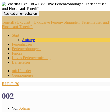
Navigation umschalten
Teneriffa Exquisit – Exklusive Ferienwohnungen, Ferienhäuser und
Fincas auf Teneriffa
Start
Anfrage
Ferienhäuser
Ferienwohnungen
Fincas
Luxus Ferienvermietung
Barrierefrei
mit Haustier
Gruppenreise
RLF-T130
002
Von
Admin