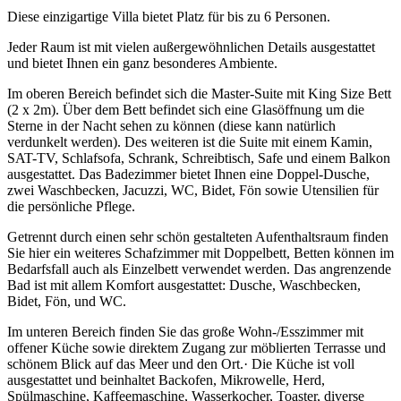
Diese einzigartige Villa bietet Platz für bis zu 6 Personen.
Jeder Raum ist mit vielen außergewöhnlichen Details ausgestattet
und bietet Ihnen ein ganz besonderes Ambiente.
Im oberen Bereich befindet sich die Master-Suite mit King Size Bett
(2 x 2m). Über dem Bett befindet sich eine Glasöffnung um die
Sterne in der Nacht sehen zu können (diese kann natürlich
verdunkelt werden). Des weiteren ist die Suite mit einem Kamin,
SAT-TV, Schlafsofa, Schrank, Schreibtisch, Safe und einem Balkon
ausgestattet. Das Badezimmer bietet Ihnen eine Doppel-Dusche,
zwei Waschbecken, Jacuzzi, WC, Bidet, Fön sowie Utensilien für
die persönliche Pflege.
Getrennt durch einen sehr schön gestalteten Aufenthaltsraum finden
Sie hier ein weiteres Schafzimmer mit Doppelbett, Betten können im
Bedarfsfall auch als Einzelbett verwendet werden. Das angrenzende
Bad ist mit allem Komfort ausgestattet: Dusche, Waschbecken,
Bidet, Fön, und WC.
Im unteren Bereich finden Sie das große Wohn-/Esszimmer mit
offener Küche sowie direktem Zugang zur möblierten Terrasse und
schönem Blick auf das Meer und den Ort.· Die Küche ist voll
ausgestattet und beinhaltet Backofen, Mikrowelle, Herd,
Spülmaschine, Kaffeemaschine, Wasserkocher, Toaster, diverse