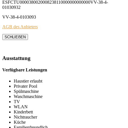
ESFCTU0000380020008238110000000000000VV-38-4-
01030932
VV-38-4-0103093
AGB des Anbieters
SCHLIEẞEN
Ausstattung
Verfügbare Leistungen
Haustier erlaubt
Privater Pool
Spülmaschine
Waschmaschine
TV
WLAN
Kinderbett
Nichtraucher
Küche
Familienfreundlich