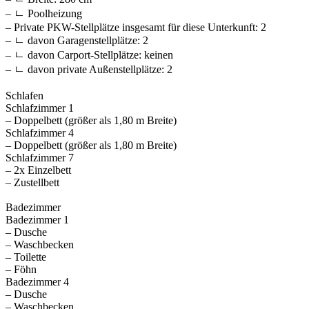
– ㄴ Poolheizung
– Private PKW-Stellplätze insgesamt für diese Unterkunft: 2
– ㄴ davon Garagenstellplätze: 2
– ㄴ davon Carport-Stellplätze: keinen
– ㄴ davon private Außen­stellplätze: 2
Schlafen
Schlafzimmer 1
– Doppelbett (größer als 1,80 m Breite)
Schlafzimmer 4
– Doppelbett (größer als 1,80 m Breite)
Schlafzimmer 7
– 2x Einzelbett
– Zustellbett
Badezimmer
Badezimmer 1
– Dusche
– Waschbecken
– Toilette
– Föhn
Badezimmer 4
– Dusche
– Waschbecken