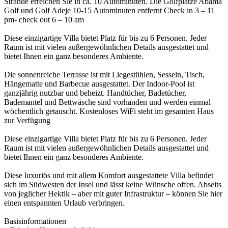
Strände erreichen Sie in ca. 10 Autominuten. Die Golfplätze Abama
Golf und Golf Adeje 10-15 Autominuten entfernt Check in 3 – 11
pm- check out 6 – 10 am
Diese einzigartige Villa bietet Platz für bis zu 6 Personen. Jeder
Raum ist mit vielen außergewöhnlichen Details ausgestattet und
bietet Ihnen ein ganz besonderes Ambiente.
Die sonnenreiche Terrasse ist mit Liegestühlen, Sesseln, Tisch,
Hängematte und Barbecue ausgestattet. Der Indoor-Pool ist
ganzjährig nutzbar und beheizt. Handtücher, Badetücher,
Bademantel und Bettwäsche sind vorhanden und werden einmal
wöchentlich getauscht. Kostenloses WiFi steht im gesamten Haus
zur Verfügung
Diese einzigartige Villa bietet Platz für bis zu 6 Personen. Jeder
Raum ist mit vielen außergewöhnlichen Details ausgestattet und
bietet Ihnen ein ganz besonderes Ambiente.
Diese luxuriös und mit allem Komfort ausgestattete Villa befindet
sich im Südwesten der Insel und lässt keine Wünsche offen. Abseits
von jeglicher Hektik – aber mit guter Infrastruktur – können Sie hier
einen entspannten Urlaub verbringen.
Basisinformationen