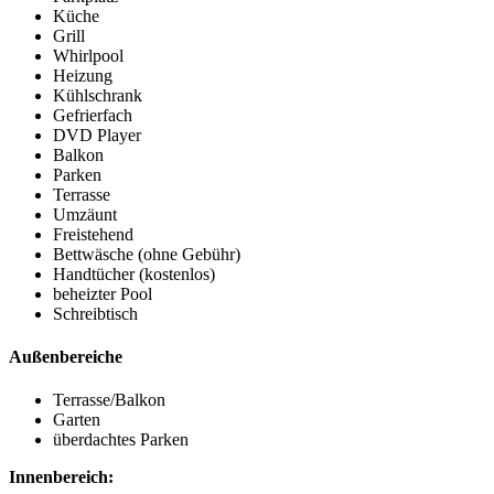
Küche
Grill
Whirlpool
Heizung
Kühlschrank
Gefrierfach
DVD Player
Balkon
Parken
Terrasse
Umzäunt
Freistehend
Bettwäsche (ohne Gebühr)
Handtücher (kostenlos)
beheizter Pool
Schreibtisch
Außenbereiche
Terrasse/Balkon
Garten
überdachtes Parken
Innenbereich: