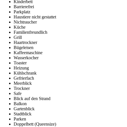
Kinderbett
Barrierefrei
Parkplatz
Haustiere nicht gestattet
Nichtraucher
Küche
Familienfreundlich
Grill
Haartrockner
Bügeleisen
Kaffeemaschine
Wasserkocher
Toaster
Heizung
Kühlschrank
Gefrierfach
Meerblick
Trockner
Safe
Blick auf den Strand
Balkon
Gartenblick
Stadtblick
Parken
Doppelbett (Queensize)