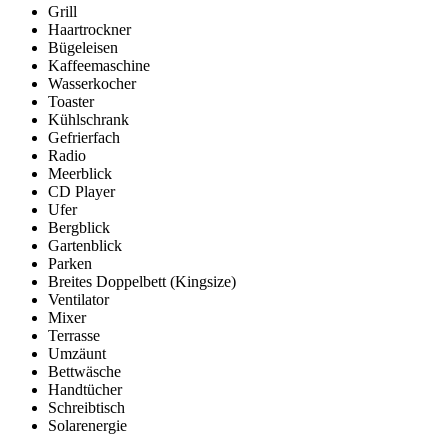
Grill
Haartrockner
Bügeleisen
Kaffeemaschine
Wasserkocher
Toaster
Kühlschrank
Gefrierfach
Radio
Meerblick
CD Player
Ufer
Bergblick
Gartenblick
Parken
Breites Doppelbett (Kingsize)
Ventilator
Mixer
Terrasse
Umzäunt
Bettwäsche
Handtücher
Schreibtisch
Solarenergie