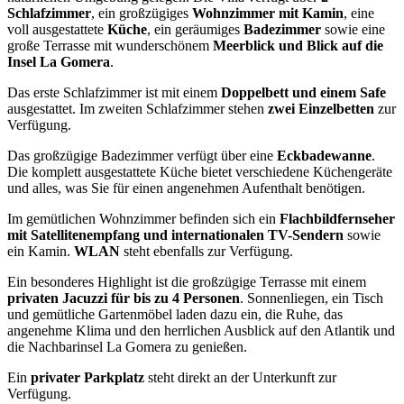
Schlafzimmer
, ein großzügiges
Wohnzimmer mit Kamin
, eine
voll ausgestattete
Küche
, ein geräumiges
Badezimmer
sowie eine
große Terrasse mit wunderschönem
Meerblick und Blick auf die
Insel La Gomera
.
Das erste Schlafzimmer ist mit einem
Doppelbett und einem Safe
ausgestattet. Im zweiten Schlafzimmer stehen
zwei Einzelbetten
zur
Verfügung.
Das großzügige Badezimmer verfügt über eine
Eckbadewanne
.
Die komplett ausgestattete Küche bietet verschiedene Küchengeräte
und alles, was Sie für einen angenehmen Aufenthalt benötigen.
Im gemütlichen Wohnzimmer befinden sich ein
Flachbildfernseher
mit Satellitenempfang und internationalen TV-Sendern
sowie
ein Kamin.
WLAN
steht ebenfalls zur Verfügung.
Ein besonderes Highlight ist die großzügige Terrasse mit einem
privaten Jacuzzi für bis zu 4 Personen
. Sonnenliegen, ein Tisch
und gemütliche Gartenmöbel laden dazu ein, die Ruhe, das
angenehme Klima und den herrlichen Ausblick auf den Atlantik und
die Nachbarinsel La Gomera zu genießen.
Ein
privater Parkplatz
steht direkt an der Unterkunft zur
Verfügung.