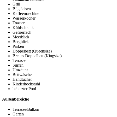
Grill
Bügeleisen
Kaffeemaschine
Wasserkocher
Toaster
Kühlschrank
Gefrierfach
Meerblick
Bergblick
Parken
Doppelbett (Queensize)
Breites Doppelbett (Kingsize)
Terrasse
Surfen
Umzäunt
Bettwäsche
Handtücher
Kinderhochstuhl
beheizter Pool
Außenbereiche
Terrasse/Balkon
Garten