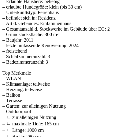
– Erlaubte Haustiere: beliebig
– erlaubte Hundegröße: klein (bis 30 cm)
– Unterkunftstyp: Ferienhaus
– befindet sich in: Residenz
– Art d. Gebäudes: Einfamilienhaus
– Gesamtanzahl d. Stockwerke im Gebäude über EG: 2
– Grundstücksfläche: 300 m²
– Baujahr: 2011
– letzte umfassende Renovierung: 2024
– freistehend
– Schlafzimmeranzahl: 3
– Badezimmeranzahl: 3
Top Merkmale
– WLAN
– Klimaanlage: teilweise
– Heizung: teilweise
– Balkon
– Terrasse
– Garten: zur alleinigen Nutzung
– Outdoorpool
– ㄴ zur alleinigen Nutzung
– ㄴ maximale Tiefe: 165 cm
– ㄴ Länge: 1000 cm
– ㄴ Breite: 280 cm