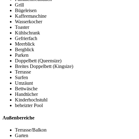
Grill
Bügeleisen
Kaffeemaschine
Wasserkocher
Toaster
Kühlschrank
Gefrierfach
Meerblick
Bergblick
Parken
Doppelbett (Queensize)
Breites Doppelbett (Kingsize)
Terrasse
Surfen
Umzäunt
Bettwäsche
Handtücher
Kinderhochstuhl
beheizter Pool
Außenbereiche
Terrasse/Balkon
Garten