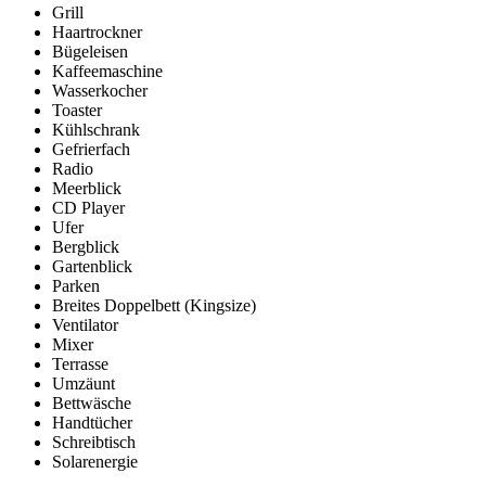
Grill
Haartrockner
Bügeleisen
Kaffeemaschine
Wasserkocher
Toaster
Kühlschrank
Gefrierfach
Radio
Meerblick
CD Player
Ufer
Bergblick
Gartenblick
Parken
Breites Doppelbett (Kingsize)
Ventilator
Mixer
Terrasse
Umzäunt
Bettwäsche
Handtücher
Schreibtisch
Solarenergie