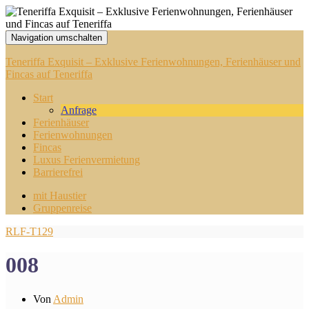
Navigation umschalten
Teneriffa Exquisit – Exklusive Ferienwohnungen, Ferienhäuser und
Fincas auf Teneriffa
Start
Anfrage
Ferienhäuser
Ferienwohnungen
Fincas
Luxus Ferienvermietung
Barrierefrei
mit Haustier
Gruppenreise
RLF-T129
008
Von
Admin