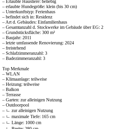
– Erlaubte Haustiere: beliebig
– erlaubte Hundegröße: klein (bis 30 cm)
– Unterkunftstyp: Ferienhaus
– befindet sich in: Residenz
– Art d. Gebäudes: Einfamilienhaus
– Gesamtanzahl d. Stockwerke im Gebäude über EG: 2
– Grundstücksfläche: 300 m²
– Baujahr: 2011
– letzte umfassende Renovierung: 2024
– freistehend
– Schlafzimmeranzahl: 3
– Badezimmeranzahl: 3
Top Merkmale
– WLAN
– Klimaanlage: teilweise
– Heizung: teilweise
– Balkon
– Terrasse
– Garten: zur alleinigen Nutzung
– Outdoorpool
– ㄴ zur alleinigen Nutzung
– ㄴ maximale Tiefe: 165 cm
– ㄴ Länge: 1000 cm
– ㄴ Breite: 280 cm