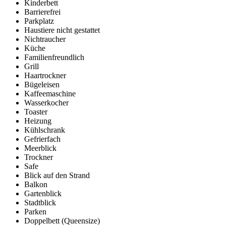
Kinderbett
Barrierefrei
Parkplatz
Haustiere nicht gestattet
Nichtraucher
Küche
Familienfreundlich
Grill
Haartrockner
Bügeleisen
Kaffeemaschine
Wasserkocher
Toaster
Heizung
Kühlschrank
Gefrierfach
Meerblick
Trockner
Safe
Blick auf den Strand
Balkon
Gartenblick
Stadtblick
Parken
Doppelbett (Queensize)