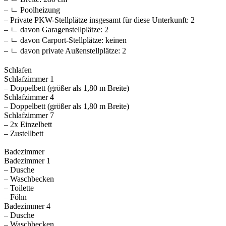
– ㄴ Poolheizung
– Private PKW-Stellplätze insgesamt für diese Unterkunft: 2
– ㄴ davon Garagenstellplätze: 2
– ㄴ davon Carport-Stellplätze: keinen
– ㄴ davon private Außen­stellplätze: 2
Schlafen
Schlafzimmer 1
– Doppelbett (größer als 1,80 m Breite)
Schlafzimmer 4
– Doppelbett (größer als 1,80 m Breite)
Schlafzimmer 7
– 2x Einzelbett
– Zustellbett
Badezimmer
Badezimmer 1
– Dusche
– Waschbecken
– Toilette
– Föhn
Badezimmer 4
– Dusche
– Waschbecken