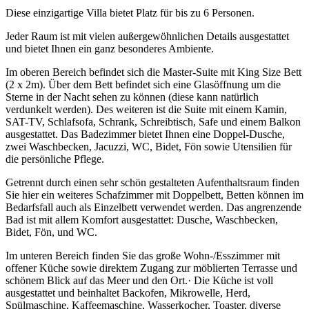
Diese einzigartige Villa bietet Platz für bis zu 6 Personen.
Jeder Raum ist mit vielen außergewöhnlichen Details ausgestattet
und bietet Ihnen ein ganz besonderes Ambiente.
Im oberen Bereich befindet sich die Master-Suite mit King Size Bett
(2 x 2m). Über dem Bett befindet sich eine Glasöffnung um die
Sterne in der Nacht sehen zu können (diese kann natürlich
verdunkelt werden). Des weiteren ist die Suite mit einem Kamin,
SAT-TV, Schlafsofa, Schrank, Schreibtisch, Safe und einem Balkon
ausgestattet. Das Badezimmer bietet Ihnen eine Doppel-Dusche,
zwei Waschbecken, Jacuzzi, WC, Bidet, Fön sowie Utensilien für
die persönliche Pflege.
Getrennt durch einen sehr schön gestalteten Aufenthaltsraum finden
Sie hier ein weiteres Schafzimmer mit Doppelbett, Betten können im
Bedarfsfall auch als Einzelbett verwendet werden. Das angrenzende
Bad ist mit allem Komfort ausgestattet: Dusche, Waschbecken,
Bidet, Fön, und WC.
Im unteren Bereich finden Sie das große Wohn-/Esszimmer mit
offener Küche sowie direktem Zugang zur möblierten Terrasse und
schönem Blick auf das Meer und den Ort.· Die Küche ist voll
ausgestattet und beinhaltet Backofen, Mikrowelle, Herd,
Spülmaschine, Kaffeemaschine, Wasserkocher, Toaster, diverse