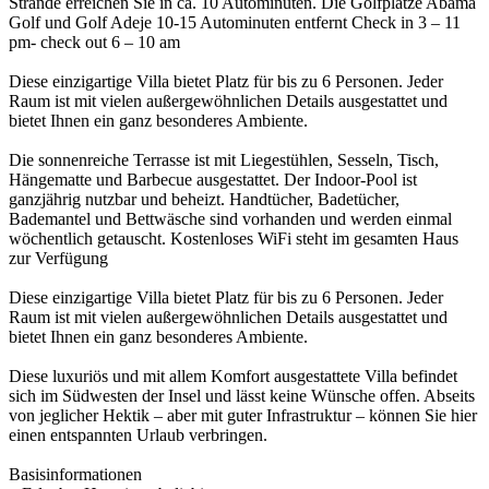
Strände erreichen Sie in ca. 10 Autominuten. Die Golfplätze Abama
Golf und Golf Adeje 10-15 Autominuten entfernt Check in 3 – 11
pm- check out 6 – 10 am
Diese einzigartige Villa bietet Platz für bis zu 6 Personen. Jeder
Raum ist mit vielen außergewöhnlichen Details ausgestattet und
bietet Ihnen ein ganz besonderes Ambiente.
Die sonnenreiche Terrasse ist mit Liegestühlen, Sesseln, Tisch,
Hängematte und Barbecue ausgestattet. Der Indoor-Pool ist
ganzjährig nutzbar und beheizt. Handtücher, Badetücher,
Bademantel und Bettwäsche sind vorhanden und werden einmal
wöchentlich getauscht. Kostenloses WiFi steht im gesamten Haus
zur Verfügung
Diese einzigartige Villa bietet Platz für bis zu 6 Personen. Jeder
Raum ist mit vielen außergewöhnlichen Details ausgestattet und
bietet Ihnen ein ganz besonderes Ambiente.
Diese luxuriös und mit allem Komfort ausgestattete Villa befindet
sich im Südwesten der Insel und lässt keine Wünsche offen. Abseits
von jeglicher Hektik – aber mit guter Infrastruktur – können Sie hier
einen entspannten Urlaub verbringen.
Basisinformationen