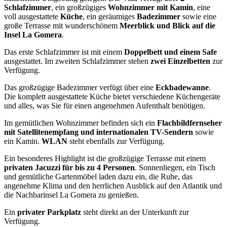
Schlafzimmer
, ein großzügiges
Wohnzimmer mit Kamin
, eine
voll ausgestattete
Küche
, ein geräumiges
Badezimmer
sowie eine
große Terrasse mit wunderschönem
Meerblick und Blick auf die
Insel La Gomera
.
Das erste Schlafzimmer ist mit einem
Doppelbett und einem Safe
ausgestattet. Im zweiten Schlafzimmer stehen
zwei Einzelbetten
zur
Verfügung.
Das großzügige Badezimmer verfügt über eine
Eckbadewanne
.
Die komplett ausgestattete Küche bietet verschiedene Küchengeräte
und alles, was Sie für einen angenehmen Aufenthalt benötigen.
Im gemütlichen Wohnzimmer befinden sich ein
Flachbildfernseher
mit Satellitenempfang und internationalen TV-Sendern
sowie
ein Kamin.
WLAN
steht ebenfalls zur Verfügung.
Ein besonderes Highlight ist die großzügige Terrasse mit einem
privaten Jacuzzi für bis zu 4 Personen
. Sonnenliegen, ein Tisch
und gemütliche Gartenmöbel laden dazu ein, die Ruhe, das
angenehme Klima und den herrlichen Ausblick auf den Atlantik und
die Nachbarinsel La Gomera zu genießen.
Ein
privater Parkplatz
steht direkt an der Unterkunft zur
Verfügung.