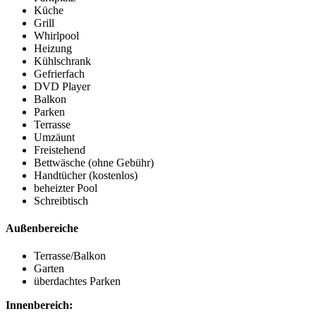
Küche
Grill
Whirlpool
Heizung
Kühlschrank
Gefrierfach
DVD Player
Balkon
Parken
Terrasse
Umzäunt
Freistehend
Bettwäsche (ohne Gebühr)
Handtücher (kostenlos)
beheizter Pool
Schreibtisch
Außenbereiche
Terrasse/Balkon
Garten
überdachtes Parken
Innenbereich: