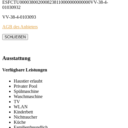
ESFCTU0000380020008238110000000000000VV-38-4-
01030932
VV-38-4-0103093
AGB des Anbieters
SCHLIEẞEN
Ausstattung
Verfügbare Leistungen
Haustier erlaubt
Privater Pool
Spülmaschine
Waschmaschine
TV
WLAN
Kinderbett
Nichtraucher
Küche
Familienfreundlich