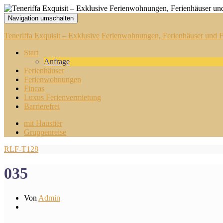
Navigation umschalten
Teneriffa Exquisit – Exklusive Ferienwohnungen, Ferienhäuser und Fi
Start
Anfrage
Ferienhäuser
Ferienwohnungen
Fincas
Luxus Ferienvermietung
Barrierefrei
mit Haustier
Gruppenreise
RLF-T128
035
Von
Admin