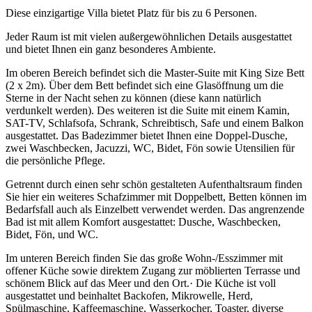
Diese einzigartige Villa bietet Platz für bis zu 6 Personen.
Jeder Raum ist mit vielen außergewöhnlichen Details ausgestattet
und bietet Ihnen ein ganz besonderes Ambiente.
Im oberen Bereich befindet sich die Master-Suite mit King Size Bett
(2 x 2m). Über dem Bett befindet sich eine Glasöffnung um die
Sterne in der Nacht sehen zu können (diese kann natürlich
verdunkelt werden). Des weiteren ist die Suite mit einem Kamin,
SAT-TV, Schlafsofa, Schrank, Schreibtisch, Safe und einem Balkon
ausgestattet. Das Badezimmer bietet Ihnen eine Doppel-Dusche,
zwei Waschbecken, Jacuzzi, WC, Bidet, Fön sowie Utensilien für
die persönliche Pflege.
Getrennt durch einen sehr schön gestalteten Aufenthaltsraum finden
Sie hier ein weiteres Schafzimmer mit Doppelbett, Betten können im
Bedarfsfall auch als Einzelbett verwendet werden. Das angrenzende
Bad ist mit allem Komfort ausgestattet: Dusche, Waschbecken,
Bidet, Fön, und WC.
Im unteren Bereich finden Sie das große Wohn-/Esszimmer mit
offener Küche sowie direktem Zugang zur möblierten Terrasse und
schönem Blick auf das Meer und den Ort.· Die Küche ist voll
ausgestattet und beinhaltet Backofen, Mikrowelle, Herd,
Spülmaschine, Kaffeemaschine, Wasserkocher, Toaster, diverse