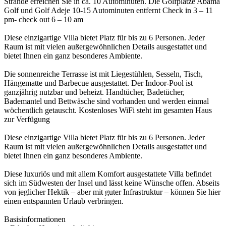
Strände erreichen Sie in ca. 10 Autominuten. Die Golfplätze Abama
Golf und Golf Adeje 10-15 Autominuten entfernt Check in 3 – 11
pm- check out 6 – 10 am
Diese einzigartige Villa bietet Platz für bis zu 6 Personen. Jeder
Raum ist mit vielen außergewöhnlichen Details ausgestattet und
bietet Ihnen ein ganz besonderes Ambiente.
Die sonnenreiche Terrasse ist mit Liegestühlen, Sesseln, Tisch,
Hängematte und Barbecue ausgestattet. Der Indoor-Pool ist
ganzjährig nutzbar und beheizt. Handtücher, Badetücher,
Bademantel und Bettwäsche sind vorhanden und werden einmal
wöchentlich getauscht. Kostenloses WiFi steht im gesamten Haus
zur Verfügung
Diese einzigartige Villa bietet Platz für bis zu 6 Personen. Jeder
Raum ist mit vielen außergewöhnlichen Details ausgestattet und
bietet Ihnen ein ganz besonderes Ambiente.
Diese luxuriös und mit allem Komfort ausgestattete Villa befindet
sich im Südwesten der Insel und lässt keine Wünsche offen. Abseits
von jeglicher Hektik – aber mit guter Infrastruktur – können Sie hier
einen entspannten Urlaub verbringen.
Basisinformationen