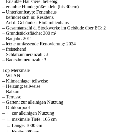
– Erlaubte Haustiere: beliebig
– erlaubte Hundegröße: klein (bis 30 cm)
– Unterkunftstyp: Ferienhaus
– befindet sich in: Residenz
– Art d. Gebäudes: Einfamilienhaus
– Gesamtanzahl d. Stockwerke im Gebäude über EG: 2
– Grundstücksfläche: 300 m²
– Baujahr: 2011
– letzte umfassende Renovierung: 2024
– freistehend
– Schlafzimmeranzahl: 3
– Badezimmeranzahl: 3
Top Merkmale
– WLAN
– Klimaanlage: teilweise
– Heizung: teilweise
– Balkon
– Terrasse
– Garten: zur alleinigen Nutzung
– Outdoorpool
– ㄴ zur alleinigen Nutzung
– ㄴ maximale Tiefe: 165 cm
– ㄴ Länge: 1000 cm
– ㄴ Breite: 280 cm