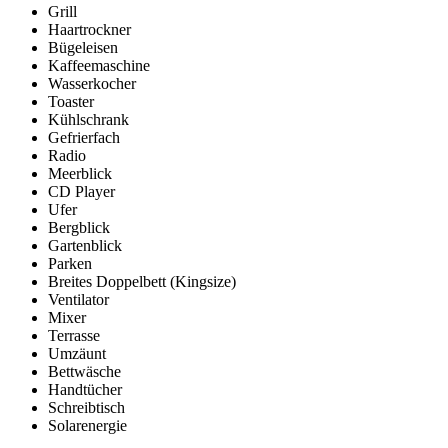
Grill
Haartrockner
Bügeleisen
Kaffeemaschine
Wasserkocher
Toaster
Kühlschrank
Gefrierfach
Radio
Meerblick
CD Player
Ufer
Bergblick
Gartenblick
Parken
Breites Doppelbett (Kingsize)
Ventilator
Mixer
Terrasse
Umzäunt
Bettwäsche
Handtücher
Schreibtisch
Solarenergie