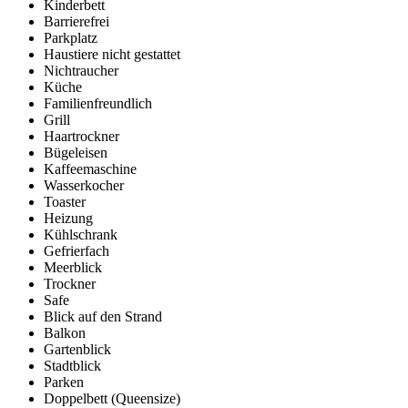
Kinderbett
Barrierefrei
Parkplatz
Haustiere nicht gestattet
Nichtraucher
Küche
Familienfreundlich
Grill
Haartrockner
Bügeleisen
Kaffeemaschine
Wasserkocher
Toaster
Heizung
Kühlschrank
Gefrierfach
Meerblick
Trockner
Safe
Blick auf den Strand
Balkon
Gartenblick
Stadtblick
Parken
Doppelbett (Queensize)