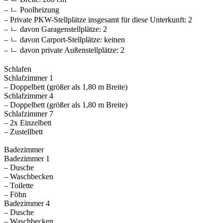
– ㄴ Poolheizung
– Private PKW-Stellplätze insgesamt für diese Unterkunft: 2
– ㄴ davon Garagenstellplätze: 2
– ㄴ davon Carport-Stellplätze: keinen
– ㄴ davon private Außen­stellplätze: 2
Schlafen
Schlafzimmer 1
– Doppelbett (größer als 1,80 m Breite)
Schlafzimmer 4
– Doppelbett (größer als 1,80 m Breite)
Schlafzimmer 7
– 2x Einzelbett
– Zustellbett
Badezimmer
Badezimmer 1
– Dusche
– Waschbecken
– Toilette
– Föhn
Badezimmer 4
– Dusche
– Waschbecken