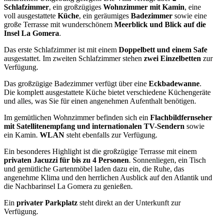
Schlafzimmer
, ein großzügiges
Wohnzimmer mit Kamin
, eine
voll ausgestattete
Küche
, ein geräumiges
Badezimmer
sowie eine
große Terrasse mit wunderschönem
Meerblick und Blick auf die
Insel La Gomera
.
Das erste Schlafzimmer ist mit einem
Doppelbett und einem Safe
ausgestattet. Im zweiten Schlafzimmer stehen
zwei Einzelbetten
zur
Verfügung.
Das großzügige Badezimmer verfügt über eine
Eckbadewanne
.
Die komplett ausgestattete Küche bietet verschiedene Küchengeräte
und alles, was Sie für einen angenehmen Aufenthalt benötigen.
Im gemütlichen Wohnzimmer befinden sich ein
Flachbildfernseher
mit Satellitenempfang und internationalen TV-Sendern
sowie
ein Kamin.
WLAN
steht ebenfalls zur Verfügung.
Ein besonderes Highlight ist die großzügige Terrasse mit einem
privaten Jacuzzi für bis zu 4 Personen
. Sonnenliegen, ein Tisch
und gemütliche Gartenmöbel laden dazu ein, die Ruhe, das
angenehme Klima und den herrlichen Ausblick auf den Atlantik und
die Nachbarinsel La Gomera zu genießen.
Ein
privater Parkplatz
steht direkt an der Unterkunft zur
Verfügung.