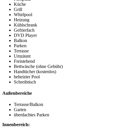
Küche
Grill
Whirlpool
Heizung
Kühlschrank
Gefrierfach
DVD Player
Balkon
Parken
Terrasse
Umzäunt
Freistehend
Bettwäsche (ohne Gebühr)
Handtücher (kostenlos)
beheizter Pool
Schreibtisch
Außenbereiche
Terrasse/Balkon
Garten
überdachtes Parken
Innenbereich: