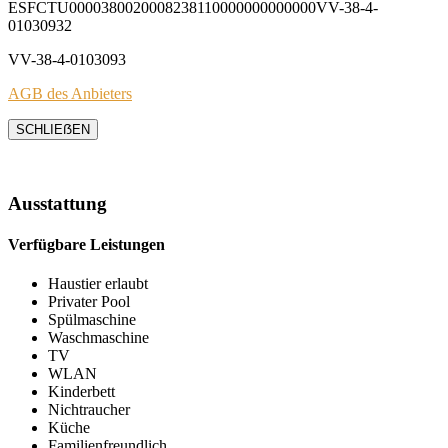
ESFCTU0000380020008238110000000000000VV-38-4-
01030932
VV-38-4-0103093
AGB des Anbieters
SCHLIEẞEN
Ausstattung
Verfügbare Leistungen
Haustier erlaubt
Privater Pool
Spülmaschine
Waschmaschine
TV
WLAN
Kinderbett
Nichtraucher
Küche
Familienfreundlich