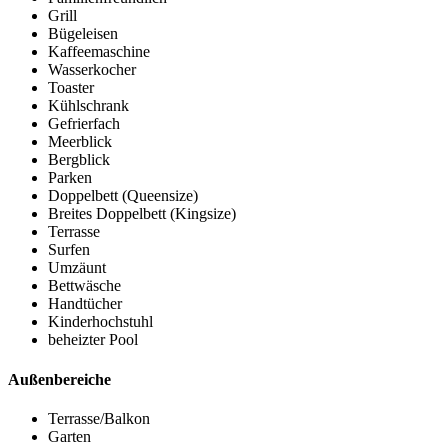
Grill
Bügeleisen
Kaffeemaschine
Wasserkocher
Toaster
Kühlschrank
Gefrierfach
Meerblick
Bergblick
Parken
Doppelbett (Queensize)
Breites Doppelbett (Kingsize)
Terrasse
Surfen
Umzäunt
Bettwäsche
Handtücher
Kinderhochstuhl
beheizter Pool
Außenbereiche
Terrasse/Balkon
Garten