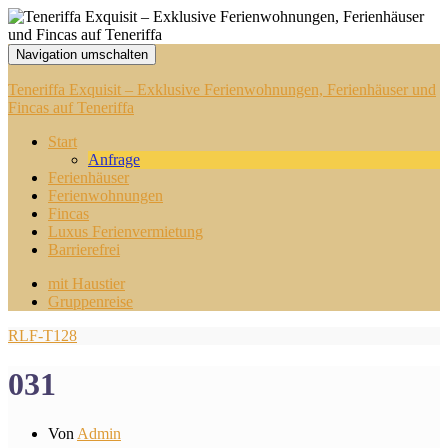
Navigation umschalten
Teneriffa Exquisit – Exklusive Ferienwohnungen, Ferienhäuser und
Fincas auf Teneriffa
Start
Anfrage
Ferienhäuser
Ferienwohnungen
Fincas
Luxus Ferienvermietung
Barrierefrei
mit Haustier
Gruppenreise
RLF-T128
031
Von
Admin