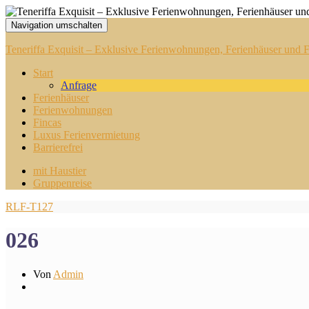
Navigation umschalten
Teneriffa Exquisit – Exklusive Ferienwohnungen, Ferienhäuser und Fi
Start
Anfrage
Ferienhäuser
Ferienwohnungen
Fincas
Luxus Ferienvermietung
Barrierefrei
mit Haustier
Gruppenreise
RLF-T127
026
Von
Admin