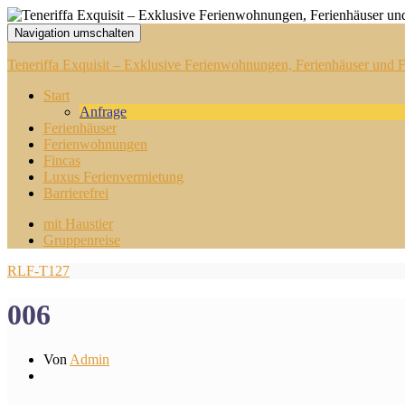
Navigation umschalten
Teneriffa Exquisit – Exklusive Ferienwohnungen, Ferienhäuser und Fi
Start
Anfrage
Ferienhäuser
Ferienwohnungen
Fincas
Luxus Ferienvermietung
Barrierefrei
mit Haustier
Gruppenreise
RLF-T127
006
Von
Admin