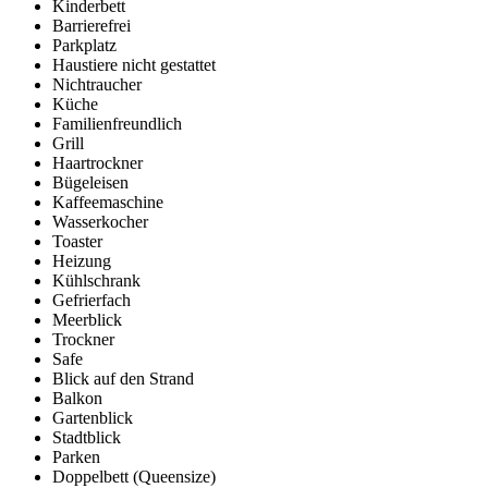
Kinderbett
Barrierefrei
Parkplatz
Haustiere nicht gestattet
Nichtraucher
Küche
Familienfreundlich
Grill
Haartrockner
Bügeleisen
Kaffeemaschine
Wasserkocher
Toaster
Heizung
Kühlschrank
Gefrierfach
Meerblick
Trockner
Safe
Blick auf den Strand
Balkon
Gartenblick
Stadtblick
Parken
Doppelbett (Queensize)