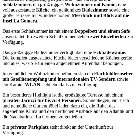
Schlafzimmer
, ein großzügiges
Wohnzimmer mit Kamin
, eine
voll ausgestattete
Küche
, ein geräumiges
Badezimmer
sowie eine
große Terrasse mit wunderschönem
Meerblick und Blick auf die
Insel La Gomera
.
Das erste Schlafzimmer ist mit einem
Doppelbett und einem Safe
ausgestattet. Im zweiten Schlafzimmer stehen
zwei Einzelbetten
zur
Verfügung.
Das großzügige Badezimmer verfügt über eine
Eckbadewanne
.
Die komplett ausgestattete Küche bietet verschiedene Küchengeräte
und alles, was Sie für einen angenehmen Aufenthalt benötigen.
Im gemütlichen Wohnzimmer befinden sich ein
Flachbildfernseher
mit Satellitenempfang und internationalen TV-Sendern
sowie
ein Kamin.
WLAN
steht ebenfalls zur Verfügung.
Ein besonderes Highlight ist die großzügige Terrasse mit einem
privaten Jacuzzi für bis zu 4 Personen
. Sonnenliegen, ein Tisch
und gemütliche Gartenmöbel laden dazu ein, die Ruhe, das
angenehme Klima und den herrlichen Ausblick auf den Atlantik und
die Nachbarinsel La Gomera zu genießen.
Ein
privater Parkplatz
steht direkt an der Unterkunft zur
Verfügung.