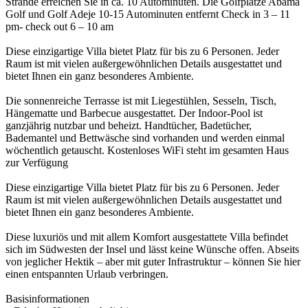
Strände erreichen Sie in ca. 10 Autominuten. Die Golfplätze Abama
Golf und Golf Adeje 10-15 Autominuten entfernt Check in 3 – 11
pm- check out 6 – 10 am
Diese einzigartige Villa bietet Platz für bis zu 6 Personen. Jeder
Raum ist mit vielen außergewöhnlichen Details ausgestattet und
bietet Ihnen ein ganz besonderes Ambiente.
Die sonnenreiche Terrasse ist mit Liegestühlen, Sesseln, Tisch,
Hängematte und Barbecue ausgestattet. Der Indoor-Pool ist
ganzjährig nutzbar und beheizt. Handtücher, Badetücher,
Bademantel und Bettwäsche sind vorhanden und werden einmal
wöchentlich getauscht. Kostenloses WiFi steht im gesamten Haus
zur Verfügung
Diese einzigartige Villa bietet Platz für bis zu 6 Personen. Jeder
Raum ist mit vielen außergewöhnlichen Details ausgestattet und
bietet Ihnen ein ganz besonderes Ambiente.
Diese luxuriös und mit allem Komfort ausgestattete Villa befindet
sich im Südwesten der Insel und lässt keine Wünsche offen. Abseits
von jeglicher Hektik – aber mit guter Infrastruktur – können Sie hier
einen entspannten Urlaub verbringen.
Basisinformationen