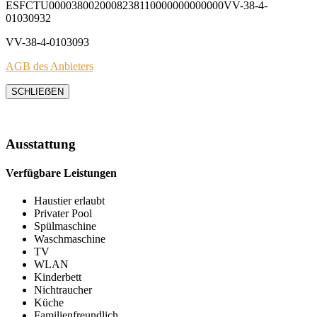
ESFCTU0000380020008238110000000000000VV-38-4-
01030932
VV-38-4-0103093
AGB des Anbieters
SCHLIEẞEN
Ausstattung
Verfügbare Leistungen
Haustier erlaubt
Privater Pool
Spülmaschine
Waschmaschine
TV
WLAN
Kinderbett
Nichtraucher
Küche
Familienfreundlich