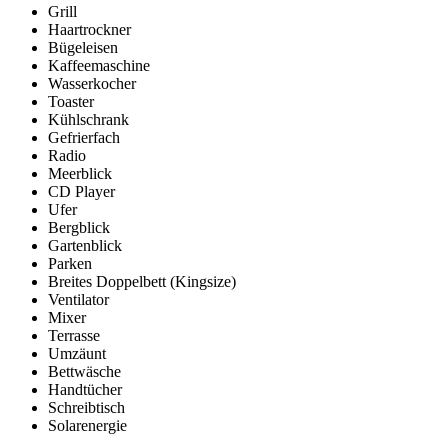
Grill
Haartrockner
Bügeleisen
Kaffeemaschine
Wasserkocher
Toaster
Kühlschrank
Gefrierfach
Radio
Meerblick
CD Player
Ufer
Bergblick
Gartenblick
Parken
Breites Doppelbett (Kingsize)
Ventilator
Mixer
Terrasse
Umzäunt
Bettwäsche
Handtücher
Schreibtisch
Solarenergie