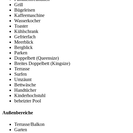
Grill
Bügeleisen
Kaffeemaschine
Wasserkocher
Toaster
Kühlschrank
Gefrierfach
Meerblick
Bergblick
Parken
Doppelbett (Queensize)
Breites Doppelbett (Kingsize)
Terrasse
Surfen
Umzäunt
Bettwäsche
Handtücher
Kinderhochstuhl
beheizter Pool
Außenbereiche
Terrasse/Balkon
Garten