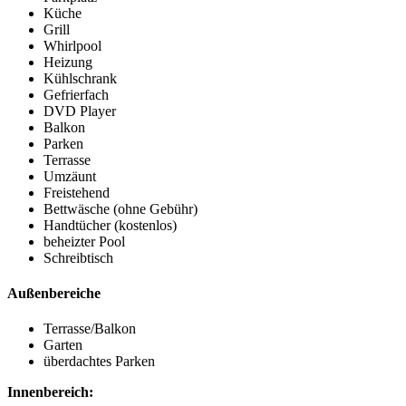
Küche
Grill
Whirlpool
Heizung
Kühlschrank
Gefrierfach
DVD Player
Balkon
Parken
Terrasse
Umzäunt
Freistehend
Bettwäsche (ohne Gebühr)
Handtücher (kostenlos)
beheizter Pool
Schreibtisch
Außenbereiche
Terrasse/Balkon
Garten
überdachtes Parken
Innenbereich: