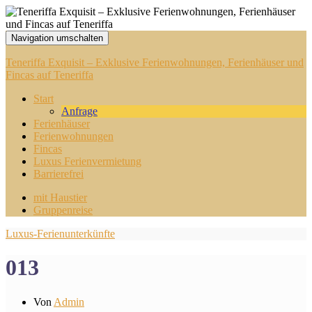
Navigation umschalten
Teneriffa Exquisit – Exklusive Ferienwohnungen, Ferienhäuser und
Fincas auf Teneriffa
Start
Anfrage
Ferienhäuser
Ferienwohnungen
Fincas
Luxus Ferienvermietung
Barrierefrei
mit Haustier
Gruppenreise
Luxus-Ferienunterkünfte
013
Von
Admin