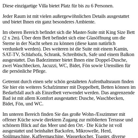
Diese einzigartige Villa bietet Platz für bis zu 6 Personen.
Jeder Raum ist mit vielen außergewöhnlichen Details ausgestattet
und bietet Ihnen ein ganz besonderes Ambiente.
Im oberen Bereich befindet sich die Master-Suite mit King Size Bett
(2 x 2m). Über dem Bett befindet sich eine Glasöffnung um die
Sterne in der Nacht sehen zu können (diese kann natürlich
verdunkelt werden). Des weiteren ist die Suite mit einem Kamin,
SAT-TV, Schlafsofa, Schrank, Schreibtisch, Safe und einem Balkon
ausgestattet. Das Badezimmer bietet Ihnen eine Doppel-Dusche,
zwei Waschbecken, Jacuzzi, WC, Bidet, Fön sowie Utensilien für
die persönliche Pflege.
Getrennt durch einen sehr schön gestalteten Aufenthaltsraum finden
Sie hier ein weiteres Schafzimmer mit Doppelbett, Betten können im
Bedarfsfall auch als Einzelbett verwendet werden. Das angrenzende
Bad ist mit allem Komfort ausgestattet: Dusche, Waschbecken,
Bidet, Fön, und WC.
Im unteren Bereich finden Sie das große Wohn-/Esszimmer mit
offener Küche sowie direktem Zugang zur möblierten Terrasse und
schönem Blick auf das Meer und den Ort.· Die Küche ist voll
ausgestattet und beinhaltet Backofen, Mikrowelle, Herd,
Spülmaschine, Kaffeemaschine, Wasserkocher, Toaster, diverse