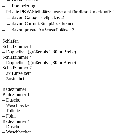
– ㄴ Poolheizung
– Private PKW-Stellplätze insgesamt für diese Unterkunft: 2
– ㄴ davon Garagenstellplätze: 2
– ㄴ davon Carport-Stellplätze: keinen
– ㄴ davon private Außen­stellplätze: 2
Schlafen
Schlafzimmer 1
– Doppelbett (größer als 1,80 m Breite)
Schlafzimmer 4
– Doppelbett (größer als 1,80 m Breite)
Schlafzimmer 7
– 2x Einzelbett
– Zustellbett
Badezimmer
Badezimmer 1
– Dusche
– Waschbecken
– Toilette
– Föhn
Badezimmer 4
– Dusche
– Waschbecken