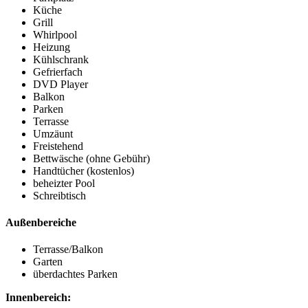
Küche
Grill
Whirlpool
Heizung
Kühlschrank
Gefrierfach
DVD Player
Balkon
Parken
Terrasse
Umzäunt
Freistehend
Bettwäsche (ohne Gebühr)
Handtücher (kostenlos)
beheizter Pool
Schreibtisch
Außenbereiche
Terrasse/Balkon
Garten
überdachtes Parken
Innenbereich: