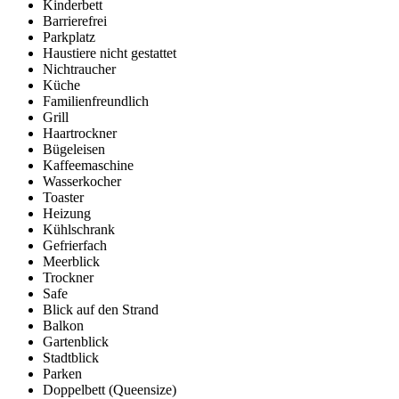
Kinderbett
Barrierefrei
Parkplatz
Haustiere nicht gestattet
Nichtraucher
Küche
Familienfreundlich
Grill
Haartrockner
Bügeleisen
Kaffeemaschine
Wasserkocher
Toaster
Heizung
Kühlschrank
Gefrierfach
Meerblick
Trockner
Safe
Blick auf den Strand
Balkon
Gartenblick
Stadtblick
Parken
Doppelbett (Queensize)