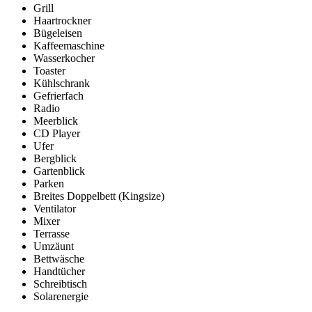
Grill
Haartrockner
Bügeleisen
Kaffeemaschine
Wasserkocher
Toaster
Kühlschrank
Gefrierfach
Radio
Meerblick
CD Player
Ufer
Bergblick
Gartenblick
Parken
Breites Doppelbett (Kingsize)
Ventilator
Mixer
Terrasse
Umzäunt
Bettwäsche
Handtücher
Schreibtisch
Solarenergie