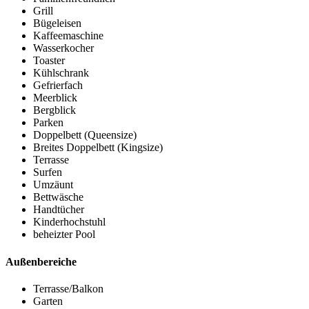
Grill
Bügeleisen
Kaffeemaschine
Wasserkocher
Toaster
Kühlschrank
Gefrierfach
Meerblick
Bergblick
Parken
Doppelbett (Queensize)
Breites Doppelbett (Kingsize)
Terrasse
Surfen
Umzäunt
Bettwäsche
Handtücher
Kinderhochstuhl
beheizter Pool
Außenbereiche
Terrasse/Balkon
Garten