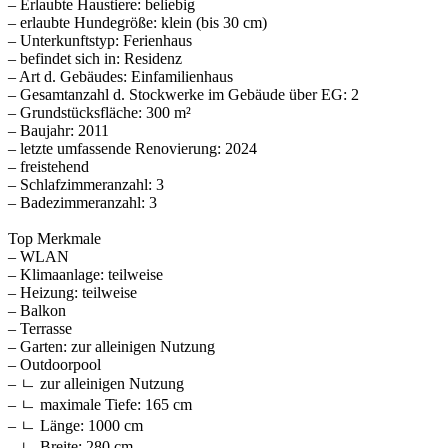
– Erlaubte Haustiere: beliebig
– erlaubte Hundegröße: klein (bis 30 cm)
– Unterkunftstyp: Ferienhaus
– befindet sich in: Residenz
– Art d. Gebäudes: Einfamilienhaus
– Gesamtanzahl d. Stockwerke im Gebäude über EG: 2
– Grundstücksfläche: 300 m²
– Baujahr: 2011
– letzte umfassende Renovierung: 2024
– freistehend
– Schlafzimmeranzahl: 3
– Badezimmeranzahl: 3
Top Merkmale
– WLAN
– Klimaanlage: teilweise
– Heizung: teilweise
– Balkon
– Terrasse
– Garten: zur alleinigen Nutzung
– Outdoorpool
– ㄴ zur alleinigen Nutzung
– ㄴ maximale Tiefe: 165 cm
– ㄴ Länge: 1000 cm
– ㄴ Breite: 280 cm