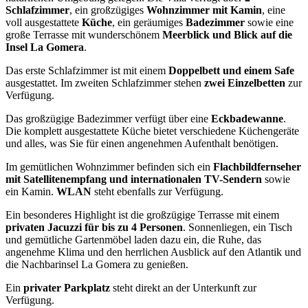
Schlafzimmer
, ein großzügiges
Wohnzimmer mit Kamin
, eine
voll ausgestattete
Küche
, ein geräumiges
Badezimmer
sowie eine
große Terrasse mit wunderschönem
Meerblick und Blick auf die
Insel La Gomera
.
Das erste Schlafzimmer ist mit einem
Doppelbett und einem Safe
ausgestattet. Im zweiten Schlafzimmer stehen
zwei Einzelbetten
zur
Verfügung.
Das großzügige Badezimmer verfügt über eine
Eckbadewanne
.
Die komplett ausgestattete Küche bietet verschiedene Küchengeräte
und alles, was Sie für einen angenehmen Aufenthalt benötigen.
Im gemütlichen Wohnzimmer befinden sich ein
Flachbildfernseher
mit Satellitenempfang und internationalen TV-Sendern
sowie
ein Kamin.
WLAN
steht ebenfalls zur Verfügung.
Ein besonderes Highlight ist die großzügige Terrasse mit einem
privaten Jacuzzi für bis zu 4 Personen
. Sonnenliegen, ein Tisch
und gemütliche Gartenmöbel laden dazu ein, die Ruhe, das
angenehme Klima und den herrlichen Ausblick auf den Atlantik und
die Nachbarinsel La Gomera zu genießen.
Ein
privater Parkplatz
steht direkt an der Unterkunft zur
Verfügung.