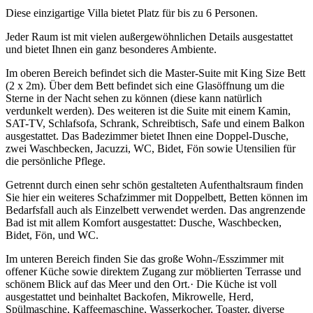
Diese einzigartige Villa bietet Platz für bis zu 6 Personen.
Jeder Raum ist mit vielen außergewöhnlichen Details ausgestattet
und bietet Ihnen ein ganz besonderes Ambiente.
Im oberen Bereich befindet sich die Master-Suite mit King Size Bett
(2 x 2m). Über dem Bett befindet sich eine Glasöffnung um die
Sterne in der Nacht sehen zu können (diese kann natürlich
verdunkelt werden). Des weiteren ist die Suite mit einem Kamin,
SAT-TV, Schlafsofa, Schrank, Schreibtisch, Safe und einem Balkon
ausgestattet. Das Badezimmer bietet Ihnen eine Doppel-Dusche,
zwei Waschbecken, Jacuzzi, WC, Bidet, Fön sowie Utensilien für
die persönliche Pflege.
Getrennt durch einen sehr schön gestalteten Aufenthaltsraum finden
Sie hier ein weiteres Schafzimmer mit Doppelbett, Betten können im
Bedarfsfall auch als Einzelbett verwendet werden. Das angrenzende
Bad ist mit allem Komfort ausgestattet: Dusche, Waschbecken,
Bidet, Fön, und WC.
Im unteren Bereich finden Sie das große Wohn-/Esszimmer mit
offener Küche sowie direktem Zugang zur möblierten Terrasse und
schönem Blick auf das Meer und den Ort.· Die Küche ist voll
ausgestattet und beinhaltet Backofen, Mikrowelle, Herd,
Spülmaschine, Kaffeemaschine, Wasserkocher, Toaster, diverse