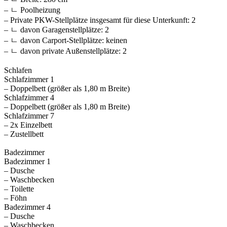
– ㄴ Poolheizung
– Private PKW-Stellplätze insgesamt für diese Unterkunft: 2
– ㄴ davon Garagenstellplätze: 2
– ㄴ davon Carport-Stellplätze: keinen
– ㄴ davon private Außen­stellplätze: 2
Schlafen
Schlafzimmer 1
– Doppelbett (größer als 1,80 m Breite)
Schlafzimmer 4
– Doppelbett (größer als 1,80 m Breite)
Schlafzimmer 7
– 2x Einzelbett
– Zustellbett
Badezimmer
Badezimmer 1
– Dusche
– Waschbecken
– Toilette
– Föhn
Badezimmer 4
– Dusche
– Waschbecken