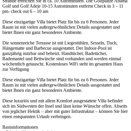
Strände erreichen Sie in ca. 10 Autominuten. Die Golfplätze Abama
Golf und Golf Adeje 10-15 Autominuten entfernt Check in 3 – 11
pm- check out 6 – 10 am
Diese einzigartige Villa bietet Platz für bis zu 6 Personen. Jeder
Raum ist mit vielen außergewöhnlichen Details ausgestattet und
bietet Ihnen ein ganz besonderes Ambiente.
Die sonnenreiche Terrasse ist mit Liegestühlen, Sesseln, Tisch,
Hängematte und Barbecue ausgestattet. Der Indoor-Pool ist
ganzjährig nutzbar und beheizt. Handtücher, Badetücher,
Bademantel und Bettwäsche sind vorhanden und werden einmal
wöchentlich getauscht. Kostenloses WiFi steht im gesamten Haus
zur Verfügung
Diese einzigartige Villa bietet Platz für bis zu 6 Personen. Jeder
Raum ist mit vielen außergewöhnlichen Details ausgestattet und
bietet Ihnen ein ganz besonderes Ambiente.
Diese luxuriös und mit allem Komfort ausgestattete Villa befindet
sich im Südwesten der Insel und lässt keine Wünsche offen. Abseits
von jeglicher Hektik – aber mit guter Infrastruktur – können Sie hier
einen entspannten Urlaub verbringen.
Basisinformationen