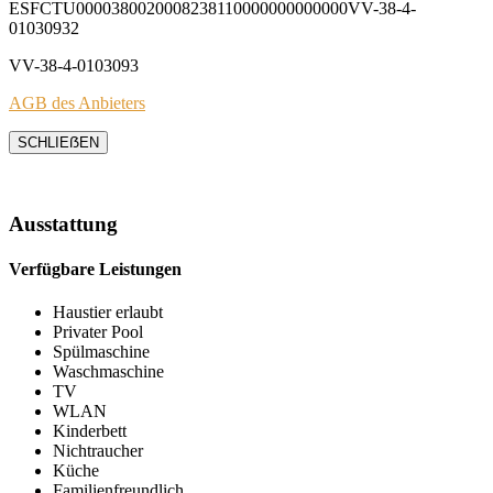
ESFCTU0000380020008238110000000000000VV-38-4-
01030932
VV-38-4-0103093
AGB des Anbieters
SCHLIEẞEN
Ausstattung
Verfügbare Leistungen
Haustier erlaubt
Privater Pool
Spülmaschine
Waschmaschine
TV
WLAN
Kinderbett
Nichtraucher
Küche
Familienfreundlich