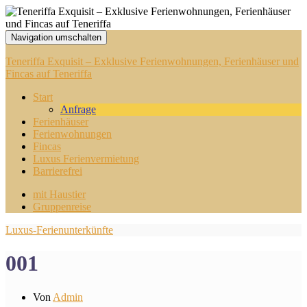
Navigation umschalten
Teneriffa Exquisit – Exklusive Ferienwohnungen, Ferienhäuser und
Fincas auf Teneriffa
Start
Anfrage
Ferienhäuser
Ferienwohnungen
Fincas
Luxus Ferienvermietung
Barrierefrei
mit Haustier
Gruppenreise
Luxus-Ferienunterkünfte
001
Von
Admin