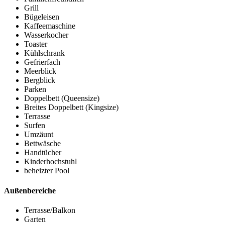
Grill
Bügeleisen
Kaffeemaschine
Wasserkocher
Toaster
Kühlschrank
Gefrierfach
Meerblick
Bergblick
Parken
Doppelbett (Queensize)
Breites Doppelbett (Kingsize)
Terrasse
Surfen
Umzäunt
Bettwäsche
Handtücher
Kinderhochstuhl
beheizter Pool
Außenbereiche
Terrasse/Balkon
Garten