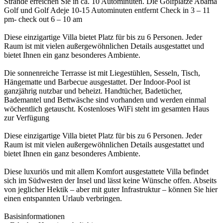
Strände erreichen Sie in ca. 10 Autominuten. Die Golfplätze Abama
Golf und Golf Adeje 10-15 Autominuten entfernt Check in 3 – 11
pm- check out 6 – 10 am
Diese einzigartige Villa bietet Platz für bis zu 6 Personen. Jeder
Raum ist mit vielen außergewöhnlichen Details ausgestattet und
bietet Ihnen ein ganz besonderes Ambiente.
Die sonnenreiche Terrasse ist mit Liegestühlen, Sesseln, Tisch,
Hängematte und Barbecue ausgestattet. Der Indoor-Pool ist
ganzjährig nutzbar und beheizt. Handtücher, Badetücher,
Bademantel und Bettwäsche sind vorhanden und werden einmal
wöchentlich getauscht. Kostenloses WiFi steht im gesamten Haus
zur Verfügung
Diese einzigartige Villa bietet Platz für bis zu 6 Personen. Jeder
Raum ist mit vielen außergewöhnlichen Details ausgestattet und
bietet Ihnen ein ganz besonderes Ambiente.
Diese luxuriös und mit allem Komfort ausgestattete Villa befindet
sich im Südwesten der Insel und lässt keine Wünsche offen. Abseits
von jeglicher Hektik – aber mit guter Infrastruktur – können Sie hier
einen entspannten Urlaub verbringen.
Basisinformationen