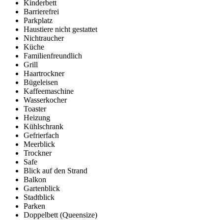
Kinderbett
Barrierefrei
Parkplatz
Haustiere nicht gestattet
Nichtraucher
Küche
Familienfreundlich
Grill
Haartrockner
Bügeleisen
Kaffeemaschine
Wasserkocher
Toaster
Heizung
Kühlschrank
Gefrierfach
Meerblick
Trockner
Safe
Blick auf den Strand
Balkon
Gartenblick
Stadtblick
Parken
Doppelbett (Queensize)