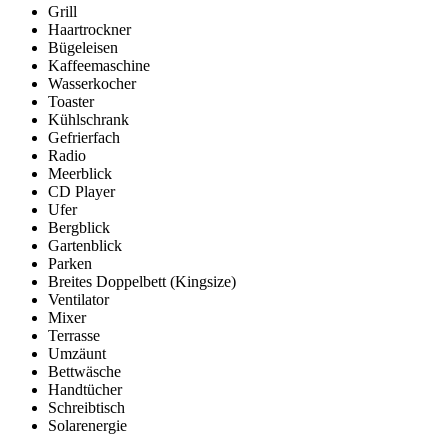
Grill
Haartrockner
Bügeleisen
Kaffeemaschine
Wasserkocher
Toaster
Kühlschrank
Gefrierfach
Radio
Meerblick
CD Player
Ufer
Bergblick
Gartenblick
Parken
Breites Doppelbett (Kingsize)
Ventilator
Mixer
Terrasse
Umzäunt
Bettwäsche
Handtücher
Schreibtisch
Solarenergie