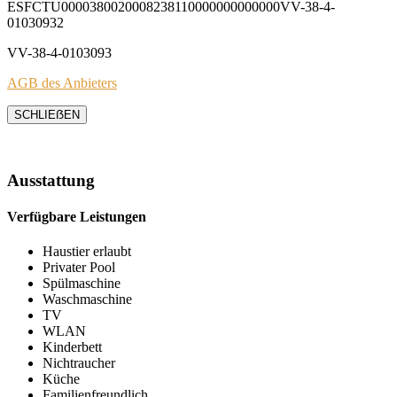
ESFCTU0000380020008238110000000000000VV-38-4-
01030932
VV-38-4-0103093
AGB des Anbieters
SCHLIEẞEN
Ausstattung
Verfügbare Leistungen
Haustier erlaubt
Privater Pool
Spülmaschine
Waschmaschine
TV
WLAN
Kinderbett
Nichtraucher
Küche
Familienfreundlich