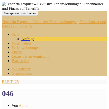
Navigation umschalten
Teneriffa Exquisit – Exklusive Ferienwohnungen, Ferienhäuser und
Fincas auf Teneriffa
Start
Anfrage
Ferienhäuser
Ferienwohnungen
Fincas
Luxus Ferienvermietung
Barrierefrei
mit Haustier
Gruppenreise
RLF-T125
046
Von
Admin