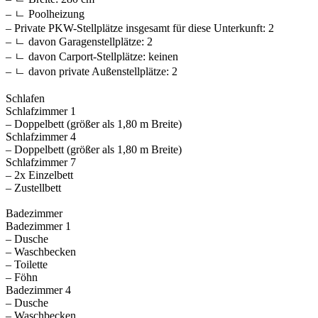
– ㄴ Poolheizung
– Private PKW-Stellplätze insgesamt für diese Unterkunft: 2
– ㄴ davon Garagenstellplätze: 2
– ㄴ davon Carport-Stellplätze: keinen
– ㄴ davon private Außen­stellplätze: 2
Schlafen
Schlafzimmer 1
– Doppelbett (größer als 1,80 m Breite)
Schlafzimmer 4
– Doppelbett (größer als 1,80 m Breite)
Schlafzimmer 7
– 2x Einzelbett
– Zustellbett
Badezimmer
Badezimmer 1
– Dusche
– Waschbecken
– Toilette
– Föhn
Badezimmer 4
– Dusche
– Waschbecken