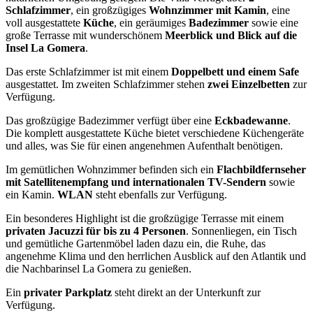
Schlafzimmer
, ein großzügiges
Wohnzimmer mit Kamin
, eine
voll ausgestattete
Küche
, ein geräumiges
Badezimmer
sowie eine
große Terrasse mit wunderschönem
Meerblick und Blick auf die
Insel La Gomera
.
Das erste Schlafzimmer ist mit einem
Doppelbett und einem Safe
ausgestattet. Im zweiten Schlafzimmer stehen
zwei Einzelbetten
zur
Verfügung.
Das großzügige Badezimmer verfügt über eine
Eckbadewanne
.
Die komplett ausgestattete Küche bietet verschiedene Küchengeräte
und alles, was Sie für einen angenehmen Aufenthalt benötigen.
Im gemütlichen Wohnzimmer befinden sich ein
Flachbildfernseher
mit Satellitenempfang und internationalen TV-Sendern
sowie
ein Kamin.
WLAN
steht ebenfalls zur Verfügung.
Ein besonderes Highlight ist die großzügige Terrasse mit einem
privaten Jacuzzi für bis zu 4 Personen
. Sonnenliegen, ein Tisch
und gemütliche Gartenmöbel laden dazu ein, die Ruhe, das
angenehme Klima und den herrlichen Ausblick auf den Atlantik und
die Nachbarinsel La Gomera zu genießen.
Ein
privater Parkplatz
steht direkt an der Unterkunft zur
Verfügung.