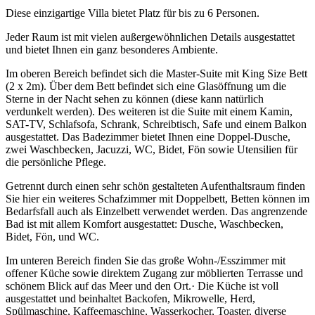
Diese einzigartige Villa bietet Platz für bis zu 6 Personen.
Jeder Raum ist mit vielen außergewöhnlichen Details ausgestattet
und bietet Ihnen ein ganz besonderes Ambiente.
Im oberen Bereich befindet sich die Master-Suite mit King Size Bett
(2 x 2m). Über dem Bett befindet sich eine Glasöffnung um die
Sterne in der Nacht sehen zu können (diese kann natürlich
verdunkelt werden). Des weiteren ist die Suite mit einem Kamin,
SAT-TV, Schlafsofa, Schrank, Schreibtisch, Safe und einem Balkon
ausgestattet. Das Badezimmer bietet Ihnen eine Doppel-Dusche,
zwei Waschbecken, Jacuzzi, WC, Bidet, Fön sowie Utensilien für
die persönliche Pflege.
Getrennt durch einen sehr schön gestalteten Aufenthaltsraum finden
Sie hier ein weiteres Schafzimmer mit Doppelbett, Betten können im
Bedarfsfall auch als Einzelbett verwendet werden. Das angrenzende
Bad ist mit allem Komfort ausgestattet: Dusche, Waschbecken,
Bidet, Fön, und WC.
Im unteren Bereich finden Sie das große Wohn-/Esszimmer mit
offener Küche sowie direktem Zugang zur möblierten Terrasse und
schönem Blick auf das Meer und den Ort.· Die Küche ist voll
ausgestattet und beinhaltet Backofen, Mikrowelle, Herd,
Spülmaschine, Kaffeemaschine, Wasserkocher, Toaster, diverse