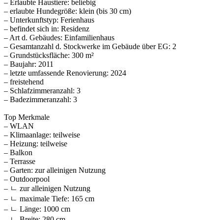
– Erlaubte Haustiere: beliebig
– erlaubte Hundegröße: klein (bis 30 cm)
– Unterkunftstyp: Ferienhaus
– befindet sich in: Residenz
– Art d. Gebäudes: Einfamilienhaus
– Gesamtanzahl d. Stockwerke im Gebäude über EG: 2
– Grundstücksfläche: 300 m²
– Baujahr: 2011
– letzte umfassende Renovierung: 2024
– freistehend
– Schlafzimmeranzahl: 3
– Badezimmeranzahl: 3
Top Merkmale
– WLAN
– Klimaanlage: teilweise
– Heizung: teilweise
– Balkon
– Terrasse
– Garten: zur alleinigen Nutzung
– Outdoorpool
– ㄴ zur alleinigen Nutzung
– ㄴ maximale Tiefe: 165 cm
– ㄴ Länge: 1000 cm
– ㄴ Breite: 280 cm