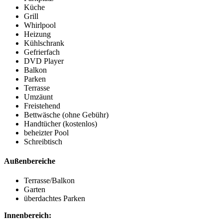
Küche
Grill
Whirlpool
Heizung
Kühlschrank
Gefrierfach
DVD Player
Balkon
Parken
Terrasse
Umzäunt
Freistehend
Bettwäsche (ohne Gebühr)
Handtücher (kostenlos)
beheizter Pool
Schreibtisch
Außenbereiche
Terrasse/Balkon
Garten
überdachtes Parken
Innenbereich: