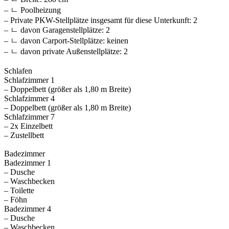
– ㄴ Poolheizung
– Private PKW-Stellplätze insgesamt für diese Unterkunft: 2
– ㄴ davon Garagenstellplätze: 2
– ㄴ davon Carport-Stellplätze: keinen
– ㄴ davon private Außen­stellplätze: 2
Schlafen
Schlafzimmer 1
– Doppelbett (größer als 1,80 m Breite)
Schlafzimmer 4
– Doppelbett (größer als 1,80 m Breite)
Schlafzimmer 7
– 2x Einzelbett
– Zustellbett
Badezimmer
Badezimmer 1
– Dusche
– Waschbecken
– Toilette
– Föhn
Badezimmer 4
– Dusche
– Waschbecken