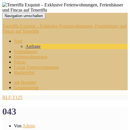
Navigation umschalten
Teneriffa Exquisit – Exklusive Ferienwohnungen, Ferienhäuser und
Fincas auf Teneriffa
Start
Anfrage
Ferienhäuser
Ferienwohnungen
Fincas
Luxus Ferienvermietung
Barrierefrei
mit Haustier
Gruppenreise
RLF-T125
043
Von
Admin