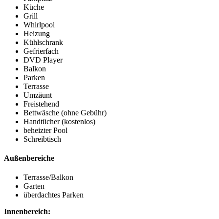
Küche
Grill
Whirlpool
Heizung
Kühlschrank
Gefrierfach
DVD Player
Balkon
Parken
Terrasse
Umzäunt
Freistehend
Bettwäsche (ohne Gebühr)
Handtücher (kostenlos)
beheizter Pool
Schreibtisch
Außenbereiche
Terrasse/Balkon
Garten
überdachtes Parken
Innenbereich: