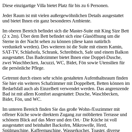
Diese einzigartige Villa bietet Platz für bis zu 6 Personen.
Jeder Raum ist mit vielen außergewöhnlichen Details ausgestattet
und bietet Ihnen ein ganz besonderes Ambiente.
Im oberen Bereich befindet sich die Master-Suite mit King Size Bett
(2 x 2m). Über dem Bett befindet sich eine Glasöffnung um die
Sterne in der Nacht sehen zu können (diese kann natürlich
verdunkelt werden). Des weiteren ist die Suite mit einem Kamin,
SAT-TV, Schlafsofa, Schrank, Schreibtisch, Safe und einem Balkon
ausgestattet. Das Badezimmer bietet Ihnen eine Doppel-Dusche,
zwei Waschbecken, Jacuzzi, WC, Bidet, Fön sowie Utensilien für
die persönliche Pflege.
Getrennt durch einen sehr schön gestalteten Aufenthaltsraum finden
Sie hier ein weiteres Schafzimmer mit Doppelbett, Betten können im
Bedarfsfall auch als Einzelbett verwendet werden. Das angrenzende
Bad ist mit allem Komfort ausgestattet: Dusche, Waschbecken,
Bidet, Fön, und WC.
Im unteren Bereich finden Sie das große Wohn-/Esszimmer mit
offener Küche sowie direktem Zugang zur möblierten Terrasse und
schönem Blick auf das Meer und den Ort.· Die Küche ist voll
ausgestattet und beinhaltet Backofen, Mikrowelle, Herd,
Spülmaschine, Kaffeemaschine, Wasserkocher, Toaster, diverse