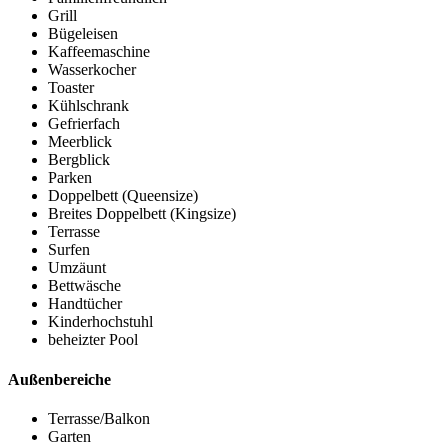
Grill
Bügeleisen
Kaffeemaschine
Wasserkocher
Toaster
Kühlschrank
Gefrierfach
Meerblick
Bergblick
Parken
Doppelbett (Queensize)
Breites Doppelbett (Kingsize)
Terrasse
Surfen
Umzäunt
Bettwäsche
Handtücher
Kinderhochstuhl
beheizter Pool
Außenbereiche
Terrasse/Balkon
Garten