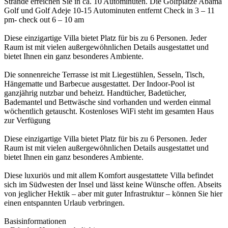
Strände erreichen Sie in ca. 10 Autominuten. Die Golfplätze Abama
Golf und Golf Adeje 10-15 Autominuten entfernt Check in 3 – 11
pm- check out 6 – 10 am
Diese einzigartige Villa bietet Platz für bis zu 6 Personen. Jeder
Raum ist mit vielen außergewöhnlichen Details ausgestattet und
bietet Ihnen ein ganz besonderes Ambiente.
Die sonnenreiche Terrasse ist mit Liegestühlen, Sesseln, Tisch,
Hängematte und Barbecue ausgestattet. Der Indoor-Pool ist
ganzjährig nutzbar und beheizt. Handtücher, Badetücher,
Bademantel und Bettwäsche sind vorhanden und werden einmal
wöchentlich getauscht. Kostenloses WiFi steht im gesamten Haus
zur Verfügung
Diese einzigartige Villa bietet Platz für bis zu 6 Personen. Jeder
Raum ist mit vielen außergewöhnlichen Details ausgestattet und
bietet Ihnen ein ganz besonderes Ambiente.
Diese luxuriös und mit allem Komfort ausgestattete Villa befindet
sich im Südwesten der Insel und lässt keine Wünsche offen. Abseits
von jeglicher Hektik – aber mit guter Infrastruktur – können Sie hier
einen entspannten Urlaub verbringen.
Basisinformationen