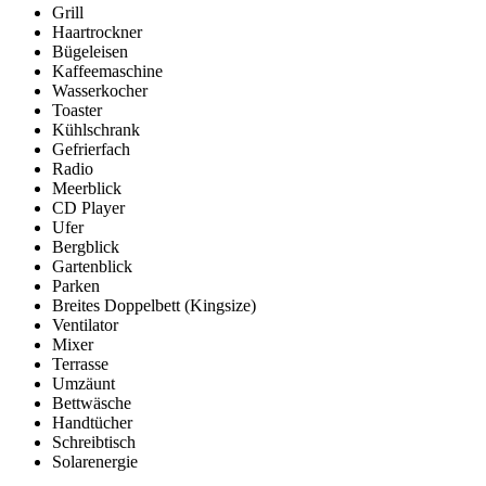
Grill
Haartrockner
Bügeleisen
Kaffeemaschine
Wasserkocher
Toaster
Kühlschrank
Gefrierfach
Radio
Meerblick
CD Player
Ufer
Bergblick
Gartenblick
Parken
Breites Doppelbett (Kingsize)
Ventilator
Mixer
Terrasse
Umzäunt
Bettwäsche
Handtücher
Schreibtisch
Solarenergie