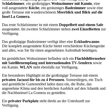
Schlafzimmer
, ein großzügiges
Wohnzimmer mit Kamin
, eine
voll ausgestattete
Küche
, ein geräumiges
Badezimmer
sowie eine
große Terrasse mit wunderschönem
Meerblick und Blick auf die
Insel La Gomera
.
Das erste Schlafzimmer ist mit einem
Doppelbett und einem Safe
ausgestattet. Im zweiten Schlafzimmer stehen
zwei Einzelbetten
zur
Verfügung.
Das großzügige Badezimmer verfügt über eine
Eckbadewanne
.
Die komplett ausgestattete Küche bietet verschiedene Küchengeräte
und alles, was Sie für einen angenehmen Aufenthalt benötigen.
Im gemütlichen Wohnzimmer befinden sich ein
Flachbildfernseher
mit Satellitenempfang und internationalen TV-Sendern
sowie
ein Kamin.
WLAN
steht ebenfalls zur Verfügung.
Ein besonderes Highlight ist die großzügige Terrasse mit einem
privaten Jacuzzi für bis zu 4 Personen
. Sonnenliegen, ein Tisch
und gemütliche Gartenmöbel laden dazu ein, die Ruhe, das
angenehme Klima und den herrlichen Ausblick auf den Atlantik und
die Nachbarinsel La Gomera zu genießen.
Ein
privater Parkplatz
steht direkt an der Unterkunft zur
Verfügung.