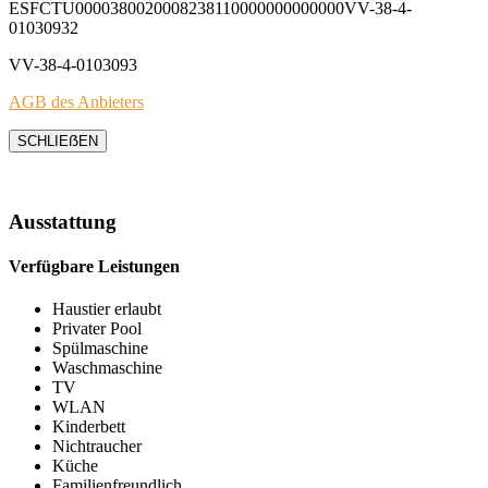
ESFCTU0000380020008238110000000000000VV-38-4-
01030932
VV-38-4-0103093
AGB des Anbieters
SCHLIEẞEN
Ausstattung
Verfügbare Leistungen
Haustier erlaubt
Privater Pool
Spülmaschine
Waschmaschine
TV
WLAN
Kinderbett
Nichtraucher
Küche
Familienfreundlich