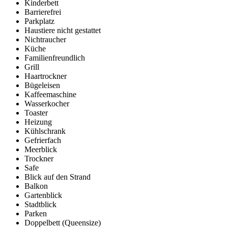
Kinderbett
Barrierefrei
Parkplatz
Haustiere nicht gestattet
Nichtraucher
Küche
Familienfreundlich
Grill
Haartrockner
Bügeleisen
Kaffeemaschine
Wasserkocher
Toaster
Heizung
Kühlschrank
Gefrierfach
Meerblick
Trockner
Safe
Blick auf den Strand
Balkon
Gartenblick
Stadtblick
Parken
Doppelbett (Queensize)