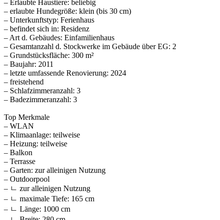
– Erlaubte Haustiere: beliebig
– erlaubte Hundegröße: klein (bis 30 cm)
– Unterkunftstyp: Ferienhaus
– befindet sich in: Residenz
– Art d. Gebäudes: Einfamilienhaus
– Gesamtanzahl d. Stockwerke im Gebäude über EG: 2
– Grundstücksfläche: 300 m²
– Baujahr: 2011
– letzte umfassende Renovierung: 2024
– freistehend
– Schlafzimmeranzahl: 3
– Badezimmeranzahl: 3
Top Merkmale
– WLAN
– Klimaanlage: teilweise
– Heizung: teilweise
– Balkon
– Terrasse
– Garten: zur alleinigen Nutzung
– Outdoorpool
– ㄴ zur alleinigen Nutzung
– ㄴ maximale Tiefe: 165 cm
– ㄴ Länge: 1000 cm
– ㄴ Breite: 280 cm