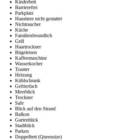
Kinderbett
Barrierefrei
Parkplatz
Haustiere nicht gestattet
Nichtraucher
Küche
Familienfreundlich
Grill
Haartrockner
Bügeleisen
Kaffeemaschine
Wasserkocher
Toaster
Heizung
Kühlschrank
Gefrierfach
Meerblick
Trockner
Safe
Blick auf den Strand
Balkon
Gartenblick
Stadtblick
Parken
Doppelbett (Queensize)