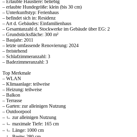
– Erlaubte Haustiere: beliebig
– erlaubte Hundegröße: klein (bis 30 cm)
– Unterkunftstyp: Ferienhaus
– befindet sich in: Residenz
– Art d. Gebäudes: Einfamilienhaus
– Gesamtanzahl d. Stockwerke im Gebäude über EG: 2
– Grundstücksfläche: 300 m²
– Baujahr: 2011
– letzte umfassende Renovierung: 2024
– freistehend
– Schlafzimmeranzahl: 3
– Badezimmeranzahl: 3
Top Merkmale
– WLAN
– Klimaanlage: teilweise
– Heizung: teilweise
– Balkon
– Terrasse
– Garten: zur alleinigen Nutzung
– Outdoorpool
– ㄴ zur alleinigen Nutzung
– ㄴ maximale Tiefe: 165 cm
– ㄴ Länge: 1000 cm
– ㄴ Breite: 280 cm