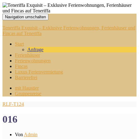
Navigation umschalten
Teneriffa Exquisit – Exklusive Ferienwohnungen, Ferienhäuser und
Fincas auf Teneriffa
Start
Anfrage
Ferienhäuser
Ferienwohnungen
Fincas
Luxus Ferienvermietung
Barrierefrei
mit Haustier
Gruppenreise
RLF-T124
016
Von
Admin