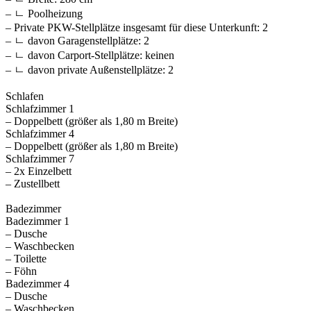
– ㄴ Poolheizung
– Private PKW-Stellplätze insgesamt für diese Unterkunft: 2
– ㄴ davon Garagenstellplätze: 2
– ㄴ davon Carport-Stellplätze: keinen
– ㄴ davon private Außen­stellplätze: 2
Schlafen
Schlafzimmer 1
– Doppelbett (größer als 1,80 m Breite)
Schlafzimmer 4
– Doppelbett (größer als 1,80 m Breite)
Schlafzimmer 7
– 2x Einzelbett
– Zustellbett
Badezimmer
Badezimmer 1
– Dusche
– Waschbecken
– Toilette
– Föhn
Badezimmer 4
– Dusche
– Waschbecken