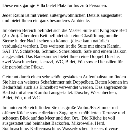
Diese einzigartige Villa bietet Platz für bis zu 6 Personen.
Jeder Raum ist mit vielen außergewöhnlichen Details ausgestattet
und bietet Ihnen ein ganz besonderes Ambiente.
Im oberen Bereich befindet sich die Master-Suite mit King Size Bett
(2 x 2m). Über dem Bett befindet sich eine Glasöffnung um die
Sterne in der Nacht sehen zu können (diese kann natürlich
verdunkelt werden). Des weiteren ist die Suite mit einem Kamin,
SAT-TV, Schlafsofa, Schrank, Schreibtisch, Safe und einem Balkon
ausgestattet. Das Badezimmer bietet Ihnen eine Doppel-Dusche,
zwei Waschbecken, Jacuzzi, WC, Bidet, Fön sowie Utensilien für
die persönliche Pflege.
Getrennt durch einen sehr schön gestalteten Aufenthaltsraum finden
Sie hier ein weiteres Schafzimmer mit Doppelbett, Betten können im
Bedarfsfall auch als Einzelbett verwendet werden. Das angrenzende
Bad ist mit allem Komfort ausgestattet: Dusche, Waschbecken,
Bidet, Fön, und WC.
Im unteren Bereich finden Sie das große Wohn-/Esszimmer mit
offener Küche sowie direktem Zugang zur möblierten Terrasse und
schönem Blick auf das Meer und den Ort.· Die Küche ist voll
ausgestattet und beinhaltet Backofen, Mikrowelle, Herd,
Spülmaschine, Kaffeemaschine, Wasserkocher, Toaster, diverse