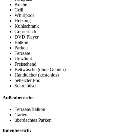
Küche
Grill
Whirlpool
Heizung
Kühlschrank
Gefrierfach
DVD Player
Balkon
Parken
Terrasse
Umzäunt
Freistehend
Bettwäsche (ohne Gebühr)
Handtücher (kostenlos)
beheizter Pool
Schreibtisch
Außenbereiche
Terrasse/Balkon
Garten
überdachtes Parken
Innenbereich: