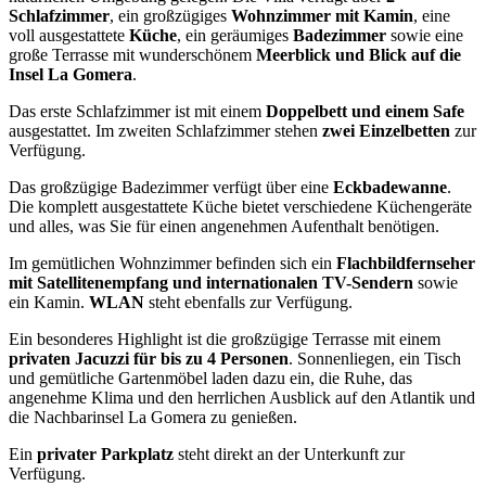
Schlafzimmer
, ein großzügiges
Wohnzimmer mit Kamin
, eine
voll ausgestattete
Küche
, ein geräumiges
Badezimmer
sowie eine
große Terrasse mit wunderschönem
Meerblick und Blick auf die
Insel La Gomera
.
Das erste Schlafzimmer ist mit einem
Doppelbett und einem Safe
ausgestattet. Im zweiten Schlafzimmer stehen
zwei Einzelbetten
zur
Verfügung.
Das großzügige Badezimmer verfügt über eine
Eckbadewanne
.
Die komplett ausgestattete Küche bietet verschiedene Küchengeräte
und alles, was Sie für einen angenehmen Aufenthalt benötigen.
Im gemütlichen Wohnzimmer befinden sich ein
Flachbildfernseher
mit Satellitenempfang und internationalen TV-Sendern
sowie
ein Kamin.
WLAN
steht ebenfalls zur Verfügung.
Ein besonderes Highlight ist die großzügige Terrasse mit einem
privaten Jacuzzi für bis zu 4 Personen
. Sonnenliegen, ein Tisch
und gemütliche Gartenmöbel laden dazu ein, die Ruhe, das
angenehme Klima und den herrlichen Ausblick auf den Atlantik und
die Nachbarinsel La Gomera zu genießen.
Ein
privater Parkplatz
steht direkt an der Unterkunft zur
Verfügung.