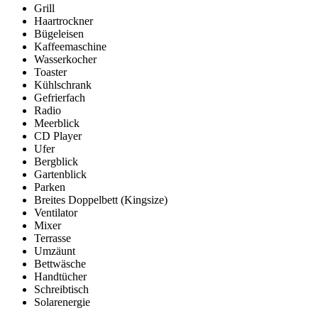
Grill
Haartrockner
Bügeleisen
Kaffeemaschine
Wasserkocher
Toaster
Kühlschrank
Gefrierfach
Radio
Meerblick
CD Player
Ufer
Bergblick
Gartenblick
Parken
Breites Doppelbett (Kingsize)
Ventilator
Mixer
Terrasse
Umzäunt
Bettwäsche
Handtücher
Schreibtisch
Solarenergie