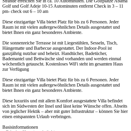
Strände erreichen Sie in ca. 10 Autominuten. Die Golfplätze Abama
Golf und Golf Adeje 10-15 Autominuten entfernt Check in 3 – 11
pm- check out 6 – 10 am
Diese einzigartige Villa bietet Platz für bis zu 6 Personen. Jeder
Raum ist mit vielen außergewöhnlichen Details ausgestattet und
bietet Ihnen ein ganz besonderes Ambiente.
Die sonnenreiche Terrasse ist mit Liegestühlen, Sesseln, Tisch,
Hängematte und Barbecue ausgestattet. Der Indoor-Pool ist
ganzjährig nutzbar und beheizt. Handtücher, Badetücher,
Bademantel und Bettwäsche sind vorhanden und werden einmal
wöchentlich getauscht. Kostenloses WiFi steht im gesamten Haus
zur Verfügung
Diese einzigartige Villa bietet Platz für bis zu 6 Personen. Jeder
Raum ist mit vielen außergewöhnlichen Details ausgestattet und
bietet Ihnen ein ganz besonderes Ambiente.
Diese luxuriös und mit allem Komfort ausgestattete Villa befindet
sich im Südwesten der Insel und lässt keine Wünsche offen. Abseits
von jeglicher Hektik – aber mit guter Infrastruktur – können Sie hier
einen entspannten Urlaub verbringen.
Basisinformationen