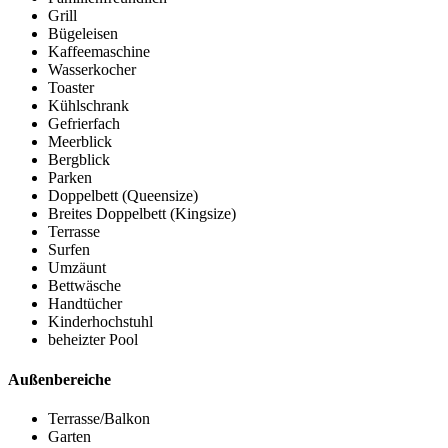
Grill
Bügeleisen
Kaffeemaschine
Wasserkocher
Toaster
Kühlschrank
Gefrierfach
Meerblick
Bergblick
Parken
Doppelbett (Queensize)
Breites Doppelbett (Kingsize)
Terrasse
Surfen
Umzäunt
Bettwäsche
Handtücher
Kinderhochstuhl
beheizter Pool
Außenbereiche
Terrasse/Balkon
Garten