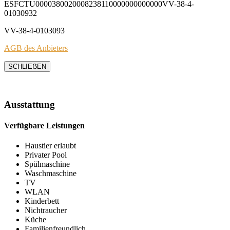
ESFCTU0000380020008238110000000000000VV-38-4-
01030932
VV-38-4-0103093
AGB des Anbieters
SCHLIEẞEN
Ausstattung
Verfügbare Leistungen
Haustier erlaubt
Privater Pool
Spülmaschine
Waschmaschine
TV
WLAN
Kinderbett
Nichtraucher
Küche
Familienfreundlich