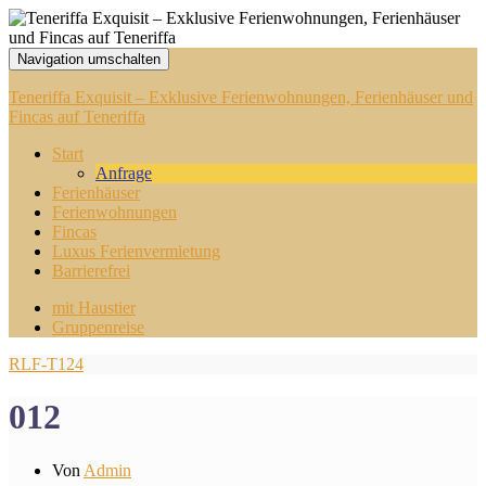
Navigation umschalten
Teneriffa Exquisit – Exklusive Ferienwohnungen, Ferienhäuser und
Fincas auf Teneriffa
Start
Anfrage
Ferienhäuser
Ferienwohnungen
Fincas
Luxus Ferienvermietung
Barrierefrei
mit Haustier
Gruppenreise
RLF-T124
012
Von
Admin