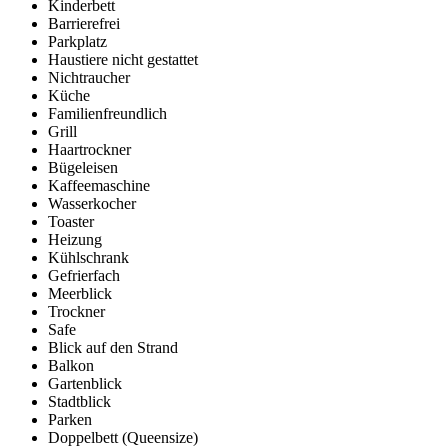
Kinderbett
Barrierefrei
Parkplatz
Haustiere nicht gestattet
Nichtraucher
Küche
Familienfreundlich
Grill
Haartrockner
Bügeleisen
Kaffeemaschine
Wasserkocher
Toaster
Heizung
Kühlschrank
Gefrierfach
Meerblick
Trockner
Safe
Blick auf den Strand
Balkon
Gartenblick
Stadtblick
Parken
Doppelbett (Queensize)