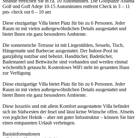
Strände erreichen Sie in ca. 10 Autominuten. Die Golfplätze Abama
Golf und Golf Adeje 10-15 Autominuten entfernt Check in 3 – 11
pm- check out 6 – 10 am
Diese einzigartige Villa bietet Platz für bis zu 6 Personen. Jeder
Raum ist mit vielen außergewöhnlichen Details ausgestattet und
bietet Ihnen ein ganz besonderes Ambiente.
Die sonnenreiche Terrasse ist mit Liegestühlen, Sesseln, Tisch,
Hängematte und Barbecue ausgestattet. Der Indoor-Pool ist
ganzjährig nutzbar und beheizt. Handtücher, Badetücher,
Bademantel und Bettwäsche sind vorhanden und werden einmal
wöchentlich getauscht. Kostenloses WiFi steht im gesamten Haus
zur Verfügung
Diese einzigartige Villa bietet Platz für bis zu 6 Personen. Jeder
Raum ist mit vielen außergewöhnlichen Details ausgestattet und
bietet Ihnen ein ganz besonderes Ambiente.
Diese luxuriös und mit allem Komfort ausgestattete Villa befindet
sich im Südwesten der Insel und lässt keine Wünsche offen. Abseits
von jeglicher Hektik – aber mit guter Infrastruktur – können Sie hier
einen entspannten Urlaub verbringen.
Basisinformationen