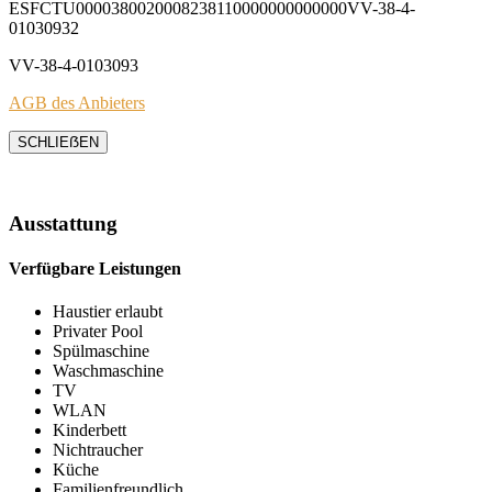
ESFCTU0000380020008238110000000000000VV-38-4-
01030932
VV-38-4-0103093
AGB des Anbieters
SCHLIEẞEN
Ausstattung
Verfügbare Leistungen
Haustier erlaubt
Privater Pool
Spülmaschine
Waschmaschine
TV
WLAN
Kinderbett
Nichtraucher
Küche
Familienfreundlich