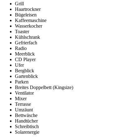
Grill
Haartrockner
Bügeleisen
Kaffeemaschine
Wasserkocher
Toaster
Kühlschrank
Gefrierfach
Radio
Meerblick
CD Player
Ufer
Bergblick
Gartenblick
Parken
Breites Doppelbett (Kingsize)
Ventilator
Mixer
Terrasse
Umzäunt
Bettwäsche
Handtücher
Schreibtisch
Solarenergie