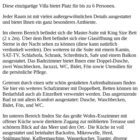
Diese einzigartige Villa bietet Platz für bis zu 6 Personen.
Jeder Raum ist mit vielen außergewöhnlichen Details ausgestattet
und bietet Ihnen ein ganz besonderes Ambiente.
Im oberen Bereich befindet sich die Master-Suite mit King Size Bett
(2 x 2m). Über dem Bett befindet sich eine Glasöffnung um die
Sterne in der Nacht sehen zu können (diese kann natürlich
verdunkelt werden). Des weiteren ist die Suite mit einem Kamin,
SAT-TV, Schlafsofa, Schrank, Schreibtisch, Safe und einem Balkon
ausgestattet. Das Badezimmer bietet Ihnen eine Doppel-Dusche,
zwei Waschbecken, Jacuzzi, WC, Bidet, Fön sowie Utensilien für
die persönliche Pflege.
Getrennt durch einen sehr schön gestalteten Aufenthaltsraum finden
Sie hier ein weiteres Schafzimmer mit Doppelbett, Betten können im
Bedarfsfall auch als Einzelbett verwendet werden. Das angrenzende
Bad ist mit allem Komfort ausgestattet: Dusche, Waschbecken,
Bidet, Fön, und WC.
Im unteren Bereich finden Sie das große Wohn-/Esszimmer mit
offener Küche sowie direktem Zugang zur möblierten Terrasse und
schönem Blick auf das Meer und den Ort.· Die Küche ist voll
ausgestattet und beinhaltet Backofen, Mikrowelle, Herd,
Spülmaschine, Kaffeemaschine, Wasserkocher, Toaster, diverse