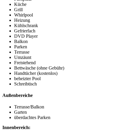
Küche
Grill
Whirlpool
Heizung
Kühlschrank
Gefrierfach
DVD Player
Balkon
Parken
Terrasse
Umzäunt
Freistehend
Bettwäsche (ohne Gebühr)
Handtücher (kostenlos)
beheizter Pool
Schreibtisch
Außenbereiche
Terrasse/Balkon
Garten
überdachtes Parken
Innenbereich: