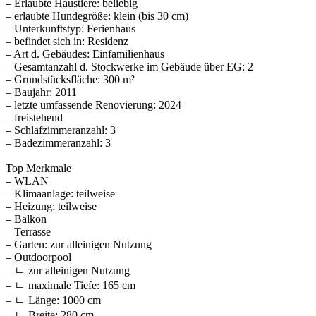
– Erlaubte Haustiere: beliebig
– erlaubte Hundegröße: klein (bis 30 cm)
– Unterkunftstyp: Ferienhaus
– befindet sich in: Residenz
– Art d. Gebäudes: Einfamilienhaus
– Gesamtanzahl d. Stockwerke im Gebäude über EG: 2
– Grundstücksfläche: 300 m²
– Baujahr: 2011
– letzte umfassende Renovierung: 2024
– freistehend
– Schlafzimmeranzahl: 3
– Badezimmeranzahl: 3
Top Merkmale
– WLAN
– Klimaanlage: teilweise
– Heizung: teilweise
– Balkon
– Terrasse
– Garten: zur alleinigen Nutzung
– Outdoorpool
– ㄴ zur alleinigen Nutzung
– ㄴ maximale Tiefe: 165 cm
– ㄴ Länge: 1000 cm
– ㄴ Breite: 280 cm