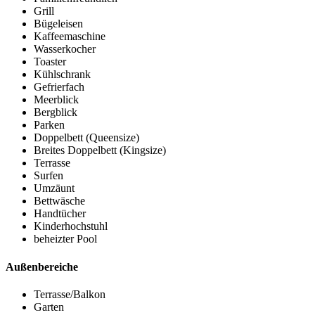
Grill
Bügeleisen
Kaffeemaschine
Wasserkocher
Toaster
Kühlschrank
Gefrierfach
Meerblick
Bergblick
Parken
Doppelbett (Queensize)
Breites Doppelbett (Kingsize)
Terrasse
Surfen
Umzäunt
Bettwäsche
Handtücher
Kinderhochstuhl
beheizter Pool
Außenbereiche
Terrasse/Balkon
Garten