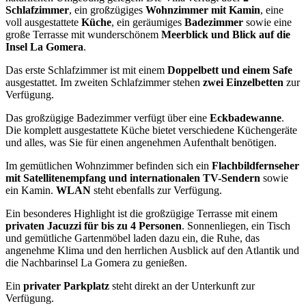
Schlafzimmer
, ein großzügiges
Wohnzimmer mit Kamin
, eine
voll ausgestattete
Küche
, ein geräumiges
Badezimmer
sowie eine
große Terrasse mit wunderschönem
Meerblick und Blick auf die
Insel La Gomera
.
Das erste Schlafzimmer ist mit einem
Doppelbett und einem Safe
ausgestattet. Im zweiten Schlafzimmer stehen
zwei Einzelbetten
zur
Verfügung.
Das großzügige Badezimmer verfügt über eine
Eckbadewanne
.
Die komplett ausgestattete Küche bietet verschiedene Küchengeräte
und alles, was Sie für einen angenehmen Aufenthalt benötigen.
Im gemütlichen Wohnzimmer befinden sich ein
Flachbildfernseher
mit Satellitenempfang und internationalen TV-Sendern
sowie
ein Kamin.
WLAN
steht ebenfalls zur Verfügung.
Ein besonderes Highlight ist die großzügige Terrasse mit einem
privaten Jacuzzi für bis zu 4 Personen
. Sonnenliegen, ein Tisch
und gemütliche Gartenmöbel laden dazu ein, die Ruhe, das
angenehme Klima und den herrlichen Ausblick auf den Atlantik und
die Nachbarinsel La Gomera zu genießen.
Ein
privater Parkplatz
steht direkt an der Unterkunft zur
Verfügung.