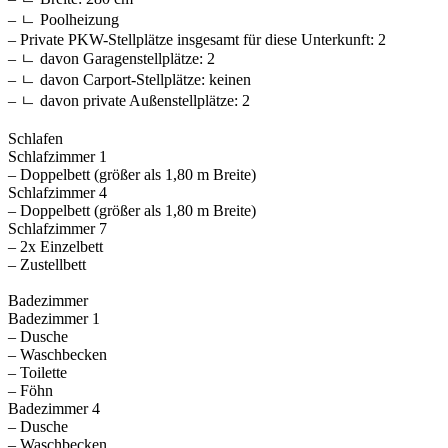
– ㄴ Poolheizung
– Private PKW-Stellplätze insgesamt für diese Unterkunft: 2
– ㄴ davon Garagenstellplätze: 2
– ㄴ davon Carport-Stellplätze: keinen
– ㄴ davon private Außen­stellplätze: 2
Schlafen
Schlafzimmer 1
– Doppelbett (größer als 1,80 m Breite)
Schlafzimmer 4
– Doppelbett (größer als 1,80 m Breite)
Schlafzimmer 7
– 2x Einzelbett
– Zustellbett
Badezimmer
Badezimmer 1
– Dusche
– Waschbecken
– Toilette
– Föhn
Badezimmer 4
– Dusche
– Waschbecken