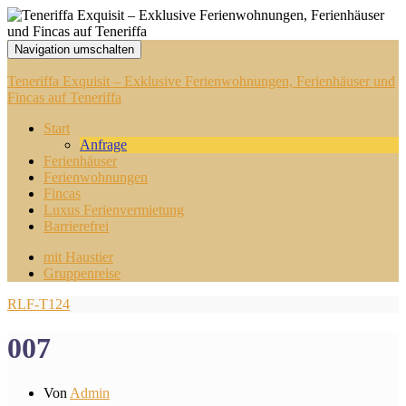
Navigation umschalten
Teneriffa Exquisit – Exklusive Ferienwohnungen, Ferienhäuser und
Fincas auf Teneriffa
Start
Anfrage
Ferienhäuser
Ferienwohnungen
Fincas
Luxus Ferienvermietung
Barrierefrei
mit Haustier
Gruppenreise
RLF-T124
007
Von
Admin