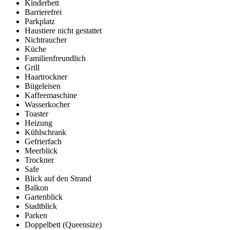
Kinderbett
Barrierefrei
Parkplatz
Haustiere nicht gestattet
Nichtraucher
Küche
Familienfreundlich
Grill
Haartrockner
Bügeleisen
Kaffeemaschine
Wasserkocher
Toaster
Heizung
Kühlschrank
Gefrierfach
Meerblick
Trockner
Safe
Blick auf den Strand
Balkon
Gartenblick
Stadtblick
Parken
Doppelbett (Queensize)