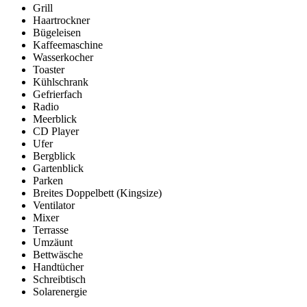
Grill
Haartrockner
Bügeleisen
Kaffeemaschine
Wasserkocher
Toaster
Kühlschrank
Gefrierfach
Radio
Meerblick
CD Player
Ufer
Bergblick
Gartenblick
Parken
Breites Doppelbett (Kingsize)
Ventilator
Mixer
Terrasse
Umzäunt
Bettwäsche
Handtücher
Schreibtisch
Solarenergie