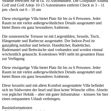
Strände erreichen Sie in ca. 10 Autominuten. Die Golfplätze Abama
Golf und Golf Adeje 10-15 Autominuten entfernt Check in 3 – 11
pm- check out 6 – 10 am
Diese einzigartige Villa bietet Platz für bis zu 6 Personen. Jeder
Raum ist mit vielen außergewöhnlichen Details ausgestattet und
bietet Ihnen ein ganz besonderes Ambiente.
Die sonnenreiche Terrasse ist mit Liegestühlen, Sesseln, Tisch,
Hängematte und Barbecue ausgestattet. Der Indoor-Pool ist
ganzjährig nutzbar und beheizt. Handtücher, Badetücher,
Bademantel und Bettwäsche sind vorhanden und werden einmal
wöchentlich getauscht. Kostenloses WiFi steht im gesamten Haus
zur Verfügung
Diese einzigartige Villa bietet Platz für bis zu 6 Personen. Jeder
Raum ist mit vielen außergewöhnlichen Details ausgestattet und
bietet Ihnen ein ganz besonderes Ambiente.
Diese luxuriös und mit allem Komfort ausgestattete Villa befindet
sich im Südwesten der Insel und lässt keine Wünsche offen. Abseits
von jeglicher Hektik – aber mit guter Infrastruktur – können Sie hier
einen entspannten Urlaub verbringen.
Basisinformationen