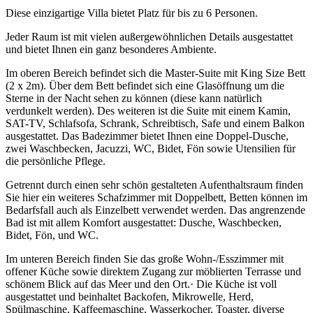
Diese einzigartige Villa bietet Platz für bis zu 6 Personen.
Jeder Raum ist mit vielen außergewöhnlichen Details ausgestattet
und bietet Ihnen ein ganz besonderes Ambiente.
Im oberen Bereich befindet sich die Master-Suite mit King Size Bett
(2 x 2m). Über dem Bett befindet sich eine Glasöffnung um die
Sterne in der Nacht sehen zu können (diese kann natürlich
verdunkelt werden). Des weiteren ist die Suite mit einem Kamin,
SAT-TV, Schlafsofa, Schrank, Schreibtisch, Safe und einem Balkon
ausgestattet. Das Badezimmer bietet Ihnen eine Doppel-Dusche,
zwei Waschbecken, Jacuzzi, WC, Bidet, Fön sowie Utensilien für
die persönliche Pflege.
Getrennt durch einen sehr schön gestalteten Aufenthaltsraum finden
Sie hier ein weiteres Schafzimmer mit Doppelbett, Betten können im
Bedarfsfall auch als Einzelbett verwendet werden. Das angrenzende
Bad ist mit allem Komfort ausgestattet: Dusche, Waschbecken,
Bidet, Fön, und WC.
Im unteren Bereich finden Sie das große Wohn-/Esszimmer mit
offener Küche sowie direktem Zugang zur möblierten Terrasse und
schönem Blick auf das Meer und den Ort.· Die Küche ist voll
ausgestattet und beinhaltet Backofen, Mikrowelle, Herd,
Spülmaschine, Kaffeemaschine, Wasserkocher, Toaster, diverse