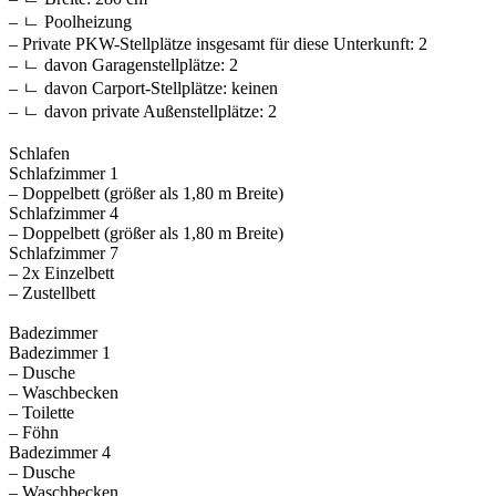
– ㄴ Poolheizung
– Private PKW-Stellplätze insgesamt für diese Unterkunft: 2
– ㄴ davon Garagenstellplätze: 2
– ㄴ davon Carport-Stellplätze: keinen
– ㄴ davon private Außen­stellplätze: 2
Schlafen
Schlafzimmer 1
– Doppelbett (größer als 1,80 m Breite)
Schlafzimmer 4
– Doppelbett (größer als 1,80 m Breite)
Schlafzimmer 7
– 2x Einzelbett
– Zustellbett
Badezimmer
Badezimmer 1
– Dusche
– Waschbecken
– Toilette
– Föhn
Badezimmer 4
– Dusche
– Waschbecken