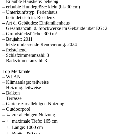
– Erlaubte Haustiere: beliebig
– erlaubte Hundegröße: klein (bis 30 cm)
– Unterkunftstyp: Ferienhaus
– befindet sich in: Residenz
– Art d. Gebäudes: Einfamilienhaus
– Gesamtanzahl d. Stockwerke im Gebäude über EG: 2
– Grundstücksfläche: 300 m²
– Baujahr: 2011
– letzte umfassende Renovierung: 2024
– freistehend
– Schlafzimmeranzahl: 3
– Badezimmeranzahl: 3
Top Merkmale
– WLAN
– Klimaanlage: teilweise
– Heizung: teilweise
– Balkon
– Terrasse
– Garten: zur alleinigen Nutzung
– Outdoorpool
– ㄴ zur alleinigen Nutzung
– ㄴ maximale Tiefe: 165 cm
– ㄴ Länge: 1000 cm
– ㄴ Breite: 280 cm