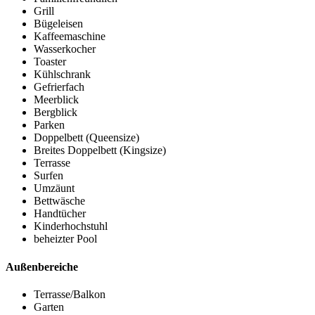
Grill
Bügeleisen
Kaffeemaschine
Wasserkocher
Toaster
Kühlschrank
Gefrierfach
Meerblick
Bergblick
Parken
Doppelbett (Queensize)
Breites Doppelbett (Kingsize)
Terrasse
Surfen
Umzäunt
Bettwäsche
Handtücher
Kinderhochstuhl
beheizter Pool
Außenbereiche
Terrasse/Balkon
Garten