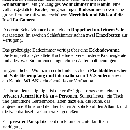
Schlafzimmer
, ein großzügiges
Wohnzimmer mit Kamin
, eine
voll ausgestattete
Küche
, ein geräumiges
Badezimmer
sowie eine
große Terrasse mit wunderschönem
Meerblick und Blick auf die
Insel La Gomera
.
Das erste Schlafzimmer ist mit einem
Doppelbett und einem Safe
ausgestattet. Im zweiten Schlafzimmer stehen
zwei Einzelbetten
zur
Verfügung.
Das großzügige Badezimmer verfügt über eine
Eckbadewanne
.
Die komplett ausgestattete Küche bietet verschiedene Küchengeräte
und alles, was Sie für einen angenehmen Aufenthalt benötigen.
Im gemütlichen Wohnzimmer befinden sich ein
Flachbildfernseher
mit Satellitenempfang und internationalen TV-Sendern
sowie
ein Kamin.
WLAN
steht ebenfalls zur Verfügung.
Ein besonderes Highlight ist die großzügige Terrasse mit einem
privaten Jacuzzi für bis zu 4 Personen
. Sonnenliegen, ein Tisch
und gemütliche Gartenmöbel laden dazu ein, die Ruhe, das
angenehme Klima und den herrlichen Ausblick auf den Atlantik und
die Nachbarinsel La Gomera zu genießen.
Ein
privater Parkplatz
steht direkt an der Unterkunft zur
Verfügung.