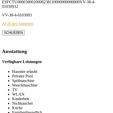
ESFCTU0000380020008238110000000000000VV-38-4-
01030932
VV-38-4-0103093
AGB des Anbieters
SCHLIEẞEN
Ausstattung
Verfügbare Leistungen
Haustier erlaubt
Privater Pool
Spülmaschine
Waschmaschine
TV
WLAN
Kinderbett
Nichtraucher
Küche
Familienfreundlich