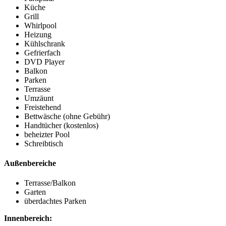
Küche
Grill
Whirlpool
Heizung
Kühlschrank
Gefrierfach
DVD Player
Balkon
Parken
Terrasse
Umzäunt
Freistehend
Bettwäsche (ohne Gebühr)
Handtücher (kostenlos)
beheizter Pool
Schreibtisch
Außenbereiche
Terrasse/Balkon
Garten
überdachtes Parken
Innenbereich: