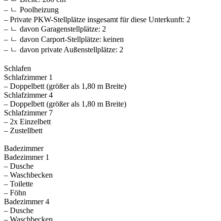
– ㄴ Poolheizung
– Private PKW-Stellplätze insgesamt für diese Unterkunft: 2
– ㄴ davon Garagenstellplätze: 2
– ㄴ davon Carport-Stellplätze: keinen
– ㄴ davon private Außen­stellplätze: 2
Schlafen
Schlafzimmer 1
– Doppelbett (größer als 1,80 m Breite)
Schlafzimmer 4
– Doppelbett (größer als 1,80 m Breite)
Schlafzimmer 7
– 2x Einzelbett
– Zustellbett
Badezimmer
Badezimmer 1
– Dusche
– Waschbecken
– Toilette
– Föhn
Badezimmer 4
– Dusche
– Waschbecken