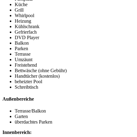
Küche
Grill
Whirlpool
Heizung
Kühlschrank
Gefrierfach
DVD Player
Balkon
Parken
Terrasse
Umzäunt
Freistehend
Bettwäsche (ohne Gebühr)
Handtücher (kostenlos)
beheizter Pool
Schreibtisch
Außenbereiche
Terrasse/Balkon
Garten
überdachtes Parken
Innenbereich: