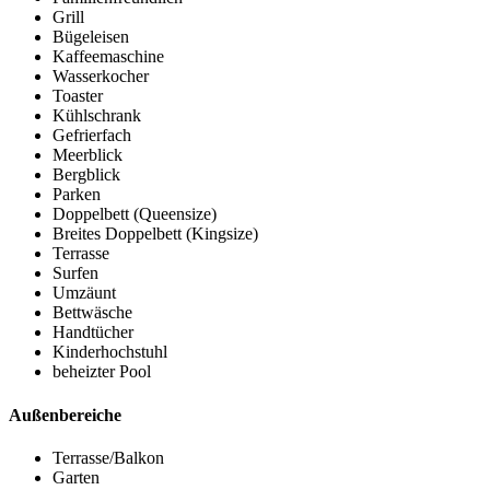
Grill
Bügeleisen
Kaffeemaschine
Wasserkocher
Toaster
Kühlschrank
Gefrierfach
Meerblick
Bergblick
Parken
Doppelbett (Queensize)
Breites Doppelbett (Kingsize)
Terrasse
Surfen
Umzäunt
Bettwäsche
Handtücher
Kinderhochstuhl
beheizter Pool
Außenbereiche
Terrasse/Balkon
Garten