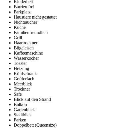
Kinderbett
Barrierefrei
Parkplatz
Haustiere nicht gestattet
Nichtraucher
Küche
Familienfreundlich
Grill
Haartrockner
Bügeleisen
Kaffeemaschine
Wasserkocher
Toaster
Heizung
Kühlschrank
Gefrierfach
Meerblick
Trockner
Safe
Blick auf den Strand
Balkon
Gartenblick
Stadtblick
Parken
Doppelbett (Queensize)