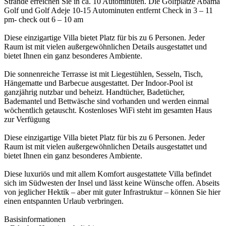
Strände erreichen Sie in ca. 10 Autominuten. Die Golfplätze Abama
Golf und Golf Adeje 10-15 Autominuten entfernt Check in 3 – 11
pm- check out 6 – 10 am
Diese einzigartige Villa bietet Platz für bis zu 6 Personen. Jeder
Raum ist mit vielen außergewöhnlichen Details ausgestattet und
bietet Ihnen ein ganz besonderes Ambiente.
Die sonnenreiche Terrasse ist mit Liegestühlen, Sesseln, Tisch,
Hängematte und Barbecue ausgestattet. Der Indoor-Pool ist
ganzjährig nutzbar und beheizt. Handtücher, Badetücher,
Bademantel und Bettwäsche sind vorhanden und werden einmal
wöchentlich getauscht. Kostenloses WiFi steht im gesamten Haus
zur Verfügung
Diese einzigartige Villa bietet Platz für bis zu 6 Personen. Jeder
Raum ist mit vielen außergewöhnlichen Details ausgestattet und
bietet Ihnen ein ganz besonderes Ambiente.
Diese luxuriös und mit allem Komfort ausgestattete Villa befindet
sich im Südwesten der Insel und lässt keine Wünsche offen. Abseits
von jeglicher Hektik – aber mit guter Infrastruktur – können Sie hier
einen entspannten Urlaub verbringen.
Basisinformationen