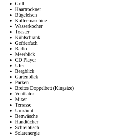
Grill
Haartrockner
Bügeleisen
Kaffeemaschine
Wasserkocher
Toaster
Kühlschrank
Gefrierfach
Radio
Meerblick
CD Player
Ufer
Bergblick
Gartenblick
Parken
Breites Doppelbett (Kingsize)
Ventilator
Mixer
Terrasse
Umzäunt
Bettwäsche
Handtücher
Schreibtisch
Solarenergie