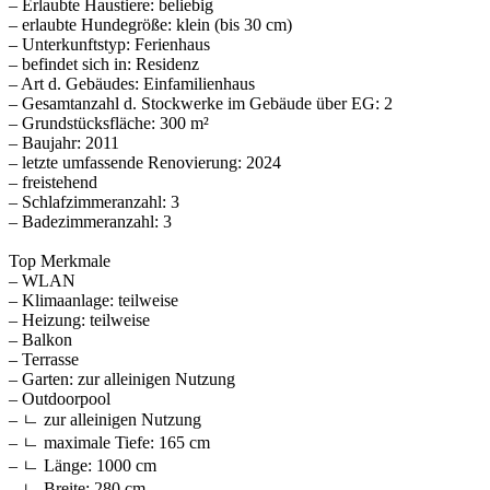
– Erlaubte Haustiere: beliebig
– erlaubte Hundegröße: klein (bis 30 cm)
– Unterkunftstyp: Ferienhaus
– befindet sich in: Residenz
– Art d. Gebäudes: Einfamilienhaus
– Gesamtanzahl d. Stockwerke im Gebäude über EG: 2
– Grundstücksfläche: 300 m²
– Baujahr: 2011
– letzte umfassende Renovierung: 2024
– freistehend
– Schlafzimmeranzahl: 3
– Badezimmeranzahl: 3
Top Merkmale
– WLAN
– Klimaanlage: teilweise
– Heizung: teilweise
– Balkon
– Terrasse
– Garten: zur alleinigen Nutzung
– Outdoorpool
– ㄴ zur alleinigen Nutzung
– ㄴ maximale Tiefe: 165 cm
– ㄴ Länge: 1000 cm
– ㄴ Breite: 280 cm