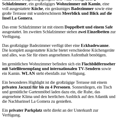
Schlafzimmer
, ein großzügiges
Wohnzimmer mit Kamin
, eine
voll ausgestattete
Küche
, ein geräumiges
Badezimmer
sowie eine
große Terrasse mit wunderschönem
Meerblick und Blick auf die
Insel La Gomera
.
Das erste Schlafzimmer ist mit einem
Doppelbett und einem Safe
ausgestattet. Im zweiten Schlafzimmer stehen
zwei Einzelbetten
zur
Verfügung.
Das großzügige Badezimmer verfügt über eine
Eckbadewanne
.
Die komplett ausgestattete Küche bietet verschiedene Küchengeräte
und alles, was Sie für einen angenehmen Aufenthalt benötigen.
Im gemütlichen Wohnzimmer befinden sich ein
Flachbildfernseher
mit Satellitenempfang und internationalen TV-Sendern
sowie
ein Kamin.
WLAN
steht ebenfalls zur Verfügung.
Ein besonderes Highlight ist die großzügige Terrasse mit einem
privaten Jacuzzi für bis zu 4 Personen
. Sonnenliegen, ein Tisch
und gemütliche Gartenmöbel laden dazu ein, die Ruhe, das
angenehme Klima und den herrlichen Ausblick auf den Atlantik und
die Nachbarinsel La Gomera zu genießen.
Ein
privater Parkplatz
steht direkt an der Unterkunft zur
Verfügung.