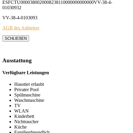
ESFCTU0000380020008238110000000000000VV-38-4-
01030932
VV-38-4-0103093
AGB des Anbieters
SCHLIEẞEN
Ausstattung
Verfügbare Leistungen
Haustier erlaubt
Privater Pool
Spülmaschine
Waschmaschine
TV
WLAN
Kinderbett
Nichtraucher
Küche
Familienfreundlich