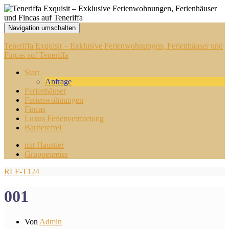
Navigation umschalten
Teneriffa Exquisit – Exklusive Ferienwohnungen, Ferienhäuser und
Fincas auf Teneriffa
Start
Anfrage
Ferienhäuser
Ferienwohnungen
Fincas
Luxus Ferienvermietung
Barrierefrei
mit Haustier
Gruppenreise
RLF-T124
001
Von
Admin