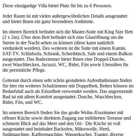
Diese einzigartige Villa bietet Platz für bis zu 6 Personen.
Jeder Raum ist mit vielen außergewöhnlichen Details ausgestattet
und bietet Ihnen ein ganz besonderes Ambiente.
Im oberen Bereich befindet sich die Master-Suite mit King Size Bett
(2 x 2m). Über dem Bett befindet sich eine Glasöffnung um die
Sterne in der Nacht sehen zu können (diese kann natürlich
verdunkelt werden). Des weiteren ist die Suite mit einem Kamin,
SAT-TV, Schlafsofa, Schrank, Schreibtisch, Safe und einem Balkon
ausgestattet. Das Badezimmer bietet Ihnen eine Doppel-Dusche,
zwei Waschbecken, Jacuzzi, WC, Bidet, Fön sowie Utensilien für
die persönliche Pflege.
Getrennt durch einen sehr schön gestalteten Aufenthaltsraum finden
Sie hier ein weiteres Schafzimmer mit Doppelbett, Betten können im
Bedarfsfall auch als Einzelbett verwendet werden. Das angrenzende
Bad ist mit allem Komfort ausgestattet: Dusche, Waschbecken,
Bidet, Fön, und WC.
Im unteren Bereich finden Sie das große Wohn-/Esszimmer mit
offener Küche sowie direktem Zugang zur möblierten Terrasse und
schönem Blick auf das Meer und den Ort.· Die Küche ist voll
ausgestattet und beinhaltet Backofen, Mikrowelle, Herd,
Spülmaschine, Kaffeemaschine, Wasserkocher, Toaster, diverse