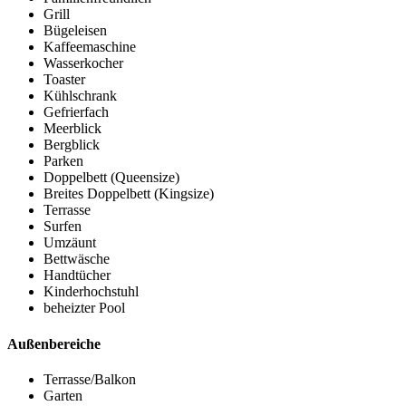
Grill
Bügeleisen
Kaffeemaschine
Wasserkocher
Toaster
Kühlschrank
Gefrierfach
Meerblick
Bergblick
Parken
Doppelbett (Queensize)
Breites Doppelbett (Kingsize)
Terrasse
Surfen
Umzäunt
Bettwäsche
Handtücher
Kinderhochstuhl
beheizter Pool
Außenbereiche
Terrasse/Balkon
Garten