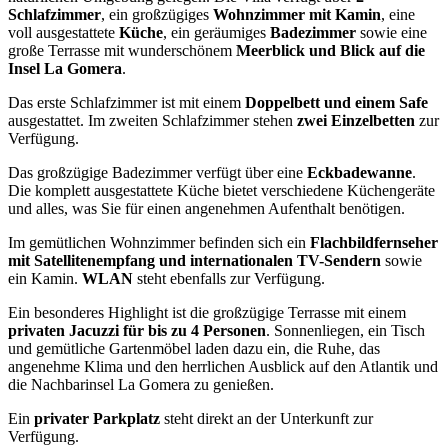
Schlafzimmer
, ein großzügiges
Wohnzimmer mit Kamin
, eine
voll ausgestattete
Küche
, ein geräumiges
Badezimmer
sowie eine
große Terrasse mit wunderschönem
Meerblick und Blick auf die
Insel La Gomera
.
Das erste Schlafzimmer ist mit einem
Doppelbett und einem Safe
ausgestattet. Im zweiten Schlafzimmer stehen
zwei Einzelbetten
zur
Verfügung.
Das großzügige Badezimmer verfügt über eine
Eckbadewanne
.
Die komplett ausgestattete Küche bietet verschiedene Küchengeräte
und alles, was Sie für einen angenehmen Aufenthalt benötigen.
Im gemütlichen Wohnzimmer befinden sich ein
Flachbildfernseher
mit Satellitenempfang und internationalen TV-Sendern
sowie
ein Kamin.
WLAN
steht ebenfalls zur Verfügung.
Ein besonderes Highlight ist die großzügige Terrasse mit einem
privaten Jacuzzi für bis zu 4 Personen
. Sonnenliegen, ein Tisch
und gemütliche Gartenmöbel laden dazu ein, die Ruhe, das
angenehme Klima und den herrlichen Ausblick auf den Atlantik und
die Nachbarinsel La Gomera zu genießen.
Ein
privater Parkplatz
steht direkt an der Unterkunft zur
Verfügung.