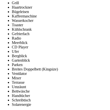
Grill
Haartrockner
Bügeleisen
Kaffeemaschine
Wasserkocher
Toaster
Kühlschrank
Gefrierfach
Radio
Meerblick
CD Player
Ufer
Bergblick
Gartenblick
Parken
Breites Doppelbett (Kingsize)
Ventilator
Mixer
Terrasse
Umzäunt
Bettwäsche
Handtücher
Schreibtisch
Solarenergie