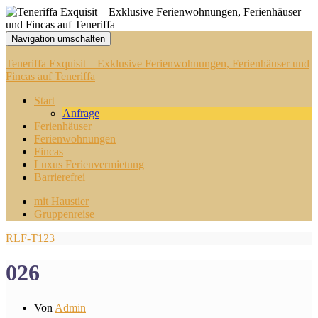
Navigation umschalten
Teneriffa Exquisit – Exklusive Ferienwohnungen, Ferienhäuser und
Fincas auf Teneriffa
Start
Anfrage
Ferienhäuser
Ferienwohnungen
Fincas
Luxus Ferienvermietung
Barrierefrei
mit Haustier
Gruppenreise
RLF-T123
026
Von
Admin