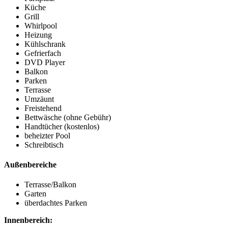
Küche
Grill
Whirlpool
Heizung
Kühlschrank
Gefrierfach
DVD Player
Balkon
Parken
Terrasse
Umzäunt
Freistehend
Bettwäsche (ohne Gebühr)
Handtücher (kostenlos)
beheizter Pool
Schreibtisch
Außenbereiche
Terrasse/Balkon
Garten
überdachtes Parken
Innenbereich: