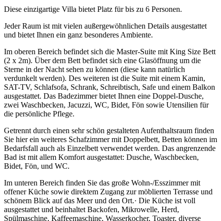
Diese einzigartige Villa bietet Platz für bis zu 6 Personen.
Jeder Raum ist mit vielen außergewöhnlichen Details ausgestattet
und bietet Ihnen ein ganz besonderes Ambiente.
Im oberen Bereich befindet sich die Master-Suite mit King Size Bett
(2 x 2m). Über dem Bett befindet sich eine Glasöffnung um die
Sterne in der Nacht sehen zu können (diese kann natürlich
verdunkelt werden). Des weiteren ist die Suite mit einem Kamin,
SAT-TV, Schlafsofa, Schrank, Schreibtisch, Safe und einem Balkon
ausgestattet. Das Badezimmer bietet Ihnen eine Doppel-Dusche,
zwei Waschbecken, Jacuzzi, WC, Bidet, Fön sowie Utensilien für
die persönliche Pflege.
Getrennt durch einen sehr schön gestalteten Aufenthaltsraum finden
Sie hier ein weiteres Schafzimmer mit Doppelbett, Betten können im
Bedarfsfall auch als Einzelbett verwendet werden. Das angrenzende
Bad ist mit allem Komfort ausgestattet: Dusche, Waschbecken,
Bidet, Fön, und WC.
Im unteren Bereich finden Sie das große Wohn-/Esszimmer mit
offener Küche sowie direktem Zugang zur möblierten Terrasse und
schönem Blick auf das Meer und den Ort.· Die Küche ist voll
ausgestattet und beinhaltet Backofen, Mikrowelle, Herd,
Spülmaschine, Kaffeemaschine, Wasserkocher, Toaster, diverse