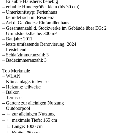
– Erlaubte Haustiere: beliebig
– erlaubte Hundegröße: klein (bis 30 cm)
– Unterkunftstyp: Ferienhaus
– befindet sich in: Residenz
– Art d. Gebäudes: Einfamilienhaus
– Gesamtanzahl d. Stockwerke im Gebäude über EG: 2
– Grundstücksfläche: 300 m²
– Baujahr: 2011
– letzte umfassende Renovierung: 2024
– freistehend
– Schlafzimmeranzahl: 3
– Badezimmeranzahl: 3
Top Merkmale
– WLAN
– Klimaanlage: teilweise
– Heizung: teilweise
– Balkon
– Terrasse
– Garten: zur alleinigen Nutzung
– Outdoorpool
– ㄴ zur alleinigen Nutzung
– ㄴ maximale Tiefe: 165 cm
– ㄴ Länge: 1000 cm
– ㄴ Breite: 280 cm