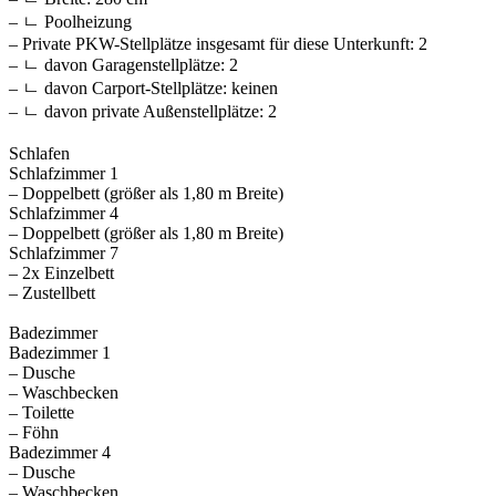
– ㄴ Poolheizung
– Private PKW-Stellplätze insgesamt für diese Unterkunft: 2
– ㄴ davon Garagenstellplätze: 2
– ㄴ davon Carport-Stellplätze: keinen
– ㄴ davon private Außen­stellplätze: 2
Schlafen
Schlafzimmer 1
– Doppelbett (größer als 1,80 m Breite)
Schlafzimmer 4
– Doppelbett (größer als 1,80 m Breite)
Schlafzimmer 7
– 2x Einzelbett
– Zustellbett
Badezimmer
Badezimmer 1
– Dusche
– Waschbecken
– Toilette
– Föhn
Badezimmer 4
– Dusche
– Waschbecken