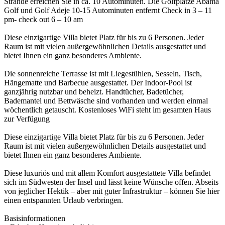
Strände erreichen Sie in ca. 10 Autominuten. Die Golfplätze Abama
Golf und Golf Adeje 10-15 Autominuten entfernt Check in 3 – 11
pm- check out 6 – 10 am
Diese einzigartige Villa bietet Platz für bis zu 6 Personen. Jeder
Raum ist mit vielen außergewöhnlichen Details ausgestattet und
bietet Ihnen ein ganz besonderes Ambiente.
Die sonnenreiche Terrasse ist mit Liegestühlen, Sesseln, Tisch,
Hängematte und Barbecue ausgestattet. Der Indoor-Pool ist
ganzjährig nutzbar und beheizt. Handtücher, Badetücher,
Bademantel und Bettwäsche sind vorhanden und werden einmal
wöchentlich getauscht. Kostenloses WiFi steht im gesamten Haus
zur Verfügung
Diese einzigartige Villa bietet Platz für bis zu 6 Personen. Jeder
Raum ist mit vielen außergewöhnlichen Details ausgestattet und
bietet Ihnen ein ganz besonderes Ambiente.
Diese luxuriös und mit allem Komfort ausgestattete Villa befindet
sich im Südwesten der Insel und lässt keine Wünsche offen. Abseits
von jeglicher Hektik – aber mit guter Infrastruktur – können Sie hier
einen entspannten Urlaub verbringen.
Basisinformationen