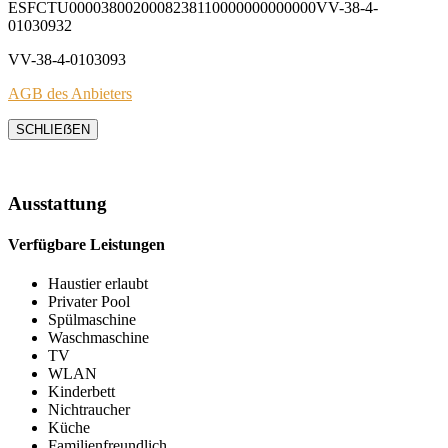
ESFCTU0000380020008238110000000000000VV-38-4-
01030932
VV-38-4-0103093
AGB des Anbieters
SCHLIEẞEN
Ausstattung
Verfügbare Leistungen
Haustier erlaubt
Privater Pool
Spülmaschine
Waschmaschine
TV
WLAN
Kinderbett
Nichtraucher
Küche
Familienfreundlich