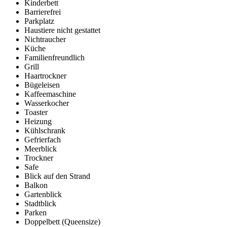
Kinderbett
Barrierefrei
Parkplatz
Haustiere nicht gestattet
Nichtraucher
Küche
Familienfreundlich
Grill
Haartrockner
Bügeleisen
Kaffeemaschine
Wasserkocher
Toaster
Heizung
Kühlschrank
Gefrierfach
Meerblick
Trockner
Safe
Blick auf den Strand
Balkon
Gartenblick
Stadtblick
Parken
Doppelbett (Queensize)