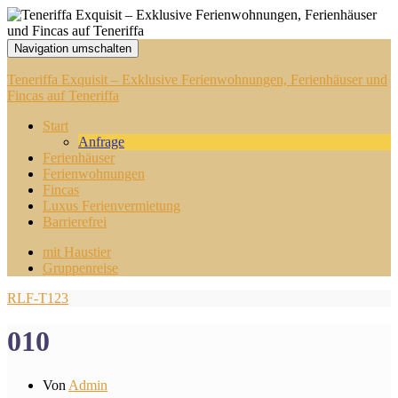
Navigation umschalten
Teneriffa Exquisit – Exklusive Ferienwohnungen, Ferienhäuser und
Fincas auf Teneriffa
Start
Anfrage
Ferienhäuser
Ferienwohnungen
Fincas
Luxus Ferienvermietung
Barrierefrei
mit Haustier
Gruppenreise
RLF-T123
010
Von
Admin