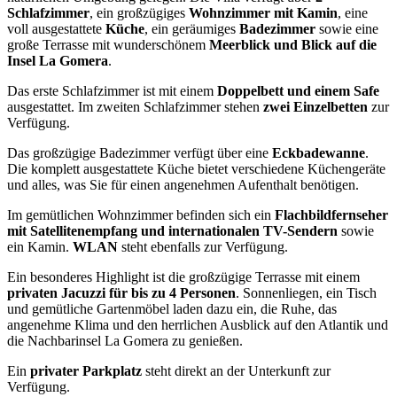
Schlafzimmer
, ein großzügiges
Wohnzimmer mit Kamin
, eine
voll ausgestattete
Küche
, ein geräumiges
Badezimmer
sowie eine
große Terrasse mit wunderschönem
Meerblick und Blick auf die
Insel La Gomera
.
Das erste Schlafzimmer ist mit einem
Doppelbett und einem Safe
ausgestattet. Im zweiten Schlafzimmer stehen
zwei Einzelbetten
zur
Verfügung.
Das großzügige Badezimmer verfügt über eine
Eckbadewanne
.
Die komplett ausgestattete Küche bietet verschiedene Küchengeräte
und alles, was Sie für einen angenehmen Aufenthalt benötigen.
Im gemütlichen Wohnzimmer befinden sich ein
Flachbildfernseher
mit Satellitenempfang und internationalen TV-Sendern
sowie
ein Kamin.
WLAN
steht ebenfalls zur Verfügung.
Ein besonderes Highlight ist die großzügige Terrasse mit einem
privaten Jacuzzi für bis zu 4 Personen
. Sonnenliegen, ein Tisch
und gemütliche Gartenmöbel laden dazu ein, die Ruhe, das
angenehme Klima und den herrlichen Ausblick auf den Atlantik und
die Nachbarinsel La Gomera zu genießen.
Ein
privater Parkplatz
steht direkt an der Unterkunft zur
Verfügung.