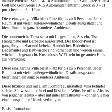
Strände erreichen Sie in ca. 10 Autominuten. Die Golfplätze Abama
Golf und Golf Adeje 10-15 Autominuten entfernt Check in 3 – 11
pm- check out 6 – 10 am
Diese einzigartige Villa bietet Platz für bis zu 6 Personen. Jeder
Raum ist mit vielen außergewöhnlichen Details ausgestattet und
bietet Ihnen ein ganz besonderes Ambiente.
Die sonnenreiche Terrasse ist mit Liegestühlen, Sesseln, Tisch,
Hängematte und Barbecue ausgestattet. Der Indoor-Pool ist
ganzjährig nutzbar und beheizt. Handtücher, Badetücher,
Bademantel und Bettwäsche sind vorhanden und werden einmal
wöchentlich getauscht. Kostenloses WiFi steht im gesamten Haus
zur Verfügung
Diese einzigartige Villa bietet Platz für bis zu 6 Personen. Jeder
Raum ist mit vielen außergewöhnlichen Details ausgestattet und
bietet Ihnen ein ganz besonderes Ambiente.
Diese luxuriös und mit allem Komfort ausgestattete Villa befindet
sich im Südwesten der Insel und lässt keine Wünsche offen. Abseits
von jeglicher Hektik – aber mit guter Infrastruktur – können Sie hier
einen entspannten Urlaub verbringen.
Basisinformationen