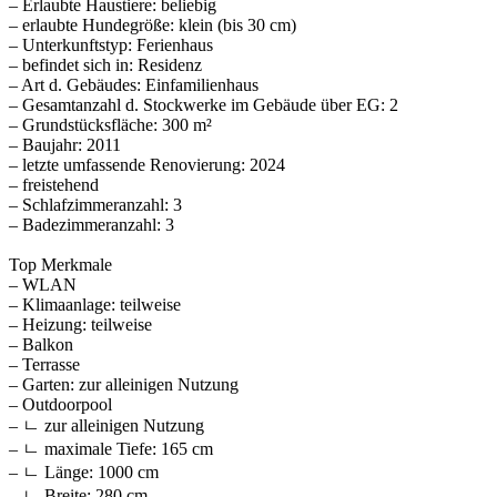
– Erlaubte Haustiere: beliebig
– erlaubte Hundegröße: klein (bis 30 cm)
– Unterkunftstyp: Ferienhaus
– befindet sich in: Residenz
– Art d. Gebäudes: Einfamilienhaus
– Gesamtanzahl d. Stockwerke im Gebäude über EG: 2
– Grundstücksfläche: 300 m²
– Baujahr: 2011
– letzte umfassende Renovierung: 2024
– freistehend
– Schlafzimmeranzahl: 3
– Badezimmeranzahl: 3
Top Merkmale
– WLAN
– Klimaanlage: teilweise
– Heizung: teilweise
– Balkon
– Terrasse
– Garten: zur alleinigen Nutzung
– Outdoorpool
– ㄴ zur alleinigen Nutzung
– ㄴ maximale Tiefe: 165 cm
– ㄴ Länge: 1000 cm
– ㄴ Breite: 280 cm