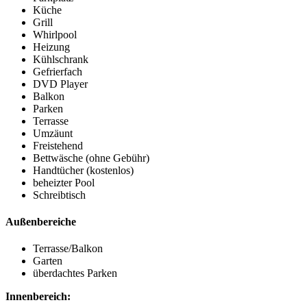
Küche
Grill
Whirlpool
Heizung
Kühlschrank
Gefrierfach
DVD Player
Balkon
Parken
Terrasse
Umzäunt
Freistehend
Bettwäsche (ohne Gebühr)
Handtücher (kostenlos)
beheizter Pool
Schreibtisch
Außenbereiche
Terrasse/Balkon
Garten
überdachtes Parken
Innenbereich: