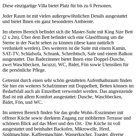
Diese einzigartige Villa bietet Platz für bis zu 6 Personen.
Jeder Raum ist mit vielen außergewöhnlichen Details ausgestattet
und bietet Ihnen ein ganz besonderes Ambiente.
Im oberen Bereich befindet sich die Master-Suite mit King Size Bett
(2 x 2m). Über dem Bett befindet sich eine Glasöffnung um die
Sterne in der Nacht sehen zu können (diese kann natürlich
verdunkelt werden). Des weiteren ist die Suite mit einem Kamin,
SAT-TV, Schlafsofa, Schrank, Schreibtisch, Safe und einem Balkon
ausgestattet. Das Badezimmer bietet Ihnen eine Doppel-Dusche,
zwei Waschbecken, Jacuzzi, WC, Bidet, Fön sowie Utensilien für
die persönliche Pflege.
Getrennt durch einen sehr schön gestalteten Aufenthaltsraum finden
Sie hier ein weiteres Schafzimmer mit Doppelbett, Betten können im
Bedarfsfall auch als Einzelbett verwendet werden. Das angrenzende
Bad ist mit allem Komfort ausgestattet: Dusche, Waschbecken,
Bidet, Fön, und WC.
Im unteren Bereich finden Sie das große Wohn-/Esszimmer mit
offener Küche sowie direktem Zugang zur möblierten Terrasse und
schönem Blick auf das Meer und den Ort.· Die Küche ist voll
ausgestattet und beinhaltet Backofen, Mikrowelle, Herd,
Spülmaschine, Kaffeemaschine, Wasserkocher, Toaster, diverse