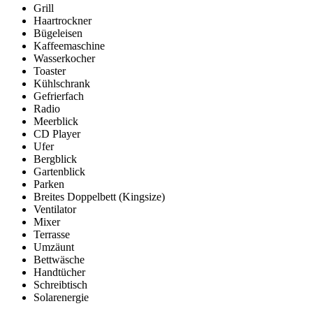
Grill
Haartrockner
Bügeleisen
Kaffeemaschine
Wasserkocher
Toaster
Kühlschrank
Gefrierfach
Radio
Meerblick
CD Player
Ufer
Bergblick
Gartenblick
Parken
Breites Doppelbett (Kingsize)
Ventilator
Mixer
Terrasse
Umzäunt
Bettwäsche
Handtücher
Schreibtisch
Solarenergie