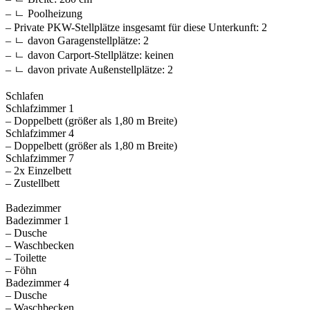
– ㄴ Poolheizung
– Private PKW-Stellplätze insgesamt für diese Unterkunft: 2
– ㄴ davon Garagenstellplätze: 2
– ㄴ davon Carport-Stellplätze: keinen
– ㄴ davon private Außen­stellplätze: 2
Schlafen
Schlafzimmer 1
– Doppelbett (größer als 1,80 m Breite)
Schlafzimmer 4
– Doppelbett (größer als 1,80 m Breite)
Schlafzimmer 7
– 2x Einzelbett
– Zustellbett
Badezimmer
Badezimmer 1
– Dusche
– Waschbecken
– Toilette
– Föhn
Badezimmer 4
– Dusche
– Waschbecken