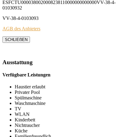
ESFCTU0000380020008238110000000000000VV-38-4-
01030932
VV-38-4-0103093
AGB des Anbieters
SCHLIEẞEN
Ausstattung
Verfügbare Leistungen
Haustier erlaubt
Privater Pool
Spülmaschine
Waschmaschine
TV
WLAN
Kinderbett
Nichtraucher
Küche
Familienfreundlich