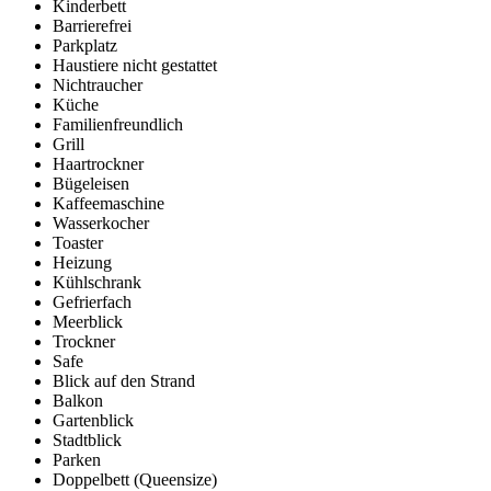
Kinderbett
Barrierefrei
Parkplatz
Haustiere nicht gestattet
Nichtraucher
Küche
Familienfreundlich
Grill
Haartrockner
Bügeleisen
Kaffeemaschine
Wasserkocher
Toaster
Heizung
Kühlschrank
Gefrierfach
Meerblick
Trockner
Safe
Blick auf den Strand
Balkon
Gartenblick
Stadtblick
Parken
Doppelbett (Queensize)