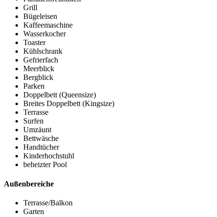
Grill
Bügeleisen
Kaffeemaschine
Wasserkocher
Toaster
Kühlschrank
Gefrierfach
Meerblick
Bergblick
Parken
Doppelbett (Queensize)
Breites Doppelbett (Kingsize)
Terrasse
Surfen
Umzäunt
Bettwäsche
Handtücher
Kinderhochstuhl
beheizter Pool
Außenbereiche
Terrasse/Balkon
Garten