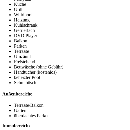
Küche
Grill
Whirlpool
Heizung
Kühlschrank
Gefrierfach
DVD Player
Balkon
Parken
Terrasse
Umzäunt
Freistehend
Bettwäsche (ohne Gebühr)
Handtücher (kostenlos)
beheizter Pool
Schreibtisch
Außenbereiche
Terrasse/Balkon
Garten
überdachtes Parken
Innenbereich: