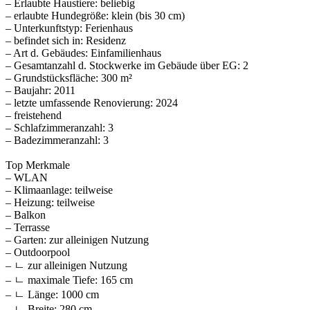
– Erlaubte Haustiere: beliebig
– erlaubte Hundegröße: klein (bis 30 cm)
– Unterkunftstyp: Ferienhaus
– befindet sich in: Residenz
– Art d. Gebäudes: Einfamilienhaus
– Gesamtanzahl d. Stockwerke im Gebäude über EG: 2
– Grundstücksfläche: 300 m²
– Baujahr: 2011
– letzte umfassende Renovierung: 2024
– freistehend
– Schlafzimmeranzahl: 3
– Badezimmeranzahl: 3
Top Merkmale
– WLAN
– Klimaanlage: teilweise
– Heizung: teilweise
– Balkon
– Terrasse
– Garten: zur alleinigen Nutzung
– Outdoorpool
– ㄴ zur alleinigen Nutzung
– ㄴ maximale Tiefe: 165 cm
– ㄴ Länge: 1000 cm
– ㄴ Breite: 280 cm