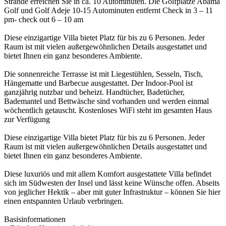
Strände erreichen Sie in ca. 10 Autominuten. Die Golfplätze Abama
Golf und Golf Adeje 10-15 Autominuten entfernt Check in 3 – 11
pm- check out 6 – 10 am
Diese einzigartige Villa bietet Platz für bis zu 6 Personen. Jeder
Raum ist mit vielen außergewöhnlichen Details ausgestattet und
bietet Ihnen ein ganz besonderes Ambiente.
Die sonnenreiche Terrasse ist mit Liegestühlen, Sesseln, Tisch,
Hängematte und Barbecue ausgestattet. Der Indoor-Pool ist
ganzjährig nutzbar und beheizt. Handtücher, Badetücher,
Bademantel und Bettwäsche sind vorhanden und werden einmal
wöchentlich getauscht. Kostenloses WiFi steht im gesamten Haus
zur Verfügung
Diese einzigartige Villa bietet Platz für bis zu 6 Personen. Jeder
Raum ist mit vielen außergewöhnlichen Details ausgestattet und
bietet Ihnen ein ganz besonderes Ambiente.
Diese luxuriös und mit allem Komfort ausgestattete Villa befindet
sich im Südwesten der Insel und lässt keine Wünsche offen. Abseits
von jeglicher Hektik – aber mit guter Infrastruktur – können Sie hier
einen entspannten Urlaub verbringen.
Basisinformationen