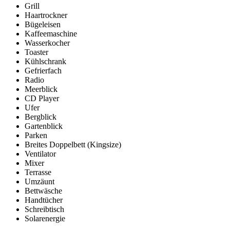
Grill
Haartrockner
Bügeleisen
Kaffeemaschine
Wasserkocher
Toaster
Kühlschrank
Gefrierfach
Radio
Meerblick
CD Player
Ufer
Bergblick
Gartenblick
Parken
Breites Doppelbett (Kingsize)
Ventilator
Mixer
Terrasse
Umzäunt
Bettwäsche
Handtücher
Schreibtisch
Solarenergie