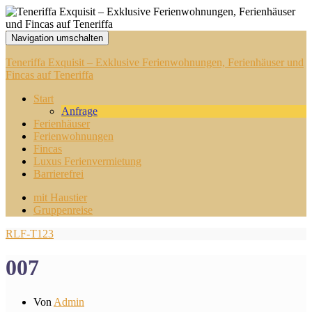
Navigation umschalten
Teneriffa Exquisit – Exklusive Ferienwohnungen, Ferienhäuser und
Fincas auf Teneriffa
Start
Anfrage
Ferienhäuser
Ferienwohnungen
Fincas
Luxus Ferienvermietung
Barrierefrei
mit Haustier
Gruppenreise
RLF-T123
007
Von
Admin