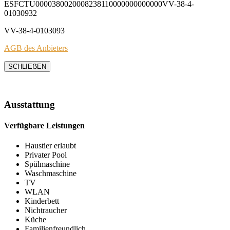
ESFCTU0000380020008238110000000000000VV-38-4-
01030932
VV-38-4-0103093
AGB des Anbieters
SCHLIEẞEN
Ausstattung
Verfügbare Leistungen
Haustier erlaubt
Privater Pool
Spülmaschine
Waschmaschine
TV
WLAN
Kinderbett
Nichtraucher
Küche
Familienfreundlich