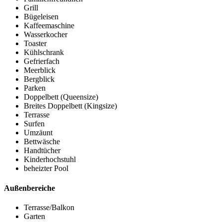
Grill
Bügeleisen
Kaffeemaschine
Wasserkocher
Toaster
Kühlschrank
Gefrierfach
Meerblick
Bergblick
Parken
Doppelbett (Queensize)
Breites Doppelbett (Kingsize)
Terrasse
Surfen
Umzäunt
Bettwäsche
Handtücher
Kinderhochstuhl
beheizter Pool
Außenbereiche
Terrasse/Balkon
Garten