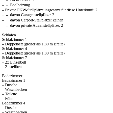
– ㄴ Poolheizung
– Private PKW-Stellplätze insgesamt für diese Unterkunft: 2
– ㄴ davon Garagenstellplätze: 2
– ㄴ davon Carport-Stellplätze: keinen
– ㄴ davon private Außen­stellplätze: 2
Schlafen
Schlafzimmer 1
– Doppelbett (größer als 1,80 m Breite)
Schlafzimmer 4
– Doppelbett (größer als 1,80 m Breite)
Schlafzimmer 7
– 2x Einzelbett
– Zustellbett
Badezimmer
Badezimmer 1
– Dusche
– Waschbecken
– Toilette
– Föhn
Badezimmer 4
– Dusche
– Waschbecken