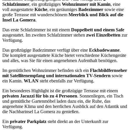
Schlafzimmer
, ein großzügiges
Wohnzimmer mit Kamin
, eine
voll ausgestattete
Küche
, ein geräumiges
Badezimmer
sowie eine
große Terrasse mit wunderschönem
Meerblick und Blick auf die
Insel La Gomera
.
Das erste Schlafzimmer ist mit einem
Doppelbett und einem Safe
ausgestattet. Im zweiten Schlafzimmer stehen
zwei Einzelbetten
zur
Verfügung.
Das großzügige Badezimmer verfügt über eine
Eckbadewanne
.
Die komplett ausgestattete Küche bietet verschiedene Küchengeräte
und alles, was Sie für einen angenehmen Aufenthalt benötigen.
Im gemütlichen Wohnzimmer befinden sich ein
Flachbildfernseher
mit Satellitenempfang und internationalen TV-Sendern
sowie
ein Kamin.
WLAN
steht ebenfalls zur Verfügung.
Ein besonderes Highlight ist die großzügige Terrasse mit einem
privaten Jacuzzi für bis zu 4 Personen
. Sonnenliegen, ein Tisch
und gemütliche Gartenmöbel laden dazu ein, die Ruhe, das
angenehme Klima und den herrlichen Ausblick auf den Atlantik und
die Nachbarinsel La Gomera zu genießen.
Ein
privater Parkplatz
steht direkt an der Unterkunft zur
Verfügung.