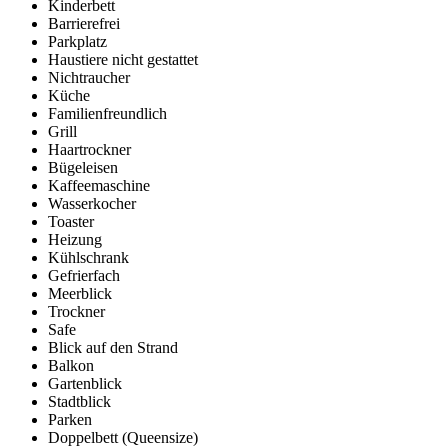
Kinderbett
Barrierefrei
Parkplatz
Haustiere nicht gestattet
Nichtraucher
Küche
Familienfreundlich
Grill
Haartrockner
Bügeleisen
Kaffeemaschine
Wasserkocher
Toaster
Heizung
Kühlschrank
Gefrierfach
Meerblick
Trockner
Safe
Blick auf den Strand
Balkon
Gartenblick
Stadtblick
Parken
Doppelbett (Queensize)