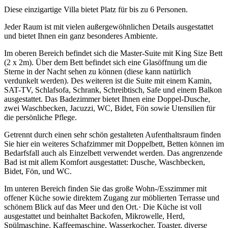
Diese einzigartige Villa bietet Platz für bis zu 6 Personen.
Jeder Raum ist mit vielen außergewöhnlichen Details ausgestattet
und bietet Ihnen ein ganz besonderes Ambiente.
Im oberen Bereich befindet sich die Master-Suite mit King Size Bett
(2 x 2m). Über dem Bett befindet sich eine Glasöffnung um die
Sterne in der Nacht sehen zu können (diese kann natürlich
verdunkelt werden). Des weiteren ist die Suite mit einem Kamin,
SAT-TV, Schlafsofa, Schrank, Schreibtisch, Safe und einem Balkon
ausgestattet. Das Badezimmer bietet Ihnen eine Doppel-Dusche,
zwei Waschbecken, Jacuzzi, WC, Bidet, Fön sowie Utensilien für
die persönliche Pflege.
Getrennt durch einen sehr schön gestalteten Aufenthaltsraum finden
Sie hier ein weiteres Schafzimmer mit Doppelbett, Betten können im
Bedarfsfall auch als Einzelbett verwendet werden. Das angrenzende
Bad ist mit allem Komfort ausgestattet: Dusche, Waschbecken,
Bidet, Fön, und WC.
Im unteren Bereich finden Sie das große Wohn-/Esszimmer mit
offener Küche sowie direktem Zugang zur möblierten Terrasse und
schönem Blick auf das Meer und den Ort.· Die Küche ist voll
ausgestattet und beinhaltet Backofen, Mikrowelle, Herd,
Spülmaschine, Kaffeemaschine, Wasserkocher, Toaster, diverse