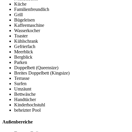
Küche
Familienfreundlich
Grill
Bügeleisen
Kaffeemaschine
Wasserkocher
Toaster
Kühlschrank
Gefrierfach
Meerblick
Bergblick
Parken
Doppelbett (Queensize)
Breites Doppelbett (Kingsize)
Terrasse
Surfen
Umzäunt
Bettwäsche
Handtücher
Kinderhochstuhl
beheizter Pool
Außenbereiche