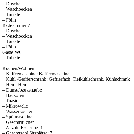
– Dusche
– Waschbecken
– Toilette
– Föhn
Badezimmer 7
– Dusche
– Waschbecken
– Toilette
– Föhn
Gäste-WC
– Toilette
Kochen/Wohnen
– Kaffeemaschine: Kaffeemaschine
– Kühl-/Gefrierschrank: Gefrierfach, Tiefkühlschrank, Kühlschrank
– Herd: Herd
– Dunstabzugshaube
– Backofen
– Toaster
– Mikrowelle
– Wasserkocher
– Spülmaschine
– Geschirrtücher
– Anzahl Esstische: 1
– Gesamtzahl Sitzplätze: 7