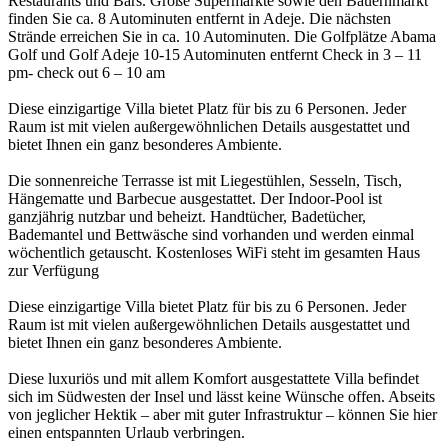
Restaurants und Bars. Große Supermärkte sowie den Bauernmarkt
finden Sie ca. 8 Autominuten entfernt in Adeje. Die nächsten
Strände erreichen Sie in ca. 10 Autominuten. Die Golfplätze Abama
Golf und Golf Adeje 10-15 Autominuten entfernt Check in 3 – 11
pm- check out 6 – 10 am
Diese einzigartige Villa bietet Platz für bis zu 6 Personen. Jeder
Raum ist mit vielen außergewöhnlichen Details ausgestattet und
bietet Ihnen ein ganz besonderes Ambiente.
Die sonnenreiche Terrasse ist mit Liegestühlen, Sesseln, Tisch,
Hängematte und Barbecue ausgestattet. Der Indoor-Pool ist
ganzjährig nutzbar und beheizt. Handtücher, Badetücher,
Bademantel und Bettwäsche sind vorhanden und werden einmal
wöchentlich getauscht. Kostenloses WiFi steht im gesamten Haus
zur Verfügung
Diese einzigartige Villa bietet Platz für bis zu 6 Personen. Jeder
Raum ist mit vielen außergewöhnlichen Details ausgestattet und
bietet Ihnen ein ganz besonderes Ambiente.
Diese luxuriös und mit allem Komfort ausgestattete Villa befindet
sich im Südwesten der Insel und lässt keine Wünsche offen. Abseits
von jeglicher Hektik – aber mit guter Infrastruktur – können Sie hier
einen entspannten Urlaub verbringen.