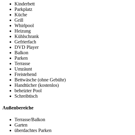
Kinderbett
Parkplatz
Küche
Grill
Whirlpool
Heizung
Kühlschrank
Gefrierfach
DVD Player
Balkon
Parken
Terrasse
Umzäunt
Freistehend
Bettwäsche (ohne Gebühr)
Handtücher (kostenlos)
beheizter Pool
Schreibtisch
Außenbereiche
Terrasse/Balkon
Garten
überdachtes Parken