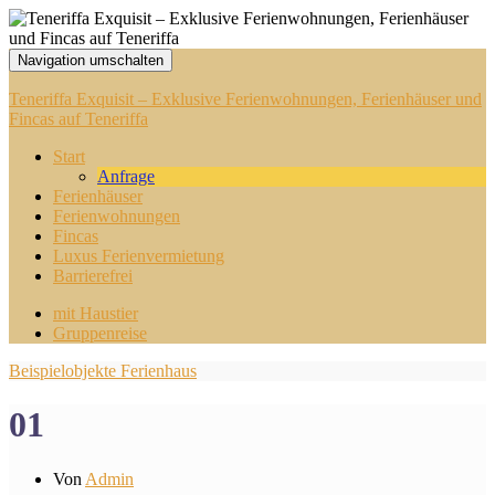
Navigation umschalten
Teneriffa Exquisit – Exklusive Ferienwohnungen, Ferienhäuser und
Fincas auf Teneriffa
Start
Anfrage
Ferienhäuser
Ferienwohnungen
Fincas
Luxus Ferienvermietung
Barrierefrei
mit Haustier
Gruppenreise
Beispielobjekte Ferienhaus
01
Von
Admin