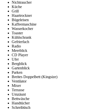
Nichtraucher
Küche
Grill
Haartrockner
Bügeleisen
Kaffeemaschine
Wasserkocher
Toaster
Kühlschrank
Gefrierfach
Radio
Meerblick
CD Player
Ufer
Bergblick
Gartenblick
Parken
Breites Doppelbett (Kingsize)
Ventilator
Mixer
Terrasse
Umzäunt
Bettwäsche
Handtücher
Schreibtisch