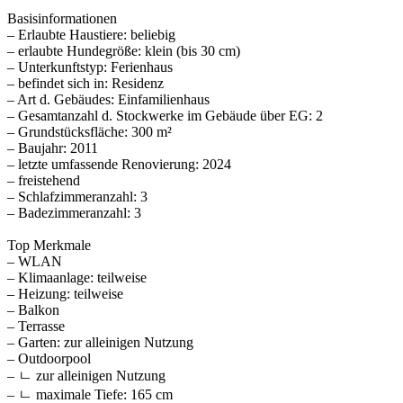
Basisinformationen
– Erlaubte Haustiere: beliebig
– erlaubte Hundegröße: klein (bis 30 cm)
– Unterkunftstyp: Ferienhaus
– befindet sich in: Residenz
– Art d. Gebäudes: Einfamilienhaus
– Gesamtanzahl d. Stockwerke im Gebäude über EG: 2
– Grundstücksfläche: 300 m²
– Baujahr: 2011
– letzte umfassende Renovierung: 2024
– freistehend
– Schlafzimmeranzahl: 3
– Badezimmeranzahl: 3
Top Merkmale
– WLAN
– Klimaanlage: teilweise
– Heizung: teilweise
– Balkon
– Terrasse
– Garten: zur alleinigen Nutzung
– Outdoorpool
– ㄴ zur alleinigen Nutzung
– ㄴ maximale Tiefe: 165 cm