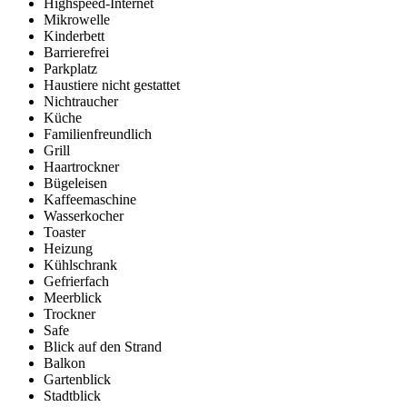
Highspeed-Internet
Mikrowelle
Kinderbett
Barrierefrei
Parkplatz
Haustiere nicht gestattet
Nichtraucher
Küche
Familienfreundlich
Grill
Haartrockner
Bügeleisen
Kaffeemaschine
Wasserkocher
Toaster
Heizung
Kühlschrank
Gefrierfach
Meerblick
Trockner
Safe
Blick auf den Strand
Balkon
Gartenblick
Stadtblick