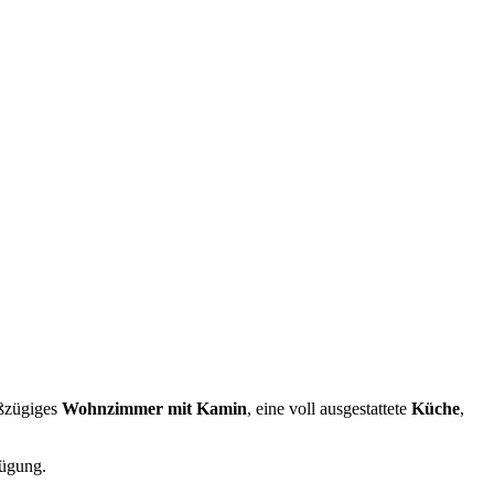
oßzügiges
Wohnzimmer mit Kamin
, eine voll ausgestattete
Küche
,
ügung.