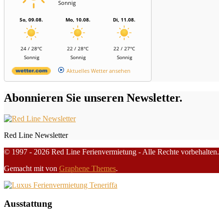
Sonnig
So, 09.08.
Mo, 10.08.
Di, 11.08.
24 / 28°C
22 / 28°C
22 / 27°C
Sonnig
Sonnig
Sonnig
Aktuelles Wetter ansehen
Abonnieren Sie unseren Newsletter.
Red Line Newsletter
© 1997 - 2026 Red Line Ferienvermietung - Alle Rechte vorbehalten.
Gemacht mit
von
Graphene Themes
.
Ausstattung