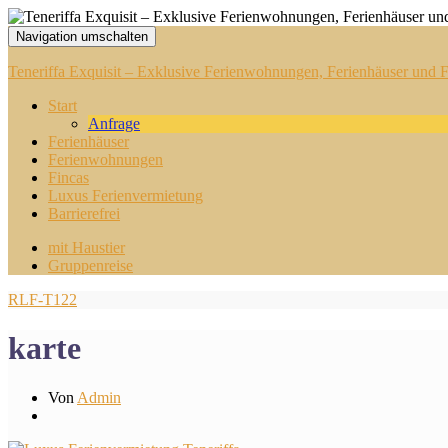
Navigation umschalten
Teneriffa Exquisit – Exklusive Ferienwohnungen, Ferienhäuser und Fi
Start
Anfrage
Ferienhäuser
Ferienwohnungen
Fincas
Luxus Ferienvermietung
Barrierefrei
mit Haustier
Gruppenreise
RLF-T122
karte
Von
Admin