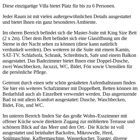
Diese einzigartige Villa bietet Platz für bis zu 6 Personen.
Jeder Raum ist mit vielen außergewöhnlichen Details ausgestattet
und bietet Ihnen ein ganz besonderes Ambiente.
Im oberen Bereich befindet sich die Master-Suite mit King Size Bett
(2 x 2m). Über dem Bett befindet sich eine Glasöffnung um die
Sterne in der Nacht sehen zu können (diese kann natürlich
verdunkelt werden). Des weiteren ist die Suite mit einem Kamin,
SAT-TV, Schlafsofa, Schrank, Schreibtisch, Safe und einem Balkon
ausgestattet. Das Badezimmer bietet Ihnen eine Doppel-Dusche,
zwei Waschbecken, Jacuzzi, WC, Bidet, Fön sowie Utensilien für
die persönliche Pflege.
Getrennt durch einen sehr schön gestalteten Aufenthaltsraum finden
Sie hier ein weiteres Schafzimmer mit Doppelbett, Betten können im
Bedarfsfall auch als Einzelbett verwendet werden. Das angrenzende
Bad ist mit allem Komfort ausgestattet: Dusche, Waschbecken,
Bidet, Fön, und WC.
Im unteren Bereich finden Sie das große Wohn-/Esszimmer mit
offener Küche sowie direktem Zugang zur möblierten Terrasse und
schönem Blick auf das Meer und den Ort.· Die Küche ist voll
ausgestattet und beinhaltet Backofen, Mikrowelle, Herd,
Spülmaschine, Kaffeemaschine, Wasserkocher, Toaster, diverse