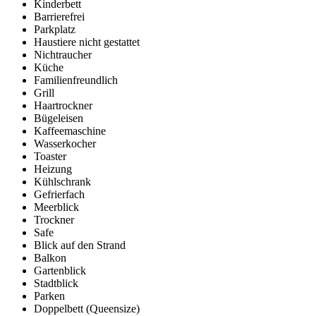
Kinderbett
Barrierefrei
Parkplatz
Haustiere nicht gestattet
Nichtraucher
Küche
Familienfreundlich
Grill
Haartrockner
Bügeleisen
Kaffeemaschine
Wasserkocher
Toaster
Heizung
Kühlschrank
Gefrierfach
Meerblick
Trockner
Safe
Blick auf den Strand
Balkon
Gartenblick
Stadtblick
Parken
Doppelbett (Queensize)