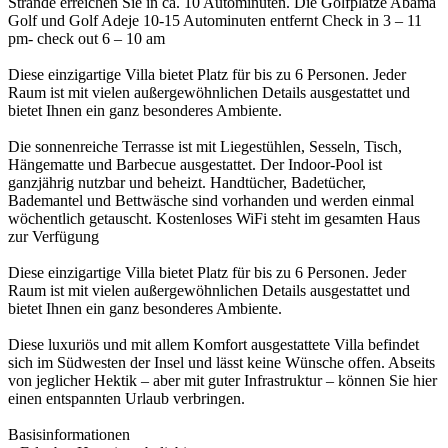
Strände erreichen Sie in ca. 10 Autominuten. Die Golfplätze Abama
Golf und Golf Adeje 10-15 Autominuten entfernt Check in 3 – 11
pm- check out 6 – 10 am
Diese einzigartige Villa bietet Platz für bis zu 6 Personen. Jeder
Raum ist mit vielen außergewöhnlichen Details ausgestattet und
bietet Ihnen ein ganz besonderes Ambiente.
Die sonnenreiche Terrasse ist mit Liegestühlen, Sesseln, Tisch,
Hängematte und Barbecue ausgestattet. Der Indoor-Pool ist
ganzjährig nutzbar und beheizt. Handtücher, Badetücher,
Bademantel und Bettwäsche sind vorhanden und werden einmal
wöchentlich getauscht. Kostenloses WiFi steht im gesamten Haus
zur Verfügung
Diese einzigartige Villa bietet Platz für bis zu 6 Personen. Jeder
Raum ist mit vielen außergewöhnlichen Details ausgestattet und
bietet Ihnen ein ganz besonderes Ambiente.
Diese luxuriös und mit allem Komfort ausgestattete Villa befindet
sich im Südwesten der Insel und lässt keine Wünsche offen. Abseits
von jeglicher Hektik – aber mit guter Infrastruktur – können Sie hier
einen entspannten Urlaub verbringen.
Basisinformationen