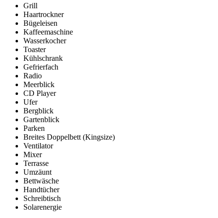
Grill
Haartrockner
Bügeleisen
Kaffeemaschine
Wasserkocher
Toaster
Kühlschrank
Gefrierfach
Radio
Meerblick
CD Player
Ufer
Bergblick
Gartenblick
Parken
Breites Doppelbett (Kingsize)
Ventilator
Mixer
Terrasse
Umzäunt
Bettwäsche
Handtücher
Schreibtisch
Solarenergie