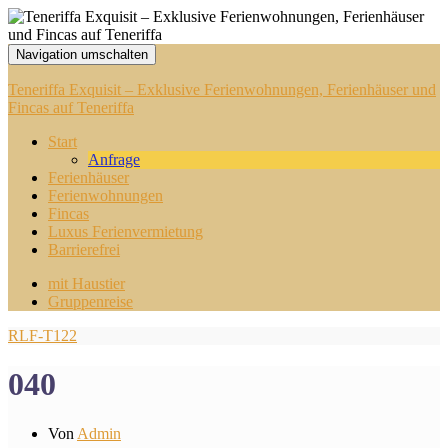
Navigation umschalten
Teneriffa Exquisit – Exklusive Ferienwohnungen, Ferienhäuser und
Fincas auf Teneriffa
Start
Anfrage
Ferienhäuser
Ferienwohnungen
Fincas
Luxus Ferienvermietung
Barrierefrei
mit Haustier
Gruppenreise
RLF-T122
040
Von
Admin