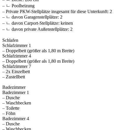
– ㄴ Poolheizung
– Private PKW-Stellplätze insgesamt für diese Unterkunft: 2
– ㄴ davon Garagenstellplätze: 2
– ㄴ davon Carport-Stellplätze: keinen
– ㄴ davon private Außen­stellplätze: 2
Schlafen
Schlafzimmer 1
– Doppelbett (größer als 1,80 m Breite)
Schlafzimmer 4
– Doppelbett (größer als 1,80 m Breite)
Schlafzimmer 7
– 2x Einzelbett
– Zustellbett
Badezimmer
Badezimmer 1
– Dusche
– Waschbecken
– Toilette
– Föhn
Badezimmer 4
– Dusche
– Waschbecken