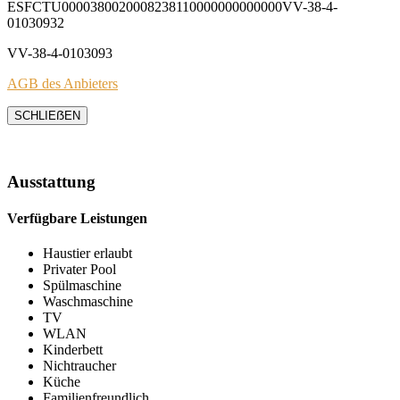
ESFCTU0000380020008238110000000000000VV-38-4-
01030932
VV-38-4-0103093
AGB des Anbieters
SCHLIEẞEN
Ausstattung
Verfügbare Leistungen
Haustier erlaubt
Privater Pool
Spülmaschine
Waschmaschine
TV
WLAN
Kinderbett
Nichtraucher
Küche
Familienfreundlich