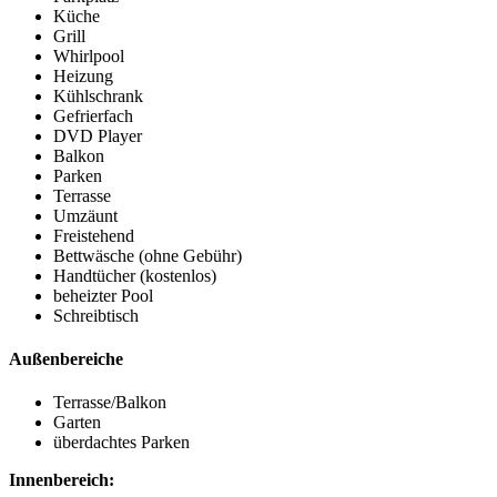
Küche
Grill
Whirlpool
Heizung
Kühlschrank
Gefrierfach
DVD Player
Balkon
Parken
Terrasse
Umzäunt
Freistehend
Bettwäsche (ohne Gebühr)
Handtücher (kostenlos)
beheizter Pool
Schreibtisch
Außenbereiche
Terrasse/Balkon
Garten
überdachtes Parken
Innenbereich: