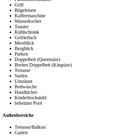
Grill
Bügeleisen
Kaffeemaschine
Wasserkocher
Toaster
Kühlschrank
Gefrierfach
Meerblick
Bergblick
Parken
Doppelbett (Queensize)
Breites Doppelbett (Kingsize)
Terrasse
Surfen
Umzäunt
Bettwäsche
Handtücher
Kinderhochstuhl
beheizter Pool
Außenbereiche
Terrasse/Balkon
Garten