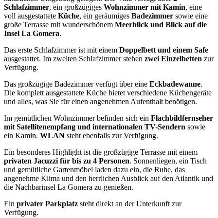
Schlafzimmer
, ein großzügiges
Wohnzimmer mit Kamin
, eine
voll ausgestattete
Küche
, ein geräumiges
Badezimmer
sowie eine
große Terrasse mit wunderschönem
Meerblick und Blick auf die
Insel La Gomera
.
Das erste Schlafzimmer ist mit einem
Doppelbett und einem Safe
ausgestattet. Im zweiten Schlafzimmer stehen
zwei Einzelbetten
zur
Verfügung.
Das großzügige Badezimmer verfügt über eine
Eckbadewanne
.
Die komplett ausgestattete Küche bietet verschiedene Küchengeräte
und alles, was Sie für einen angenehmen Aufenthalt benötigen.
Im gemütlichen Wohnzimmer befinden sich ein
Flachbildfernseher
mit Satellitenempfang und internationalen TV-Sendern
sowie
ein Kamin.
WLAN
steht ebenfalls zur Verfügung.
Ein besonderes Highlight ist die großzügige Terrasse mit einem
privaten Jacuzzi für bis zu 4 Personen
. Sonnenliegen, ein Tisch
und gemütliche Gartenmöbel laden dazu ein, die Ruhe, das
angenehme Klima und den herrlichen Ausblick auf den Atlantik und
die Nachbarinsel La Gomera zu genießen.
Ein
privater Parkplatz
steht direkt an der Unterkunft zur
Verfügung.