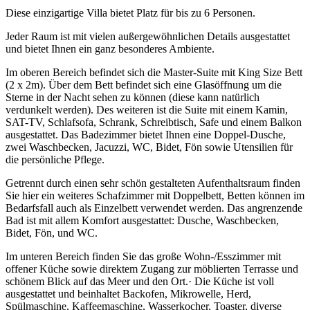
Diese einzigartige Villa bietet Platz für bis zu 6 Personen.
Jeder Raum ist mit vielen außergewöhnlichen Details ausgestattet
und bietet Ihnen ein ganz besonderes Ambiente.
Im oberen Bereich befindet sich die Master-Suite mit King Size Bett
(2 x 2m). Über dem Bett befindet sich eine Glasöffnung um die
Sterne in der Nacht sehen zu können (diese kann natürlich
verdunkelt werden). Des weiteren ist die Suite mit einem Kamin,
SAT-TV, Schlafsofa, Schrank, Schreibtisch, Safe und einem Balkon
ausgestattet. Das Badezimmer bietet Ihnen eine Doppel-Dusche,
zwei Waschbecken, Jacuzzi, WC, Bidet, Fön sowie Utensilien für
die persönliche Pflege.
Getrennt durch einen sehr schön gestalteten Aufenthaltsraum finden
Sie hier ein weiteres Schafzimmer mit Doppelbett, Betten können im
Bedarfsfall auch als Einzelbett verwendet werden. Das angrenzende
Bad ist mit allem Komfort ausgestattet: Dusche, Waschbecken,
Bidet, Fön, und WC.
Im unteren Bereich finden Sie das große Wohn-/Esszimmer mit
offener Küche sowie direktem Zugang zur möblierten Terrasse und
schönem Blick auf das Meer und den Ort.· Die Küche ist voll
ausgestattet und beinhaltet Backofen, Mikrowelle, Herd,
Spülmaschine, Kaffeemaschine, Wasserkocher, Toaster, diverse