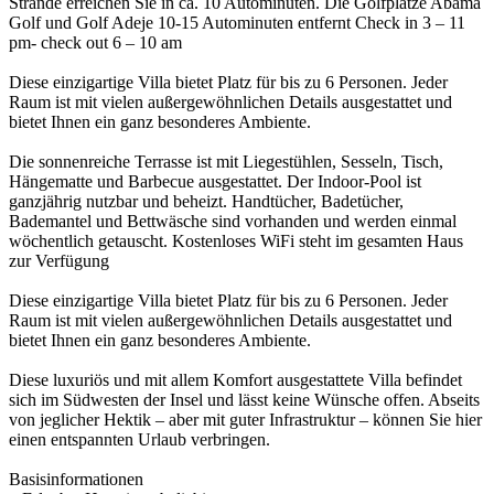
Strände erreichen Sie in ca. 10 Autominuten. Die Golfplätze Abama
Golf und Golf Adeje 10-15 Autominuten entfernt Check in 3 – 11
pm- check out 6 – 10 am
Diese einzigartige Villa bietet Platz für bis zu 6 Personen. Jeder
Raum ist mit vielen außergewöhnlichen Details ausgestattet und
bietet Ihnen ein ganz besonderes Ambiente.
Die sonnenreiche Terrasse ist mit Liegestühlen, Sesseln, Tisch,
Hängematte und Barbecue ausgestattet. Der Indoor-Pool ist
ganzjährig nutzbar und beheizt. Handtücher, Badetücher,
Bademantel und Bettwäsche sind vorhanden und werden einmal
wöchentlich getauscht. Kostenloses WiFi steht im gesamten Haus
zur Verfügung
Diese einzigartige Villa bietet Platz für bis zu 6 Personen. Jeder
Raum ist mit vielen außergewöhnlichen Details ausgestattet und
bietet Ihnen ein ganz besonderes Ambiente.
Diese luxuriös und mit allem Komfort ausgestattete Villa befindet
sich im Südwesten der Insel und lässt keine Wünsche offen. Abseits
von jeglicher Hektik – aber mit guter Infrastruktur – können Sie hier
einen entspannten Urlaub verbringen.
Basisinformationen