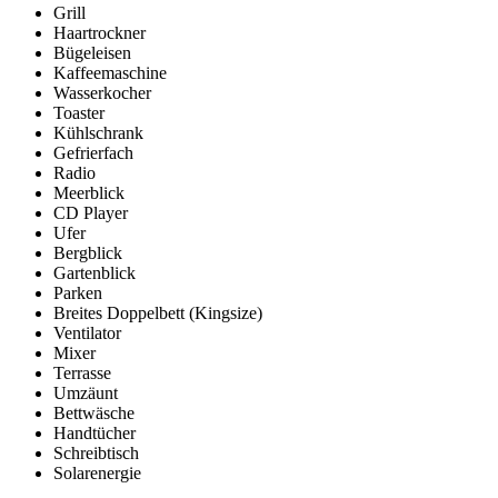
Grill
Haartrockner
Bügeleisen
Kaffeemaschine
Wasserkocher
Toaster
Kühlschrank
Gefrierfach
Radio
Meerblick
CD Player
Ufer
Bergblick
Gartenblick
Parken
Breites Doppelbett (Kingsize)
Ventilator
Mixer
Terrasse
Umzäunt
Bettwäsche
Handtücher
Schreibtisch
Solarenergie