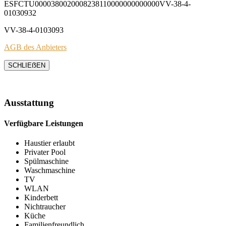
ESFCTU0000380020008238110000000000000VV-38-4-
01030932
VV-38-4-0103093
AGB des Anbieters
SCHLIEẞEN
Ausstattung
Verfügbare Leistungen
Haustier erlaubt
Privater Pool
Spülmaschine
Waschmaschine
TV
WLAN
Kinderbett
Nichtraucher
Küche
Familienfreundlich