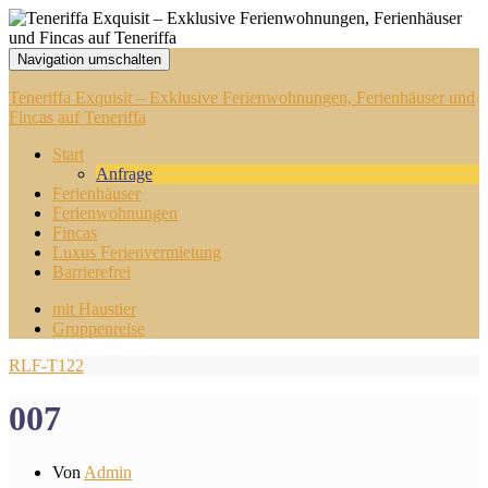
Navigation umschalten
Teneriffa Exquisit – Exklusive Ferienwohnungen, Ferienhäuser und
Fincas auf Teneriffa
Start
Anfrage
Ferienhäuser
Ferienwohnungen
Fincas
Luxus Ferienvermietung
Barrierefrei
mit Haustier
Gruppenreise
RLF-T122
007
Von
Admin