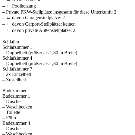
– ㄴ Poolheizung
– Private PKW-Stellplätze insgesamt für diese Unterkunft: 2
– ㄴ davon Garagenstellplätze: 2
– ㄴ davon Carport-Stellplätze: keinen
– ㄴ davon private Außen­stellplätze: 2
Schlafen
Schlafzimmer 1
– Doppelbett (größer als 1,80 m Breite)
Schlafzimmer 4
– Doppelbett (größer als 1,80 m Breite)
Schlafzimmer 7
– 2x Einzelbett
– Zustellbett
Badezimmer
Badezimmer 1
– Dusche
– Waschbecken
– Toilette
– Föhn
Badezimmer 4
– Dusche
– Waschbecken