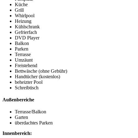
Küche
Grill
Whirlpool
Heizung
Kühlschrank
Gefrierfach
DVD Player
Balkon
Parken
Terrasse
Umzäunt
Freistehend
Bettwäsche (ohne Gebühr)
Handtücher (kostenlos)
beheizter Pool
Schreibtisch
Außenbereiche
Terrasse/Balkon
Garten
überdachtes Parken
Innenbereich: