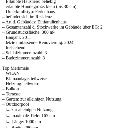
– Erlaubte Haustiere: beliebig
– erlaubte Hundegröße: klein (bis 30 cm)
– Unterkunftstyp: Ferienhaus
– befindet sich in: Residenz
– Art d. Gebäudes: Einfamilienhaus
– Gesamtanzahl d. Stockwerke im Gebäude über EG: 2
– Grundstücksfläche: 300 m²
– Baujahr: 2011
– letzte umfassende Renovierung: 2024
– freistehend
– Schlafzimmeranzahl: 3
– Badezimmeranzahl: 3
Top Merkmale
– WLAN
– Klimaanlage: teilweise
– Heizung: teilweise
– Balkon
– Terrasse
– Garten: zur alleinigen Nutzung
– Outdoorpool
– ㄴ zur alleinigen Nutzung
– ㄴ maximale Tiefe: 165 cm
– ㄴ Länge: 1000 cm
– ㄴ Breite: 280 cm