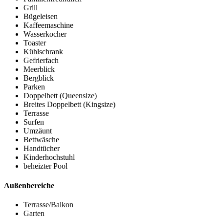
Grill
Bügeleisen
Kaffeemaschine
Wasserkocher
Toaster
Kühlschrank
Gefrierfach
Meerblick
Bergblick
Parken
Doppelbett (Queensize)
Breites Doppelbett (Kingsize)
Terrasse
Surfen
Umzäunt
Bettwäsche
Handtücher
Kinderhochstuhl
beheizter Pool
Außenbereiche
Terrasse/Balkon
Garten