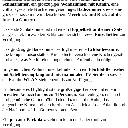
Schlafzimmer
, ein großzügiges
Wohnzimmer mit Kamin
, eine
voll ausgestattete
Küche
, ein geräumiges
Badezimmer
sowie eine
große Terrasse mit wunderschönem
Meerblick und Blick auf die
Insel La Gomera
.
Das erste Schlafzimmer ist mit einem
Doppelbett und einem Safe
ausgestattet. Im zweiten Schlafzimmer stehen
zwei Einzelbetten
zur
Verfügung.
Das großzügige Badezimmer verfügt über eine
Eckbadewanne
.
Die komplett ausgestattete Küche bietet verschiedene Küchengeräte
und alles, was Sie für einen angenehmen Aufenthalt benötigen.
Im gemütlichen Wohnzimmer befinden sich ein
Flachbildfernseher
mit Satellitenempfang und internationalen TV-Sendern
sowie
ein Kamin.
WLAN
steht ebenfalls zur Verfügung.
Ein besonderes Highlight ist die großzügige Terrasse mit einem
privaten Jacuzzi für bis zu 4 Personen
. Sonnenliegen, ein Tisch
und gemütliche Gartenmöbel laden dazu ein, die Ruhe, das
angenehme Klima und den herrlichen Ausblick auf den Atlantik und
die Nachbarinsel La Gomera zu genießen.
Ein
privater Parkplatz
steht direkt an der Unterkunft zur
Verfügung.