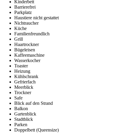
Kinderbett
Barrierefrei
Parkplatz
Haustiere nicht gestattet
Nichtraucher
Küche
Familienfreundlich
Grill
Haartrockner
Bügeleisen
Kaffeemaschine
Wasserkocher
Toaster
Heizung
Kühlschrank
Gefrierfach
Meerblick
Trockner
Safe
Blick auf den Strand
Balkon
Gartenblick
Stadtblick
Parken
Doppelbett (Queensize)