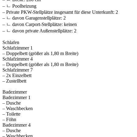
– ㄴ Poolheizung
– Private PKW-Stellplätze insgesamt für diese Unterkunft: 2
– ㄴ davon Garagenstellplätze: 2
– ㄴ davon Carport-Stellplätze: keinen
– ㄴ davon private Außen­stellplätze: 2
Schlafen
Schlafzimmer 1
– Doppelbett (größer als 1,80 m Breite)
Schlafzimmer 4
– Doppelbett (größer als 1,80 m Breite)
Schlafzimmer 7
– 2x Einzelbett
– Zustellbett
Badezimmer
Badezimmer 1
– Dusche
– Waschbecken
– Toilette
– Föhn
Badezimmer 4
– Dusche
– Waschbecken