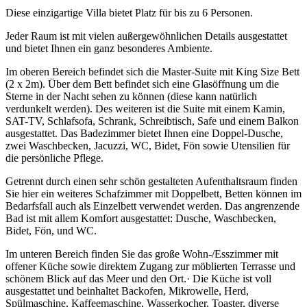
Diese einzigartige Villa bietet Platz für bis zu 6 Personen.
Jeder Raum ist mit vielen außergewöhnlichen Details ausgestattet
und bietet Ihnen ein ganz besonderes Ambiente.
Im oberen Bereich befindet sich die Master-Suite mit King Size Bett
(2 x 2m). Über dem Bett befindet sich eine Glasöffnung um die
Sterne in der Nacht sehen zu können (diese kann natürlich
verdunkelt werden). Des weiteren ist die Suite mit einem Kamin,
SAT-TV, Schlafsofa, Schrank, Schreibtisch, Safe und einem Balkon
ausgestattet. Das Badezimmer bietet Ihnen eine Doppel-Dusche,
zwei Waschbecken, Jacuzzi, WC, Bidet, Fön sowie Utensilien für
die persönliche Pflege.
Getrennt durch einen sehr schön gestalteten Aufenthaltsraum finden
Sie hier ein weiteres Schafzimmer mit Doppelbett, Betten können im
Bedarfsfall auch als Einzelbett verwendet werden. Das angrenzende
Bad ist mit allem Komfort ausgestattet: Dusche, Waschbecken,
Bidet, Fön, und WC.
Im unteren Bereich finden Sie das große Wohn-/Esszimmer mit
offener Küche sowie direktem Zugang zur möblierten Terrasse und
schönem Blick auf das Meer und den Ort.· Die Küche ist voll
ausgestattet und beinhaltet Backofen, Mikrowelle, Herd,
Spülmaschine, Kaffeemaschine, Wasserkocher, Toaster, diverse