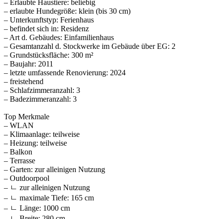
– Erlaubte Haustiere: beliebig
– erlaubte Hundegröße: klein (bis 30 cm)
– Unterkunftstyp: Ferienhaus
– befindet sich in: Residenz
– Art d. Gebäudes: Einfamilienhaus
– Gesamtanzahl d. Stockwerke im Gebäude über EG: 2
– Grundstücksfläche: 300 m²
– Baujahr: 2011
– letzte umfassende Renovierung: 2024
– freistehend
– Schlafzimmeranzahl: 3
– Badezimmeranzahl: 3
Top Merkmale
– WLAN
– Klimaanlage: teilweise
– Heizung: teilweise
– Balkon
– Terrasse
– Garten: zur alleinigen Nutzung
– Outdoorpool
– ㄴ zur alleinigen Nutzung
– ㄴ maximale Tiefe: 165 cm
– ㄴ Länge: 1000 cm
– ㄴ Breite: 280 cm