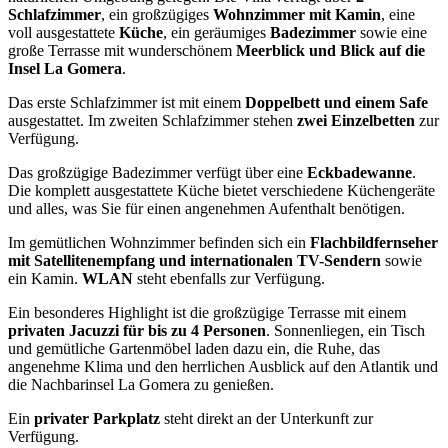
Schlafzimmer
, ein großzügiges
Wohnzimmer mit Kamin
, eine
voll ausgestattete
Küche
, ein geräumiges
Badezimmer
sowie eine
große Terrasse mit wunderschönem
Meerblick und Blick auf die
Insel La Gomera
.
Das erste Schlafzimmer ist mit einem
Doppelbett und einem Safe
ausgestattet. Im zweiten Schlafzimmer stehen
zwei Einzelbetten
zur
Verfügung.
Das großzügige Badezimmer verfügt über eine
Eckbadewanne
.
Die komplett ausgestattete Küche bietet verschiedene Küchengeräte
und alles, was Sie für einen angenehmen Aufenthalt benötigen.
Im gemütlichen Wohnzimmer befinden sich ein
Flachbildfernseher
mit Satellitenempfang und internationalen TV-Sendern
sowie
ein Kamin.
WLAN
steht ebenfalls zur Verfügung.
Ein besonderes Highlight ist die großzügige Terrasse mit einem
privaten Jacuzzi für bis zu 4 Personen
. Sonnenliegen, ein Tisch
und gemütliche Gartenmöbel laden dazu ein, die Ruhe, das
angenehme Klima und den herrlichen Ausblick auf den Atlantik und
die Nachbarinsel La Gomera zu genießen.
Ein
privater Parkplatz
steht direkt an der Unterkunft zur
Verfügung.