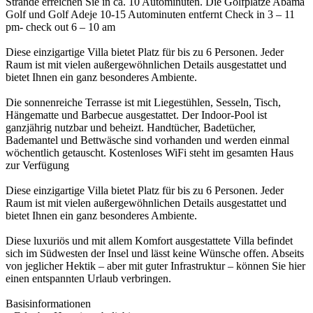
Strände erreichen Sie in ca. 10 Autominuten. Die Golfplätze Abama
Golf und Golf Adeje 10-15 Autominuten entfernt Check in 3 – 11
pm- check out 6 – 10 am
Diese einzigartige Villa bietet Platz für bis zu 6 Personen. Jeder
Raum ist mit vielen außergewöhnlichen Details ausgestattet und
bietet Ihnen ein ganz besonderes Ambiente.
Die sonnenreiche Terrasse ist mit Liegestühlen, Sesseln, Tisch,
Hängematte und Barbecue ausgestattet. Der Indoor-Pool ist
ganzjährig nutzbar und beheizt. Handtücher, Badetücher,
Bademantel und Bettwäsche sind vorhanden und werden einmal
wöchentlich getauscht. Kostenloses WiFi steht im gesamten Haus
zur Verfügung
Diese einzigartige Villa bietet Platz für bis zu 6 Personen. Jeder
Raum ist mit vielen außergewöhnlichen Details ausgestattet und
bietet Ihnen ein ganz besonderes Ambiente.
Diese luxuriös und mit allem Komfort ausgestattete Villa befindet
sich im Südwesten der Insel und lässt keine Wünsche offen. Abseits
von jeglicher Hektik – aber mit guter Infrastruktur – können Sie hier
einen entspannten Urlaub verbringen.
Basisinformationen