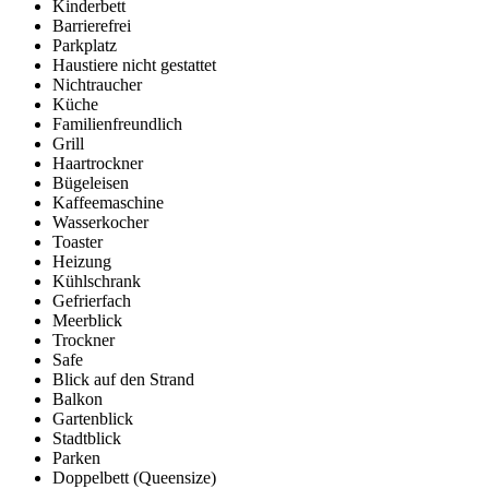
Kinderbett
Barrierefrei
Parkplatz
Haustiere nicht gestattet
Nichtraucher
Küche
Familienfreundlich
Grill
Haartrockner
Bügeleisen
Kaffeemaschine
Wasserkocher
Toaster
Heizung
Kühlschrank
Gefrierfach
Meerblick
Trockner
Safe
Blick auf den Strand
Balkon
Gartenblick
Stadtblick
Parken
Doppelbett (Queensize)