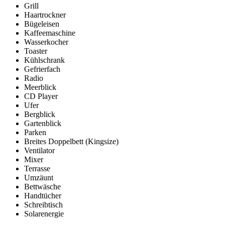
Grill
Haartrockner
Bügeleisen
Kaffeemaschine
Wasserkocher
Toaster
Kühlschrank
Gefrierfach
Radio
Meerblick
CD Player
Ufer
Bergblick
Gartenblick
Parken
Breites Doppelbett (Kingsize)
Ventilator
Mixer
Terrasse
Umzäunt
Bettwäsche
Handtücher
Schreibtisch
Solarenergie