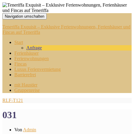
Navigation umschalten
Teneriffa Exquisit – Exklusive Ferienwohnungen, Ferienhäuser und
Fincas auf Teneriffa
Start
Anfrage
Ferienhäuser
Ferienwohnungen
Fincas
Luxus Ferienvermietung
Barrierefrei
mit Haustier
Gruppenreise
RLF-T121
031
Von
Admin