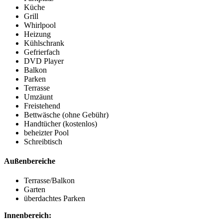
Küche
Grill
Whirlpool
Heizung
Kühlschrank
Gefrierfach
DVD Player
Balkon
Parken
Terrasse
Umzäunt
Freistehend
Bettwäsche (ohne Gebühr)
Handtücher (kostenlos)
beheizter Pool
Schreibtisch
Außenbereiche
Terrasse/Balkon
Garten
überdachtes Parken
Innenbereich: