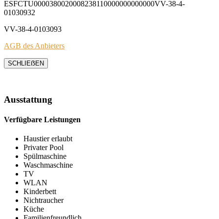
ESFCTU0000380020008238110000000000000VV-38-4-
01030932
VV-38-4-0103093
AGB des Anbieters
SCHLIEẞEN
Ausstattung
Verfügbare Leistungen
Haustier erlaubt
Privater Pool
Spülmaschine
Waschmaschine
TV
WLAN
Kinderbett
Nichtraucher
Küche
Familienfreundlich