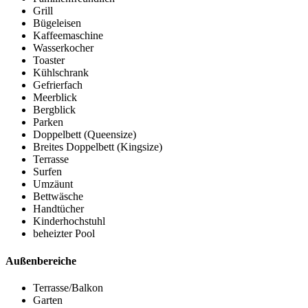
Grill
Bügeleisen
Kaffeemaschine
Wasserkocher
Toaster
Kühlschrank
Gefrierfach
Meerblick
Bergblick
Parken
Doppelbett (Queensize)
Breites Doppelbett (Kingsize)
Terrasse
Surfen
Umzäunt
Bettwäsche
Handtücher
Kinderhochstuhl
beheizter Pool
Außenbereiche
Terrasse/Balkon
Garten