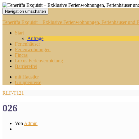
Navigation umschalten
Teneriffa Exquisit – Exklusive Ferienwohnungen, Ferienhäuser und Fi
Start
Anfrage
Ferienhäuser
Ferienwohnungen
Fincas
Luxus Ferienvermietung
Barrierefrei
mit Haustier
Gruppenreise
RLF-T121
026
Von
Admin