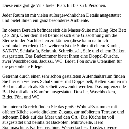
Diese einzigartige Villa bietet Platz für bis zu 6 Personen.
Jeder Raum ist mit vielen außergewöhnlichen Details ausgestattet
und bietet Ihnen ein ganz besonderes Ambiente.
Im oberen Bereich befindet sich die Master-Suite mit King Size Bett
(2 x 2m). Über dem Bett befindet sich eine Glasöffnung um die
Sterne in der Nacht sehen zu können (diese kann natürlich
verdunkelt werden). Des weiteren ist die Suite mit einem Kamin,
SAT-TV, Schlafsofa, Schrank, Schreibtisch, Safe und einem Balkon
ausgestattet. Das Badezimmer bietet Ihnen eine Doppel-Dusche,
zwei Waschbecken, Jacuzzi, WC, Bidet, Fön sowie Utensilien für
die persönliche Pflege.
Getrennt durch einen sehr schön gestalteten Aufenthaltsraum finden
Sie hier ein weiteres Schafzimmer mit Doppelbett, Betten können im
Bedarfsfall auch als Einzelbett verwendet werden. Das angrenzende
Bad ist mit allem Komfort ausgestattet: Dusche, Waschbecken,
Bidet, Fön, und WC.
Im unteren Bereich finden Sie das große Wohn-/Esszimmer mit
offener Küche sowie direktem Zugang zur möblierten Terrasse und
schönem Blick auf das Meer und den Ort.· Die Küche ist voll
ausgestattet und beinhaltet Backofen, Mikrowelle, Herd,
Spülmaschine, Kaffeemaschine, Wasserkocher, Toaster, diverse