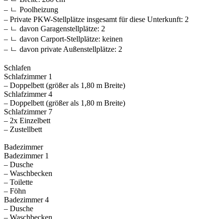
– ㄴ Poolheizung
– Private PKW-Stellplätze insgesamt für diese Unterkunft: 2
– ㄴ davon Garagenstellplätze: 2
– ㄴ davon Carport-Stellplätze: keinen
– ㄴ davon private Außen­stellplätze: 2
Schlafen
Schlafzimmer 1
– Doppelbett (größer als 1,80 m Breite)
Schlafzimmer 4
– Doppelbett (größer als 1,80 m Breite)
Schlafzimmer 7
– 2x Einzelbett
– Zustellbett
Badezimmer
Badezimmer 1
– Dusche
– Waschbecken
– Toilette
– Föhn
Badezimmer 4
– Dusche
– Waschbecken