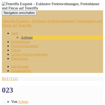
Navigation umschalten
Teneriffa Exquisit – Exklusive Ferienwohnungen, Ferienhäuser und
Fincas auf Teneriffa
Start
Anfrage
Ferienhäuser
Ferienwohnungen
Fincas
Luxus Ferienvermietung
Barrierefrei
mit Haustier
Gruppenreise
RLF-T121
023
Von
Admin