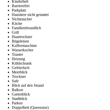
Kinderbett
Barrierefrei
Parkplatz
Haustiere nicht gestattet
Nichtraucher
Küche
Familienfreundlich
Grill
Haartrockner
Bügeleisen
Kaffeemaschine
Wasserkocher
Toaster
Heizung
Kühlschrank
Gefrierfach
Meerblick
Trockner
Safe
Blick auf den Strand
Balkon
Gartenblick
Stadtblick
Parken
Doppelbett (Queensize)