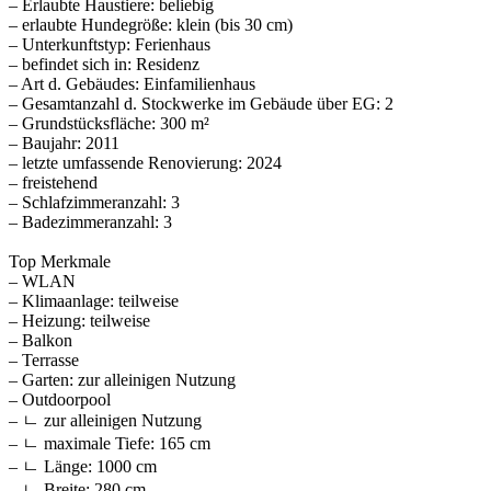
– Erlaubte Haustiere: beliebig
– erlaubte Hundegröße: klein (bis 30 cm)
– Unterkunftstyp: Ferienhaus
– befindet sich in: Residenz
– Art d. Gebäudes: Einfamilienhaus
– Gesamtanzahl d. Stockwerke im Gebäude über EG: 2
– Grundstücksfläche: 300 m²
– Baujahr: 2011
– letzte umfassende Renovierung: 2024
– freistehend
– Schlafzimmeranzahl: 3
– Badezimmeranzahl: 3
Top Merkmale
– WLAN
– Klimaanlage: teilweise
– Heizung: teilweise
– Balkon
– Terrasse
– Garten: zur alleinigen Nutzung
– Outdoorpool
– ㄴ zur alleinigen Nutzung
– ㄴ maximale Tiefe: 165 cm
– ㄴ Länge: 1000 cm
– ㄴ Breite: 280 cm