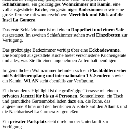
Schlafzimmer
, ein großzügiges
Wohnzimmer mit Kamin
, eine
voll ausgestattete
Küche
, ein geräumiges
Badezimmer
sowie eine
große Terrasse mit wunderschönem
Meerblick und Blick auf die
Insel La Gomera
.
Das erste Schlafzimmer ist mit einem
Doppelbett und einem Safe
ausgestattet. Im zweiten Schlafzimmer stehen
zwei Einzelbetten
zur
Verfügung.
Das großzügige Badezimmer verfügt über eine
Eckbadewanne
.
Die komplett ausgestattete Küche bietet verschiedene Küchengeräte
und alles, was Sie für einen angenehmen Aufenthalt benötigen.
Im gemütlichen Wohnzimmer befinden sich ein
Flachbildfernseher
mit Satellitenempfang und internationalen TV-Sendern
sowie
ein Kamin.
WLAN
steht ebenfalls zur Verfügung.
Ein besonderes Highlight ist die großzügige Terrasse mit einem
privaten Jacuzzi für bis zu 4 Personen
. Sonnenliegen, ein Tisch
und gemütliche Gartenmöbel laden dazu ein, die Ruhe, das
angenehme Klima und den herrlichen Ausblick auf den Atlantik und
die Nachbarinsel La Gomera zu genießen.
Ein
privater Parkplatz
steht direkt an der Unterkunft zur
Verfügung.