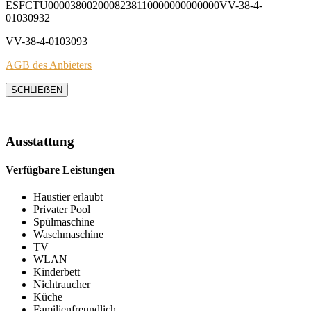
ESFCTU0000380020008238110000000000000VV-38-4-
01030932
VV-38-4-0103093
AGB des Anbieters
SCHLIEẞEN
Ausstattung
Verfügbare Leistungen
Haustier erlaubt
Privater Pool
Spülmaschine
Waschmaschine
TV
WLAN
Kinderbett
Nichtraucher
Küche
Familienfreundlich