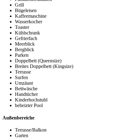
Grill
Bügeleisen
Kaffeemaschine
Wasserkocher
Toaster
Kühlschrank
Gefrierfach
Meerblick
Bergblick
Parken
Doppelbett (Queensize)
Breites Doppelbett (Kingsize)
Terrasse
Surfen
Umzäunt
Bettwäsche
Handtücher
Kinderhochstuhl
beheizter Pool
Außenbereiche
Terrasse/Balkon
Garten