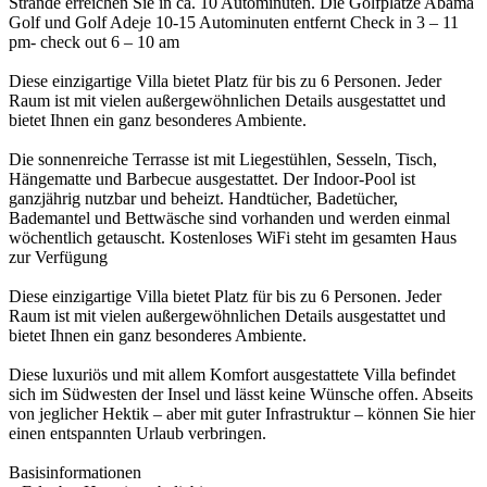
Strände erreichen Sie in ca. 10 Autominuten. Die Golfplätze Abama
Golf und Golf Adeje 10-15 Autominuten entfernt Check in 3 – 11
pm- check out 6 – 10 am
Diese einzigartige Villa bietet Platz für bis zu 6 Personen. Jeder
Raum ist mit vielen außergewöhnlichen Details ausgestattet und
bietet Ihnen ein ganz besonderes Ambiente.
Die sonnenreiche Terrasse ist mit Liegestühlen, Sesseln, Tisch,
Hängematte und Barbecue ausgestattet. Der Indoor-Pool ist
ganzjährig nutzbar und beheizt. Handtücher, Badetücher,
Bademantel und Bettwäsche sind vorhanden und werden einmal
wöchentlich getauscht. Kostenloses WiFi steht im gesamten Haus
zur Verfügung
Diese einzigartige Villa bietet Platz für bis zu 6 Personen. Jeder
Raum ist mit vielen außergewöhnlichen Details ausgestattet und
bietet Ihnen ein ganz besonderes Ambiente.
Diese luxuriös und mit allem Komfort ausgestattete Villa befindet
sich im Südwesten der Insel und lässt keine Wünsche offen. Abseits
von jeglicher Hektik – aber mit guter Infrastruktur – können Sie hier
einen entspannten Urlaub verbringen.
Basisinformationen