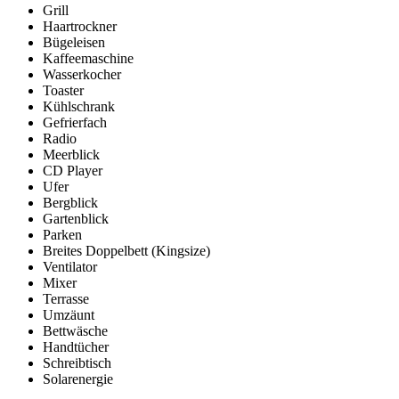
Grill
Haartrockner
Bügeleisen
Kaffeemaschine
Wasserkocher
Toaster
Kühlschrank
Gefrierfach
Radio
Meerblick
CD Player
Ufer
Bergblick
Gartenblick
Parken
Breites Doppelbett (Kingsize)
Ventilator
Mixer
Terrasse
Umzäunt
Bettwäsche
Handtücher
Schreibtisch
Solarenergie