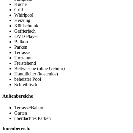
Küche
Grill
Whirlpool
Heizung
Kühlschrank
Gefrierfach
DVD Player
Balkon
Parken
Terrasse
Umzäunt
Freistehend
Bettwäsche (ohne Gebühr)
Handtücher (kostenlos)
beheizter Pool
Schreibtisch
Außenbereiche
Terrasse/Balkon
Garten
überdachtes Parken
Innenbereich: