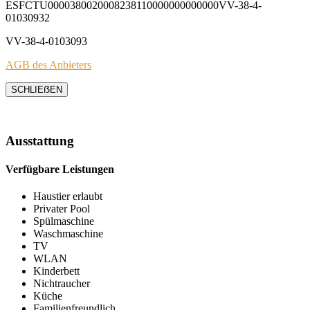
ESFCTU0000380020008238110000000000000VV-38-4-
01030932
VV-38-4-0103093
AGB des Anbieters
SCHLIEẞEN
Ausstattung
Verfügbare Leistungen
Haustier erlaubt
Privater Pool
Spülmaschine
Waschmaschine
TV
WLAN
Kinderbett
Nichtraucher
Küche
Familienfreundlich