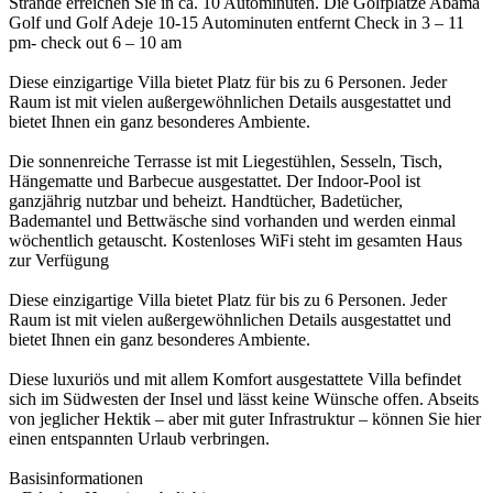
Strände erreichen Sie in ca. 10 Autominuten. Die Golfplätze Abama
Golf und Golf Adeje 10-15 Autominuten entfernt Check in 3 – 11
pm- check out 6 – 10 am
Diese einzigartige Villa bietet Platz für bis zu 6 Personen. Jeder
Raum ist mit vielen außergewöhnlichen Details ausgestattet und
bietet Ihnen ein ganz besonderes Ambiente.
Die sonnenreiche Terrasse ist mit Liegestühlen, Sesseln, Tisch,
Hängematte und Barbecue ausgestattet. Der Indoor-Pool ist
ganzjährig nutzbar und beheizt. Handtücher, Badetücher,
Bademantel und Bettwäsche sind vorhanden und werden einmal
wöchentlich getauscht. Kostenloses WiFi steht im gesamten Haus
zur Verfügung
Diese einzigartige Villa bietet Platz für bis zu 6 Personen. Jeder
Raum ist mit vielen außergewöhnlichen Details ausgestattet und
bietet Ihnen ein ganz besonderes Ambiente.
Diese luxuriös und mit allem Komfort ausgestattete Villa befindet
sich im Südwesten der Insel und lässt keine Wünsche offen. Abseits
von jeglicher Hektik – aber mit guter Infrastruktur – können Sie hier
einen entspannten Urlaub verbringen.
Basisinformationen