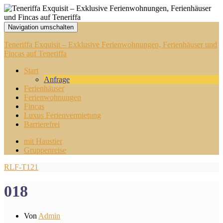
Navigation umschalten
Teneriffa Exquisit – Exklusive Ferienwohnungen, Ferienhäuser und
Fincas auf Teneriffa
Start
Anfrage
Ferienhäuser
Ferienwohnungen
Fincas
Luxus Ferienvermietung
Barrierefrei
mit Haustier
Gruppenreise
RLF-T121
018
Von
Admin