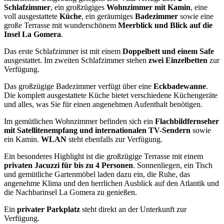
Schlafzimmer
, ein großzügiges
Wohnzimmer mit Kamin
, eine
voll ausgestattete
Küche
, ein geräumiges
Badezimmer
sowie eine
große Terrasse mit wunderschönem
Meerblick und Blick auf die
Insel La Gomera
.
Das erste Schlafzimmer ist mit einem
Doppelbett und einem Safe
ausgestattet. Im zweiten Schlafzimmer stehen
zwei Einzelbetten
zur
Verfügung.
Das großzügige Badezimmer verfügt über eine
Eckbadewanne
.
Die komplett ausgestattete Küche bietet verschiedene Küchengeräte
und alles, was Sie für einen angenehmen Aufenthalt benötigen.
Im gemütlichen Wohnzimmer befinden sich ein
Flachbildfernseher
mit Satellitenempfang und internationalen TV-Sendern
sowie
ein Kamin.
WLAN
steht ebenfalls zur Verfügung.
Ein besonderes Highlight ist die großzügige Terrasse mit einem
privaten Jacuzzi für bis zu 4 Personen
. Sonnenliegen, ein Tisch
und gemütliche Gartenmöbel laden dazu ein, die Ruhe, das
angenehme Klima und den herrlichen Ausblick auf den Atlantik und
die Nachbarinsel La Gomera zu genießen.
Ein
privater Parkplatz
steht direkt an der Unterkunft zur
Verfügung.