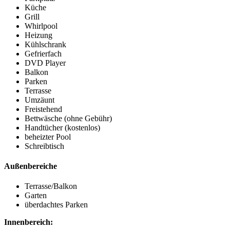
Küche
Grill
Whirlpool
Heizung
Kühlschrank
Gefrierfach
DVD Player
Balkon
Parken
Terrasse
Umzäunt
Freistehend
Bettwäsche (ohne Gebühr)
Handtücher (kostenlos)
beheizter Pool
Schreibtisch
Außenbereiche
Terrasse/Balkon
Garten
überdachtes Parken
Innenbereich: