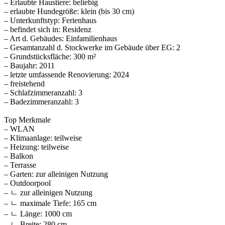
– Erlaubte Haustiere: beliebig
– erlaubte Hundegröße: klein (bis 30 cm)
– Unterkunftstyp: Ferienhaus
– befindet sich in: Residenz
– Art d. Gebäudes: Einfamilienhaus
– Gesamtanzahl d. Stockwerke im Gebäude über EG: 2
– Grundstücksfläche: 300 m²
– Baujahr: 2011
– letzte umfassende Renovierung: 2024
– freistehend
– Schlafzimmeranzahl: 3
– Badezimmeranzahl: 3
Top Merkmale
– WLAN
– Klimaanlage: teilweise
– Heizung: teilweise
– Balkon
– Terrasse
– Garten: zur alleinigen Nutzung
– Outdoorpool
– ㄴ zur alleinigen Nutzung
– ㄴ maximale Tiefe: 165 cm
– ㄴ Länge: 1000 cm
– ㄴ Breite: 280 cm