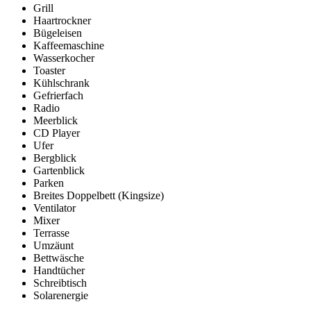
Grill
Haartrockner
Bügeleisen
Kaffeemaschine
Wasserkocher
Toaster
Kühlschrank
Gefrierfach
Radio
Meerblick
CD Player
Ufer
Bergblick
Gartenblick
Parken
Breites Doppelbett (Kingsize)
Ventilator
Mixer
Terrasse
Umzäunt
Bettwäsche
Handtücher
Schreibtisch
Solarenergie