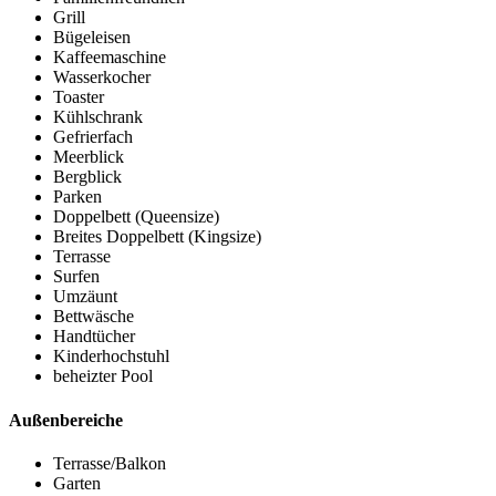
Grill
Bügeleisen
Kaffeemaschine
Wasserkocher
Toaster
Kühlschrank
Gefrierfach
Meerblick
Bergblick
Parken
Doppelbett (Queensize)
Breites Doppelbett (Kingsize)
Terrasse
Surfen
Umzäunt
Bettwäsche
Handtücher
Kinderhochstuhl
beheizter Pool
Außenbereiche
Terrasse/Balkon
Garten