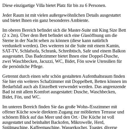
Diese einzigartige Villa bietet Platz für bis zu 6 Personen.
Jeder Raum ist mit vielen außergewöhnlichen Details ausgestattet
und bietet Ihnen ein ganz besonderes Ambiente.
Im oberen Bereich befindet sich die Master-Suite mit King Size Bett
(2 x 2m). Über dem Bett befindet sich eine Glasöffnung um die
Sterne in der Nacht sehen zu können (diese kann natürlich
verdunkelt werden). Des weiteren ist die Suite mit einem Kamin,
SAT-TV, Schlafsofa, Schrank, Schreibtisch, Safe und einem Balkon
ausgestattet. Das Badezimmer bietet Ihnen eine Doppel-Dusche,
zwei Waschbecken, Jacuzzi, WC, Bidet, Fön sowie Utensilien für
die persönliche Pflege.
Getrennt durch einen sehr schön gestalteten Aufenthaltsraum finden
Sie hier ein weiteres Schafzimmer mit Doppelbett, Betten können im
Bedarfsfall auch als Einzelbett verwendet werden. Das angrenzende
Bad ist mit allem Komfort ausgestattet: Dusche, Waschbecken,
Bidet, Fön, und WC.
Im unteren Bereich finden Sie das große Wohn-/Esszimmer mit
offener Küche sowie direktem Zugang zur möblierten Terrasse und
schönem Blick auf das Meer und den Ort.· Die Küche ist voll
ausgestattet und beinhaltet Backofen, Mikrowelle, Herd,
Spülmaschine, Kaffeemaschine, Wasserkocher, Toaster, diverse