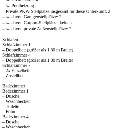
– ㄴ Poolheizung
– Private PKW-Stellplätze insgesamt für diese Unterkunft: 2
– ㄴ davon Garagenstellplätze: 2
– ㄴ davon Carport-Stellplätze: keinen
– ㄴ davon private Außen­stellplätze: 2
Schlafen
Schlafzimmer 1
– Doppelbett (größer als 1,80 m Breite)
Schlafzimmer 4
– Doppelbett (größer als 1,80 m Breite)
Schlafzimmer 7
– 2x Einzelbett
– Zustellbett
Badezimmer
Badezimmer 1
– Dusche
– Waschbecken
– Toilette
– Föhn
Badezimmer 4
– Dusche
– Waschbecken