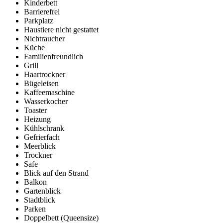
Kinderbett
Barrierefrei
Parkplatz
Haustiere nicht gestattet
Nichtraucher
Küche
Familienfreundlich
Grill
Haartrockner
Bügeleisen
Kaffeemaschine
Wasserkocher
Toaster
Heizung
Kühlschrank
Gefrierfach
Meerblick
Trockner
Safe
Blick auf den Strand
Balkon
Gartenblick
Stadtblick
Parken
Doppelbett (Queensize)