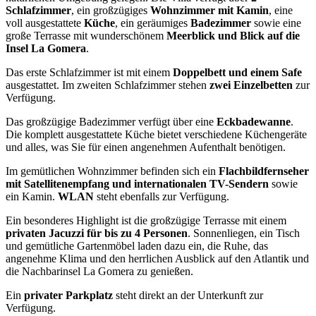
Schlafzimmer
, ein großzügiges
Wohnzimmer mit Kamin
, eine
voll ausgestattete
Küche
, ein geräumiges
Badezimmer
sowie eine
große Terrasse mit wunderschönem
Meerblick und Blick auf die
Insel La Gomera
.
Das erste Schlafzimmer ist mit einem
Doppelbett und einem Safe
ausgestattet. Im zweiten Schlafzimmer stehen
zwei Einzelbetten
zur
Verfügung.
Das großzügige Badezimmer verfügt über eine
Eckbadewanne
.
Die komplett ausgestattete Küche bietet verschiedene Küchengeräte
und alles, was Sie für einen angenehmen Aufenthalt benötigen.
Im gemütlichen Wohnzimmer befinden sich ein
Flachbildfernseher
mit Satellitenempfang und internationalen TV-Sendern
sowie
ein Kamin.
WLAN
steht ebenfalls zur Verfügung.
Ein besonderes Highlight ist die großzügige Terrasse mit einem
privaten Jacuzzi für bis zu 4 Personen
. Sonnenliegen, ein Tisch
und gemütliche Gartenmöbel laden dazu ein, die Ruhe, das
angenehme Klima und den herrlichen Ausblick auf den Atlantik und
die Nachbarinsel La Gomera zu genießen.
Ein
privater Parkplatz
steht direkt an der Unterkunft zur
Verfügung.