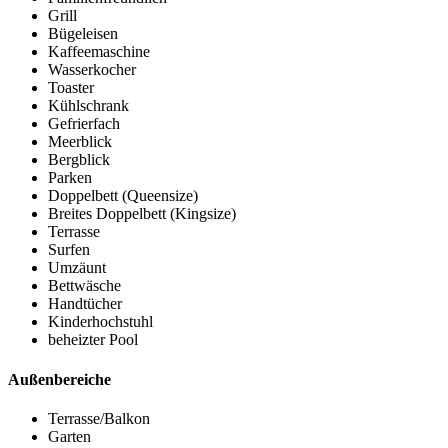
Grill
Bügeleisen
Kaffeemaschine
Wasserkocher
Toaster
Kühlschrank
Gefrierfach
Meerblick
Bergblick
Parken
Doppelbett (Queensize)
Breites Doppelbett (Kingsize)
Terrasse
Surfen
Umzäunt
Bettwäsche
Handtücher
Kinderhochstuhl
beheizter Pool
Außenbereiche
Terrasse/Balkon
Garten