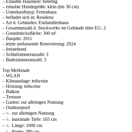
– Erlaubte Haustiere: beliebig
– erlaubte Hundegröße: klein (bis 30 cm)
– Unterkunftstyp: Ferienhaus
– befindet sich in: Residenz
– Art d. Gebäudes: Einfamilienhaus
– Gesamtanzahl d. Stockwerke im Gebäude über EG: 2
– Grundstücksfläche: 300 m²
– Baujahr: 2011
– letzte umfassende Renovierung: 2024
– freistehend
– Schlafzimmeranzahl: 3
– Badezimmeranzahl: 3
Top Merkmale
– WLAN
– Klimaanlage: teilweise
– Heizung: teilweise
– Balkon
– Terrasse
– Garten: zur alleinigen Nutzung
– Outdoorpool
– ㄴ zur alleinigen Nutzung
– ㄴ maximale Tiefe: 165 cm
– ㄴ Länge: 1000 cm
– ㄴ Breite: 280 cm