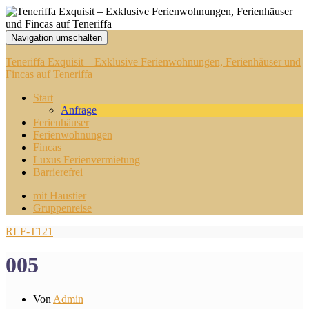
Navigation umschalten
Teneriffa Exquisit – Exklusive Ferienwohnungen, Ferienhäuser und
Fincas auf Teneriffa
Start
Anfrage
Ferienhäuser
Ferienwohnungen
Fincas
Luxus Ferienvermietung
Barrierefrei
mit Haustier
Gruppenreise
RLF-T121
005
Von
Admin