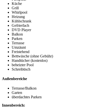
Küche
Grill
Whirlpool
Heizung
Kühlschrank
Gefrierfach
DVD Player
Balkon
Parken
Terrasse
Umzäunt
Freistehend
Bettwäsche (ohne Gebühr)
Handtücher (kostenlos)
beheizter Pool
Schreibtisch
Außenbereiche
Terrasse/Balkon
Garten
überdachtes Parken
Innenbereich: