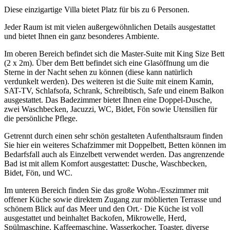
Diese einzigartige Villa bietet Platz für bis zu 6 Personen.
Jeder Raum ist mit vielen außergewöhnlichen Details ausgestattet
und bietet Ihnen ein ganz besonderes Ambiente.
Im oberen Bereich befindet sich die Master-Suite mit King Size Bett
(2 x 2m). Über dem Bett befindet sich eine Glasöffnung um die
Sterne in der Nacht sehen zu können (diese kann natürlich
verdunkelt werden). Des weiteren ist die Suite mit einem Kamin,
SAT-TV, Schlafsofa, Schrank, Schreibtisch, Safe und einem Balkon
ausgestattet. Das Badezimmer bietet Ihnen eine Doppel-Dusche,
zwei Waschbecken, Jacuzzi, WC, Bidet, Fön sowie Utensilien für
die persönliche Pflege.
Getrennt durch einen sehr schön gestalteten Aufenthaltsraum finden
Sie hier ein weiteres Schafzimmer mit Doppelbett, Betten können im
Bedarfsfall auch als Einzelbett verwendet werden. Das angrenzende
Bad ist mit allem Komfort ausgestattet: Dusche, Waschbecken,
Bidet, Fön, und WC.
Im unteren Bereich finden Sie das große Wohn-/Esszimmer mit
offener Küche sowie direktem Zugang zur möblierten Terrasse und
schönem Blick auf das Meer und den Ort.· Die Küche ist voll
ausgestattet und beinhaltet Backofen, Mikrowelle, Herd,
Spülmaschine, Kaffeemaschine, Wasserkocher, Toaster, diverse