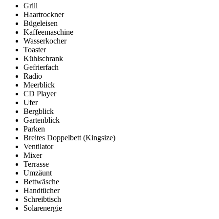
Grill
Haartrockner
Bügeleisen
Kaffeemaschine
Wasserkocher
Toaster
Kühlschrank
Gefrierfach
Radio
Meerblick
CD Player
Ufer
Bergblick
Gartenblick
Parken
Breites Doppelbett (Kingsize)
Ventilator
Mixer
Terrasse
Umzäunt
Bettwäsche
Handtücher
Schreibtisch
Solarenergie