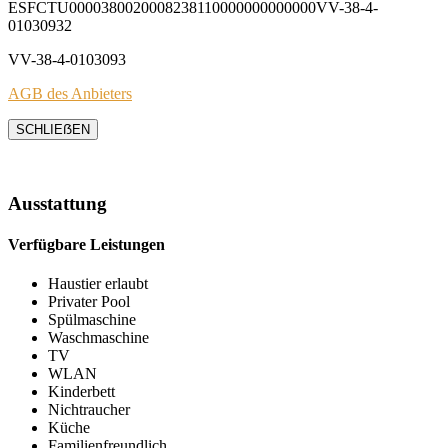
ESFCTU0000380020008238110000000000000VV-38-4-
01030932
VV-38-4-0103093
AGB des Anbieters
SCHLIEẞEN
Ausstattung
Verfügbare Leistungen
Haustier erlaubt
Privater Pool
Spülmaschine
Waschmaschine
TV
WLAN
Kinderbett
Nichtraucher
Küche
Familienfreundlich