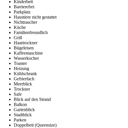
Kinderbett
Barrierefrei
Parkplatz
Haustiere nicht gestattet
Nichtraucher
Küche
Familienfreundlich
Grill
Haartrockner
Bügeleisen
Kaffeemaschine
Wasserkocher
Toaster
Heizung
Kühlschrank
Gefrierfach
Meerblick
Trockner
Safe
Blick auf den Strand
Balkon
Gartenblick
Stadtblick
Parken
Doppelbett (Queensize)