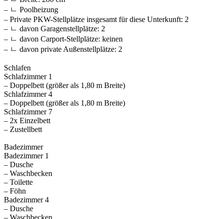
– ㄴ Poolheizung
– Private PKW-Stellplätze insgesamt für diese Unterkunft: 2
– ㄴ davon Garagenstellplätze: 2
– ㄴ davon Carport-Stellplätze: keinen
– ㄴ davon private Außen­stellplätze: 2
Schlafen
Schlafzimmer 1
– Doppelbett (größer als 1,80 m Breite)
Schlafzimmer 4
– Doppelbett (größer als 1,80 m Breite)
Schlafzimmer 7
– 2x Einzelbett
– Zustellbett
Badezimmer
Badezimmer 1
– Dusche
– Waschbecken
– Toilette
– Föhn
Badezimmer 4
– Dusche
– Waschbecken