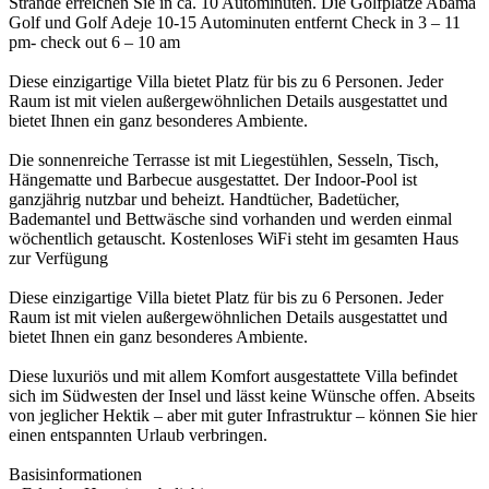
Strände erreichen Sie in ca. 10 Autominuten. Die Golfplätze Abama
Golf und Golf Adeje 10-15 Autominuten entfernt Check in 3 – 11
pm- check out 6 – 10 am
Diese einzigartige Villa bietet Platz für bis zu 6 Personen. Jeder
Raum ist mit vielen außergewöhnlichen Details ausgestattet und
bietet Ihnen ein ganz besonderes Ambiente.
Die sonnenreiche Terrasse ist mit Liegestühlen, Sesseln, Tisch,
Hängematte und Barbecue ausgestattet. Der Indoor-Pool ist
ganzjährig nutzbar und beheizt. Handtücher, Badetücher,
Bademantel und Bettwäsche sind vorhanden und werden einmal
wöchentlich getauscht. Kostenloses WiFi steht im gesamten Haus
zur Verfügung
Diese einzigartige Villa bietet Platz für bis zu 6 Personen. Jeder
Raum ist mit vielen außergewöhnlichen Details ausgestattet und
bietet Ihnen ein ganz besonderes Ambiente.
Diese luxuriös und mit allem Komfort ausgestattete Villa befindet
sich im Südwesten der Insel und lässt keine Wünsche offen. Abseits
von jeglicher Hektik – aber mit guter Infrastruktur – können Sie hier
einen entspannten Urlaub verbringen.
Basisinformationen