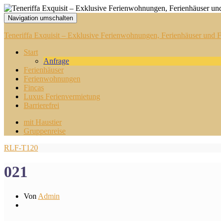
Navigation umschalten
Teneriffa Exquisit – Exklusive Ferienwohnungen, Ferienhäuser und Fi
Start
Anfrage
Ferienhäuser
Ferienwohnungen
Fincas
Luxus Ferienvermietung
Barrierefrei
mit Haustier
Gruppenreise
RLF-T120
021
Von
Admin