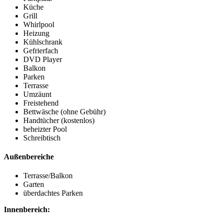
Küche
Grill
Whirlpool
Heizung
Kühlschrank
Gefrierfach
DVD Player
Balkon
Parken
Terrasse
Umzäunt
Freistehend
Bettwäsche (ohne Gebühr)
Handtücher (kostenlos)
beheizter Pool
Schreibtisch
Außenbereiche
Terrasse/Balkon
Garten
überdachtes Parken
Innenbereich: