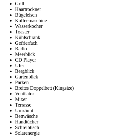
Grill
Haartrockner
Bügeleisen
Kaffeemaschine
Wasserkocher
Toaster
Kühlschrank
Gefrierfach
Radio
Meerblick
CD Player
Ufer
Bergblick
Gartenblick
Parken
Breites Doppelbett (Kingsize)
Ventilator
Mixer
Terrasse
Umzäunt
Bettwäsche
Handtücher
Schreibtisch
Solarenergie