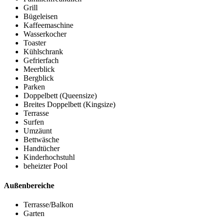
Grill
Bügeleisen
Kaffeemaschine
Wasserkocher
Toaster
Kühlschrank
Gefrierfach
Meerblick
Bergblick
Parken
Doppelbett (Queensize)
Breites Doppelbett (Kingsize)
Terrasse
Surfen
Umzäunt
Bettwäsche
Handtücher
Kinderhochstuhl
beheizter Pool
Außenbereiche
Terrasse/Balkon
Garten