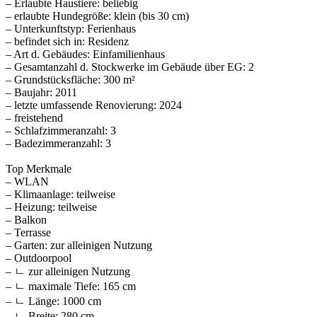
– Erlaubte Haustiere: beliebig
– erlaubte Hundegröße: klein (bis 30 cm)
– Unterkunftstyp: Ferienhaus
– befindet sich in: Residenz
– Art d. Gebäudes: Einfamilienhaus
– Gesamtanzahl d. Stockwerke im Gebäude über EG: 2
– Grundstücksfläche: 300 m²
– Baujahr: 2011
– letzte umfassende Renovierung: 2024
– freistehend
– Schlafzimmeranzahl: 3
– Badezimmeranzahl: 3
Top Merkmale
– WLAN
– Klimaanlage: teilweise
– Heizung: teilweise
– Balkon
– Terrasse
– Garten: zur alleinigen Nutzung
– Outdoorpool
– ㄴ zur alleinigen Nutzung
– ㄴ maximale Tiefe: 165 cm
– ㄴ Länge: 1000 cm
– ㄴ Breite: 280 cm