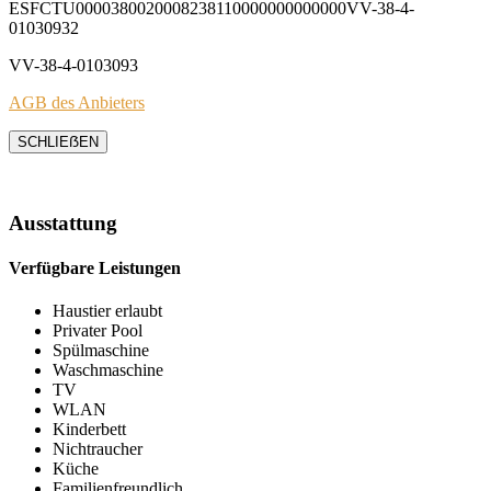
ESFCTU0000380020008238110000000000000VV-38-4-
01030932
VV-38-4-0103093
AGB des Anbieters
SCHLIEẞEN
Ausstattung
Verfügbare Leistungen
Haustier erlaubt
Privater Pool
Spülmaschine
Waschmaschine
TV
WLAN
Kinderbett
Nichtraucher
Küche
Familienfreundlich