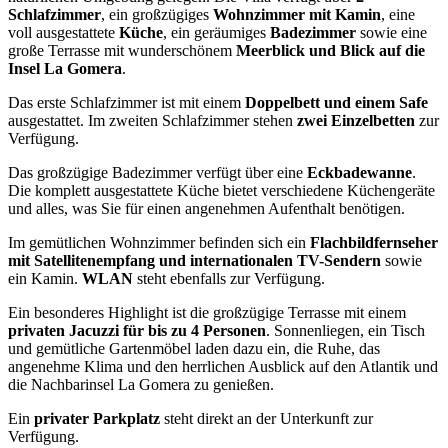
Schlafzimmer
, ein großzügiges
Wohnzimmer mit Kamin
, eine
voll ausgestattete
Küche
, ein geräumiges
Badezimmer
sowie eine
große Terrasse mit wunderschönem
Meerblick und Blick auf die
Insel La Gomera
.
Das erste Schlafzimmer ist mit einem
Doppelbett und einem Safe
ausgestattet. Im zweiten Schlafzimmer stehen
zwei Einzelbetten
zur
Verfügung.
Das großzügige Badezimmer verfügt über eine
Eckbadewanne
.
Die komplett ausgestattete Küche bietet verschiedene Küchengeräte
und alles, was Sie für einen angenehmen Aufenthalt benötigen.
Im gemütlichen Wohnzimmer befinden sich ein
Flachbildfernseher
mit Satellitenempfang und internationalen TV-Sendern
sowie
ein Kamin.
WLAN
steht ebenfalls zur Verfügung.
Ein besonderes Highlight ist die großzügige Terrasse mit einem
privaten Jacuzzi für bis zu 4 Personen
. Sonnenliegen, ein Tisch
und gemütliche Gartenmöbel laden dazu ein, die Ruhe, das
angenehme Klima und den herrlichen Ausblick auf den Atlantik und
die Nachbarinsel La Gomera zu genießen.
Ein
privater Parkplatz
steht direkt an der Unterkunft zur
Verfügung.