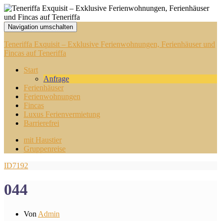
Navigation umschalten
Teneriffa Exquisit – Exklusive Ferienwohnungen, Ferienhäuser und
Fincas auf Teneriffa
Start
Anfrage
Ferienhäuser
Ferienwohnungen
Fincas
Luxus Ferienvermietung
Barrierefrei
mit Haustier
Gruppenreise
ID7192
044
Von
Admin