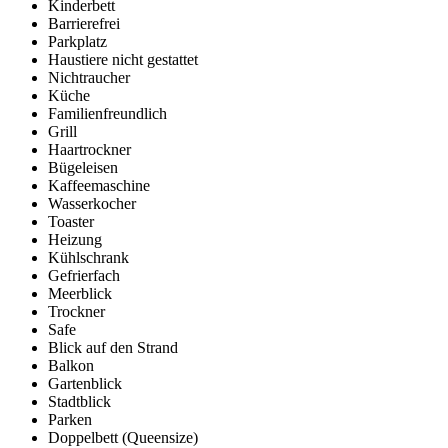
Kinderbett
Barrierefrei
Parkplatz
Haustiere nicht gestattet
Nichtraucher
Küche
Familienfreundlich
Grill
Haartrockner
Bügeleisen
Kaffeemaschine
Wasserkocher
Toaster
Heizung
Kühlschrank
Gefrierfach
Meerblick
Trockner
Safe
Blick auf den Strand
Balkon
Gartenblick
Stadtblick
Parken
Doppelbett (Queensize)