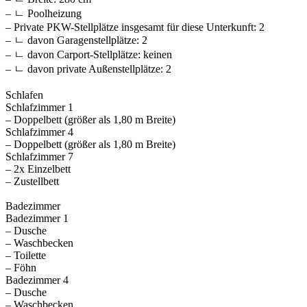
– ㄴ Poolheizung
– Private PKW-Stellplätze insgesamt für diese Unterkunft: 2
– ㄴ davon Garagenstellplätze: 2
– ㄴ davon Carport-Stellplätze: keinen
– ㄴ davon private Außen­stellplätze: 2
Schlafen
Schlafzimmer 1
– Doppelbett (größer als 1,80 m Breite)
Schlafzimmer 4
– Doppelbett (größer als 1,80 m Breite)
Schlafzimmer 7
– 2x Einzelbett
– Zustellbett
Badezimmer
Badezimmer 1
– Dusche
– Waschbecken
– Toilette
– Föhn
Badezimmer 4
– Dusche
– Waschbecken