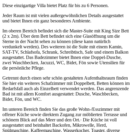
Diese einzigartige Villa bietet Platz für bis zu 6 Personen.
Jeder Raum ist mit vielen außergewöhnlichen Details ausgestattet
und bietet Ihnen ein ganz besonderes Ambiente.
Im oberen Bereich befindet sich die Master-Suite mit King Size Bett
(2 x 2m). Über dem Bett befindet sich eine Glasöffnung um die
Sterne in der Nacht sehen zu können (diese kann natürlich
verdunkelt werden). Des weiteren ist die Suite mit einem Kamin,
SAT-TV, Schlafsofa, Schrank, Schreibtisch, Safe und einem Balkon
ausgestattet. Das Badezimmer bietet Ihnen eine Doppel-Dusche,
zwei Waschbecken, Jacuzzi, WC, Bidet, Fön sowie Utensilien für
die persönliche Pflege.
Getrennt durch einen sehr schön gestalteten Aufenthaltsraum finden
Sie hier ein weiteres Schafzimmer mit Doppelbett, Betten können im
Bedarfsfall auch als Einzelbett verwendet werden. Das angrenzende
Bad ist mit allem Komfort ausgestattet: Dusche, Waschbecken,
Bidet, Fön, und WC.
Im unteren Bereich finden Sie das große Wohn-/Esszimmer mit
offener Küche sowie direktem Zugang zur möblierten Terrasse und
schönem Blick auf das Meer und den Ort.· Die Küche ist voll
ausgestattet und beinhaltet Backofen, Mikrowelle, Herd,
Spülmaschine, Kaffeemaschine, Wasserkocher, Toaster, diverse