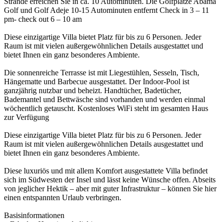
Strände erreichen Sie in ca. 10 Autominuten. Die Golfplätze Abama
Golf und Golf Adeje 10-15 Autominuten entfernt Check in 3 – 11
pm- check out 6 – 10 am
Diese einzigartige Villa bietet Platz für bis zu 6 Personen. Jeder
Raum ist mit vielen außergewöhnlichen Details ausgestattet und
bietet Ihnen ein ganz besonderes Ambiente.
Die sonnenreiche Terrasse ist mit Liegestühlen, Sesseln, Tisch,
Hängematte und Barbecue ausgestattet. Der Indoor-Pool ist
ganzjährig nutzbar und beheizt. Handtücher, Badetücher,
Bademantel und Bettwäsche sind vorhanden und werden einmal
wöchentlich getauscht. Kostenloses WiFi steht im gesamten Haus
zur Verfügung
Diese einzigartige Villa bietet Platz für bis zu 6 Personen. Jeder
Raum ist mit vielen außergewöhnlichen Details ausgestattet und
bietet Ihnen ein ganz besonderes Ambiente.
Diese luxuriös und mit allem Komfort ausgestattete Villa befindet
sich im Südwesten der Insel und lässt keine Wünsche offen. Abseits
von jeglicher Hektik – aber mit guter Infrastruktur – können Sie hier
einen entspannten Urlaub verbringen.
Basisinformationen