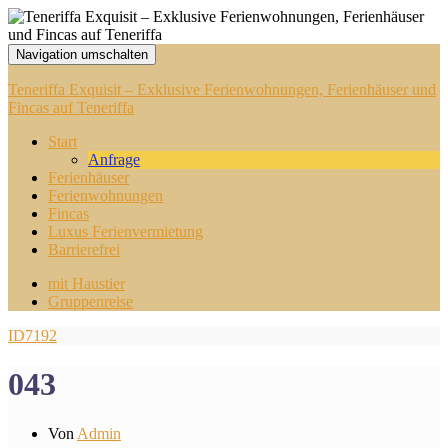
Navigation umschalten
Teneriffa Exquisit – Exklusive Ferienwohnungen, Ferienhäuser und
Fincas auf Teneriffa
Start
Anfrage
Ferienhäuser
Ferienwohnungen
Fincas
Luxus Ferienvermietung
Barrierefrei
mit Haustier
Gruppenreise
ID7192
043
Von
Admin