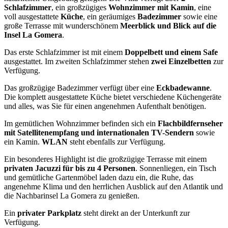
Schlafzimmer
, ein großzügiges
Wohnzimmer mit Kamin
, eine
voll ausgestattete
Küche
, ein geräumiges
Badezimmer
sowie eine
große Terrasse mit wunderschönem
Meerblick und Blick auf die
Insel La Gomera
.
Das erste Schlafzimmer ist mit einem
Doppelbett und einem Safe
ausgestattet. Im zweiten Schlafzimmer stehen
zwei Einzelbetten
zur
Verfügung.
Das großzügige Badezimmer verfügt über eine
Eckbadewanne
.
Die komplett ausgestattete Küche bietet verschiedene Küchengeräte
und alles, was Sie für einen angenehmen Aufenthalt benötigen.
Im gemütlichen Wohnzimmer befinden sich ein
Flachbildfernseher
mit Satellitenempfang und internationalen TV-Sendern
sowie
ein Kamin.
WLAN
steht ebenfalls zur Verfügung.
Ein besonderes Highlight ist die großzügige Terrasse mit einem
privaten Jacuzzi für bis zu 4 Personen
. Sonnenliegen, ein Tisch
und gemütliche Gartenmöbel laden dazu ein, die Ruhe, das
angenehme Klima und den herrlichen Ausblick auf den Atlantik und
die Nachbarinsel La Gomera zu genießen.
Ein
privater Parkplatz
steht direkt an der Unterkunft zur
Verfügung.