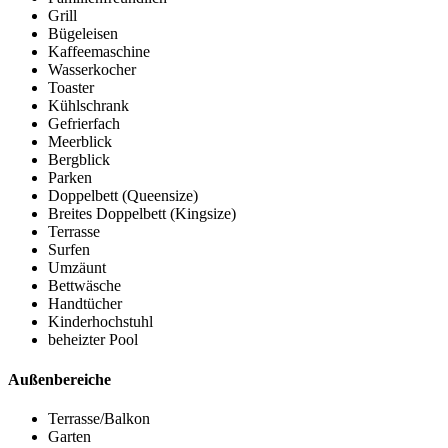
Grill
Bügeleisen
Kaffeemaschine
Wasserkocher
Toaster
Kühlschrank
Gefrierfach
Meerblick
Bergblick
Parken
Doppelbett (Queensize)
Breites Doppelbett (Kingsize)
Terrasse
Surfen
Umzäunt
Bettwäsche
Handtücher
Kinderhochstuhl
beheizter Pool
Außenbereiche
Terrasse/Balkon
Garten