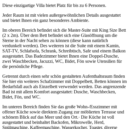
Diese einzigartige Villa bietet Platz für bis zu 6 Personen.
Jeder Raum ist mit vielen außergewöhnlichen Details ausgestattet
und bietet Ihnen ein ganz besonderes Ambiente.
Im oberen Bereich befindet sich die Master-Suite mit King Size Bett
(2 x 2m). Über dem Bett befindet sich eine Glasöffnung um die
Sterne in der Nacht sehen zu können (diese kann natürlich
verdunkelt werden). Des weiteren ist die Suite mit einem Kamin,
SAT-TV, Schlafsofa, Schrank, Schreibtisch, Safe und einem Balkon
ausgestattet. Das Badezimmer bietet Ihnen eine Doppel-Dusche,
zwei Waschbecken, Jacuzzi, WC, Bidet, Fön sowie Utensilien für
die persönliche Pflege.
Getrennt durch einen sehr schön gestalteten Aufenthaltsraum finden
Sie hier ein weiteres Schafzimmer mit Doppelbett, Betten können im
Bedarfsfall auch als Einzelbett verwendet werden. Das angrenzende
Bad ist mit allem Komfort ausgestattet: Dusche, Waschbecken,
Bidet, Fön, und WC.
Im unteren Bereich finden Sie das große Wohn-/Esszimmer mit
offener Küche sowie direktem Zugang zur möblierten Terrasse und
schönem Blick auf das Meer und den Ort.· Die Küche ist voll
ausgestattet und beinhaltet Backofen, Mikrowelle, Herd,
Spülmaschine, Kaffeemaschine, Wasserkocher, Toaster, diverse