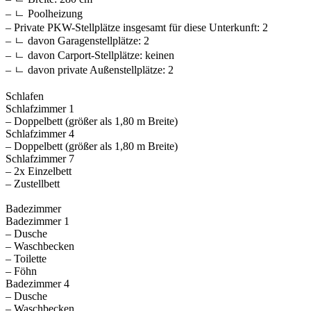
– ㄴ Poolheizung
– Private PKW-Stellplätze insgesamt für diese Unterkunft: 2
– ㄴ davon Garagenstellplätze: 2
– ㄴ davon Carport-Stellplätze: keinen
– ㄴ davon private Außen­stellplätze: 2
Schlafen
Schlafzimmer 1
– Doppelbett (größer als 1,80 m Breite)
Schlafzimmer 4
– Doppelbett (größer als 1,80 m Breite)
Schlafzimmer 7
– 2x Einzelbett
– Zustellbett
Badezimmer
Badezimmer 1
– Dusche
– Waschbecken
– Toilette
– Föhn
Badezimmer 4
– Dusche
– Waschbecken