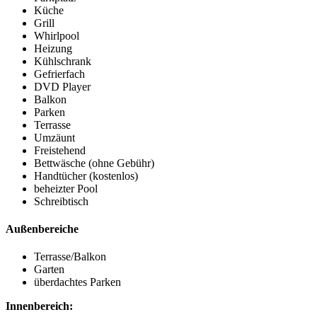
Küche
Grill
Whirlpool
Heizung
Kühlschrank
Gefrierfach
DVD Player
Balkon
Parken
Terrasse
Umzäunt
Freistehend
Bettwäsche (ohne Gebühr)
Handtücher (kostenlos)
beheizter Pool
Schreibtisch
Außenbereiche
Terrasse/Balkon
Garten
überdachtes Parken
Innenbereich: