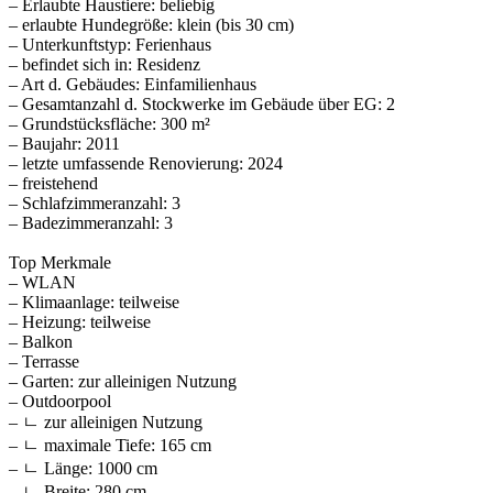
– Erlaubte Haustiere: beliebig
– erlaubte Hundegröße: klein (bis 30 cm)
– Unterkunftstyp: Ferienhaus
– befindet sich in: Residenz
– Art d. Gebäudes: Einfamilienhaus
– Gesamtanzahl d. Stockwerke im Gebäude über EG: 2
– Grundstücksfläche: 300 m²
– Baujahr: 2011
– letzte umfassende Renovierung: 2024
– freistehend
– Schlafzimmeranzahl: 3
– Badezimmeranzahl: 3
Top Merkmale
– WLAN
– Klimaanlage: teilweise
– Heizung: teilweise
– Balkon
– Terrasse
– Garten: zur alleinigen Nutzung
– Outdoorpool
– ㄴ zur alleinigen Nutzung
– ㄴ maximale Tiefe: 165 cm
– ㄴ Länge: 1000 cm
– ㄴ Breite: 280 cm