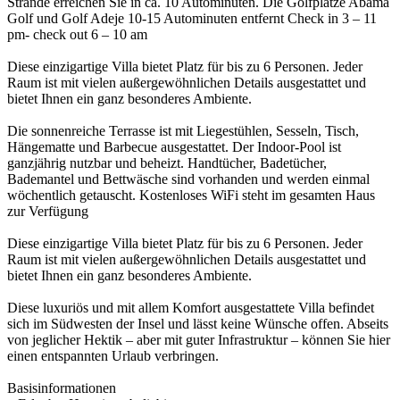
Strände erreichen Sie in ca. 10 Autominuten. Die Golfplätze Abama
Golf und Golf Adeje 10-15 Autominuten entfernt Check in 3 – 11
pm- check out 6 – 10 am
Diese einzigartige Villa bietet Platz für bis zu 6 Personen. Jeder
Raum ist mit vielen außergewöhnlichen Details ausgestattet und
bietet Ihnen ein ganz besonderes Ambiente.
Die sonnenreiche Terrasse ist mit Liegestühlen, Sesseln, Tisch,
Hängematte und Barbecue ausgestattet. Der Indoor-Pool ist
ganzjährig nutzbar und beheizt. Handtücher, Badetücher,
Bademantel und Bettwäsche sind vorhanden und werden einmal
wöchentlich getauscht. Kostenloses WiFi steht im gesamten Haus
zur Verfügung
Diese einzigartige Villa bietet Platz für bis zu 6 Personen. Jeder
Raum ist mit vielen außergewöhnlichen Details ausgestattet und
bietet Ihnen ein ganz besonderes Ambiente.
Diese luxuriös und mit allem Komfort ausgestattete Villa befindet
sich im Südwesten der Insel und lässt keine Wünsche offen. Abseits
von jeglicher Hektik – aber mit guter Infrastruktur – können Sie hier
einen entspannten Urlaub verbringen.
Basisinformationen