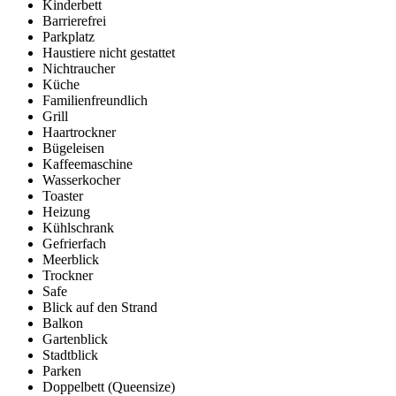
Kinderbett
Barrierefrei
Parkplatz
Haustiere nicht gestattet
Nichtraucher
Küche
Familienfreundlich
Grill
Haartrockner
Bügeleisen
Kaffeemaschine
Wasserkocher
Toaster
Heizung
Kühlschrank
Gefrierfach
Meerblick
Trockner
Safe
Blick auf den Strand
Balkon
Gartenblick
Stadtblick
Parken
Doppelbett (Queensize)