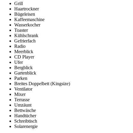
Grill
Haartrockner
Bügeleisen
Kaffeemaschine
Wasserkocher
Toaster
Kühlschrank
Gefrierfach
Radio
Meerblick
CD Player
Ufer
Bergblick
Gartenblick
Parken
Breites Doppelbett (Kingsize)
Ventilator
Mixer
Terrasse
Umzäunt
Bettwäsche
Handtücher
Schreibtisch
Solarenergie