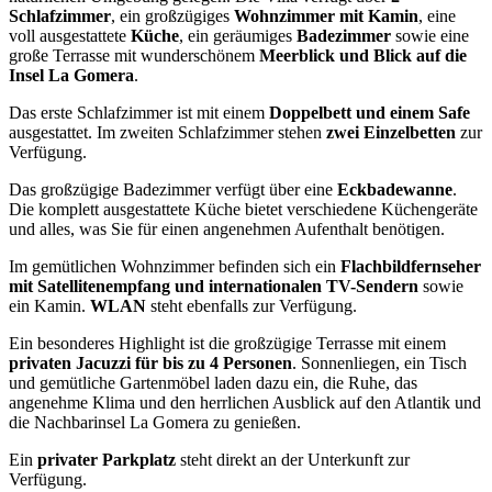
Schlafzimmer
, ein großzügiges
Wohnzimmer mit Kamin
, eine
voll ausgestattete
Küche
, ein geräumiges
Badezimmer
sowie eine
große Terrasse mit wunderschönem
Meerblick und Blick auf die
Insel La Gomera
.
Das erste Schlafzimmer ist mit einem
Doppelbett und einem Safe
ausgestattet. Im zweiten Schlafzimmer stehen
zwei Einzelbetten
zur
Verfügung.
Das großzügige Badezimmer verfügt über eine
Eckbadewanne
.
Die komplett ausgestattete Küche bietet verschiedene Küchengeräte
und alles, was Sie für einen angenehmen Aufenthalt benötigen.
Im gemütlichen Wohnzimmer befinden sich ein
Flachbildfernseher
mit Satellitenempfang und internationalen TV-Sendern
sowie
ein Kamin.
WLAN
steht ebenfalls zur Verfügung.
Ein besonderes Highlight ist die großzügige Terrasse mit einem
privaten Jacuzzi für bis zu 4 Personen
. Sonnenliegen, ein Tisch
und gemütliche Gartenmöbel laden dazu ein, die Ruhe, das
angenehme Klima und den herrlichen Ausblick auf den Atlantik und
die Nachbarinsel La Gomera zu genießen.
Ein
privater Parkplatz
steht direkt an der Unterkunft zur
Verfügung.