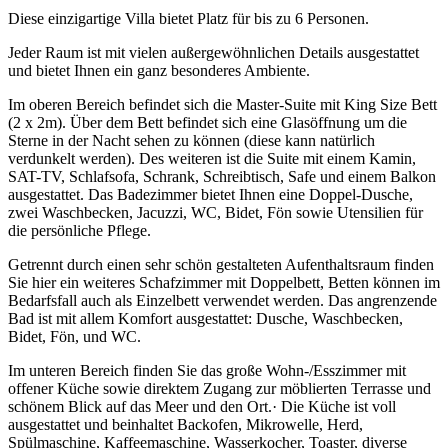
Diese einzigartige Villa bietet Platz für bis zu 6 Personen.
Jeder Raum ist mit vielen außergewöhnlichen Details ausgestattet
und bietet Ihnen ein ganz besonderes Ambiente.
Im oberen Bereich befindet sich die Master-Suite mit King Size Bett
(2 x 2m). Über dem Bett befindet sich eine Glasöffnung um die
Sterne in der Nacht sehen zu können (diese kann natürlich
verdunkelt werden). Des weiteren ist die Suite mit einem Kamin,
SAT-TV, Schlafsofa, Schrank, Schreibtisch, Safe und einem Balkon
ausgestattet. Das Badezimmer bietet Ihnen eine Doppel-Dusche,
zwei Waschbecken, Jacuzzi, WC, Bidet, Fön sowie Utensilien für
die persönliche Pflege.
Getrennt durch einen sehr schön gestalteten Aufenthaltsraum finden
Sie hier ein weiteres Schafzimmer mit Doppelbett, Betten können im
Bedarfsfall auch als Einzelbett verwendet werden. Das angrenzende
Bad ist mit allem Komfort ausgestattet: Dusche, Waschbecken,
Bidet, Fön, und WC.
Im unteren Bereich finden Sie das große Wohn-/Esszimmer mit
offener Küche sowie direktem Zugang zur möblierten Terrasse und
schönem Blick auf das Meer und den Ort.· Die Küche ist voll
ausgestattet und beinhaltet Backofen, Mikrowelle, Herd,
Spülmaschine, Kaffeemaschine, Wasserkocher, Toaster, diverse