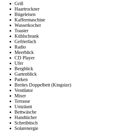
Grill
Haartrockner
Bügeleisen
Kaffeemaschine
Wasserkocher
Toaster
Kühlschrank
Gefrierfach
Radio
Meerblick
CD Player
Ufer
Bergblick
Gartenblick
Parken
Breites Doppelbett (Kingsize)
Ventilator
Mixer
Terrasse
Umzäunt
Bettwäsche
Handtücher
Schreibtisch
Solarenergie