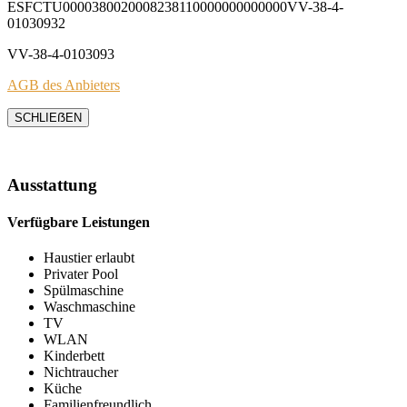
ESFCTU0000380020008238110000000000000VV-38-4-
01030932
VV-38-4-0103093
AGB des Anbieters
SCHLIEẞEN
Ausstattung
Verfügbare Leistungen
Haustier erlaubt
Privater Pool
Spülmaschine
Waschmaschine
TV
WLAN
Kinderbett
Nichtraucher
Küche
Familienfreundlich