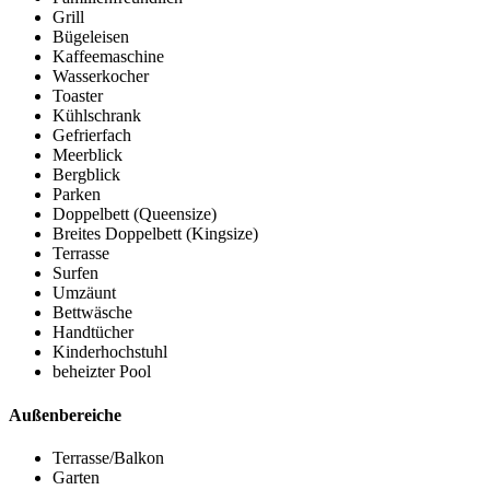
Grill
Bügeleisen
Kaffeemaschine
Wasserkocher
Toaster
Kühlschrank
Gefrierfach
Meerblick
Bergblick
Parken
Doppelbett (Queensize)
Breites Doppelbett (Kingsize)
Terrasse
Surfen
Umzäunt
Bettwäsche
Handtücher
Kinderhochstuhl
beheizter Pool
Außenbereiche
Terrasse/Balkon
Garten