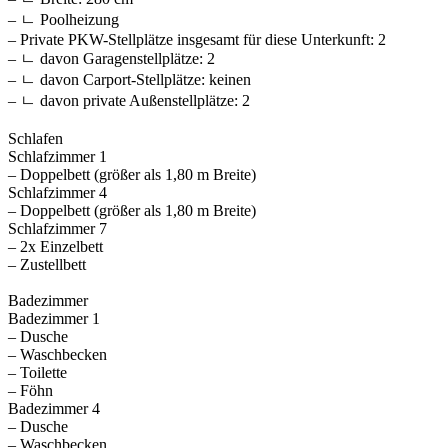
– ㄴ Poolheizung
– Private PKW-Stellplätze insgesamt für diese Unterkunft: 2
– ㄴ davon Garagenstellplätze: 2
– ㄴ davon Carport-Stellplätze: keinen
– ㄴ davon private Außen­stellplätze: 2
Schlafen
Schlafzimmer 1
– Doppelbett (größer als 1,80 m Breite)
Schlafzimmer 4
– Doppelbett (größer als 1,80 m Breite)
Schlafzimmer 7
– 2x Einzelbett
– Zustellbett
Badezimmer
Badezimmer 1
– Dusche
– Waschbecken
– Toilette
– Föhn
Badezimmer 4
– Dusche
– Waschbecken