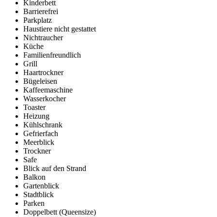
Kinderbett
Barrierefrei
Parkplatz
Haustiere nicht gestattet
Nichtraucher
Küche
Familienfreundlich
Grill
Haartrockner
Bügeleisen
Kaffeemaschine
Wasserkocher
Toaster
Heizung
Kühlschrank
Gefrierfach
Meerblick
Trockner
Safe
Blick auf den Strand
Balkon
Gartenblick
Stadtblick
Parken
Doppelbett (Queensize)