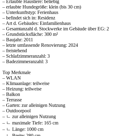
– Erlaubte Haustiere: beliebig
– erlaubte Hundegröße: klein (bis 30 cm)
– Unterkunftstyp: Ferienhaus
– befindet sich in: Residenz
– Art d. Gebäudes: Einfamilienhaus
– Gesamtanzahl d. Stockwerke im Gebäude über EG: 2
– Grundstücksfläche: 300 m²
– Baujahr: 2011
– letzte umfassende Renovierung: 2024
– freistehend
– Schlafzimmeranzahl: 3
– Badezimmeranzahl: 3
Top Merkmale
– WLAN
– Klimaanlage: teilweise
– Heizung: teilweise
– Balkon
– Terrasse
– Garten: zur alleinigen Nutzung
– Outdoorpool
– ㄴ zur alleinigen Nutzung
– ㄴ maximale Tiefe: 165 cm
– ㄴ Länge: 1000 cm
– ㄴ Breite: 280 cm