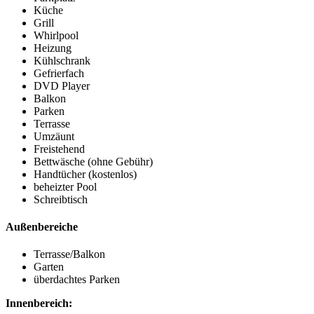
Küche
Grill
Whirlpool
Heizung
Kühlschrank
Gefrierfach
DVD Player
Balkon
Parken
Terrasse
Umzäunt
Freistehend
Bettwäsche (ohne Gebühr)
Handtücher (kostenlos)
beheizter Pool
Schreibtisch
Außenbereiche
Terrasse/Balkon
Garten
überdachtes Parken
Innenbereich: