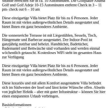
Strände erreichen Sie in ca. 10 Autominuten. Die Golfplätze Abama
Golf und Golf Adeje 10-15 Autominuten entfernt Check in 3 – 11
pm- check out 6 – 10 am
Diese einzigartige Villa bietet Platz für bis zu 6 Personen. Jeder
Raum ist mit vielen außergewöhnlichen Details ausgestattet und
bietet Ihnen ein ganz besonderes Ambiente.
Die sonnenreiche Terrasse ist mit Liegestühlen, Sesseln, Tisch,
Hängematte und Barbecue ausgestattet. Der Indoor-Pool ist
ganzjährig nutzbar und beheizt. Handtücher, Badetücher,
Bademantel und Bettwäsche sind vorhanden und werden einmal
wöchentlich getauscht. Kostenloses WiFi steht im gesamten Haus
zur Verfügung
Diese einzigartige Villa bietet Platz für bis zu 6 Personen. Jeder
Raum ist mit vielen außergewöhnlichen Details ausgestattet und
bietet Ihnen ein ganz besonderes Ambiente.
Diese luxuriös und mit allem Komfort ausgestattete Villa befindet
sich im Südwesten der Insel und lässt keine Wünsche offen. Abseits
von jeglicher Hektik – aber mit guter Infrastruktur – können Sie hier
einen entspannten Urlaub verbringen.
Basisinformationen