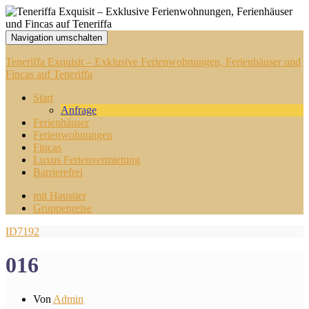
Navigation umschalten
Teneriffa Exquisit – Exklusive Ferienwohnungen, Ferienhäuser und
Fincas auf Teneriffa
Start
Anfrage
Ferienhäuser
Ferienwohnungen
Fincas
Luxus Ferienvermietung
Barrierefrei
mit Haustier
Gruppenreise
ID7192
016
Von
Admin