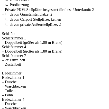
– ㄴ Poolheizung
– Private PKW-Stellplätze insgesamt für diese Unterkunft: 2
– ㄴ davon Garagenstellplätze: 2
– ㄴ davon Carport-Stellplätze: keinen
– ㄴ davon private Außen­stellplätze: 2
Schlafen
Schlafzimmer 1
– Doppelbett (größer als 1,80 m Breite)
Schlafzimmer 4
– Doppelbett (größer als 1,80 m Breite)
Schlafzimmer 7
– 2x Einzelbett
– Zustellbett
Badezimmer
Badezimmer 1
– Dusche
– Waschbecken
– Toilette
– Föhn
Badezimmer 4
– Dusche
– Waschbecken