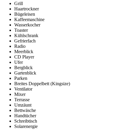
Grill
Haartrockner
Bügeleisen
Kaffeemaschine
Wasserkocher
Toaster
Kühlschrank
Gefrierfach
Radio
Meerblick
CD Player
Ufer
Bergblick
Gartenblick
Parken
Breites Doppelbett (Kingsize)
Ventilator
Mixer
Terrasse
Umzäunt
Bettwäsche
Handtücher
Schreibtisch
Solarenergie