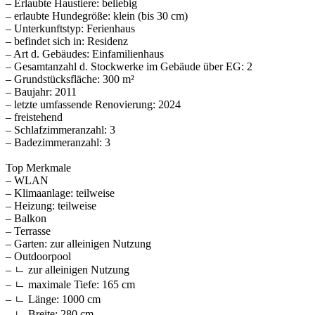
– Erlaubte Haustiere: beliebig
– erlaubte Hundegröße: klein (bis 30 cm)
– Unterkunftstyp: Ferienhaus
– befindet sich in: Residenz
– Art d. Gebäudes: Einfamilienhaus
– Gesamtanzahl d. Stockwerke im Gebäude über EG: 2
– Grundstücksfläche: 300 m²
– Baujahr: 2011
– letzte umfassende Renovierung: 2024
– freistehend
– Schlafzimmeranzahl: 3
– Badezimmeranzahl: 3
Top Merkmale
– WLAN
– Klimaanlage: teilweise
– Heizung: teilweise
– Balkon
– Terrasse
– Garten: zur alleinigen Nutzung
– Outdoorpool
– ㄴ zur alleinigen Nutzung
– ㄴ maximale Tiefe: 165 cm
– ㄴ Länge: 1000 cm
– ㄴ Breite: 280 cm