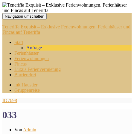
Navigation umschalten
Teneriffa Exquisit – Exklusive Ferienwohnungen, Ferienhäuser und
Fincas auf Teneriffa
Start
Anfrage
Ferienhäuser
Ferienwohnungen
Fincas
Luxus Ferienvermietung
Barrierefrei
mit Haustier
Gruppenreise
ID7698
033
Von
Admin