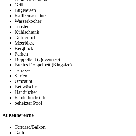
Grill
Bügeleisen
Kaffeemaschine
Wasserkocher
Toaster
Kühlschrank
Gefrierfach
Meerblick
Bergblick
Parken
Doppelbett (Queensize)
Breites Doppelbett (Kingsize)
Terrasse
Surfen
Umzäunt
Bettwäsche
Handtücher
Kinderhochstuhl
beheizter Pool
Außenbereiche
Terrasse/Balkon
Garten