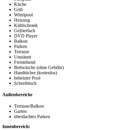
Küche
Grill
Whirlpool
Heizung
Kühlschrank
Gefrierfach
DVD Player
Balkon
Parken
Terrasse
Umzäunt
Freistehend
Bettwäsche (ohne Gebühr)
Handtücher (kostenlos)
beheizter Pool
Schreibtisch
Außenbereiche
Terrasse/Balkon
Garten
überdachtes Parken
Innenbereich: