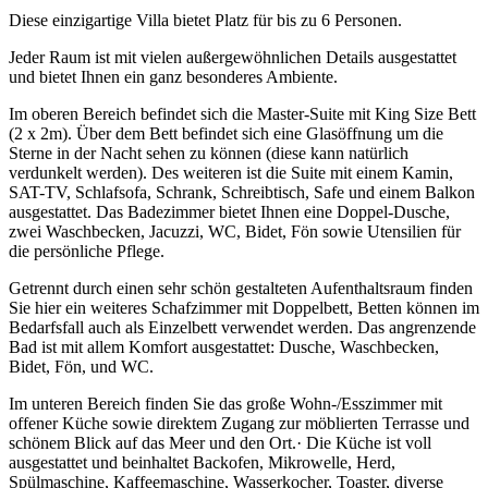
Diese einzigartige Villa bietet Platz für bis zu 6 Personen.
Jeder Raum ist mit vielen außergewöhnlichen Details ausgestattet
und bietet Ihnen ein ganz besonderes Ambiente.
Im oberen Bereich befindet sich die Master-Suite mit King Size Bett
(2 x 2m). Über dem Bett befindet sich eine Glasöffnung um die
Sterne in der Nacht sehen zu können (diese kann natürlich
verdunkelt werden). Des weiteren ist die Suite mit einem Kamin,
SAT-TV, Schlafsofa, Schrank, Schreibtisch, Safe und einem Balkon
ausgestattet. Das Badezimmer bietet Ihnen eine Doppel-Dusche,
zwei Waschbecken, Jacuzzi, WC, Bidet, Fön sowie Utensilien für
die persönliche Pflege.
Getrennt durch einen sehr schön gestalteten Aufenthaltsraum finden
Sie hier ein weiteres Schafzimmer mit Doppelbett, Betten können im
Bedarfsfall auch als Einzelbett verwendet werden. Das angrenzende
Bad ist mit allem Komfort ausgestattet: Dusche, Waschbecken,
Bidet, Fön, und WC.
Im unteren Bereich finden Sie das große Wohn-/Esszimmer mit
offener Küche sowie direktem Zugang zur möblierten Terrasse und
schönem Blick auf das Meer und den Ort.· Die Küche ist voll
ausgestattet und beinhaltet Backofen, Mikrowelle, Herd,
Spülmaschine, Kaffeemaschine, Wasserkocher, Toaster, diverse