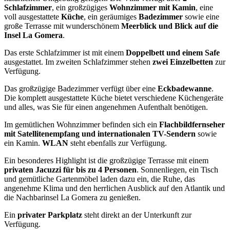
Schlafzimmer
, ein großzügiges
Wohnzimmer mit Kamin
, eine
voll ausgestattete
Küche
, ein geräumiges
Badezimmer
sowie eine
große Terrasse mit wunderschönem
Meerblick und Blick auf die
Insel La Gomera
.
Das erste Schlafzimmer ist mit einem
Doppelbett und einem Safe
ausgestattet. Im zweiten Schlafzimmer stehen
zwei Einzelbetten
zur
Verfügung.
Das großzügige Badezimmer verfügt über eine
Eckbadewanne
.
Die komplett ausgestattete Küche bietet verschiedene Küchengeräte
und alles, was Sie für einen angenehmen Aufenthalt benötigen.
Im gemütlichen Wohnzimmer befinden sich ein
Flachbildfernseher
mit Satellitenempfang und internationalen TV-Sendern
sowie
ein Kamin.
WLAN
steht ebenfalls zur Verfügung.
Ein besonderes Highlight ist die großzügige Terrasse mit einem
privaten Jacuzzi für bis zu 4 Personen
. Sonnenliegen, ein Tisch
und gemütliche Gartenmöbel laden dazu ein, die Ruhe, das
angenehme Klima und den herrlichen Ausblick auf den Atlantik und
die Nachbarinsel La Gomera zu genießen.
Ein
privater Parkplatz
steht direkt an der Unterkunft zur
Verfügung.