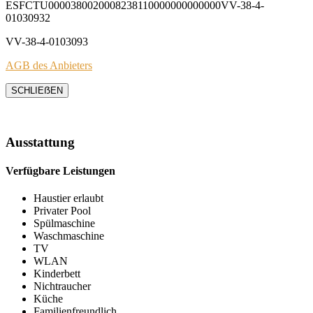
ESFCTU0000380020008238110000000000000VV-38-4-
01030932
VV-38-4-0103093
AGB des Anbieters
SCHLIEẞEN
Ausstattung
Verfügbare Leistungen
Haustier erlaubt
Privater Pool
Spülmaschine
Waschmaschine
TV
WLAN
Kinderbett
Nichtraucher
Küche
Familienfreundlich