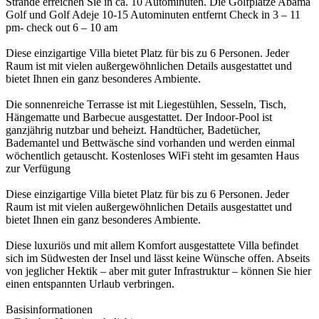
Strände erreichen Sie in ca. 10 Autominuten. Die Golfplätze Abama
Golf und Golf Adeje 10-15 Autominuten entfernt Check in 3 – 11
pm- check out 6 – 10 am
Diese einzigartige Villa bietet Platz für bis zu 6 Personen. Jeder
Raum ist mit vielen außergewöhnlichen Details ausgestattet und
bietet Ihnen ein ganz besonderes Ambiente.
Die sonnenreiche Terrasse ist mit Liegestühlen, Sesseln, Tisch,
Hängematte und Barbecue ausgestattet. Der Indoor-Pool ist
ganzjährig nutzbar und beheizt. Handtücher, Badetücher,
Bademantel und Bettwäsche sind vorhanden und werden einmal
wöchentlich getauscht. Kostenloses WiFi steht im gesamten Haus
zur Verfügung
Diese einzigartige Villa bietet Platz für bis zu 6 Personen. Jeder
Raum ist mit vielen außergewöhnlichen Details ausgestattet und
bietet Ihnen ein ganz besonderes Ambiente.
Diese luxuriös und mit allem Komfort ausgestattete Villa befindet
sich im Südwesten der Insel und lässt keine Wünsche offen. Abseits
von jeglicher Hektik – aber mit guter Infrastruktur – können Sie hier
einen entspannten Urlaub verbringen.
Basisinformationen