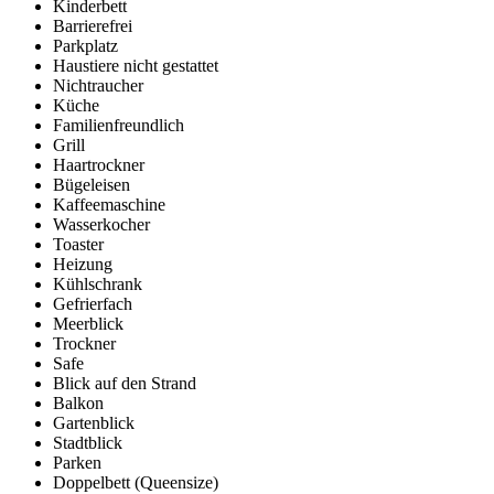
Kinderbett
Barrierefrei
Parkplatz
Haustiere nicht gestattet
Nichtraucher
Küche
Familienfreundlich
Grill
Haartrockner
Bügeleisen
Kaffeemaschine
Wasserkocher
Toaster
Heizung
Kühlschrank
Gefrierfach
Meerblick
Trockner
Safe
Blick auf den Strand
Balkon
Gartenblick
Stadtblick
Parken
Doppelbett (Queensize)