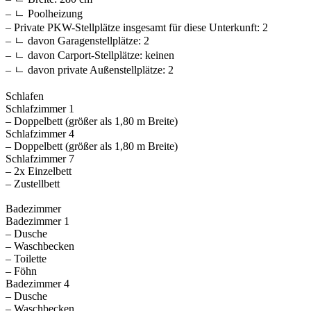
– ㄴ Poolheizung
– Private PKW-Stellplätze insgesamt für diese Unterkunft: 2
– ㄴ davon Garagenstellplätze: 2
– ㄴ davon Carport-Stellplätze: keinen
– ㄴ davon private Außen­stellplätze: 2
Schlafen
Schlafzimmer 1
– Doppelbett (größer als 1,80 m Breite)
Schlafzimmer 4
– Doppelbett (größer als 1,80 m Breite)
Schlafzimmer 7
– 2x Einzelbett
– Zustellbett
Badezimmer
Badezimmer 1
– Dusche
– Waschbecken
– Toilette
– Föhn
Badezimmer 4
– Dusche
– Waschbecken