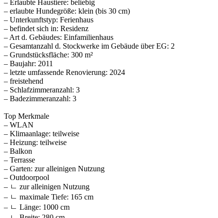
– Erlaubte Haustiere: beliebig
– erlaubte Hundegröße: klein (bis 30 cm)
– Unterkunftstyp: Ferienhaus
– befindet sich in: Residenz
– Art d. Gebäudes: Einfamilienhaus
– Gesamtanzahl d. Stockwerke im Gebäude über EG: 2
– Grundstücksfläche: 300 m²
– Baujahr: 2011
– letzte umfassende Renovierung: 2024
– freistehend
– Schlafzimmeranzahl: 3
– Badezimmeranzahl: 3
Top Merkmale
– WLAN
– Klimaanlage: teilweise
– Heizung: teilweise
– Balkon
– Terrasse
– Garten: zur alleinigen Nutzung
– Outdoorpool
– ㄴ zur alleinigen Nutzung
– ㄴ maximale Tiefe: 165 cm
– ㄴ Länge: 1000 cm
– ㄴ Breite: 280 cm