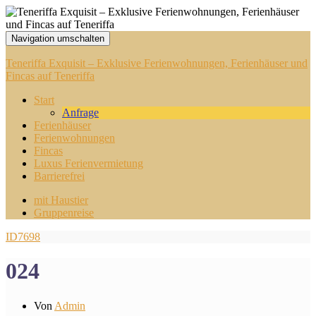
Navigation umschalten
Teneriffa Exquisit – Exklusive Ferienwohnungen, Ferienhäuser und
Fincas auf Teneriffa
Start
Anfrage
Ferienhäuser
Ferienwohnungen
Fincas
Luxus Ferienvermietung
Barrierefrei
mit Haustier
Gruppenreise
ID7698
024
Von
Admin