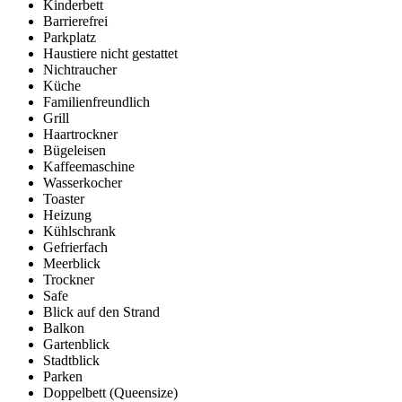
Kinderbett
Barrierefrei
Parkplatz
Haustiere nicht gestattet
Nichtraucher
Küche
Familienfreundlich
Grill
Haartrockner
Bügeleisen
Kaffeemaschine
Wasserkocher
Toaster
Heizung
Kühlschrank
Gefrierfach
Meerblick
Trockner
Safe
Blick auf den Strand
Balkon
Gartenblick
Stadtblick
Parken
Doppelbett (Queensize)