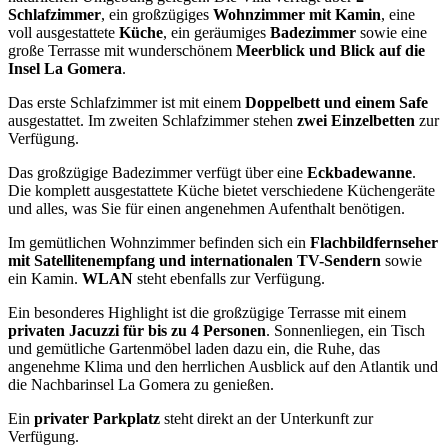
Schlafzimmer
, ein großzügiges
Wohnzimmer mit Kamin
, eine
voll ausgestattete
Küche
, ein geräumiges
Badezimmer
sowie eine
große Terrasse mit wunderschönem
Meerblick und Blick auf die
Insel La Gomera
.
Das erste Schlafzimmer ist mit einem
Doppelbett und einem Safe
ausgestattet. Im zweiten Schlafzimmer stehen
zwei Einzelbetten
zur
Verfügung.
Das großzügige Badezimmer verfügt über eine
Eckbadewanne
.
Die komplett ausgestattete Küche bietet verschiedene Küchengeräte
und alles, was Sie für einen angenehmen Aufenthalt benötigen.
Im gemütlichen Wohnzimmer befinden sich ein
Flachbildfernseher
mit Satellitenempfang und internationalen TV-Sendern
sowie
ein Kamin.
WLAN
steht ebenfalls zur Verfügung.
Ein besonderes Highlight ist die großzügige Terrasse mit einem
privaten Jacuzzi für bis zu 4 Personen
. Sonnenliegen, ein Tisch
und gemütliche Gartenmöbel laden dazu ein, die Ruhe, das
angenehme Klima und den herrlichen Ausblick auf den Atlantik und
die Nachbarinsel La Gomera zu genießen.
Ein
privater Parkplatz
steht direkt an der Unterkunft zur
Verfügung.