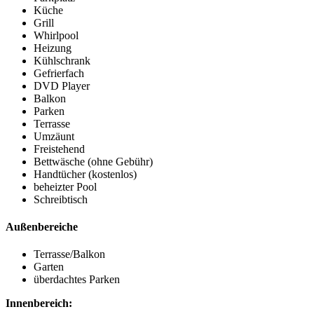
Küche
Grill
Whirlpool
Heizung
Kühlschrank
Gefrierfach
DVD Player
Balkon
Parken
Terrasse
Umzäunt
Freistehend
Bettwäsche (ohne Gebühr)
Handtücher (kostenlos)
beheizter Pool
Schreibtisch
Außenbereiche
Terrasse/Balkon
Garten
überdachtes Parken
Innenbereich: