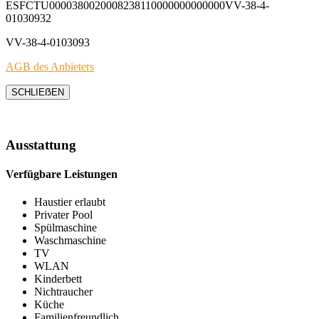
ESFCTU0000380020008238110000000000000VV-38-4-
01030932
VV-38-4-0103093
AGB des Anbieters
SCHLIEẞEN
Ausstattung
Verfügbare Leistungen
Haustier erlaubt
Privater Pool
Spülmaschine
Waschmaschine
TV
WLAN
Kinderbett
Nichtraucher
Küche
Familienfreundlich