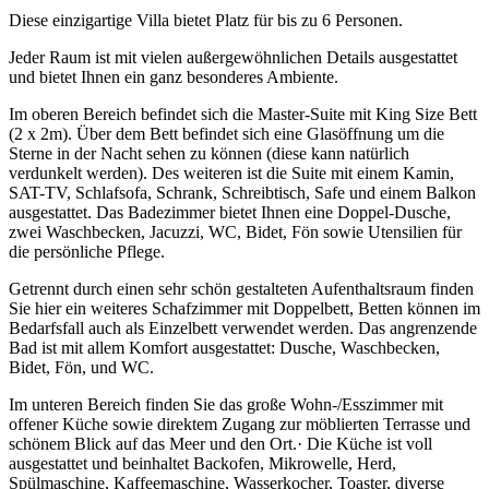
Diese einzigartige Villa bietet Platz für bis zu 6 Personen.
Jeder Raum ist mit vielen außergewöhnlichen Details ausgestattet
und bietet Ihnen ein ganz besonderes Ambiente.
Im oberen Bereich befindet sich die Master-Suite mit King Size Bett
(2 x 2m). Über dem Bett befindet sich eine Glasöffnung um die
Sterne in der Nacht sehen zu können (diese kann natürlich
verdunkelt werden). Des weiteren ist die Suite mit einem Kamin,
SAT-TV, Schlafsofa, Schrank, Schreibtisch, Safe und einem Balkon
ausgestattet. Das Badezimmer bietet Ihnen eine Doppel-Dusche,
zwei Waschbecken, Jacuzzi, WC, Bidet, Fön sowie Utensilien für
die persönliche Pflege.
Getrennt durch einen sehr schön gestalteten Aufenthaltsraum finden
Sie hier ein weiteres Schafzimmer mit Doppelbett, Betten können im
Bedarfsfall auch als Einzelbett verwendet werden. Das angrenzende
Bad ist mit allem Komfort ausgestattet: Dusche, Waschbecken,
Bidet, Fön, und WC.
Im unteren Bereich finden Sie das große Wohn-/Esszimmer mit
offener Küche sowie direktem Zugang zur möblierten Terrasse und
schönem Blick auf das Meer und den Ort.· Die Küche ist voll
ausgestattet und beinhaltet Backofen, Mikrowelle, Herd,
Spülmaschine, Kaffeemaschine, Wasserkocher, Toaster, diverse