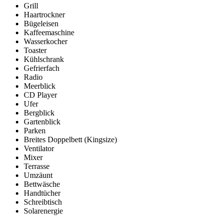
Grill
Haartrockner
Bügeleisen
Kaffeemaschine
Wasserkocher
Toaster
Kühlschrank
Gefrierfach
Radio
Meerblick
CD Player
Ufer
Bergblick
Gartenblick
Parken
Breites Doppelbett (Kingsize)
Ventilator
Mixer
Terrasse
Umzäunt
Bettwäsche
Handtücher
Schreibtisch
Solarenergie