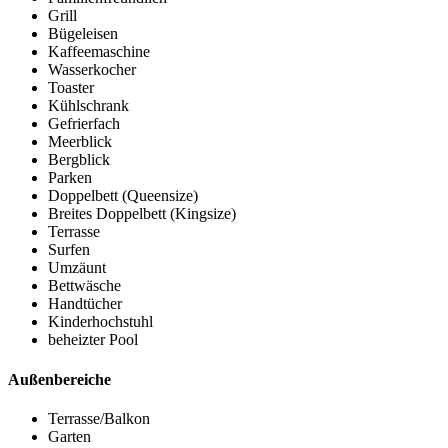
Grill
Bügeleisen
Kaffeemaschine
Wasserkocher
Toaster
Kühlschrank
Gefrierfach
Meerblick
Bergblick
Parken
Doppelbett (Queensize)
Breites Doppelbett (Kingsize)
Terrasse
Surfen
Umzäunt
Bettwäsche
Handtücher
Kinderhochstuhl
beheizter Pool
Außenbereiche
Terrasse/Balkon
Garten