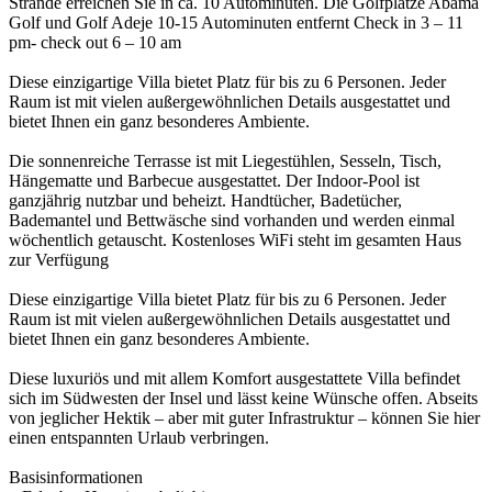
Strände erreichen Sie in ca. 10 Autominuten. Die Golfplätze Abama
Golf und Golf Adeje 10-15 Autominuten entfernt Check in 3 – 11
pm- check out 6 – 10 am
Diese einzigartige Villa bietet Platz für bis zu 6 Personen. Jeder
Raum ist mit vielen außergewöhnlichen Details ausgestattet und
bietet Ihnen ein ganz besonderes Ambiente.
Die sonnenreiche Terrasse ist mit Liegestühlen, Sesseln, Tisch,
Hängematte und Barbecue ausgestattet. Der Indoor-Pool ist
ganzjährig nutzbar und beheizt. Handtücher, Badetücher,
Bademantel und Bettwäsche sind vorhanden und werden einmal
wöchentlich getauscht. Kostenloses WiFi steht im gesamten Haus
zur Verfügung
Diese einzigartige Villa bietet Platz für bis zu 6 Personen. Jeder
Raum ist mit vielen außergewöhnlichen Details ausgestattet und
bietet Ihnen ein ganz besonderes Ambiente.
Diese luxuriös und mit allem Komfort ausgestattete Villa befindet
sich im Südwesten der Insel und lässt keine Wünsche offen. Abseits
von jeglicher Hektik – aber mit guter Infrastruktur – können Sie hier
einen entspannten Urlaub verbringen.
Basisinformationen